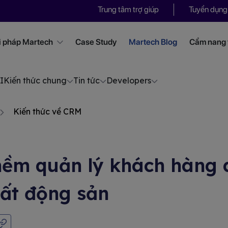
Trung tâm trợ giúp
Tuyển dụng
i pháp Martech
Case Study
Martech Blog
Cẩm nang t
I
Kiến thức chung
Tin tức
Developers
Kiến thức về CRM
mềm quản lý khách hàng 
Bất động sản