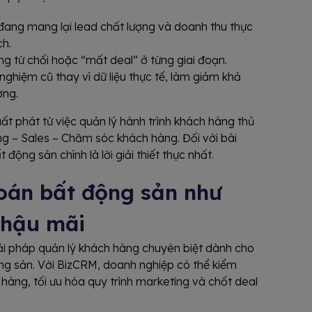
ang mang lại lead chất lượng và doanh thu thực
ch.
g từ chối hoặc “mất deal” ở từng giai đoạn.
nghiệm cũ thay vì dữ liệu thực tế, làm giảm khả
ờng.
ất phát từ việc quản lý hành trình khách hàng thủ
ng – Sales – Chăm sóc khách hàng. Đối với bài
ộng sản chính là lời giải thiết thực nhất.
toán bất động sản như
 hậu mãi
giải pháp quản lý khách hàng chuyên biệt dành cho
ộng sản. Với BizCRM, doanh nghiệp có thể kiểm
 hàng, tối ưu hóa quy trình marketing và chốt deal