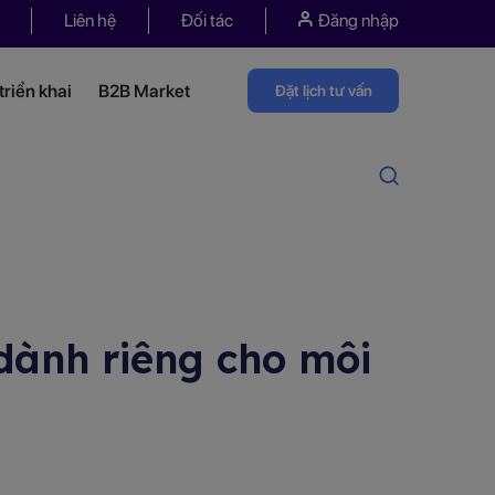
Liên hệ
Đối tác
Đăng nhập
riển khai
B2B Market
Đặt lịch tư vấn
dành riêng cho môi