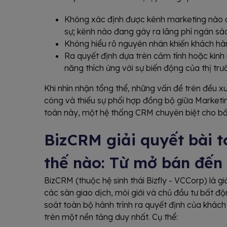
Không xác định được kênh marketing nào đ
sự; kênh nào đang gây ra lãng phí ngân sá
Không hiểu rõ nguyên nhân khiến khách hàn
Ra quyết định dựa trên cảm tính hoặc kinh 
năng thích ứng với sự biến động của thị trư
Khi nhìn nhận tổng thể, những vấn đề trên đều xu
công và thiếu sự phối hợp đồng bộ giữa Marketi
toán này, một hệ thống CRM chuyên biệt cho bất đ
BizCRM giải quyết bài 
thế nào: Từ mở bán đến
BizCRM (thuộc hệ sinh thái Bizfly - VCCorp) là 
các sàn giao dịch, môi giới và chủ đầu tư bất đ
soát toàn bộ hành trình ra quyết định của khách
trên một nền tảng duy nhất. Cụ thể: