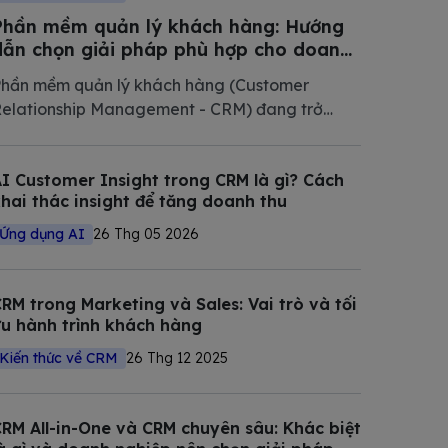
Phần mềm quản lý khách hàng: Hướng
dẫn chọn giải pháp phù hợp cho doanh
nghiệp Việt Nam 2026
hần mềm quản lý khách hàng (Customer
elationship Management - CRM) đang trở
hành phần mềm không thể thiếu trong chiến
ược số hóa của các doanh nghiệp hiện đại.
I Customer Insight trong CRM là gì? Cách
rong bài viết này, Bizfly tổng hợp và phân tích
hai thác insight để tăng doanh thu
hi tiết các giải pháp CRM tốt nhất
Ứng dụng AI
26 Thg 05 2026
RM trong Marketing và Sales: Vai trò và tối
u hành trình khách hàng
Kiến thức về CRM
26 Thg 12 2025
RM All-in-One và CRM chuyên sâu: Khác biệt