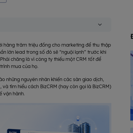
ới hàng trăm triệu đồng cho marketing để thu thập
ần lớn lead trong số đó sẽ “nguội lạnh” trước khi
 Phải chăng là vì công ty thiếu một CRM tốt để
trình mua của họ.
ào những nguyên nhân khiến các sàn giao dịch,
 và tìm hiểu cách BizCRM (hay còn gọi là BizCRM)
tế vận hành.