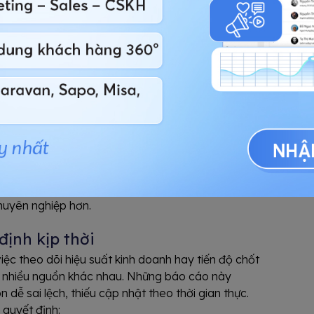
 tư vấn đầu tiên, khách không được follow-up,
án.
 phân khúc giá hoặc gửi đi ưu đãi không đúng thời
g chưa sẵn sàng mua ngay nhưng có khả năng
 nhu cầu ở thực có thể cần thêm 5 tháng để chuẩn
uá sớm hoặc chỉ liên tục “ép chốt”, khách rất dễ
huyên nghiệp hơn.
định kịp thời
iệc theo dõi hiệu suất kinh doanh hay tiến độ chốt
ừ nhiều nguồn khác nhau. Những báo cáo này
 dễ sai lệch, thiếu cập nhật theo thời gian thực.
 quyết định: