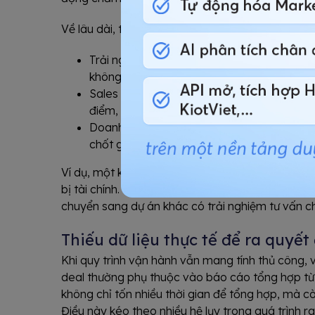
Về lâu dài, tình trạng sẽ khiến:
Trải nghiệm khách hàng bị đứt gãy: sau lần
không được cập nhật thêm thông tin về dự 
Sales gửi sai thông tin căn hộ/đất đai, sai
điểm, gây phiền toái.
Doanh nghiệp bỏ lỡ những khách tiềm năn
chốt giao dịch lớn trong tương lai.
Ví dụ, một khách hàng đang tìm hiểu căn hộ cho
bị tài chính. Nếu doanh nghiệp ngừng chăm sóc q
chuyển sang dự án khác có trải nghiệm tư vấn c
Thiếu dữ liệu thực tế để ra quyết 
Khi quy trình vận hành vẫn mang tính thủ công, v
deal thường phụ thuộc vào báo cáo tổng hợp t
không chỉ tốn nhiều thời gian để tổng hợp, mà còn
Điều này kéo theo nhiều hệ lụy trong quá trình ra