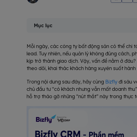
Mục lục
Mỗi ngày, các công ty bất động sản có thể chi t
lead. Tuy nhiên, nếu quản lý không đúng cách, ph
kịp trở thành giao dịch. Vậy, vấn đề nằm ở đâu?
theo dõi, khai thác khách hàng xuyên suốt hành 
Trong nội dung sau đây, hãy cùng
Bizfly
đi sâu v
chủ đầu tư “có khách nhưng vẫn mất doanh thu”,
hỗ trợ tháo gỡ những “nút thắt” này trong thực 