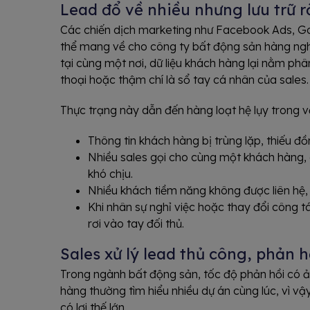
Lead đổ về nhiều nhưng lưu trữ r
Các chiến dịch marketing như Facebook Ads, Go
thể mang về cho công ty bất động sản hàng nghìn
tại cùng một nơi, dữ liệu khách hàng lại nằm phân
thoại hoặc thậm chí là sổ tay cá nhân của sales.
Thực trạng này dẫn đến hàng loạt hệ lụy trong v
Thông tin khách hàng bị trùng lặp, thiếu 
Nhiều sales gọi cho cùng một khách hàng,
khó chịu.
Nhiều khách tiềm năng không được liên hệ, 
Khi nhân sự nghỉ việc hoặc thay đổi công 
rơi vào tay đối thủ.
Sales xử lý lead thủ công, phản 
Trong ngành bất động sản, tốc độ phản hồi có ả
hàng thường tìm hiểu nhiều dự án cùng lúc, vì v
có lợi thế lớn.