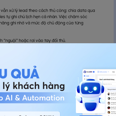
 vẫn xử lý lead theo cách thủ công: chia data qua
es tự ghi chú lịch hẹn cá nhân. Việc chăm sóc
 năng ghi nhớ và mức độ chủ động của từng
ch “nguội” hoặc rơi vào tay đối thủ.
 khách đang ở giai đoạn nào (tìm hiểu, xem nhà,
 vấn mang tính “chung chung”, làm giảm tỷ lệ
hiệt tình, sales nào hời hợt trong công việc do
 khách hàng dài hạn
hàng thường cần nhiều thời gian nghiên cứu, tìm
ều doanh nghiệp hiện nay vẫn chỉ tập trung vào
i dưỡng khách hàng dài hạn và cá nhân hóa hoạt