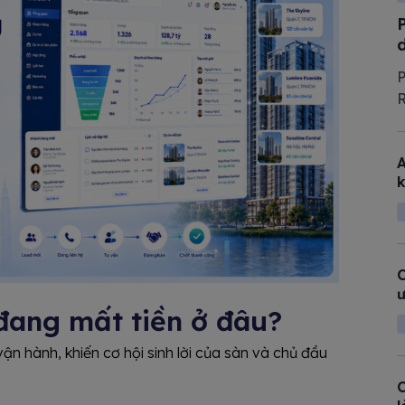
P
R
t
l
A
T
k
c
C
ư
đang mất tiền ở đâu?
ận hành, khiến cơ hội sinh lời của sàn và chủ đầu
C