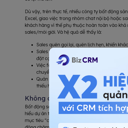
Dù vậy, trên thực tế, nhiều công ty bất động sản
Excel, giao việc trong nhóm chat nội bộ hoặc sal
khách hàng vì thế phụ thuộc hoàn toàn vào khả
sales/môi giới. Và hệ quả dễ thấy là:
Sales quên gọi lại, quên lịch hẹn, khiến khá
Sales không có lịch sử tương tác, không rõ
đặt cọc) để tư vấn sâu và phù hợp hơn.
Việc follow-up thiếu chiến lược bài bản, tư
chuyển đổi.
Quản lý nhóm khó đánh giá đúng sales nào n
thiếu hệ thống đo lường và báo cáo KPI.
Không có chiến lược nuôi dưỡng
Bất động sản là ngành có chu kỳ mua dài, khách 
hiểu dự án trước khi ký hợp đồng. Tuy nhiên, nhi
mục tiêu “chốt nhanh”, mà thiếu chiến lược nuô
động chăm sóc theo nhu cầu từng khách.