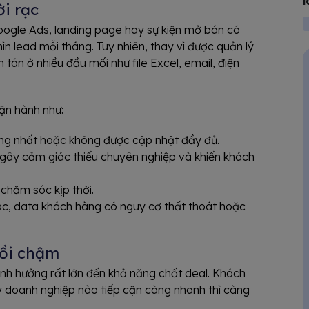
l
ời rạc
ogle Ads, landing page hay sự kiện mở bán có
 lead mỗi tháng. Tuy nhiên, thay vì được quản lý
 tán ở nhiều đầu mối như file Excel, email, điện
ận hành như:
đồng nhất hoặc không được cập nhật đầy đủ.
 gây cảm giác thiếu chuyên nghiệp và khiến khách
chăm sóc kịp thời.
tác, data khách hàng có nguy cơ thất thoát hoặc
hồi chậm
nh hưởng rất lớn đến khả năng chốt deal. Khách
ậy doanh nghiệp nào tiếp cận càng nhanh thì càng