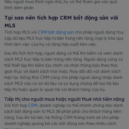
Nếu người mua thích ngôi nhà, họ có thể tham gia vào quá
trình đàm phán.
Tại sao nên tích hợp CRM bất động sản với
MLS
Tích hợp MLS với
CRM bất động sản
cho phép người dùng truy
cập dữ liệu MLS trực tiếp từ bên trong nền tảng, hợp lý hóa quy
trình làm việc của họ và tăng hiệu suất làm việc.
Sau khi tích tích hợp, người dùng có thể tìm kiếm và xem danh
sách MLS trực tiếp từ bên trong nền tảng. Người dùng cũng có
thể thiết lập tìm kiếm tùy chỉnh và nhận thông báo theo thời
gian thực về danh sách mới hoặc thay đổi đối với danh sách
hiện tại. Đồng thời CRM cũng cho phép người dùng nhập danh
sách MLS vào cơ sở dữ liệu và sử dụng chúng để tạo tài liệu
tiếp thị hoặc quản lý quan hệ với khách hàng của họ.
Tiếp thị cho người mua hoặc người thuê nhà tiềm năng
Với tích hợp
CRM
, doanh nghiệp có thể nhanh chóng kéo danh
sách bất động sản từ MLS để phân phối cho khách hàng tiềm
năng. Sau khi tải liên, hệ thống CRM thông minh sẽ cho phép
doanh nghiệp quảng bá các bất động sản theo nhiều cách