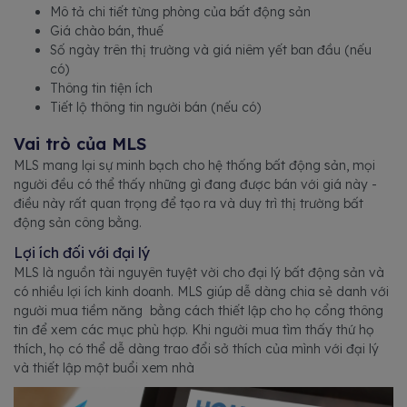
Mô tả chi tiết từng phòng của bất động sản
Giá chào bán, thuế
Số ngày trên thị trường và giá niêm yết ban đầu (nếu
có)
Thông tin tiện ích
Tiết lộ thông tin người bán (nếu có)
Vai trò của MLS
MLS mang lại sự minh bạch cho hệ thống bất động sản, mọi
người đều có thể thấy những gì đang được bán với giá này -
điều này rất quan trọng để tạo ra và duy trì thị trường bất
động sản công bằng.
Lợi ích đối với đại lý
MLS là nguồn tài nguyên tuyệt vời cho đại lý bất động sản và
có nhiều lợi ích kinh doanh. MLS giúp dễ dàng chia sẻ danh với
người mua tiềm năng bằng cách thiết lập cho họ cổng thông
tin để xem các mục phù hợp. Khi người mua tìm thấy thứ họ
thích, họ có thể dễ dàng trao đổi sở thích của mình với đại lý
và thiết lập một buổi xem nhà