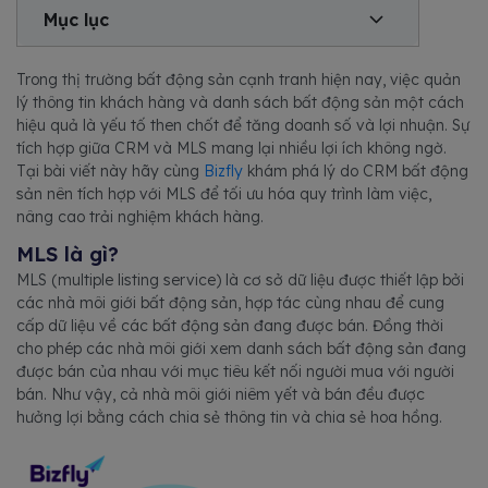
Mục lục
Trong thị trường bất động sản cạnh tranh hiện nay, việc quản
lý thông tin khách hàng và danh sách bất động sản một cách
hiệu quả là yếu tố then chốt để tăng doanh số và lợi nhuận. Sự
tích hợp giữa CRM và MLS mang lại nhiều lợi ích không ngờ.
Tại bài viết này hãy cùng
Bizfly
khám phá lý do CRM bất động
sản nên tích hợp với MLS để tối ưu hóa quy trình làm việc,
nâng cao trải nghiệm khách hàng.
MLS là gì?
MLS (multiple listing service) là cơ sở dữ liệu được thiết lập bởi
các nhà môi giới bất động sản, hợp tác cùng nhau để cung
cấp dữ liệu về các bất động sản đang được bán. Đồng thời
cho phép các nhà môi giới xem danh sách bất động sản đang
được bán của nhau với mục tiêu kết nối người mua với người
bán. Như vậy, cả nhà môi giới niêm yết và bán đều được
hưởng lợi bằng cách chia sẻ thông tin và chia sẻ hoa hồng.