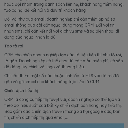
hoặc đội nhóm trong danh sách liên hệ, khách hàng tiềm năng,
tạo cơ hội để kết nối và duy trì khách hàng
Đối với thư qua email, doanh nghiệp chỉ cần thiết lập hồ sơ
email thông qua cài đặt người dùng trong CRM. Đối với tin
nhắn sms, chỉ cần kết nối với dịch vụ sms và số điện thoại di
động của người nhận là đủ.
Tạo tờ rơi
CRM cho phép doanh nghiệp tạo các tài liệu tiếp thị như tờ rơi,
tờ gấp. Doanh nghiệp có thể chọn từ các mẫu miễn phí, có sẵn
dễ dàng tùy chỉnh với logo và thương hiệu.
Chỉ cần thêm một số các thuộc tính lấy từ MLS vào tờ rơi/tờ
gấp và gửi email cho khách hàng trực tiếp từ CRM
Chiến dịch tiếp thị
CRM là công cụ tiếp thị tuyệt vời, doanh nghiệp có thể tạo và
theo dõi hiệu suất của bất kỳ chiến dịch bán hàng hay tiếp thị.
Bao gồm các chiến dịch truyền thông xã hội google ads, bản
tin, chiến dịch tiếp thị qua email,...