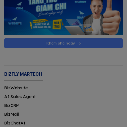
Khám phá ngay
BIZFLY MARTECH
BizWebsite
AI Sales Agent
BizCRM
BizMail
BizChatAI