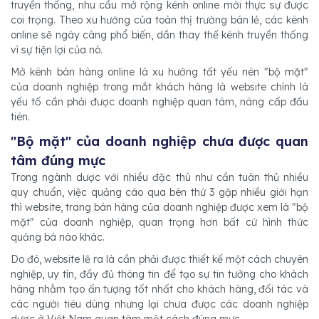
truyền thống, nhu cầu mở rộng kênh online mới thực sự được
coi trọng. Theo xu hướng của toàn thị trường bán lẻ, các kênh
online sẽ ngày càng phổ biến, dần thay thế kênh truyền thống
vì sự tiện lợi của nó.
Mở kênh bán hàng online là xu hướng tất yếu nên "bộ mặt"
của doanh nghiệp trong mắt khách hàng là website chính là
yếu tố cần phải được doanh nghiệp quan tâm, nâng cấp đầu
tiên.
"Bộ mặt" của doanh nghiệp chưa được quan
tâm đúng mực
Trong ngành dược với nhiều đặc thù như cần tuân thủ nhiều
quy chuẩn, việc quảng cáo qua bên thứ 3 gặp nhiều giới hạn
thì website, trang bán hàng của doanh nghiệp được xem là "bộ
mặt" của doanh nghiệp, quan trọng hơn bất cứ hình thức
quảng bá nào khác.
Do đó, website lẽ ra là cần phải được thiết kế một cách chuyên
nghiệp, uy tín, đầy đủ thông tin để tạo sự tin tưởng cho khách
hàng nhằm tạo ấn tượng tốt nhất cho khách hàng, đối tác và
các người tiêu dùng nhưng lại chưa được các doanh nghiệp
dược ở Việt Nam quan tâm một cách đúng mực.