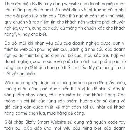
Theo đại diện Bizfly, xây dựng website cho doanh nghiệp dược
cần những người có am hiểu nhất định về thị trường cũng như
các giải pháp tuỳ biến cao. "Đặc thù ngành cần tuân thủ nhiều
quy chuẩn và tạo niềm tin cho khách nên website phải chuyên
nghiệp, uy tín, cung cấp đầy đủ thông tin chuẩn xác cho khách
hàng", vị này cho biết.
Do đó, mỗi khi nhận yêu cầu của doanh nghiệp dược, đơn vị
thiết kế web cần phải nghiên cứu, đánh giá nhu cầu của doanh
nghiệp để thiết kế giao diện với bố cục, màu sắc phù hợp với
doanh nghiệp, các module và phần hình ảnh sản phẩm phải rõ
ràng, hợp lý để khách hàng có thể tìm hiểu đầy đủ thông tin chi
tiết về sản phẩm.
Với doanh nghiệp dược, các thông tin liên quan đến giấy phép,
chứng nhận cũng phải được hiển thị ở vị trí dễ nhìn vì đây là
sản phẩm nhạy cảm, cần tạo niềm tin cho khách hàng. Các
thông tin chi tiết của từng sản phẩm, hướng dẫn sử dụng và
giá cũng cần được thiết kế một cách tối ưu nhất để khách
hàng có thể chọn lựa, mua hàng dễ dàng.
Giải pháp Bizfly Smart Website sử dụng mã nguồn code tay
toàn bộ, giúp đáp ứng mọi yêu cầu riêng biệt của doanh