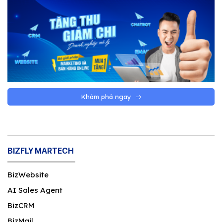
Khám phá ngay
BIZFLY MARTECH
BizWebsite
AI Sales Agent
BizCRM
BizMail