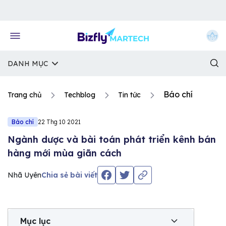
Về trang chủ Bizfly
DANH MỤC
Báo chí
Trang chủ
Techblog
Tin tức
Báo chí
22 Thg 10 2021
Ngành dược và bài toán phát triển kênh bán
hàng mới mùa giãn cách
Nhã Uyên
Chia sẻ bài viết
Mục lục