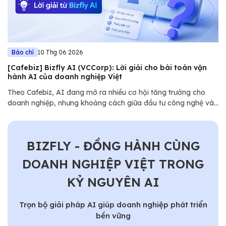
Báo chí
10 Thg 06 2026
[Cafebiz] Bizfly AI (VCCorp): Lời giải cho bài toán vận
hành AI của doanh nghiệp Việt
Theo Cafebiz, AI đang mở ra nhiều cơ hội tăng trưởng cho
doanh nghiệp, nhưng khoảng cách giữa đầu tư công nghệ và
hiệu quả vận hành vẫn là thách thức lớn. Bizfly (VCCorp) lựa
chọn cách tiếp cận khác...........
BIZFLY - ĐỒNG HÀNH CÙNG
DOANH NGHIỆP VIỆT TRONG
KỶ NGUYÊN AI
Trọn bộ giải pháp AI giúp doanh nghiệp phát triển
bền vững