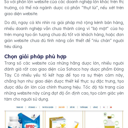
So với phần lớn website của các doanh nghiệp lớn khác trên thị
trường, có thể nói ngành dược có phần "thụt lùi", nếu xét trên
giao diện website.
Do đó, ngay cả khi nhìn ra giải pháp mở rộng kênh bán hàng,
nhiều doanh nghiệp vẫn chưa thành công vì "bộ mặt" của họ
trên mạng tạo ấn tượng chưa đủ tốt với khách hàng, hoặc đơn
giản website chưa đủ tính năng cần thiết để "níu chân" người
tiêu dùng.
Chọn giải pháp phù hợp
Trong số các website của những hãng dược lớn, nhiều người
đánh giá rất cao giao diện của Sohaco hay dược phẩm Đông
Tây. Có nhiều yếu tố kết hợp để tạo ra sự thiện cảm này,
chẳng hạn như giao diện được thiết kế thực sự đặc trưng, tạo
được dấu ấn lớn của chính thương hiệu. Tốc độ tải trang của
những website này cũng đạt độ ổn định cao, tạo cảm giác yên
tâm cho người sử dụng.