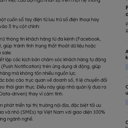
làm việc của đội ngũ nhân sự trên một hệ thống
ột cuốn sổ tay điện tử lưu trữ số điện thoại hay
P
vào 3 trụ cột chính:
R
t
trữ thông tin khách hàng từ đa kênh (Facebook,
l
, giúp tránh tình trạng thất thoát dữ liệu hoặc
A
T
 sale.
k
c
iết lập các kịch bản chăm sóc khách hàng tự động
Push Notification) trên ứng dụng di động, giúp
 hàng mà không tốn nhiều nguồn lực.
ác báo cáo trực quan về doanh số, tỉ lệ chuyển đổi
C
o thời gian thực. Điều này giúp nhà quản lý đưa ra
ư
(Data-driven) thay vì cảm tính.
át triển tại thị trường nội địa, đặc biệt tối ưu
ừa và nhỏ (SMEs) tại Việt Nam với giao diện 100%
từng ngành nghề.
C