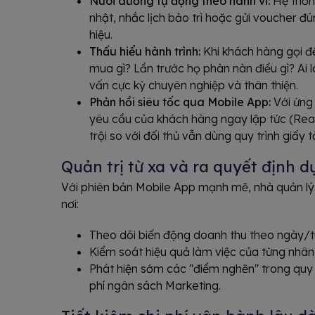
Nuôi dưỡng tự động theo hành vi:
Hệ thốn
nhật, nhắc lịch bảo trì hoặc gửi voucher đ
hiệu.
Thấu hiểu hành trình:
Khi khách hàng gọi đ
mua gì? Lần trước họ phàn nàn điều gì? Ai l
vấn cực kỳ chuyên nghiệp và thân thiện.
Phản hồi siêu tốc qua Mobile App:
Với ứng
yêu cầu của khách hàng ngay lập tức (Real
trội so với đối thủ vẫn dùng quy trình giấy t
Quản trị từ xa và ra quyết định dự
Với phiên bản Mobile App mạnh mẽ, nhà quản lý c
nơi:
Theo dõi biến động doanh thu theo ngày/
Kiểm soát hiệu quả làm việc của từng nhân 
Phát hiện sớm các "điểm nghẽn" trong quy t
phí ngân sách Marketing.