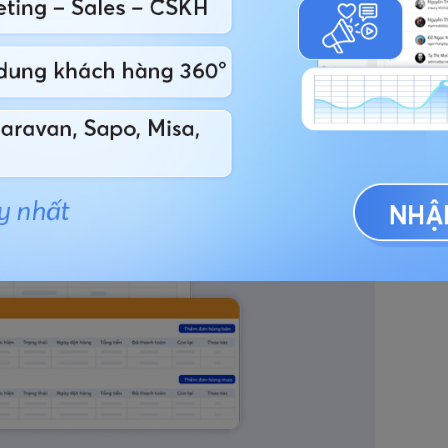
uản lý có cái nhìn toàn cảnh về toàn bộ "kho tài