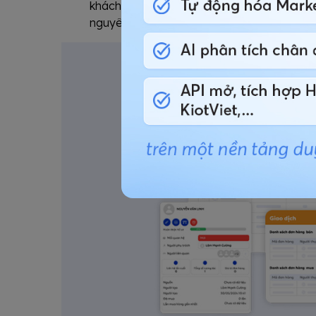
khách hàng mình được giao, trong khi cấp q
nguyên" của công ty.