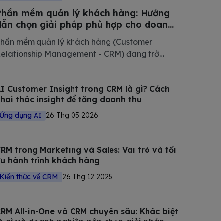
Phần mềm quản lý khách hàng: Hướng
dẫn chọn giải pháp phù hợp cho doanh
nghiệp Việt Nam 2026
hần mềm quản lý khách hàng (Customer
elationship Management - CRM) đang trở
hành phần mềm không thể thiếu trong chiến
ược số hóa của các doanh nghiệp hiện đại.
I Customer Insight trong CRM là gì? Cách
rong bài viết này, Bizfly tổng hợp và phân tích
hai thác insight để tăng doanh thu
hi tiết các giải pháp CRM tốt nhất
Ứng dụng AI
26 Thg 05 2026
RM trong Marketing và Sales: Vai trò và tối
u hành trình khách hàng
Kiến thức về CRM
26 Thg 12 2025
RM All-in-One và CRM chuyên sâu: Khác biệt