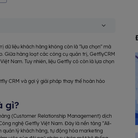
rị dữ liệu khách hàng không còn là "lựa chọn" mà
p. Giữa hàng loạt các công cụ quản trị, GetflyCRM
 Việt Nam. Tuy nhiên, liệu Getfly có còn là lựa chọn
etfly CRM và gợi ý giải pháp thay thế hoàn hảo
 gì?
h hàng (Customer Relationship Management) dịch
Công nghệ Getfly Việt Nam. Đây là nền tảng "All-
h quản lý khách hàng, tự động hóa marketing