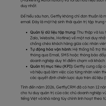
(Marketing Automation) và tối ưu hóa hiệu suất 
duy nhất.
Để hiểu sâu hơn, Getfly không chỉ đơn thuần là m
email. Đây là một hệ sinh thái quản trị tập trung 
Quản lý dữ liệu tập trung:
Thu thập và lưu 
Zalo, Website, Hotline) về một nơi duy nhất
chồng chéo khách hàng giữa các nhân viên
Tự động hóa vận hành:
Hệ thống hỗ trợ th
thông qua Email, SMS hoặc thông báo đẩy (
doanh nghiệp duy trì điểm chạm với khách
Quản trị mục tiêu (KPI):
Getfly cung cấp c
và hiệu quả làm việc của từng nhân viên the
các quyết định chiến lược dựa trên dữ liệu 
Tính đến năm 2026, GetflyCRM đã có hơn 12 năm ph
cho tư duy quản trị của các chủ doanh nghiệp v
tiếng Việt và khả năng tùy chỉnh linh hoạt theo 