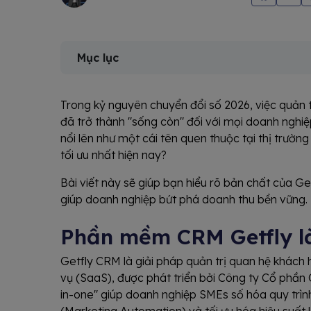
Mục lục
Trong kỷ nguyên chuyển đổi số 2026, việc quản t
đã trở thành "sống còn" đối với mọi doanh nghiệ
nổi lên như một cái tên quen thuộc tại thị trường
tối ưu nhất hiện nay?
Bài viết này sẽ giúp bạn hiểu rõ bản chất của G
giúp doanh nghiệp bứt phá doanh thu bền vững.
Phần mềm CRM Getfly là
Getfly CRM là giải pháp quản trị quan hệ khác
vụ (SaaS), được phát triển bởi Công ty Cổ phần 
in-one" giúp doanh nghiệp SMEs số hóa quy trìn