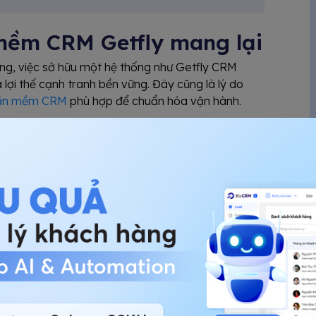
mềm CRM Getfly mang lại
ng, việc sở hữu một hệ thống như Getfly CRM
 lợi thế cạnh tranh bền vững. Đây cũng là lý do
ần mềm CRM
phù hợp để chuẩn hóa vận hành.
h hàng
tin nằm rải rác ở Zalo của nhân viên A, Excel của
ly CRM giúp giải quyết triệt để vấn đề này:
e, Fanpage, Hotline đến Zalo OA đều đổ về một
p nhận diện khách hàng dù họ liên hệ qua bất kỳ
ỉ việc, toàn bộ lịch sử tư vấn và danh sách khách
n giao" tài khoản là nhân sự mới có thể tiếp quản
 mật thông tin tối đa. Nhân viên chỉ thấy những