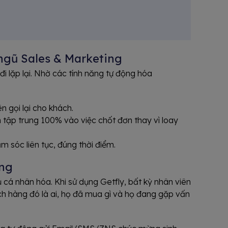
 ngũ Sales & Marketing
đi lặp lại. Nhờ các tính năng tự động hóa
 gọi lại cho khách.
 tập trung 100% vào việc chốt đơn thay vì loay
m sóc liên tục, đúng thời điểm.
àng
 cá nhân hóa. Khi sử dụng Getfly, bất kỳ nhân viên
ch hàng đó là ai, họ đã mua gì và họ đang gặp vấn