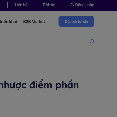
Liên hệ
Đối tác
Đăng nhập
riển khai
B2B Market
Đặt lịch tư vấn
à nhược điểm phần