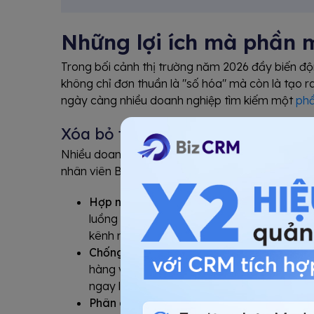
Những lợi ích mà phần 
Trong bối cảnh thị trường năm 2026 đầy biến độ
không chỉ đơn thuần là "số hóa" mà còn là tạo ra
ngày càng nhiều doanh nghiệp tìm kiếm một
ph
Xóa bỏ tình trạng bỏ quên khác
Nhiều doanh nghiệp thường gặp tình trạng thông 
nhân viên B hay Messenger của nhân viên C. Getf
Hợp nhất 360 độ:
Mọi điểm chạm từ Websit
luồng duy nhất. Điều này giúp doanh nghiệ
kênh nào.
Chống thất thoát dữ liệu:
Khi nhân viên ngh
hàng vẫn nằm lại hệ thống. Bạn chỉ cần "bà
ngay lập tức mà không gây gián đoạn.
Phân quyền chi tiết:
Hệ thống cho phép bảo