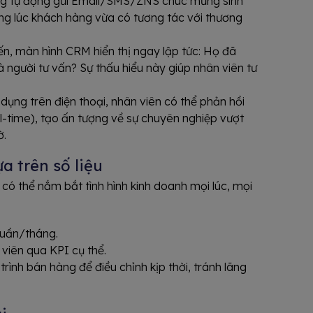
g tự động gửi Email/SMS/ZNS chúc mừng sinh
úng lúc khách hàng vừa có tương tác với thương
ến, màn hình CRM hiển thị ngay lập tức: Họ đã
à người tư vấn? Sự thấu hiểu này giúp nhân viên tư
 dụng trên điện thoại, nhân viên có thể phản hồi
-time), tạo ấn tượng về sự chuyên nghiệp vượt
ờ.
a trên số liệu
ó thể nắm bắt tình hình kinh doanh mọi lúc, mọi
tuần/tháng.
viên qua KPI cụ thể.
rình bán hàng để điều chỉnh kịp thời, tránh lãng