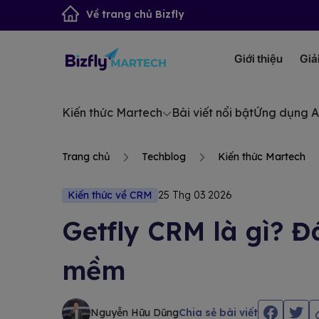
Về trang chủ Bizfly
Giới thiệu
Giả
Kiến thức Martech
Bài viết nổi bật
Ứng dụng A
Trang chủ
Techblog
Kiến thức Martech
Kiến thức về CRM
25 Thg 03 2026
Getfly CRM là gì? Đ
mềm
Nguyễn Hữu Dũng
Chia sẻ bài viết