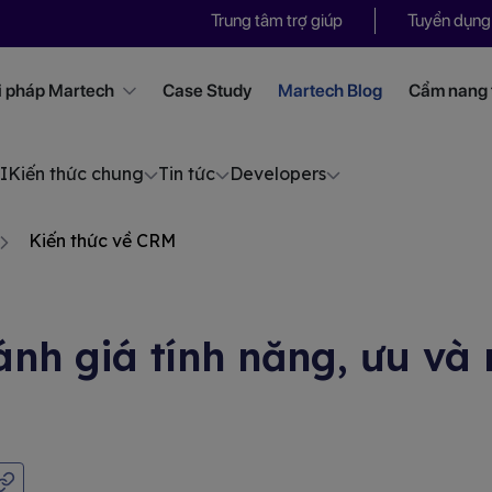
Trung tâm trợ giúp
Tuyển dụng
i pháp Martech
Case Study
Martech Blog
Cẩm nang t
I
Kiến thức chung
Tin tức
Developers
Kiến thức về CRM
ánh giá tính năng, ưu v