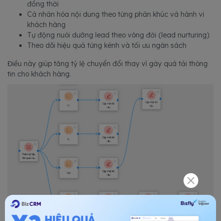
đồng thời
Cá nhân hóa nội dung theo từng phân khúc và hành vi
khách hàng
Tự động nuôi dưỡng lead theo vòng đời (lead nurturing)
Theo dõi hiệu quả từng kênh và tối ưu ngân sách
Điều này giúp tăng tỷ lệ chuyển đổi thay vì gây quá tải thông
tin cho khách hàng.