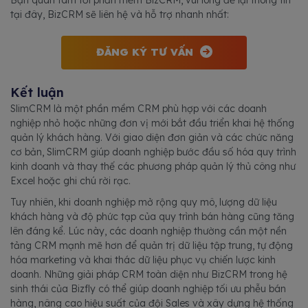
Bạn quan tâm tới phần mềm BizCRM, vui lòng để lại thông tin
tại đây, BizCRM sẽ liên hệ và hỗ trợ nhanh nhất:
ĐĂNG KÝ TƯ VẤN
Kết luận
SlimCRM là một phần mềm CRM phù hợp với các doanh
nghiệp nhỏ hoặc những đơn vị mới bắt đầu triển khai hệ thống
quản lý khách hàng. Với giao diện đơn giản và các chức năng
cơ bản, SlimCRM giúp doanh nghiệp bước đầu số hóa quy trình
kinh doanh và thay thế các phương pháp quản lý thủ công như
Excel hoặc ghi chú rời rạc.
Tuy nhiên, khi doanh nghiệp mở rộng quy mô, lượng dữ liệu
khách hàng và độ phức tạp của quy trình bán hàng cũng tăng
lên đáng kể. Lúc này, các doanh nghiệp thường cần một nền
tảng CRM mạnh mẽ hơn để quản trị dữ liệu tập trung, tự động
hóa marketing và khai thác dữ liệu phục vụ chiến lược kinh
doanh. Những giải pháp CRM toàn diện như BizCRM trong hệ
sinh thái của Bizfly có thể giúp doanh nghiệp tối ưu phễu bán
hàng, nâng cao hiệu suất của đội Sales và xây dựng hệ thống