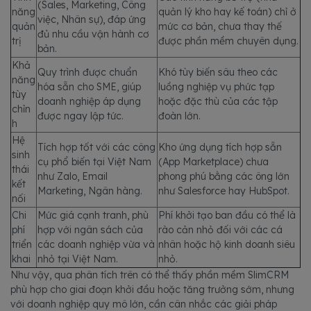
(Sales, Marketing, Công
năng
quản lý kho hay kế toán) chỉ ở
việc, Nhân sự), đáp ứng
quản
mức cơ bản, chưa thay thế
đủ nhu cầu vận hành cơ
trị
được phần mềm chuyên dụng.
bản.
Khả
Quy trình được chuẩn
Khó tùy biến sâu theo các
năng
hóa sẵn cho SME, giúp
luồng nghiệp vụ phức tạp
tùy
doanh nghiệp áp dụng
hoặc đặc thù của các tập
chỉn
được ngay lập tức.
đoàn lớn.
h
Hệ
Tích hợp tốt với các công
Kho ứng dụng tích hợp sẵn
sinh
cụ phổ biến tại Việt Nam
(App Marketplace) chưa
thái
như Zalo, Email
phong phú bằng các ông lớn
kết
Marketing, Ngân hàng.
như Salesforce hay HubSpot.
nối
Chi
Mức giá cạnh tranh, phù
Phí khởi tạo ban đầu có thể là
phí
hợp với ngân sách của
rào cản nhỏ đối với các cá
triển
các doanh nghiệp vừa và
nhân hoặc hộ kinh doanh siêu
khai
nhỏ tại Việt Nam.
nhỏ.
Như vậy, qua phân tích trên có thể thấy phần mềm SlimCRM
phù hợp cho giai đoạn khởi đầu hoặc tăng trưởng sớm, nhưng
với doanh nghiệp quy mô lớn, cần cân nhắc các giải pháp