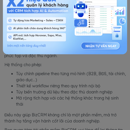
SlimCRM tích hợp nhiều kênh giao tiếp trong một hệ thống duy
nhất cá nhân hoá khách hàng
Tùy biến linh hoạt - Phù hợp với nhiều mô hình kinh doanh
Khác với InsightlyCRM thiên về mô hình đơn giản, BizCRM
được thiết kế để thích ứng với các doanh nghiệp có quy trình
phức tạp và đặc thù ngành.
Hệ thống cho phép:
Tùy chỉnh pipeline theo từng mô hình (B2B, BĐS, tài chính,
giáo dục…)
Thiết kế workflow riêng theo quy trình nội bộ
Tùy biến trường dữ liệu theo đặc thù doanh nghiệp
Mở rộng tích hợp với các hệ thống khác trong hệ sinh
thái
Điều này giúp BizCRM không chỉ là một phần mềm, mà trở
thành hạ tầng vận hành cốt lõi của doanh nghiệp.