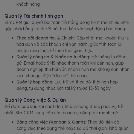
khách hàng.
Quản lý Tài chính tinh gọn
SlimCRM giải quyết bài toán "lỗ hổng dòng tiền" mà nhiều SME
gặp phải bằng cách kết nối trực tiếp với hoạt động bán hàng:
Theo dõi doanh thu & Chi phí:
Cập nhật mọi khoản thu từ
hóa đơn và các khoản chi vận hành, giúp tính toán lợi
nhuận ròng thực tế theo thời gian thực.
Quản lý công nợ & Nhắc nợ tự động
: Hệ thống tự động
gửi Email hoặc SMS nhắc thanh toán khi đến hạn, giúp
doanh nghiệp thu hồi vốn nhanh hơn mà không cần nhân
viên phải gọi điện "đòi nợ" thủ công.
Quản lý hợp đồng:
Lưu trữ và theo dõi thời hạn hợp
đồng, tự động nhắc lịch tái ký trước 15-30 ngày.
Quản lý Công việc & Dự án
Để đảm bảo sau khi chốt đơn, khách hàng được phục vụ tốt
nhất, SlimCRM cung cấp các công cụ cộng tác mạnh mẽ:
Bảng công việc (Kanban & Gantt):
Theo dõi tiến độ
công việc theo dạng thẻ hoặc sơ đồ thời gian. Nhà quản