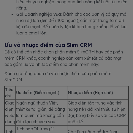
hiệu chuyên nghiệp thông qua tính năng kết nối tên miền
riêng.
Gói Doanh nghiệp vừa:
Dành cho các đơn vị có quy mô
nhân sự lớn (lên đến 100 người), cần một trung tâm dữ
liệu đủ mạnh để quản lý tệp khách hàng khổng lồ và lưu
lượng email lớn.
Ưu và nhược điểm của Slim CRM
Để có thể cân nhắc chọn phần mềm SlimCRM hay các phần
mềm CRM khác, doanh nghiệp cần xem xết tất cả các mặt,
bao gồm ưu và nhược điểm của phần mềm này:
Đánh giá tổng quan ưu và nhược điểm của phần mềm
SlimCRM
Tiêu
Ưu điểm (Điểm mạnh)
Nhược điểm (Hạn chế)
chí
Giao
Ngôn ngữ thuần Việt,
Giao diện tập trung vào tính
diện
thiết kế tối giản, dễ dàng
năng nên đôi khi thiếu sự hiện
& Sử
làm quen mà không cần
đại, bóng bẩy so với các CRM
dụng
đào tạo chuyên sâu.
quốc tế.
Tích hợp "4 trong 1"
Tính
Các tính năng bổ trợ (như