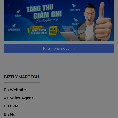
Khám phá ngay
BIZFLY MARTECH
BizWebsite
AI Sales Agent
BizCRM
BizMail