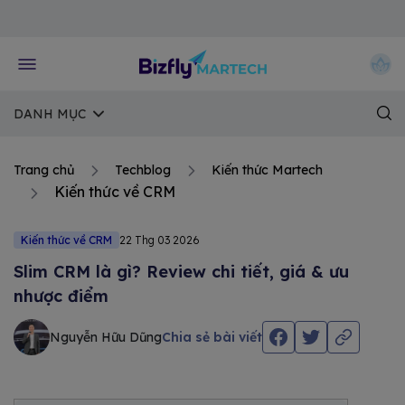
Về trang chủ Bizfly
DANH MỤC
Trang chủ
Techblog
Kiến thức Martech
Kiến thức về CRM
Kiến thức về CRM
22 Thg 03 2026
Slim CRM là gì? Review chi tiết, giá & ưu
nhược điểm
Nguyễn Hữu Dũng
Chia sẻ bài viết