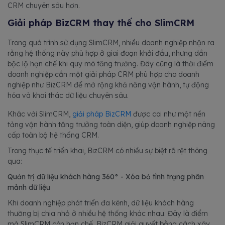
CRM chuyên sâu hơn.
Giải pháp BizCRM thay thế cho SlimCRM
Trong quá trình sử dụng SlimCRM, nhiều doanh nghiệp nhận ra
rằng hệ thống này phù hợp ở giai đoạn khởi đầu, nhưng dần
bộc lộ hạn chế khi quy mô tăng trưởng. Đây cũng là thời điểm
doanh nghiệp cần một giải pháp CRM phù hợp cho doanh
nghiệp như BizCRM để mở rộng khả năng vận hành, tự động
hóa và khai thác dữ liệu chuyên sâu.
Khác với SlimCRM,
giải pháp BizCRM
được coi như một nền
tảng vận hành tăng trưởng toàn diện, giúp doanh nghiệp nâng
cấp toàn bộ hệ thống CRM.
Trong thực tế triển khai, BizCRM có nhiều sự biệt rõ rệt thông
qua:
Quản trị dữ liệu khách hàng 360° - Xóa bỏ tình trạng phân
mảnh dữ liệu
Khi doanh nghiệp phát triển đa kênh, dữ liệu khách hàng
thường bị chia nhỏ ở nhiều hệ thống khác nhau. Đây là điểm
mà SlimCRM còn hạn chế. BizCRM giải quyết bằng cách xây