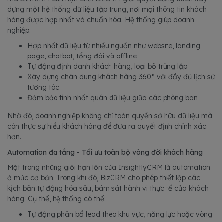
dựng một hệ thống dữ liệu tập trung, nơi mọi thông tin khách
hàng được hợp nhất và chuẩn hóa. Hệ thống giúp doanh
nghiệp:
Hợp nhất dữ liệu từ nhiều nguồn như website, landing
page, chatbot, tổng đài và offline
Tự động định danh khách hàng, loại bỏ trùng lặp
Xây dựng chân dung khách hàng 360° với đầy đủ lịch sử
tương tác
Đảm bảo tính nhất quán dữ liệu giữa các phòng ban
Nhờ đó, doanh nghiệp không chỉ toàn quyền sở hữu dữ liệu mà
còn thực sự hiểu khách hàng để đưa ra quyết định chính xác
hơn.
Automation đa tầng - Tối ưu toàn bộ vòng đời khách hàng
Một trong những giới hạn lớn của InsightlyCRM là automation
ở mức cơ bản. Trong khi đó, BizCRM cho phép thiết lập các
kịch bản tự động hóa sâu, bám sát hành vi thực tế của khách
hàng. Cụ thể, hệ thống có thể:
Tự động phân bổ lead theo khu vực, năng lực hoặc vòng