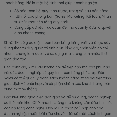
khách hàng. Nó là một hệ sinh thái giúp doanh nghiệp:
Số hóa toàn bộ quy trình trước, trong và sau bán hàng.
Kết nối các phòng ban (Sales, Marketing, Kế toán, Nhân
sự) trên một nền tảng duy nhất.
Cung cấp dữ liệu trực quan để nhà quản lý đưa ra quyết
định nhanh chóng.
SlimCRM có giao diện hoàn toàn bằng tiếng Việt và được xây
dựng theo tư duy quản trị tinh gọn. Nhờ đó, nhân viên có thể
nhanh chóng làm quen và sử dụng mà không cần nhiều thời
gian đào tạo.
Bên cạnh đó, SlimCRM không chỉ dễ tiếp cận mà còn phù hợp
với các doanh nghiệp có quy trình bán hàng phức tạp. Đội
Sales có thể quản lý danh sách khách hàng, theo dõi tiến trình
giao dịch và phối hợp với bộ phận chăm sóc khách hàng trên
cùng một hệ thống.
Đặc biệt, nhờ giao diện đơn giản và dễ sử dụng, doanh nghiệp
có thể triển khai CRM nhanh chóng mà không cần đầu tư nhiều
vào hạ tầng công nghệ. Đây là lựa chọn phù hợp cho các
doanh nghiệp muốn bắt đầu chuyển đổi số một cách tinh gọn