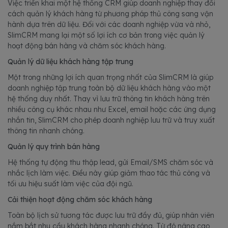
Việc triển khai một hệ thống CRM giúp doanh nghiệp thay đổi
cách quản lý khách hàng từ phương pháp thủ công sang vận
hành dựa trên dữ liệu. Đối với các doanh nghiệp vừa và nhỏ,
SlimCRM mang lại một số lợi ích cơ bản trong việc quản lý
hoạt động bán hàng và chăm sóc khách hàng.
Quản lý dữ liệu khách hàng tập trung
Một trong những lợi ích quan trọng nhất của SlimCRM là giúp
doanh nghiệp tập trung toàn bộ dữ liệu khách hàng vào một
hệ thống duy nhất. Thay vì lưu trữ thông tin khách hàng trên
nhiều công cụ khác nhau như Excel, email hoặc các ứng dụng
nhắn tin, SlimCRM cho phép doanh nghiệp lưu trữ và truy xuất
thông tin nhanh chóng.
Quản lý quy trình bán hàng
Hệ thống tự động thu thập lead, gửi Email/SMS chăm sóc và
nhắc lịch làm việc. Điều này giúp giảm thao tác thủ công và
tối ưu hiệu suất làm việc của đội ngũ.
Cải thiện hoạt động chăm sóc khách hàng
Toàn bộ lịch sử tương tác được lưu trữ đầy đủ, giúp nhân viên
nắm bắt nhu cầu khách hàng nhanh chóng. Từ đó nâng cao