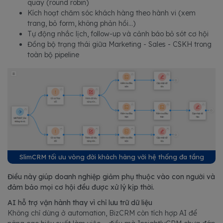
quay (round robin)
Kích hoạt chăm sóc khách hàng theo hành vi (xem
trang, bỏ form, không phản hồi…)
Tự động nhắc lịch, follow-up và cảnh báo bỏ sót cơ hội
Đồng bộ trạng thái giữa Marketing - Sales - CSKH trong
toàn bộ pipeline
SlimCRM tối ưu vòng đời khách hàng với hệ thống đa tầng
Điều này giúp doanh nghiệp giảm phụ thuộc vào con người và
đảm bảo mọi cơ hội đều được xử lý kịp thời.
AI hỗ trợ vận hành thay vì chỉ lưu trữ dữ liệu
Không chỉ dừng ở automation, BizCRM còn tích hợp AI để