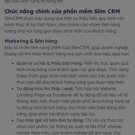
liệu sâu hơn cũng sẽ tăng lên.
Chức năng chính của phần mềm Slim CRM
SlimCRM được xây dựng dựa trên sự thấu hiểu quy trình vận
hành thực tế tại Việt Nam, chia thành các nhóm tính năng
tương ứng với từng giai đoạn phát triển của khách hàng:
Marketing & Bán hàng
Đây là nhóm tính năng chính của SlimCRM, giúp doanh nghiệp
không chỉ tìm thấy khách hàng mà còn chốt đơn hiệu quả hơn:
Quản lý cơ hội & Phễu bán hàng:
Hiển thị trực quan quá
trình mua hàng của khách qua các giai đoạn. Tính năng
Sales Path giúp nhân viên biết chính xác các bước cần
thực hiện để đưa khách hàng sang giai đoạn tiếp theo.
Tự động hóa thu thập Lead:
Tích hợp với Website,
Landing Page và Facebook để tự động đổ dữ liệu về hệ
thống. Đặc biệt, thuật toán phân phối lead thông minh sẽ
tự động chia khách hàng cho nhân viên Sale đang sẵn
sàng, giúp phản hồi khách ngay lập tức.
Tạo báo giá và hóa đơn tự động:
Chỉ với vài thao tác
chọn sản phẩm, hệ thống sẽ xuất ra file PDF chuyên
nghiệp theo mẫu của doanh nghiệp để gửi ngay cho