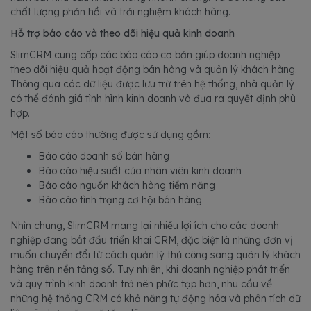
chất lượng phản hồi và trải nghiệm khách hàng.
Hỗ trợ báo cáo và theo dõi hiệu quả kinh doanh
SlimCRM cung cấp các báo cáo cơ bản giúp doanh nghiệp
theo dõi hiệu quả hoạt động bán hàng và quản lý khách hàng.
Thông qua các dữ liệu được lưu trữ trên hệ thống, nhà quản lý
có thể đánh giá tình hình kinh doanh và đưa ra quyết định phù
hợp.
Một số báo cáo thường được sử dụng gồm:
Báo cáo doanh số bán hàng
Báo cáo hiệu suất của nhân viên kinh doanh
Báo cáo nguồn khách hàng tiềm năng
Báo cáo tình trạng cơ hội bán hàng
Nhìn chung, SlimCRM mang lại nhiều lợi ích cho các doanh
nghiệp đang bắt đầu triển khai CRM, đặc biệt là những đơn vị
muốn chuyển đổi từ cách quản lý thủ công sang quản lý khách
hàng trên nền tảng số. Tuy nhiên, khi doanh nghiệp phát triển
và quy trình kinh doanh trở nên phức tạp hơn, nhu cầu về
những hệ thống CRM có khả năng tự động hóa và phân tích dữ