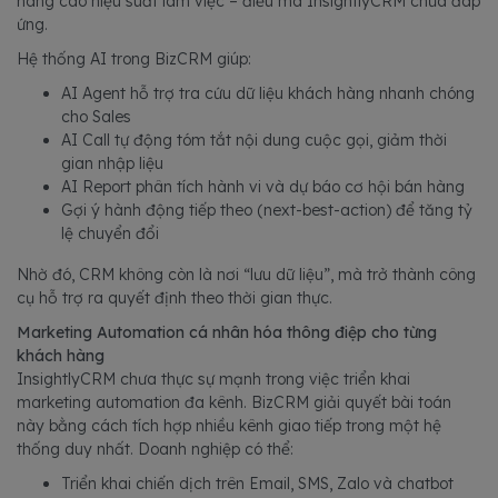
nâng cao hiệu suất làm việc – điều mà InsightlyCRM chưa đáp
ứng.
Hệ thống AI trong BizCRM giúp:
AI Agent hỗ trợ tra cứu dữ liệu khách hàng nhanh chóng
cho Sales
AI Call tự động tóm tắt nội dung cuộc gọi, giảm thời
gian nhập liệu
AI Report phân tích hành vi và dự báo cơ hội bán hàng
Gợi ý hành động tiếp theo (next-best-action) để tăng tỷ
lệ chuyển đổi
Nhờ đó, CRM không còn là nơi “lưu dữ liệu”, mà trở thành công
cụ hỗ trợ ra quyết định theo thời gian thực.
Marketing Automation cá nhân hóa thông điệp cho từng
khách hàng
InsightlyCRM chưa thực sự mạnh trong việc triển khai
marketing automation đa kênh. BizCRM giải quyết bài toán
này bằng cách tích hợp nhiều kênh giao tiếp trong một hệ
thống duy nhất. Doanh nghiệp có thể:
Triển khai chiến dịch trên Email, SMS, Zalo và chatbot