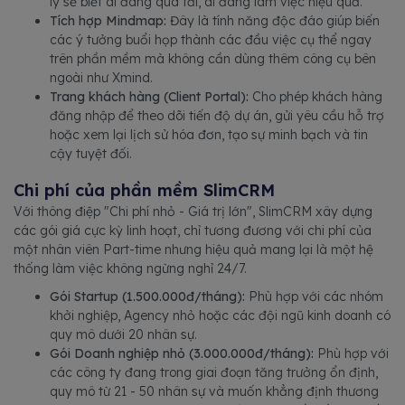
lý sẽ biết ai đang quá tải, ai đang làm việc hiệu quả.
Tích hợp Mindmap:
Đây là tính năng độc đáo giúp biến
các ý tưởng buổi họp thành các đầu việc cụ thể ngay
trên phần mềm mà không cần dùng thêm công cụ bên
ngoài như Xmind.
Trang khách hàng (Client Portal):
Cho phép khách hàng
đăng nhập để theo dõi tiến độ dự án, gửi yêu cầu hỗ trợ
hoặc xem lại lịch sử hóa đơn, tạo sự minh bạch và tin
cậy tuyệt đối.
Chi phí của phần mềm SlimCRM
Với thông điệp "Chi phí nhỏ - Giá trị lớn", SlimCRM xây dựng
các gói giá cực kỳ linh hoạt, chỉ tương đương với chi phí của
một nhân viên Part-time nhưng hiệu quả mang lại là một hệ
thống làm việc không ngừng nghỉ 24/7.
Gói Startup (1.500.000đ/tháng):
Phù hợp với các nhóm
khởi nghiệp, Agency nhỏ hoặc các đội ngũ kinh doanh có
quy mô dưới 20 nhân sự.
Gói Doanh nghiệp nhỏ (3.000.000đ/tháng):
Phù hợp với
các công ty đang trong giai đoạn tăng trưởng ổn định,
quy mô từ 21 - 50 nhân sự và muốn khẳng định thương