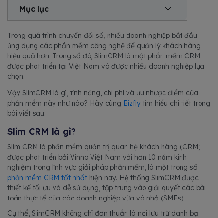
Mục lục
Trong quá trình chuyển đổi số, nhiều doanh nghiệp bắt đầu
ứng dụng các phần mềm công nghệ để quản lý khách hàng
hiệu quả hơn. Trong số đó, SlimCRM là một phần mềm CRM
được phát triển tại Việt Nam và được nhiều doanh nghiệp lựa
chọn.
Vậy SlimCRM là gì, tính năng, chi phí và ưu nhược điểm của
phần mềm này như nào? Hãy cùng
Bizfly
tìm hiểu chi tiết trong
bài viết sau:
Slim CRM là gì?
Slim CRM là phần mềm quản trị quan hệ khách hàng (CRM)
được phát triển bởi Vinno Việt Nam với hơn 10 năm kinh
nghiệm trong lĩnh vực giải pháp phần mềm, là một trong số
phần mềm CRM tốt nhất
hiện nay. Hệ thống SlimCRM được
thiết kế tối ưu và dễ sử dụng, tập trung vào giải quyết các bài
toán thực tế của các doanh nghiệp vừa và nhỏ (SMEs).
Cụ thể, SlimCRM không chỉ đơn thuần là nơi lưu trữ danh bạ