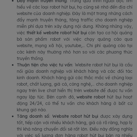
Đẩy mạnh truyền thông
: Trong quá trình người đọc tìm
hiểu về các loại robot hút bụi, họ cũng sẽ nhớ đến địa chỉ
website của doanh nghiệp. Đây là một trong những cách
đẩy mạnh truyền thông, tăng traffic cho doanh nghiệp
miễn phí dựa trên xây dựng nội dung. Không những vậy,
việc
thiết kế
website robot hút bụi
còn tạo cơ hội quảng
bá sản phẩm robot với việc chạy quảng cáo qua
website, mạng xã hội, youtube,... Chi phí quảng cáo tại
các kênh này thường nhỏ hơn so với các phương thức
truyền thống.
Thuận tiện cho việc tư vấn
: Website robot hút bụi là cầu
nối giữa doanh nghiệp với khách hàng và các đối tác
kinh doanh. Khách hàng gửi các thắc mắc về chủng loại
robot, chất lượng, giá cả, công nghệ,... cho doanh nghiệp
ngay trên live chat hiển thị trên website để được tư vấn
ngay lập tức. Bên cạnh đó,
website robot
hút bụi hoạt
động 24/24, có thể tư vấn cho khách hàng ở bất cứ
khung giờ nào.
Tăng doanh số
:
Website robot hút bụi
được xây dựng
tốt, tiếp cận với nhiều khách hàng, giá cả rõ ràng, hợp lý
thì khả năng chuyển đổi sẽ rất lớn. Điều này đồng nghĩa
với việc số lượng đơn hàng robot hút bụi bán ra nhiều