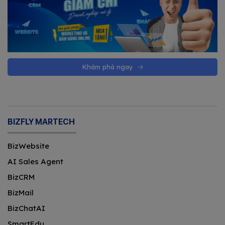
Khám phá ngay
BIZFLY MARTECH
BizWebsite
AI Sales Agent
BizCRM
BizMail
BizChatAI
SmartEdu