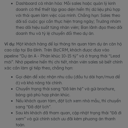
Dashboard cá nhân hóa: Mỗi sales hoặc quản lý kinh
doanh có thể thiết lập giao diện hiển thị dữ liệu phù hợp
với thói quen làm việc của mình. Chẳng hạn: Sales theo
dõi số cuộc gọi cần thực hiện trong ngày; Trưởng nhóm
theo dõi hiệu suất từng nhân viên; Ban lãnh đạo theo dõi
doanh thu và tỷ lệ chuyển đổi theo dự án.
Ví dụ:
Một khách hàng để lại thông tin quan tâm dự án căn hộ
cao cấp tại Ba Đình. Trên BizCRM, khách được đưa vào
pipeline “Dự án A - Phân khúc 10-15 tỷ” và ở trạng thái “Lead
mới”. Nhờ pipeline hiển thị chi tiết, nhân viên sales sẽ biết chính
xác cần làm gì tiếp theo, chẳng hạn:
Gọi điện để xác nhận nhu cầu (đầu tư dài hạn/mua để
ở) và khả năng tài chính.
Chuyển trạng thái sang “Đã liên hệ” và gửi brochure,
bảng giá phù hợp phân khúc.
Nếu khách quan tâm, đặt lịch xem nhà mẫu, thì chuyển
sang “Đã đặt lịch”.
Sau khi khách đã tham quan, cập nhật trạng thái “Đã đi
xem” và gửi chính sách ưu đãi kèm phương án thanh
toán.