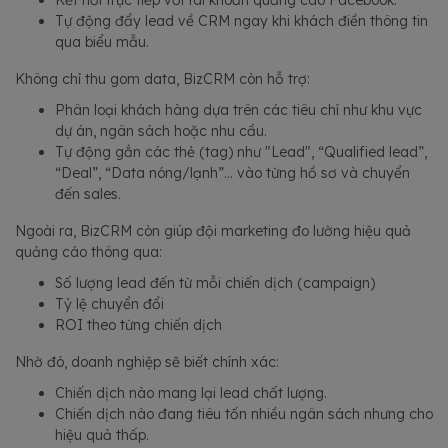
Kết nối trực tiếp với tài khoản quảng cáo Facebook.
Tự động đẩy lead về CRM ngay khi khách điền thông tin
qua biểu mẫu.
Không chỉ thu gom data, BizCRM còn hỗ trợ:
Phân loại khách hàng dựa trên các tiêu chí như khu vực
dự án, ngân sách hoặc nhu cầu.
Tự động gắn các thẻ (tag) như "Lead", “Qualified lead”,
“Deal”, “Data nóng/lạnh”... vào từng hồ sơ và chuyển
đến sales.
Ngoài ra, BizCRM còn giúp đội marketing đo lường hiệu quả
quảng cáo thông qua:
Số lượng lead đến từ mỗi chiến dịch (campaign)
Tỷ lệ chuyển đổi
ROI theo từng chiến dịch
Nhờ đó, doanh nghiệp sẽ biết chính xác:
Chiến dịch nào mang lại lead chất lượng.
Chiến dịch nào đang tiêu tốn nhiều ngân sách nhưng cho
hiệu quả thấp.