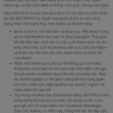
chuyển đổi cao nhất. Nếu sales phản hồi chậm hoặc quên
follow-up, cơ hội chốt deal có thể bị “rơi rụng” chỉ sau vài ngày.
Đây chính là lý do các sàn giao dịch và chủ đầu tư chắc chắn
sẽ cần BizCRM hỗ trợ chuẩn hóa quản lý lịch tư vấn và tự
động nhắc nhở sales thực hiện follow-up khách hàng:
Quản lý lịch tư vấn bài bản và khoa học: Mỗi khách hàng
sẽ có một timeline làm việc rõ ràng, bao gồm: Thời gian
liên hệ đầu tiên; Lịch hẹn tư vấn; Lịch tham quan dự án
hoặc nhà mẫu; Lịch ký booking, đặt cọc; Các lần follow-
up trước đó; Ghi chú nhu cầu, ngân sách và phản hồi
của khách.
Nhắc nhở follow-up tự động: Hệ thống gửi cảnh báo,
thông báo cho sales về lịch hẹn hoặc thời điểm cần gọi
lại/gửi email cho khách dựa trên lịch sử tương tác. Nhờ
đó, doanh nghiệp có thể giảm đáng kể tình trạng quên
lịch hẹn, chăm sóc ngắt quãng, hay lead bị “nguội” do
sales phản hồi quá trễ.
Tập trung và phân loại Data khách hàng: BizCRM có khả
năng đồng bộ hóa lịch sử chat, nội dung tư vấn, cuộc
gọi (ghi âm) từ nhiều kênh như Facebook Messenger,
Zalo OA, Hotline, v.v. Nhờ vậy, trong mỗi lần tái tiếp cận,