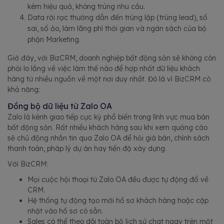
kém hiệu quả, không trúng nhu cầu.
Data rời rạc thường dẫn đến trùng lặp (trùng lead), số
sai, số ảo, làm lãng phí thời gian và ngân sách của bộ
phận Marketing.
Giờ đây, với BizCRM, doanh nghiệp bất động sản sẽ không còn
phải lo lắng về việc làm thế nào để hợp nhất dữ liệu khách
hàng từ nhiều nguồn về một nơi duy nhất. Đó là vì BizCRM có
khả năng:
Đồng bộ dữ liệu từ Zalo OA
Zalo là kênh giao tiếp cực kỳ phổ biến trong lĩnh vực mua bán
bất động sản. Rất nhiều khách hàng sau khi xem quảng cáo
sẽ chủ động nhắn tin qua Zalo OA để hỏi giá bán, chính sách
thanh toán, pháp lý dự án hay tiến độ xây dựng.
Với BizCRM:
Mọi cuộc hội thoại từ Zalo OA đều được tự động đổ về
CRM.
Hệ thống tự động tạo mới hồ sơ khách hàng hoặc cập
nhật vào hồ sơ có sẵn.
Sales có thể theo dõi toàn bộ lịch sử chat ngay trên một