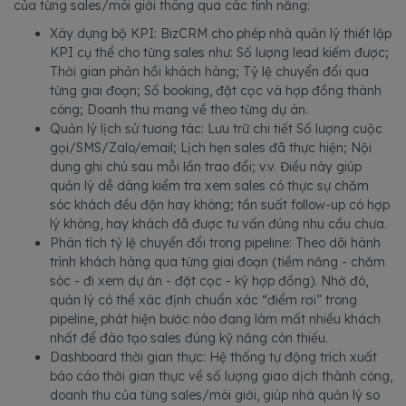
của từng sales/môi giới thông qua các tính năng:
Xây dựng bộ KPI: BizCRM cho phép nhà quản lý thiết lập
KPI cụ thể cho từng sales như: Số lượng lead kiếm được;
Thời gian phản hồi khách hàng; Tỷ lệ chuyển đổi qua
từng giai đoạn; Số booking, đặt cọc và hợp đồng thành
công; Doanh thu mang về theo từng dự án.
Quản lý lịch sử tương tác: Lưu trữ chi tiết Số lượng cuộc
gọi/SMS/Zalo/email; Lịch hẹn sales đã thực hiện; Nội
dung ghi chú sau mỗi lần trao đổi; v.v. Điều này giúp
quản lý dễ dàng kiểm tra xem sales có thực sự chăm
sóc khách đều đặn hay không; tần suất follow-up có hợp
lý không, hay khách đã được tư vấn đúng nhu cầu chưa.
Phân tích tỷ lệ chuyển đổi trong pipeline: Theo dõi hành
trình khách hàng qua từng giai đoạn (tiềm năng - chăm
sóc - đi xem dự án - đặt cọc - ký hợp đồng). Nhờ đó,
quản lý có thể xác định chuẩn xác “điểm rơi” trong
pipeline, phát hiện bước nào đang làm mất nhiều khách
nhất để đào tạo sales đúng kỹ năng còn thiếu.
Dashboard thời gian thực: Hệ thống tự động trích xuất
báo cáo thời gian thực về số lượng giao dịch thành công,
doanh thu của từng sales/môi giới, giúp nhà quản lý so