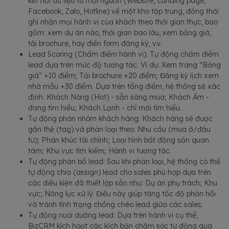
kết nối dữ liệu từ mọi nguồn (Website, Landing page,
Facebook, Zalo, Hotline) về một kho tập trung, đồng thời
ghi nhận mọi hành vi của khách theo thời gian thực, bao
gồm: xem dự án nào, thời gian bao lâu, xem bảng giá,
tải brochure, hay điền form đăng ký, v.v.
Lead Scoring (Chấm điểm hành vi): Tự động chấm điểm
lead dựa trên mức độ tương tác. Ví dụ: Xem trang “Bảng
giá” +10 điểm; Tải brochure +20 điểm; Đăng ký lịch xem
nhà mẫu +30 điểm. Dựa trên tổng điểm, hệ thống sẽ xác
định: Khách Nóng (Hot) - sẵn sàng mua; Khách Ấm -
đang tìm hiểu; Khách Lạnh - chỉ mới tìm hiểu.
Tự động phân nhóm khách hàng: Khách hàng sẽ được
gắn thẻ (tag) và phân loại theo: Nhu cầu (mua ở/đầu
tư); Phân khúc tài chính; Loại hình bất động sản quan
tâm; Khu vực tìm kiếm; Hành vi tương tác.
Tự động phân bổ lead: Sau khi phân loại, hệ thống có thể
tự động chia (assign) lead cho sales phù hợp dựa trên
các điều kiện đã thiết lập sẵn như: Dự án phụ trách; Khu
vực; Năng lực xử lý. Điều này giúp tăng tốc độ phản hồi
và tránh tình trạng chồng chéo lead giữa các sales.
Tự động nuôi dưỡng lead: Dựa trên hành vi cụ thể,
BizCRM kích hoạt các kịch bản chăm sóc tự động qua