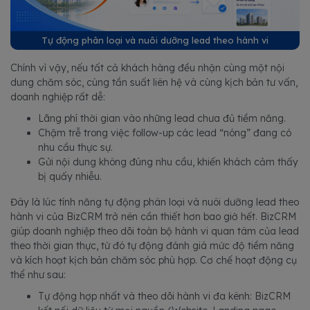
Tự động phân loại và nuôi dưỡng lead theo hành vi
Chính vì vậy, nếu tất cả khách hàng đều nhận cùng một nội
dung chăm sóc, cùng tần suất liên hệ và cùng kịch bản tư vấn,
doanh nghiệp rất dễ:
Lãng phí thời gian vào những lead chưa đủ tiềm năng.
Chậm trễ trong việc follow-up các lead “nóng” đang có
nhu cầu thực sự.
Gửi nội dung không đúng nhu cầu, khiến khách cảm thấy
bị quấy nhiễu.
Đây là lúc tính năng tự động phân loại và nuôi dưỡng lead theo
hành vi của BizCRM trở nên cần thiết hơn bao giờ hết. BizCRM
giúp doanh nghiệp theo dõi toàn bộ hành vi quan tâm của lead
theo thời gian thực, từ đó tự động đánh giá mức độ tiềm năng
và kích hoạt kịch bản chăm sóc phù hợp. Cơ chế hoạt động cụ
thể như sau:
Tự động hợp nhất và theo dõi hành vi đa kênh: BizCRM