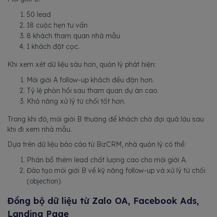
50 lead
18 cuộc hẹn tư vấn
8 khách tham quan nhà mẫu
1 khách đặt cọc.
Khi xem xét dữ liệu sâu hơn, quản lý phát hiện:
Môi giới A follow-up khách đều đặn hơn.
Tỷ lệ phản hồi sau tham quan dự án cao.
Khả năng xử lý từ chối tốt hơn.
Trong khi đó, môi giới B thường để khách chờ đợi quá lâu sau
khi đi xem nhà mẫu.
Dựa trên dữ liệu báo cáo từ BizCRM, nhà quản lý có thể:
Phân bổ thêm lead chất lượng cao cho môi giới A.
Đào tạo môi giới B về kỹ năng follow-up và xử lý từ chối
(objection).
Đồng bộ dữ liệu từ Zalo OA, Facebook Ads,
Landing Page