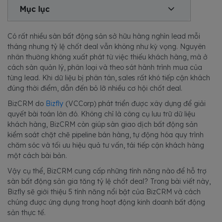
Mục lục
Có rất nhiều sàn bất động sản sở hữu hàng nghìn lead mỗi
tháng nhưng tỷ lệ chốt deal vẫn không như kỳ vọng. Nguyên
nhân thường không xuất phát từ việc thiếu khách hàng, mà ở
cách sàn quản lý, phân loại và theo sát hành trình mua của
từng lead. Khi dữ liệu bị phân tán, sales rất khó tiếp cận khách
đúng thời điểm, dẫn đến bỏ lỡ nhiều cơ hội chốt deal.
BizCRM do
Bizfly
(VCCorp) phát triển được xây dựng để giải
quyết bài toán lớn đó. Không chỉ là công cụ lưu trữ dữ liệu
khách hàng, BizCRM còn giúp sàn giao dịch bất động sản
kiểm soát chặt chẽ pipeline bán hàng, tự động hóa quy trình
chăm sóc và tối ưu hiệu quả tư vấn, tái tiếp cận khách hàng
một cách bài bản.
Vậy cụ thể, BizCRM cung cấp những tính năng nào để hỗ trợ
sàn bất động sản gia tăng tỷ lệ chốt deal? Trong bài viết này,
Bizfly sẽ giới thiệu 5 tính năng nổi bật của BizCRM và cách
chúng được ứng dụng trong hoạt động kinh doanh bất động
sản thực tế.