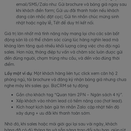
email/SMS/Zalo như: Gửi brochure và bảng giá ngay sau
khi khách điền form; Gửi ưu đãi thanh toán nếu khách
đang cân nhắc đặt cọc; Gửi tin nhắn chúc mừng sinh
nhật hoặc ngày lễ, Tết để duy trì kết nối.
Giá trị lớn nhất mà tính năng này mang lại cho các sàn bất
động sản là có thể chăm sóc cùng lúc hàng nghìn lead mà
không làm tăng quá nhiều khối lượng công việc cho đội ngũ
sales. Hơn nữa, thông điệp tư vấn và chăm sóc luôn được gửi
đến đúng người, chạm trúng nhu cầu, và đến vào đúng thời
điểm.
Lấy một ví dụ:
Một khách hàng liên tục click xem căn hộ 2
phòng ngủ, tải brochure và đăng ký nhận bảng giá nhưng chưa
nghe máy khi sales gọi. BizCRM sẽ tự động:
Gắn cho khách tag “Quan tâm 2PN – Ngân sách 4 tỷ”.
Xếp khách vào nhóm lead có tiềm năng cao (hot lead).
Kích hoạt kịch bản gửi tin nhắn Zalo: cập nhật tiến độ
xây dựng + ưu đãi khi thanh toán sớm.
Nhờ đó, khi sales hoặc môi giới gọi lại sau vài ngày, khách
hàng đã có đủ thông tin và sẵn sàng trao đổi sâu hơn, giúp rút