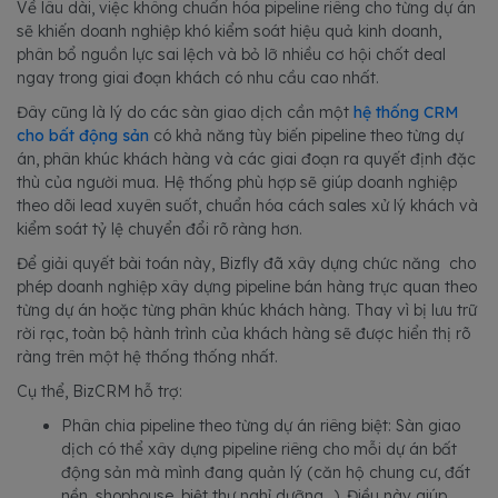
Về lâu dài, việc không chuẩn hóa pipeline riêng cho từng dự án
sẽ khiến doanh nghiệp khó kiểm soát hiệu quả kinh doanh,
phân bổ nguồn lực sai lệch và bỏ lỡ nhiều cơ hội chốt deal
ngay trong giai đoạn khách có nhu cầu cao nhất.
Đây cũng là lý do các sàn giao dịch cần một
hệ thống CRM
cho bất động sản
có khả năng tùy biến pipeline theo từng dự
án, phân khúc khách hàng và các giai đoạn ra quyết định đặc
thù của người mua. Hệ thống phù hợp sẽ giúp doanh nghiệp
theo dõi lead xuyên suốt, chuẩn hóa cách sales xử lý khách và
kiểm soát tỷ lệ chuyển đổi rõ ràng hơn.
Để giải quyết bài toán này, Bizfly đã xây dựng chức năng cho
phép doanh nghiệp xây dựng pipeline bán hàng trực quan theo
từng dự án hoặc từng phân khúc khách hàng. Thay vì bị lưu trữ
rời rạc, toàn bộ hành trình của khách hàng sẽ được hiển thị rõ
ràng trên một hệ thống thống nhất.
Cụ thể, BizCRM hỗ trợ:
Phân chia pipeline theo từng dự án riêng biệt: Sàn giao
dịch có thể xây dựng pipeline riêng cho mỗi dự án bất
động sản mà mình đang quản lý (căn hộ chung cư, đất
nền, shophouse, biệt thự nghỉ dưỡng…). Điều này giúp