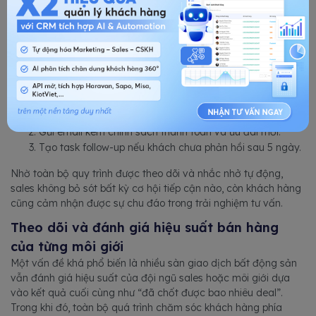
Sau buổi tham quan:
Sales cập nhật trạng thái “Đã đi xem nhà mẫu”.
Ghi chú khách quan tâm căn 2PN, ngân sách 5 tỷ và
cần hỗ trợ vay ngân hàng.
Dựa trên workflow đã thiết lập, BizCRM tiếp tục:
Tự động nhắc sales gọi lại khách sau 2 ngày.
Gửi email kèm chính sách thanh toán và ưu đãi mới.
Tạo task follow-up nếu khách chưa phản hồi sau 5 ngày.
Nhờ toàn bộ quy trình được theo dõi và nhắc nhở tự động,
sales không bỏ sót bất kỳ cơ hội tiếp cận nào, còn khách hàng
cũng cảm nhận được sự chu đáo trong trải nghiệm tư vấn.
Theo dõi và đánh giá hiệu suất bán hàng
của từng môi giới
Một vấn đề khá phổ biến là nhiều sàn giao dịch bất động sản
vẫn đánh giá hiệu suất của đội ngũ sales hoặc môi giới dựa
vào kết quả cuối cùng như “đã chốt được bao nhiêu deal”.
Trong khi đó, toàn bộ quá trình chăm sóc khách hàng phía