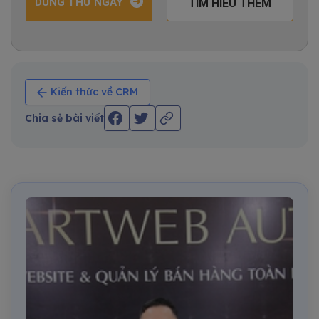
DÙNG THỬ NGAY
TÌM HIỂU THÊM
Kiến thức về CRM
Chia sẻ bài viết