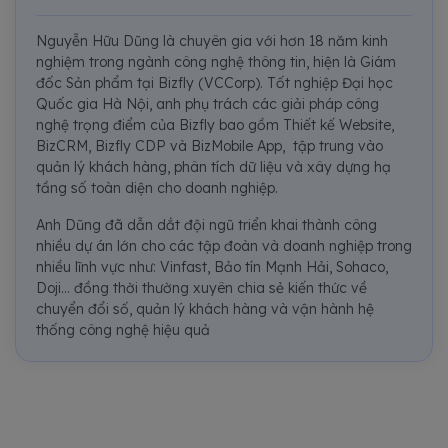
Nguyễn Hữu Dũng là chuyên gia với hơn 18 năm kinh
nghiệm trong ngành công nghệ thông tin, hiện là Giám
đốc Sản phẩm tại Bizfly (VCCorp). Tốt nghiệp Đại học
Quốc gia Hà Nội, anh phụ trách các giải pháp công
nghệ trọng điểm của Bizfly bao gồm Thiết kế Website,
BizCRM, Bizfly CDP và BizMobile App, tập trung vào
quản lý khách hàng, phân tích dữ liệu và xây dựng hạ
tầng số toàn diện cho doanh nghiệp.
Anh Dũng đã dẫn dắt đội ngũ triển khai thành công
nhiều dự án lớn cho các tập đoàn và doanh nghiệp trong
nhiều lĩnh vực như: Vinfast, Bảo tín Mạnh Hải, Sohaco,
Doji... đồng thời thường xuyên chia sẻ kiến thức về
chuyển đổi số, quản lý khách hàng và vận hành hệ
thống công nghệ hiệu quả