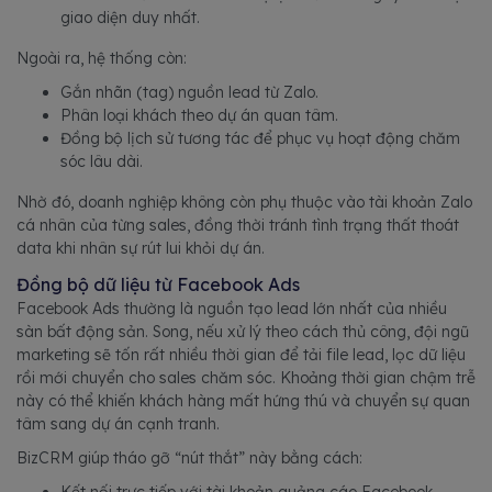
giao diện duy nhất.
Ngoài ra, hệ thống còn:
Gắn nhãn (tag) nguồn lead từ Zalo.
Phân loại khách theo dự án quan tâm.
Đồng bộ lịch sử tương tác để phục vụ hoạt động chăm
sóc lâu dài.
Nhờ đó, doanh nghiệp không còn phụ thuộc vào tài khoản Zalo
cá nhân của từng sales, đồng thời tránh tình trạng thất thoát
data khi nhân sự rút lui khỏi dự án.
Đồng bộ dữ liệu từ Facebook Ads
Facebook Ads thường là nguồn tạo lead lớn nhất của nhiều
sàn bất động sản. Song, nếu xử lý theo cách thủ công, đội ngũ
marketing sẽ tốn rất nhiều thời gian để tải file lead, lọc dữ liệu
rồi mới chuyển cho sales chăm sóc. Khoảng thời gian chậm trễ
này có thể khiến khách hàng mất hứng thú và chuyển sự quan
tâm sang dự án cạnh tranh.
BizCRM giúp tháo gỡ “nút thắt” này bằng cách: