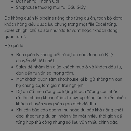
Đất nền tại Thanh Oai
Shophouse thương mại tại Cầu Giấy
Do không quản lý pipeline riêng cho từng dự án, toàn bộ data
khách hàng đều được lưu chung trong một file Excel tổng.
Sales chỉ ghi chú sơ sài như “đã tư vấn” hoặc “khách đang
quan tâm”.
Hệ quả là:
Ban quản lý không biết rõ dự án nào đang có tỷ lệ
chuyển đổi tốt nhất.
Sales dễ nhầm lẫn giữa khách mua ở và khách đầu tư,
dẫn đến tư vấn sai trọng tâm.
Một khách quan tâm shophouse lại bị gửi thông tin căn
hộ chung cư, làm giảm trải nghiệm.
Dự án đất nền đang có lượng khách “đang cân nhắc”
rất lớn nhưng không được follow-up đúng lúc, khiến nhiều
khách chuyển sang sàn giao dịch đối thủ.
Khi cần báo cáo doanh thu hoặc dự báo khả năng chốt
deal theo từng dự án, nhân viên mất nhiều thời gian để
tổng hợp thủ công nhưng số liệu vẫn thiếu chính xác.