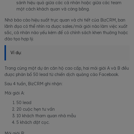
sánh hiệu quả giữa các cá nhân hoặc giữa các team
một cách khách quan và công bằng.
Nhờ báo cáo hiệu suất trực quan và chi tiết của BizCRM, ban
lãnh đạo có thể nhìn ra được sales/môi giới nào làm việc xuất
sắc, cá nhân nào yếu kém để có chính sách khen thưởng hoặc
đào tạo hợp lý.
Ví dụ:
Trong cùng một dự án căn hộ cao cấp, hai môi giới A và B đều
được phân bổ 50 lead từ chiến dịch quảng cáo Facebook.
Sau 4 tuần, BizCRM ghi nhận:
Môi giới A:
50 lead
20 cuộc hẹn tư vấn
10 khách tham quan nhà mẫu
5 khách đặt cọc.
Môi giới B: