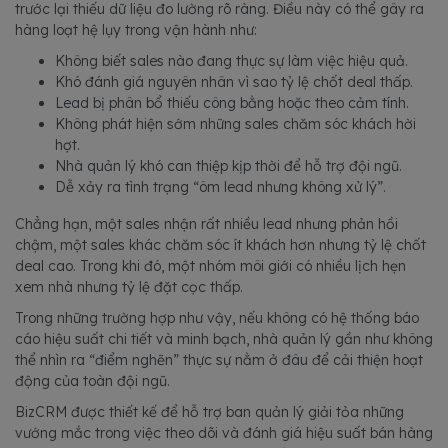
trước lại thiếu dữ liệu đo lường rõ ràng. Điều này có thể gây ra
hàng loạt hệ lụy trong vận hành như:
Không biết sales nào đang thực sự làm việc hiệu quả.
Khó đánh giá nguyên nhân vì sao tỷ lệ chốt deal thấp.
Lead bị phân bổ thiếu công bằng hoặc theo cảm tính.
Không phát hiện sớm những sales chăm sóc khách hời
hợt.
Nhà quản lý khó can thiệp kịp thời để hỗ trợ đội ngũ.
Dễ xảy ra tình trạng “ôm lead nhưng không xử lý”.
Chẳng hạn, một sales nhận rất nhiều lead nhưng phản hồi
chậm, một sales khác chăm sóc ít khách hơn nhưng tỷ lệ chốt
deal cao. Trong khi đó, một nhóm môi giới có nhiều lịch hẹn
xem nhà nhưng tỷ lệ đặt cọc thấp.
Trong những trường hợp như vậy, nếu không có hệ thống báo
cáo hiệu suất chi tiết và minh bạch, nhà quản lý gần như không
thể nhìn ra “điểm nghẽn” thực sự nằm ở đâu để cải thiện hoạt
động của toàn đội ngũ.
BizCRM được thiết kế để hỗ trợ ban quản lý giải tỏa những
vướng mắc trong việc theo dõi và đánh giá hiệu suất bán hàng