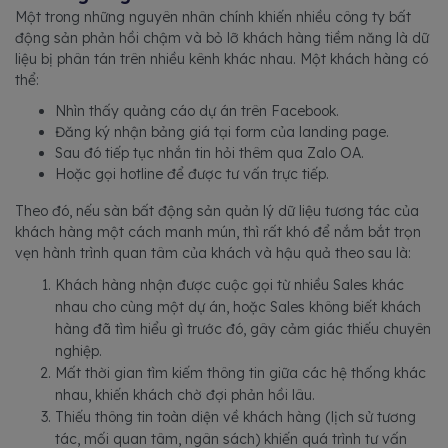
Một trong những nguyên nhân chính khiến nhiều công ty bất
động sản phản hồi chậm và bỏ lỡ khách hàng tiềm năng là dữ
liệu bị phân tán trên nhiều kênh khác nhau. Một khách hàng có
thể:
Nhìn thấy quảng cáo dự án trên Facebook.
Đăng ký nhận bảng giá tại form của landing page.
Sau đó tiếp tục nhắn tin hỏi thêm qua Zalo OA.
Hoặc gọi hotline để được tư vấn trực tiếp.
Theo đó, nếu sàn bất động sản quản lý dữ liệu tương tác của
khách hàng một cách manh mún, thì rất khó để nắm bắt trọn
vẹn hành trình quan tâm của khách và hậu quả theo sau là:
Khách hàng nhận được cuộc gọi từ nhiều Sales khác
nhau cho cùng một dự án, hoặc Sales không biết khách
hàng đã tìm hiểu gì trước đó, gây cảm giác thiếu chuyên
nghiệp.
Mất thời gian tìm kiếm thông tin giữa các hệ thống khác
nhau, khiến khách chờ đợi phản hồi lâu.
Thiếu thông tin toàn diện về khách hàng (lịch sử tương
tác, mối quan tâm, ngân sách) khiến quá trình tư vấn