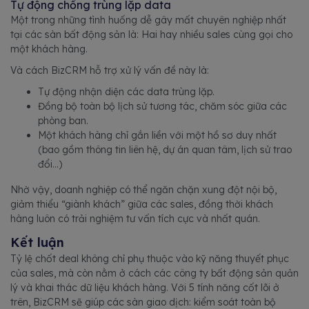
Tự động chống trùng lặp data
Một trong những tình huống dễ gây mất chuyên nghiệp nhất
tại các sàn bất động sản là: Hai hay nhiều sales cùng gọi cho
một khách hàng.
Và cách BizCRM hỗ trợ xử lý vấn đề này là:
Tự động nhận diện các data trùng lặp.
Đồng bộ toàn bộ lịch sử tương tác, chăm sóc giữa các
phòng ban.
Một khách hàng chỉ gắn liền với một hồ sơ duy nhất
(bao gồm thông tin liên hệ, dự án quan tâm, lịch sử trao
đổi…)
Nhờ vậy, doanh nghiệp có thể ngăn chặn xung đột nội bộ,
giảm thiểu “giành khách” giữa các sales, đồng thời khách
hàng luôn có trải nghiệm tư vấn tích cực và nhất quán.
Kết luận
Tỷ lệ chốt deal không chỉ phụ thuộc vào kỹ năng thuyết phục
của sales, mà còn nằm ở cách các công ty bất động sản quản
lý và khai thác dữ liệu khách hàng. Với 5 tính năng cốt lõi ở
trên, BizCRM sẽ giúp các sàn giao dịch: kiểm soát toàn bộ