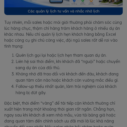
Các quản lý lịch tư vấn và nhắc nhở lịch
Tuy nhiên, mỗi sales hoặc môi giới thường phải chăm sóc cùng
lúc hàng chục, thậm chí hàng trăm khách hàng ở nhiều dự án
khác nhau. Nếu chỉ quản lý lịch hẹn khách hàng bằng Excel
hoặc công cụ ghi chú công việc, đội ngũ sales rất dễ rơi vào
tình trạng:
Quên lịch gọi lại hoặc lịch hẹn tham quan dự án.
Liên hệ sai thời điểm, khi khách đã “nguội” hoặc chuyển
sang dự án của đối thủ.
Không nhớ đã trao đổi với khách đến đâu, khách đang
quan tâm căn nào hoặc khách còn vướng mắc điều gì.
Follow-up thiếu nhất quán, làm trải nghiệm của khách
hàng bị đứt gãy.
Đặc biệt, thời điểm “vàng” để tái tiếp cận khách thường chỉ
xuất hiện trong một khoảng thời gian rất ngắn. Chẳng hạn,
ngay sau khi khách đi xem nhà mẫu, vừa tải bảng giá hoặc
đang quan tâm đến chính sách ưu đãi mới là lúc khả năng