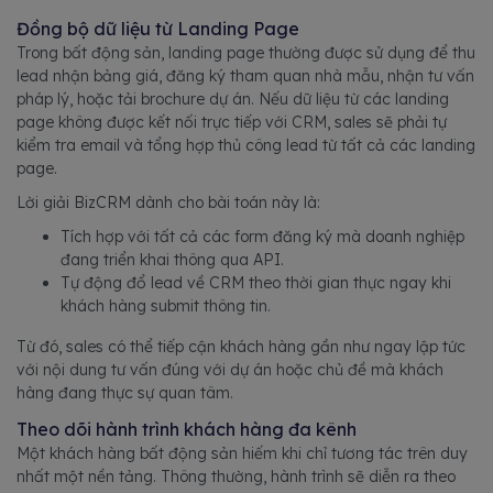
Đồng bộ dữ liệu từ Landing Page
Trong bất động sản, landing page thường được sử dụng để thu
lead nhận bảng giá, đăng ký tham quan nhà mẫu, nhận tư vấn
pháp lý, hoặc tải brochure dự án. Nếu dữ liệu từ các landing
page không được kết nối trực tiếp với CRM, sales sẽ phải tự
kiểm tra email và tổng hợp thủ công lead từ tất cả các landing
page.
Lời giải BizCRM dành cho bài toán này là:
Tích hợp với tất cả các form đăng ký mà doanh nghiệp
đang triển khai thông qua API.
Tự động đổ lead về CRM theo thời gian thực ngay khi
khách hàng submit thông tin.
Từ đó, sales có thể tiếp cận khách hàng gần như ngay lập tức
với nội dung tư vấn đúng với dự án hoặc chủ đề mà khách
hàng đang thực sự quan tâm.
Theo dõi hành trình khách hàng đa kênh
Một khách hàng bất động sản hiếm khi chỉ tương tác trên duy
nhất một nền tảng. Thông thường, hành trình sẽ diễn ra theo