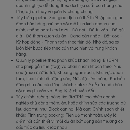
doanh nghiệp dễ dàng theo dõi hiệu suất bán hàng của
từng dự án thay vì quản lý chung chung.
Tùy biến pipeline: Sàn giao dịch có thể thiết lập các giai
đoạn bán hàng phù hợp với mô hình kinh doanh của
mình, chẳng hạn: Lead mới - Đã gọi - Đã tư vấn - Đã gửi
giá - Đã tham quan dự án - Đang cân nhắc - Đặt cọc -
Ký hợp đồng - Thanh toán theo tiến độ. Nhờ đó, sales
luôn biết bước tiếp theo cần thực hiện với từng khách
hàng.
Quản lý pipeline theo phân khúc khách hàng: BizCRM
cho phép gắn thẻ (tag) và phân nhóm khách theo: Nhu
cầu (mua ở/đầu tư); Khoảng ngân sách; Khu vực quan
tâm; Loại hình bất động sản; Mức độ tiềm năng. Khi hiểu
đúng nhu cầu của từng khách, sales sẽ dễ cá nhân hóa
nội dung tư vấn và tăng tỷ lệ chuyển đổi.
Tùy chỉnh trường thông tin: BizCRM cho phép doanh
nghiệp chủ động thêm, ẩn, hoặc chỉnh sửa các trường dữ
liệu đặc thù như: Block căn hộ; Mã căn; Chính sách chiết
khấu; Tình trạng booking; Tiến độ thanh toán. Đây là
điểm rất cần thiết vì mỗi dự án bất động sản thường có
cấu trúc dữ liệu khác nhau.