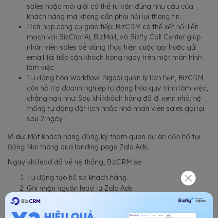
sales hoặc môi giới có thể tư vấn đúng nhu cầu của
khách hàng mà không cần phải hỏi lại thông tin.
Tích hợp công cụ giao tiếp: BizCRM có thể kết nối liền
mạch với BizChatAi, BizMail, và Bizfly Call Center giúp
nhân viên sales dễ dàng thực hiện cuộc gọi hoặc gửi
email tái tiếp cận khách hàng ngay trên một màn hình
làm việc.
Tự động hóa Workflow: Ngoài quản lý lịch hẹn, BizCRM
còn hỗ trợ doanh nghiệp tự động hóa quy trình làm việc,
chẳng hạn như: Sau khi khách hàng đã đi xem nhà, hệ
thống tự động đặt lịch nhắc nhở nhân viên sales gọi lại
sau 2 ngày.
Ví dụ:
Một khách hàng đăng ký tham quan dự án căn hộ tại
Đồng Nai thông qua landing page Zalo Ads.
Ngay khi lead đổ về hệ thống, BizCRM sẽ:
Tự động tạo hồ sơ khách hàng.
Ghi nhận nguồn lead từ Zalo Ads.
Phân bổ lead cho đúng sales phụ trách dự án.
Tạo lịch hẹn tham quan nhà mẫu vào cuối tuần.