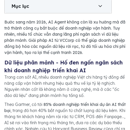
Mục lục
Bước sang năm 2026, AI Agent không còn là xu hướng mà đã
trở thành công cụ bắt buộc để doanh nghiệp vận hành. Tuy
nhiên, nhiều tổ chức vẫn đang lãng phí ngân sách vì dữ liệu
phân mảnh. Giải pháp AI từ VCCorp có thể giúp doanh nghiệp
đồng bộ hóa các nguồn dữ liệu rời rạc, từ đó tối ưu hóa chi phí
vận hành, tạo ra lợi thế cạnh tranh 2026.
Dữ liệu phân mảnh - Hố đen ngốn ngân sách
nâng cấp vận hành nhưng hiệu quả thu về lại tỷ lệ nghịch.
Nguyên nhân cốt lõi không nằm ở công nghệ, mà ở các "ốc
‏Theo Gartner, có tới
85% doanh nghiệp triển khai dự án AI thất
bại
, trong đó hơn 40% bắt nguồn từ chất lượng dữ liệu kém. Khi
thông tin khách hàng nằm rải rác từ CRM, POS đến Fanpage…,
AI sẽ rơi vào tình trạng mù thông tin, đưa ra các dự báo thiếu
chính xác. Nghiên cứu từ Harvard Business Review cũng chỉ ra