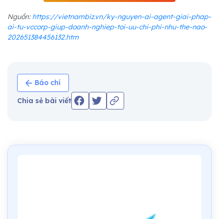
Nguồn:
https://vietnambiz.vn/ky-nguyen-ai-agent-giai-phap-
ai-tu-vccorp-giup-doanh-nghiep-toi-uu-chi-phi-nhu-the-nao-
202651384456132.htm
Báo chí
Chia sẻ bài viết