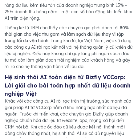
rằng dữ liệu kém tiêu tốn của doanh nghiệp trung bình 15% -
25% doanh thu hàng năm - một con số báo động khi triển khai
‏Thống kê từ IBM cho thấy các chuyên gia phải dành tới
80%
thời gian cho việc thu gom và làm sạch dữ liệu thay vì tập
trung tối ưu vận hành
. Trong khi đó, tại Việt Nam, việc sử dụng
các công cụ AI rời rạc kết nối với hệ thống quản lý cũ khiến dữ
liệu bị nghẽn. Điều này không chỉ gây lãng phí ngân sách đầu
tư mà còn làm gián đoạn trải nghiệm của khách hàng và gây
Lời giải cho bài toán hợp nhất dữ liệu doanh
giải pháp AI từ VCCorp nằm ở khả năng hợp nhất dữ liệu đa
nguồn. Trước khi triển khai, các chuyên gia Bizfly giúp doanh
nghiệp chuẩn hóa dữ liệu từ website, app, mạng xã hội đến
CRM nội bộ. Khi các ốc đảo dữ liệu được kết nối thành một
dòng chảy thống nhất, hệ sinh thái AI sẽ có đủ nguyên liệu