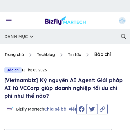
Về trang chủ Bizfly
DANH MỤC
Báo chí
Trang chủ
Techblog
Tin tức
Báo chí
13 Thg 05 2026
[Vietnambiz] Kỷ nguyên AI Agent: Giải pháp
AI từ VCCorp giúp doanh nghiệp tối ưu chi
phí như thế nào?
Bizfly Martech
Chia sẻ bài viết