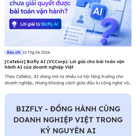
Báo chí
10 Thg 06 2026
[Cafebiz] Bizfly AI (VCCorp): Lời giải cho bài toán vận
hành AI của doanh nghiệp Việt
Theo Cafebiz, AI đang mở ra nhiều cơ hội tăng trưởng cho
doanh nghiệp, nhưng khoảng cách giữa đầu tư công nghệ và
hiệu quả vận hành vẫn là thách thức lớn. Bizfly (VCCorp) lựa
chọn cách tiếp cận khác...........
BIZFLY - ĐỒNG HÀNH CÙNG
DOANH NGHIỆP VIỆT TRONG
KỶ NGUYÊN AI