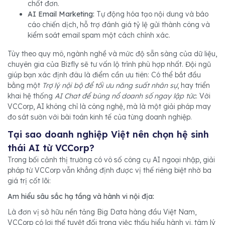
‏AI Email Marketing‏‏:
Tự động hóa tạo nội dung và báo
cáo chiến dịch, hỗ trợ đánh giá tỷ lệ gửi thành công và
chuyên gia của Bizfly sẽ tư vấn lộ trình phù hợp nhất. Đội ngũ
giúp bạn xác định đâu là điểm cần ưu tiên: Có thể bắt đầu
bằng một
Trợ lý nội bộ để tối ưu năng suất nhân sự
, hay triển
khai hệ thống
AI Chat để bùng nổ doanh số ngay lập tức
. Với
VCCorp, AI không chỉ là công nghệ, mà là một giải pháp may
pháp từ VCCorp vẫn khẳng định được vị thế riêng biệt nhờ ba
VCCorp có lợi thế tuyệt đối trong việc thấu hiểu hành vi, tâm lý