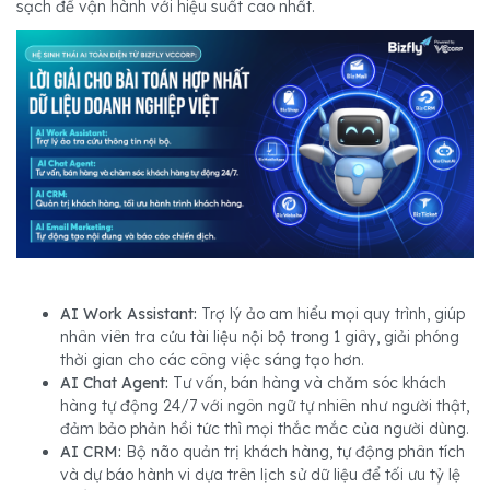
sạch để vận hành với hiệu suất cao nhất.
AI Work Assistant:‏‏
Trợ lý ảo am hiểu mọi quy trình, giúp
nhân viên tra cứu tài liệu nội bộ trong 1 giây, giải phóng
AI Chat Agent‏‏:
Tư vấn, bán hàng và chăm sóc khách
hàng tự động 24/7 với ngôn ngữ tự nhiên như người thật,
AI CRM:
và dự báo hành vi dựa trên lịch sử dữ liệu để tối ưu tỷ lệ