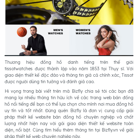
Thương hiệu đồng hồ danh tiếng trên thế giới
tissotwatches được thành lập vào năm 1853 tại Thụy sĩ. Với
giao diện thiết kế độc đáo và thông tin giá cả chính xác, Tissot
được người dùng tin tưởng và đánh giá cao.
Hi vọng trong bài viết trên mà Bizfly chia sẻ tới các bạn đã
mang lại nhiều thông tin hữu ích về các trang web bán đồng
hồ nổi tiếng để bạn có thể lựa chọn cho mình nơi mua đồng hồ
uy tín và tốt nhất. Đừng quên Bizfly là đơn vị cung cấp giải
pháp thiết kế website bán đồng hồ chuyên nghiệp và chất
lượng nhất hiện nay với gói giao diện thiết kế website toàn
diện, nổi bật. Cùng tìm hiểu thêm thông tin tại Bizfly.vn về giải
pháp thiết kế web chuyên nghiệp này.