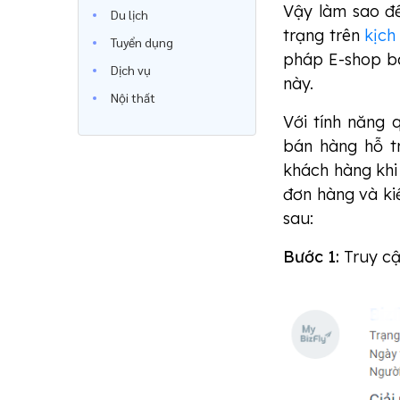
Vậy làm sao để
Du lịch
trạng trên
kịch
Tuyển dụng
pháp E-shop b
Dịch vụ
này.
Nội thất
Với tính năng 
bán hàng hỗ t
khách hàng khi
đơn hàng và ki
sau:
Bước 1:
Truy cậ