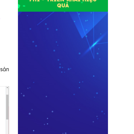
QUẢ
 sản