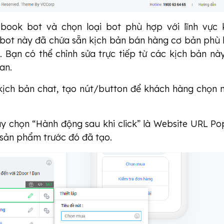
book bot và chọn loại bot phù hợp với lĩnh vực 
 bot này đã chứa sẵn kịch bản bán hàng cơ bản phù
. Bạn có thể chỉnh sửa trực tiếp từ các kịch bản nà
ian.
kịch bản chat, tạo nút/button để khách hàng chọn
ãy chọn “Hành động sau khi click” là Website URL P
 sản phẩm trước đó đã tạo.