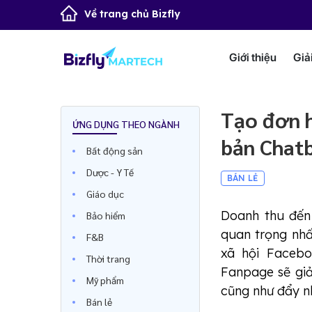
Về trang chủ Bizfly
Giới thiệu
Giả
Tạo đơn h
ỨNG DỤNG THEO NGÀNH
bản Chatb
Bất động sản
Dược - Y Tế
BÁN LẺ
Giáo dục
Doanh thu đến
Bảo hiểm
quan trọng nhấ
F&B
xã hội Faceb
Thời trang
Fanpage sẽ giả
Mỹ phẩm
cũng như đẩy n
Bán lẻ