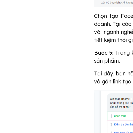
Chọn tạo Face
doanh. Tại các
với ngành nghề
tiết kiệm thời g
Bước 5:
Trong 
sản phẩm.
Tại đây, bạn h
và gán link tạo