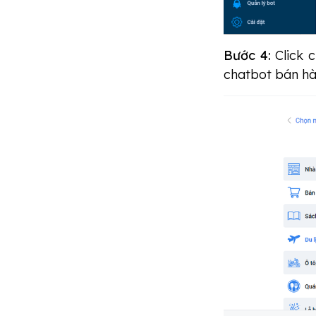
Bước 4:
Click 
chatbot bán hà