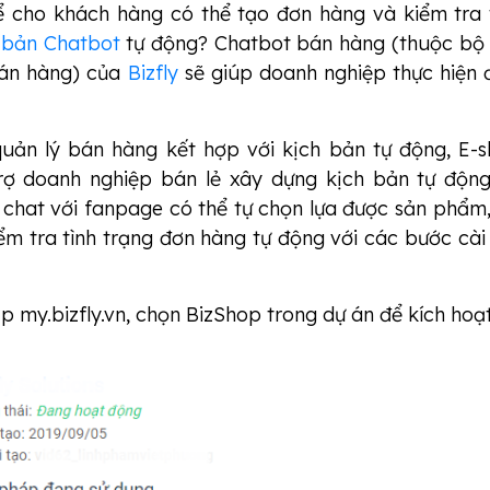
 cho khách hàng có thể tạo đơn hàng và kiểm tra 
 bản Chatbot
tự động? Chatbot bán hàng (thuộc bộ 
án hàng) của
Bizfly
sẽ giúp doanh nghiệp thực hiện 
quản lý bán hàng kết hợp với kịch bản tự động, E-
rợ doanh nghiệp bán lẻ xây dựng kịch bản tự độn
 chat với fanpage có thể tự chọn lựa được sản phẩm,
ểm tra tình trạng đơn hàng tự động với các bước cài
p my.bizfly.vn, chọn BizShop trong dự án để kích hoạt