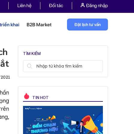
Liên hệ
Đối tác
Đăng nhập
riển khai
B2B Market
Đặt lịch tư vấn
ch
TÌM KIẾM
mắt
/2021
phần
TIN HOT
mạng
rên
àng,