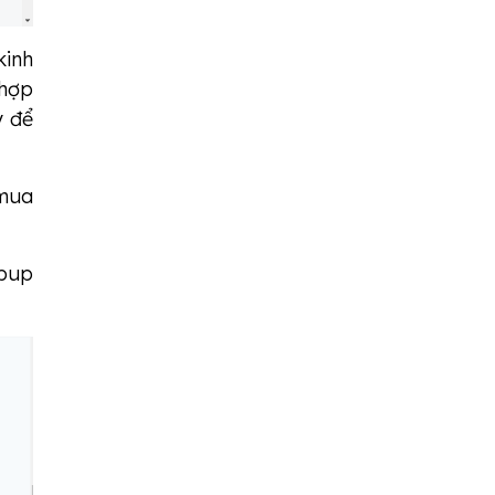
kinh
 hợp
y để
 mua
opup