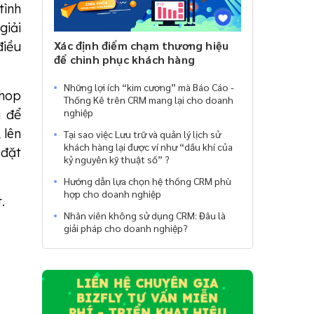
tình
giải
Xác định điểm chạm thương hiệu
điều
để chinh phục khách hàng
Những lợi ích “kim cương” mà Báo Cáo -
shop
Thống Kê trên CRM mang lại cho doanh
nghiệp
g để
 lên
Tại sao việc Lưu trữ và quản lý lịch sử
khách hàng lại được ví như “dầu khí của
 đặt
kỷ nguyên kỹ thuật số” ?
Hướng dẫn lựa chọn hệ thống CRM phù
hợp cho doanh nghiệp
.
Nhân viên không sử dụng CRM: Đâu là
giải pháp cho doanh nghiệp?
LIÊN HỆ CHUYÊN GIA
BIZFLY TƯ VẤN MIỄN
PHÍ - TRIỂN KHAI HIỆU