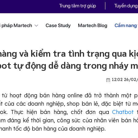
Trung tâm trợ giúp
Tuyển dụng
i pháp Martech
Case Study
Martech Blog
Cẩm nang t
àng và kiểm tra tình trạng qua kị
ot tự động dễ dàng trong nháy 
12:02 26/02
 từ hoạt động bán hàng online đã trở thành một 
t của các doanh nghiệp, shop bán lẻ, đặc biệt từ 
ook. Thực hiện bán hàng, chốt đơn qua
Chatbot
t
m đáng kể thời gian, công sức của nhân viên bán h
hanh tốc độ bán hàng của doanh nghiệp.