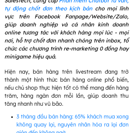
Salestech, cung cấp
Phần mềm Chatbot tư vấn,
tự động chốt đơn theo kịch bản
cho mọi lĩnh
vực trên Facebook Fanpage/Website/Zalo,
giúp doanh nghiệp và cá nhân kinh doanh
online tương tác với khách hàng mọi lúc - mọi
nơi, hỗ trợ chốt đơn nhanh chóng trên inbox, tổ
chức các chương trình re-marketing 0 đồng hay
minigame hiệu quả.
Hiện nay, bán hàng trên livestream đang trở
thành một hình thức bán hàng online phổ biến,
nếu chủ shop thực hiện tốt có thể mang đến hàng
trăm, hàng ngàn đơn mỗi lần, giúp doanh thu
tăng nhanh như vũ bão.
3 tháng đầu bán hàng: 65% khách mua xong
không quay lại, nguyên nhân hóa ra lại đơn
giản đến không ngờ