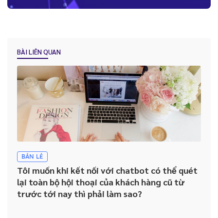
Những lợi ích “kim cương” mà Báo Cáo - Thống Kê trên CRM mang
lại cho doanh nghiệp
BÀI LIÊN QUAN
Tại sao việc Lưu trữ và quản lý lịch sử khách hàng lại được ví như
“dầu khí của kỷ nguyên kỹ thuật số” ?
Hướng dẫn lựa chọn hệ thống CRM phù hợp cho doanh nghiệp
Nhân viên không sử dụng CRM: Đâu là giải pháp cho doanh
nghiệp?
BÁN LẺ
Tôi muốn khi kết nối với chatbot có thể quét
lại toàn bộ hội thoại của khách hàng cũ từ
trước tới nay thì phải làm sao?