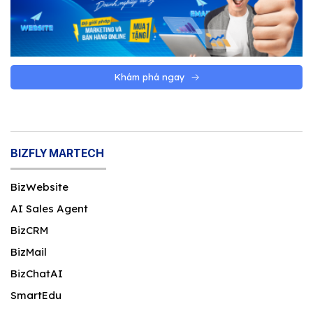
Khám phá ngay
BIZFLY MARTECH
BizWebsite
AI Sales Agent
BizCRM
BizMail
BizChatAI
SmartEdu