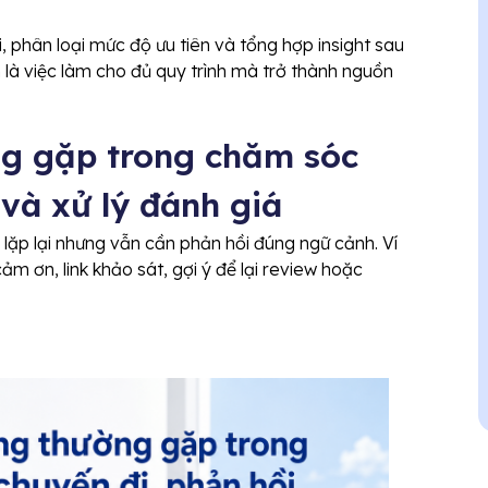
, phân loại mức độ ưu tiên và tổng hợp insight sau
là việc làm cho đủ quy trình mà trở thành nguồn
ng gặp trong chăm sóc
 và xử lý đánh giá
lặp lại nhưng vẫn cần phản hồi đúng ngữ cảnh. Ví
cảm ơn, link khảo sát, gợi ý để lại review hoặc