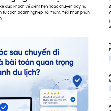
A
hi xe đưa khách về điểm hẹn hoặc chuyến bay hạ
h từ cách doanh nghiệp hỏi thăm, tiếp nhận phản
h.
H
A
n
c
T
b
F
q
A
k
A