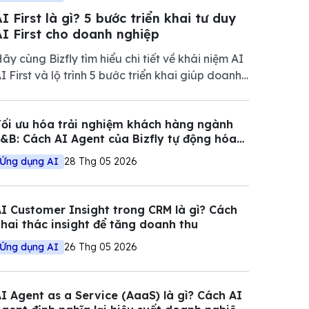
I First là gì? 5 bước triển khai tư duy
AI First cho doanh nghiệp
ãy cùng Bizfly tìm hiểu chi tiết về khái niệm AI
I First và lộ trình 5 bước triển khai giúp doanh
ghiệp tối ưu vận hành, giảm chi phí và nâng
ao năng lực cạnh tranh trong thị trường đầy
ối ưu hóa trải nghiệm khách hàng ngành
iến động.
&B: Cách AI Agent của Bizfly tự động hóa
uy trình đặt bàn và tư vấn
Ứng dụng AI
28 Thg 05 2026
I Customer Insight trong CRM là gì? Cách
hai thác insight để tăng doanh thu
Ứng dụng AI
26 Thg 05 2026
I Agent as a Service (AaaS) là gì? Cách AI