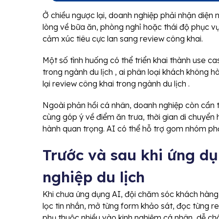
Ở chiều ngược lại, doanh nghiệp phải nhận diện 
lòng về bữa ăn, phòng nghỉ hoặc thái độ phục v
cảm xúc tiêu cực lan sang review công khai.
Một số tình huống có thể triển khai thành use ca
trong ngành du lịch , ai phân loại khách không hà
lại review công khai trong ngành du lịch .
Ngoài phản hồi cá nhân, doanh nghiệp còn cần t
cùng góp ý về điểm ăn trưa, thời gian di chuyển 
hành quan trọng. AI có thể hỗ trợ gom nhóm phả
Trước và sau khi ứng d
nghiệp du lịch
Khi chưa ứng dụng AI, đội chăm sóc khách hàng 
lọc tin nhắn, mở từng form khảo sát, đọc từng r
phụ thuộc nhiều vào kinh nghiệm cá nhân, dễ 