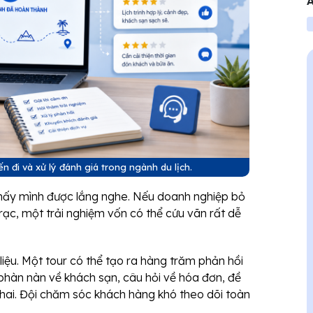
A
V
n đi và xử lý đánh giá trong ngành du lịch.
hấy mình được lắng nghe. Nếu doanh nghiệp bỏ
i rạc, một trải nghiệm vốn có thể cứu vãn rất dễ
iệu. Một tour có thể tạo ra hàng trăm phản hồi
, phàn nàn về khách sạn, câu hỏi về hóa đơn, đề
khai. Đội chăm sóc khách hàng khó theo dõi toàn