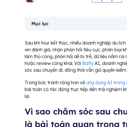
Mục lục
Sau khi tour kết thúc, nhiều doanh nghiệp du lịch v
xin đánh giá, nhận phản hồi tiêu cực, phân loại k
làm thủ công, phản hồi dễ bị trễ, dữ liệu nằm rả
hoặc review công khai. Với
Bizfly
AI, doanh nghi
sóc sau chuyến đi, đồng thời vẫn giữ quyền kiể
Trong bức tranh rộng hơn về
ứng dụng AI trong 
bài toán có tác động trực tiếp đến trải nghiệm k
lại.
Vì sao chăm sóc sau chu
là bài toán quan trọng 