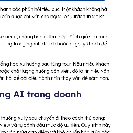
nhanh các phản hồi tiêu cực. Một khách không hài
ụ cần được chuyển cho người phụ trách trước khi
se riêng, chẳng hạn ai thu thập đánh giá sau tour
i lòng trong ngành du lịch hoặc ai gợi ý khách để
ổng hợp xu hướng sau từng tour. Nếu nhiều khách
hoặc chất lượng hướng dẫn viên, đó là tín hiệu vận
n hồi để đội điều hành nhìn thấy vấn đề sớm hơn.
ụng AI trong doanh
thường xử lý sau chuyến đi theo cách thủ công:
eview và tự đánh dấu mức độ ưu tiên. Quy trình này
chậm vào mùa cao điểm và khó chuẩn hóa giữa các