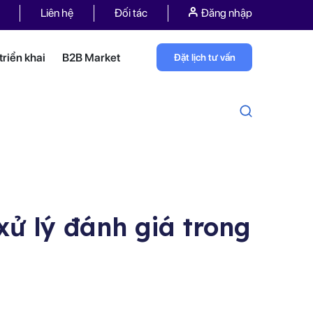
Liên hệ
Đối tác
Đăng nhập
riển khai
B2B Market
Đặt lịch tư vấn
xử lý đánh giá trong