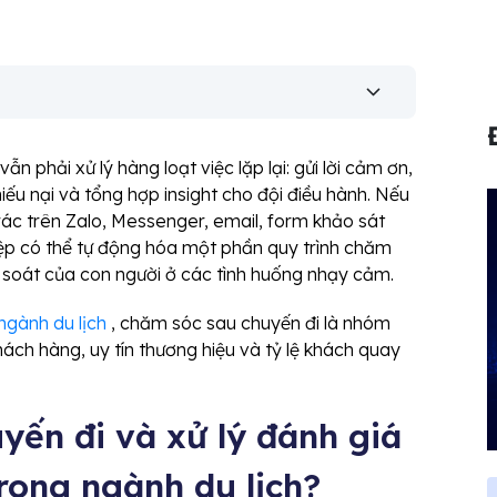
ẫn phải xử lý hàng loạt việc lặp lại: gửi lời cảm ơn,
hiếu nại và tổng hợp insight cho đội điều hành. Nếu
i rác trên Zalo, Messenger, email, form khảo sát
ệp có thể tự động hóa một phần quy trình chăm
m soát của con người ở các tình huống nhạy cảm.
ngành du lịch
, chăm sóc sau chuyến đi là nhóm
hách hàng, uy tín thương hiệu và tỷ lệ khách quay
yến đi và xử lý đánh giá
trong ngành du lịch?