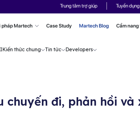
Trung tâm trợ giúp
Tuyển dụng
i pháp Martech
Case Study
Martech Blog
Cẩm nang t
I
Kiến thức chung
Tin tức
Developers
 chuyến đi, phản hồi và 