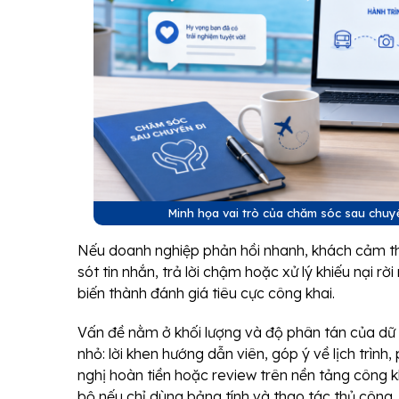
Minh họa vai trò của chăm sóc sau chuyế
Nếu doanh nghiệp phản hồi nhanh, khách cảm t
sót tin nhắn, trả lời chậm hoặc xử lý khiếu nại rờ
biến thành đánh giá tiêu cực công khai.
Vấn đề nằm ở khối lượng và độ phân tán của dữ l
nhỏ: lời khen hướng dẫn viên, góp ý về lịch trình
nghị hoàn tiền hoặc review trên nền tảng công 
bộ nếu chỉ dùng bảng tính và thao tác thủ công.