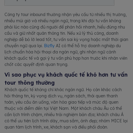
Công ty tour inbound thường nhận yêu cầu từ nhiều thị trường,
nhiều múi giờ và nhiều ngôn ngữ, trong khi đội tư vấn không
phải lúc nào cũng đủ người để phản hồi nhanh, hiểu đúng nhu
cầu và giữ nhất quán thông tin. Nếu xử lý thủ công, doanh
nghiệp dễ bỏ lỡ lead tốt, tư vấn sai kỳ vọng hoặc mất thời gian
chuyển ngữ qua lại.
Bizfly
AI có thể hỗ trợ doanh nghiệp du
lịch chuẩn hóa hội thoại đa ngôn ngữ, ghi nhận ngữ cảnh
khách quốc tế và gợi ý tư vấn phù hợp hơn trước khi nhân viên
chốt các quyết định quan trọng.
Vì sao phục vụ khách quốc tế khó hơn tư vấn
tour thông thường
Khách quốc tế không chỉ khác ngôn ngữ. Họ còn khác cách
hỏi thông tin, kỳ vọng dịch vụ, ngân sách, thói quen thanh
toán, yêu cầu ăn uống, văn hóa giao tiếp và mức độ quen
thuộc với điểm đến tại Việt Nam. Một khách châu Âu có thể
cần lịch trình chậm, nhiều trải nghiệm bản địa; khách châu Á
có thể ưu tiên lịch trình dày, mua sắm, ảnh đẹp; nhóm MICE lại
quan tâm lịch trình, xe, khách sạn và điều phối đoàn.