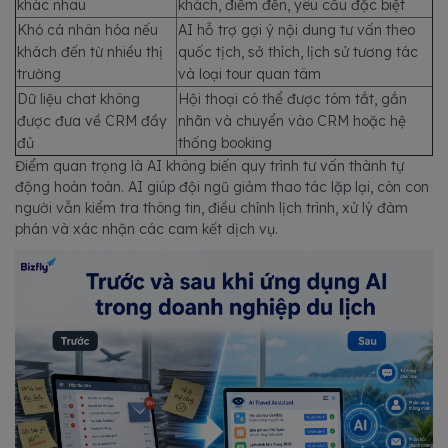
khác nhau
khách, điểm đến, yêu cầu đặc biệt
Khó cá nhân hóa nếu
AI hỗ trợ gợi ý nội dung tư vấn theo
khách đến từ nhiều thị
quốc tịch, sở thích, lịch sử tương tác
trường
và loại tour quan tâm
Dữ liệu chat không
Hội thoại có thể được tóm tắt, gắn
được đưa về CRM đầy
nhãn và chuyển vào CRM hoặc hệ
đủ
thống booking
Điểm quan trọng là AI không biến quy trình tư vấn thành tự
động hoàn toàn. AI giúp đội ngũ giảm thao tác lặp lại, còn con
người vẫn kiểm tra thông tin, điều chỉnh lịch trình, xử lý đàm
phán và xác nhận các cam kết dịch vụ.