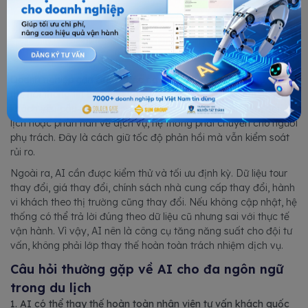
AI cần được đặt trong cơ chế kiểm duyệt, chuyển tiếp và phê
duyệt rõ ràng.
Doanh nghiệp cần đặt rõ các ngưỡng chuyển tiếp. Ví dụ, AI có
thể hỏi thông tin ban đầu và soạn nháp câu trả lời, nhưng khi
khách yêu cầu giảm giá, xác nhận tour riêng, hoàn tiền, đổi
lịch hoặc phàn nàn về dịch vụ, hệ thống phải chuyển cho người
phụ trách. Đây là cách giữ tốc độ phản hồi mà vẫn kiểm soát
rủi ro.
Ngoài ra, AI cần được kiểm thử và tối ưu định kỳ. Dữ liệu tour
thay đổi, giá thay đổi, chính sách nhà cung cấp thay đổi, hành
vi khách theo thị trường cũng thay đổi. Nếu không cập nhật, hệ
thống có thể trả lời đúng theo dữ liệu cũ nhưng sai với thực tế
vận hành. Vì vậy, AI nên là công cụ tăng năng suất cho đội tư
vấn, không phải lớp thay thế hoàn toàn trách nhiệm dịch vụ.
Câu hỏi thường gặp về AI cho đa ngôn ngữ
trong du lịch
1. AI có thể thay thế hoàn toàn nhân viên tư vấn khách quốc