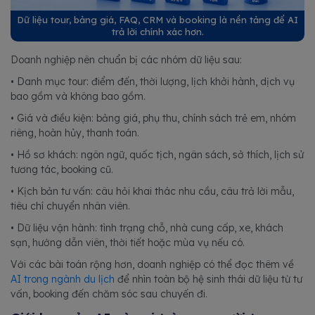
Dữ liệu tour, bảng giá, FAQ, CRM và booking là nền tảng để AI
trả lời chính xác hơn.
Doanh nghiệp nên chuẩn bị các nhóm dữ liệu sau:
• Danh mục tour: điểm đến, thời lượng, lịch khởi hành, dịch vụ
bao gồm và không bao gồm.
• Giá và điều kiện: bảng giá, phụ thu, chính sách trẻ em, nhóm
riêng, hoàn hủy, thanh toán.
• Hồ sơ khách: ngôn ngữ, quốc tịch, ngân sách, sở thích, lịch sử
tương tác, booking cũ.
• Kịch bản tư vấn: câu hỏi khai thác nhu cầu, câu trả lời mẫu,
tiêu chí chuyển nhân viên.
• Dữ liệu vận hành: tình trạng chỗ, nhà cung cấp, xe, khách
sạn, hướng dẫn viên, thời tiết hoặc mùa vụ nếu có.
Với các bài toán rộng hơn, doanh nghiệp có thể đọc thêm về
AI trong ngành du lịch
để nhìn toàn bộ hệ sinh thái dữ liệu từ tư
vấn, booking đến chăm sóc sau chuyến đi.