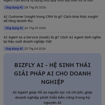
Agent của Bizfly tự động hóa quy trình đặt bàn và tư vấn
Ứng dụng AI
28 Thg 05 2026
AI Customer Insight trong CRM là gì? Cách khai thác insight
để tăng doanh thu
Ứng dụng AI
26 Thg 05 2026
AI Agent as a Service (AaaS) là gì? Cách AI Agent định nghĩa
lại hiệu suất doanh nghiệp Việt
Ứng dụng AI
23 Thg 04 2026
BIZFLY AI - HỆ SINH THÁI
GIẢI PHÁP AI CHO DOANH
NGHIỆP
AI Agent giúp tối ưu nguồn lực và chi phí, giúp
doanh nghiệp phát triển bền vững trong kỷ
nguyên AI