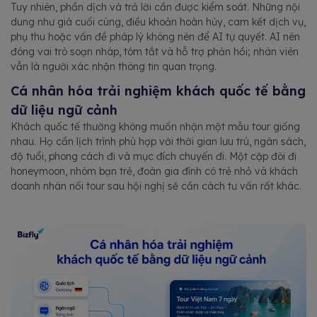
Tuy nhiên, phần dịch và trả lời cần được kiểm soát. Những nội
dung như giá cuối cùng, điều khoản hoàn hủy, cam kết dịch vụ,
phụ thu hoặc vấn đề pháp lý không nên để AI tự quyết. AI nên
đóng vai trò soạn nháp, tóm tắt và hỗ trợ phản hồi; nhân viên
vẫn là người xác nhận thông tin quan trọng.
Cá nhân hóa trải nghiệm khách quốc tế bằng
dữ liệu ngữ cảnh
Khách quốc tế thường không muốn nhận một mẫu tour giống
nhau. Họ cần lịch trình phù hợp với thời gian lưu trú, ngân sách,
độ tuổi, phong cách đi và mục đích chuyến đi. Một cặp đôi đi
honeymoon, nhóm bạn trẻ, đoàn gia đình có trẻ nhỏ và khách
doanh nhân nối tour sau hội nghị sẽ cần cách tư vấn rất khác.