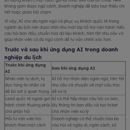
không gom được ngữ cảnh, doanh nghiệp dễ báo tour thiếu chi
tiết hoặc phản hồi chậm.
Vì vậy, AI cho đa ngôn ngữ và phục vụ khách quốc tế trong
ngành du lịch nên được nhìn như một lớp hỗ trợ vận hành: hiểu
câu hỏi ban đầu, chuẩn hóa dữ liệu khách, tóm tắt nhu cầu và
giúp nhân viên có đủ ngữ cảnh để tư vấn chính xác hơn.
Trước và sau khi ứng dụng AI trong doanh
nghiệp du lịch
Trước khi ứng dụng
Sau khi ứng dụng AI
AI
Nhân viên tự dịch, tự
AI hỗ trợ nhận diện ngôn ngữ, tóm tắt
đọc từng tin nhắn và
nhu cầu và chuyển về một cấu trúc
dễ bỏ sót ý quan trọng
dễ xử lý
Lead quốc tế ngoài giờ
AI có thể tiếp nhận câu hỏi cơ bản,
hành chính thường phải
lấy thông tin ban đầu và tạo ticket
chờ phản hồi
chờ nhân viên xử lý
Mỗi tư vấn viên hỏi
Doanh nghiệp có thể chuẩn hóa bộ
khách theo một cách
câu hỏi về ngày đi, ngân sách, số