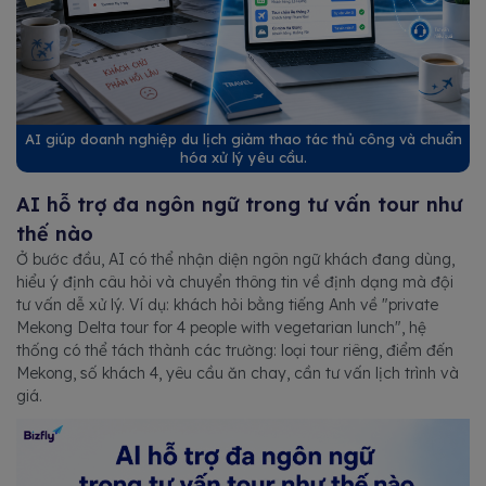
AI giúp doanh nghiệp du lịch giảm thao tác thủ công và chuẩn
hóa xử lý yêu cầu.
AI hỗ trợ đa ngôn ngữ trong tư vấn tour như
thế nào
Ở bước đầu, AI có thể nhận diện ngôn ngữ khách đang dùng,
hiểu ý định câu hỏi và chuyển thông tin về định dạng mà đội
tư vấn dễ xử lý. Ví dụ: khách hỏi bằng tiếng Anh về "private
Mekong Delta tour for 4 people with vegetarian lunch", hệ
thống có thể tách thành các trường: loại tour riêng, điểm đến
Mekong, số khách 4, yêu cầu ăn chay, cần tư vấn lịch trình và
giá.