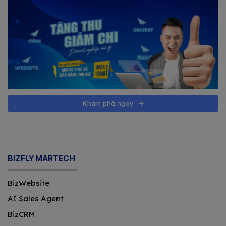
Khám phá ngay
BIZFLY MARTECH
BizWebsite
AI Sales Agent
BizCRM