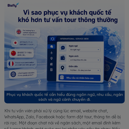
Phục vụ khách quốc tế cần hiểu đúng ngôn ngữ, nhu cầu, ngân
sách và ngữ cảnh chuyến đi.
Khi tư vấn viên phải xử lý cùng lúc email, website chat,
WhatsApp, Zalo, Facebook hoặc form đặt tour, thông tin dễ bị
rời rạc. Một đoạn chat nói về ngân sách, một email đính kèm
số lượng khách, một cuộc gọi lại nhắc yêu cầu ăn chay. Nếu