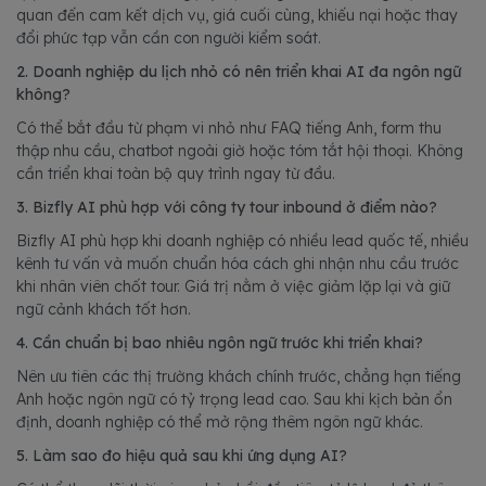
quan đến cam kết dịch vụ, giá cuối cùng, khiếu nại hoặc thay
đổi phức tạp vẫn cần con người kiểm soát.
2. Doanh nghiệp du lịch nhỏ có nên triển khai AI đa ngôn ngữ
không?
Có thể bắt đầu từ phạm vi nhỏ như FAQ tiếng Anh, form thu
thập nhu cầu, chatbot ngoài giờ hoặc tóm tắt hội thoại. Không
cần triển khai toàn bộ quy trình ngay từ đầu.
3. Bizfly AI phù hợp với công ty tour inbound ở điểm nào?
Bizfly AI phù hợp khi doanh nghiệp có nhiều lead quốc tế, nhiều
kênh tư vấn và muốn chuẩn hóa cách ghi nhận nhu cầu trước
khi nhân viên chốt tour. Giá trị nằm ở việc giảm lặp lại và giữ
ngữ cảnh khách tốt hơn.
4. Cần chuẩn bị bao nhiêu ngôn ngữ trước khi triển khai?
Nên ưu tiên các thị trường khách chính trước, chẳng hạn tiếng
Anh hoặc ngôn ngữ có tỷ trọng lead cao. Sau khi kịch bản ổn
định, doanh nghiệp có thể mở rộng thêm ngôn ngữ khác.
5. Làm sao đo hiệu quả sau khi ứng dụng AI?