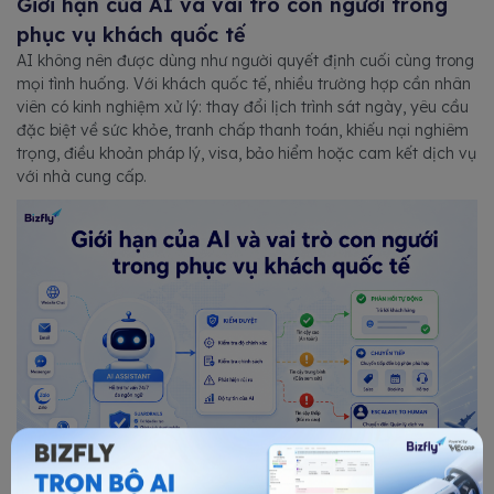
Giới hạn của AI và vai trò con người trong
phục vụ khách quốc tế
AI không nên được dùng như người quyết định cuối cùng trong
mọi tình huống. Với khách quốc tế, nhiều trường hợp cần nhân
viên có kinh nghiệm xử lý: thay đổi lịch trình sát ngày, yêu cầu
đặc biệt về sức khỏe, tranh chấp thanh toán, khiếu nại nghiêm
trọng, điều khoản pháp lý, visa, bảo hiểm hoặc cam kết dịch vụ
với nhà cung cấp.