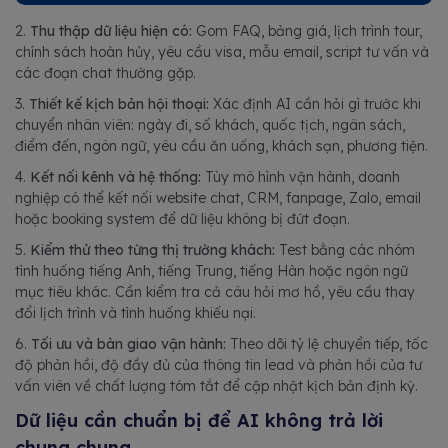
2.
Thu thập dữ liệu hiện có:
Gom FAQ, bảng giá, lịch trình tour,
chính sách hoàn hủy, yêu cầu visa, mẫu email, script tư vấn và
các đoạn chat thường gặp.
3.
Thiết kế kịch bản hội thoại:
Xác định AI cần hỏi gì trước khi
chuyển nhân viên: ngày đi, số khách, quốc tịch, ngân sách,
điểm đến, ngôn ngữ, yêu cầu ăn uống, khách sạn, phương tiện.
4.
Kết nối kênh và hệ thống:
Tùy mô hình vận hành, doanh
nghiệp có thể kết nối website chat, CRM, fanpage, Zalo, email
hoặc booking system để dữ liệu không bị đứt đoạn.
5.
Kiểm thử theo từng thị trường khách:
Test bằng các nhóm
tình huống tiếng Anh, tiếng Trung, tiếng Hàn hoặc ngôn ngữ
mục tiêu khác. Cần kiểm tra cả câu hỏi mơ hồ, yêu cầu thay
đổi lịch trình và tình huống khiếu nại.
6.
Tối ưu và bàn giao vận hành:
Theo dõi tỷ lệ chuyển tiếp, tốc
độ phản hồi, độ đầy đủ của thông tin lead và phản hồi của tư
vấn viên về chất lượng tóm tắt để cập nhật kịch bản định kỳ.
Dữ liệu cần chuẩn bị để AI không trả lời
chung chung