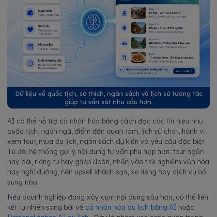
Dữ liệu về quốc tịch, sở thích, ngân sách và lịch sử tương tác
giúp tư vấn sát nhu cầu hơn.
AI có thể hỗ trợ cá nhân hóa bằng cách đọc các tín hiệu như
quốc tịch, ngôn ngữ, điểm đến quan tâm, lịch sử chat, hành vi
xem tour, mùa du lịch, ngân sách dự kiến và yêu cầu đặc biệt.
Từ đó, hệ thống gợi ý nội dung tư vấn phù hợp hơn: tour ngắn
hay dài, riêng tư hay ghép đoàn, nhấn vào trải nghiệm văn hóa
hay nghỉ dưỡng, nên upsell khách sạn, xe riêng hay dịch vụ bổ
sung nào.
Nếu doanh nghiệp đang xây cụm nội dung sâu hơn, có thể liên
kết tự nhiên sang bài về
cá nhân hóa du lịch bằng AI
hoặc