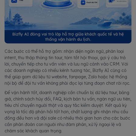
Bizfly AI đóng vai trò lớp hỗ trợ giữa khách quốc tế và hệ
thống vận hành du lịch.
Các bước có thể hỗ trợ gồm: nhận diện ngôn ngữ, phân loại
intent, thu thập thông tin tour, tóm tắt hội thoại, gợi ý câu trả
lời, chuyển tiếp cho tư vấn viên và lưu ngữ cảnh vào CRM. Với
các doanh nghiệp có nhiều kênh tương tác, Bizfly AI cũng có
thể giúp gom dữ liệu từ website, fanpage, Zalo hoặc hệ thống
nội bộ để đội tư vấn không phải đọc lại từng đoạn chat rời rạc.
Để vận hành tốt, doanh nghiệp cần chuẩn bị dữ liệu tour, bảng
giá, chính sách hủy đổi, FAQ, kịch bản tư vấn, ngôn ngữ ưu tiên,
tiêu chí chuyển người thật và quy tắc kiểm duyệt. Kết quả kỳ
vọng là tốc độ phản hồi tốt hơn, chất lượng ghi nhận nhu cầu
đồng đều hơn và đội sale có nhiều thời gian hơn cho các bước
cần phán đoán con người như đàm phán, xử lý ngoại lệ và
chăm sóc khách quan trọng.