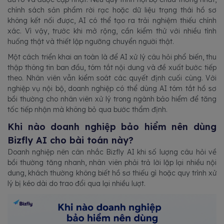
chính sách sản phẩm rời rạc hoặc dữ liệu trạng thái hồ sơ
không kết nối được, AI có thể tạo ra trải nghiệm thiếu chính
xác. Vì vậy, trước khi mở rộng, cần kiểm thử với nhiều tình
huống thật và thiết lập ngưỡng chuyển người thật.
Một cách triển khai an toàn là để AI xử lý câu hỏi phổ biến, thu
thập thông tin ban đầu, tóm tắt nội dung và đề xuất bước tiếp
theo. Nhân viên vẫn kiểm soát các quyết định cuối cùng. Với
nghiệp vụ nội bộ, doanh nghiệp có thể dùng AI tóm tắt hồ sơ
bồi thường cho nhân viên xử lý trong ngành bảo hiểm để tăng
tốc tiếp nhận mà không bỏ qua bước thẩm định.
Khi nào doanh nghiệp bảo hiểm nên dùng
Bizfly AI cho bài toán này?
Doanh nghiệp nên cân nhắc Bizfly AI khi số lượng câu hỏi về
bồi thường tăng nhanh, nhân viên phải trả lời lặp lại nhiều nội
dung, khách thường không biết hồ sơ thiếu gì hoặc quy trình xử
lý bị kéo dài do trao đổi qua lại nhiều lượt.