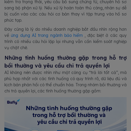
kiểm tra trạng thái, yêu cầu bổ sung chứng từ, chuyển hồ sơ
sang bộ phận xử lý. Nếu xử lý hoàn toàn thủ công, nhân sự dễ
bị cuốn vào các câu hỏi cơ bản thay vì tập trung vào hồ sơ
phức tạp.
Đây cũng là lý do nhiều doanh nghiệp bắt đầu nhìn rộng hơn
về
ứng dụng AI trong ngành bảo hiểm
, đặc biệt ở các quy
trình có nhiều câu hỏi lặp lại nhưng vẫn cần kiểm soát nghiệp
vụ chặt chẽ.
Những tình huống thường gặp trong hỗ trợ
bồi thường và yêu cầu chi trả quyền lợi
AI không nên được nhìn như một công cụ “trả lời tất cả”, mà
phù hợp nhất với các tình huống có quy trình rõ, dữ liệu đủ và
kịch bản phản hồi có thể chuẩn hóa. Trong nhóm bồi thường và
chi trả quyền lợi, các tình huống thường gặp gồm: