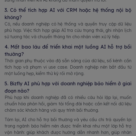
3. Có thể tích hợp AI với CRM hoặc hệ thống nội bộ
không?
Có, nếu doanh nghiệp có hệ thống và quyền truy cập dữ liệu
phù hợp. Việc tích hợp giúp AI tra cứu trạng thái, ghi nhận lịch
sử tương tác và chuyển thông tin cho nhân viên xử lý tiếp.
4. Mất bao lâu để triển khai một luồng AI hỗ trợ bồi
thường?
Thời gian phụ thuộc vào độ sẵn sàng của dữ liệu, số kênh cần
tích hợp và phạm vi use case. Doanh nghiệp nên bắt đầu từ
một luồng hẹp, kiểm thử kỹ rồi mở rộng.
5. Bizfly AI phù hợp với doanh nghiệp bảo hiểm ở giai
đoạn nào?
Phù hợp khi doanh nghiệp đã có nhiều câu hỏi lặp lại, muốn
chuẩn hóa phản hồi, giảm tải tổng đài hoặc cần kết nối dữ liệu
chăm sóc khách hàng với quy trình bồi thường.
Tóm lại, AI cho hỗ trợ bồi thường và yêu cầu chi trả quyền lợi
trong ngành bảo hiểm nên được triển khai như một lớp hỗ trợ
vận hành: giúp khách được hướng dẫn nhanh hơn, giúp nhân