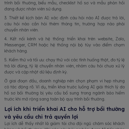
trình bồi thường, biểu mẫu, checklist hồ sơ và mẫu phản hồi
đang được nhân viên sử dụng.
3. Thiết kế kịch bản AI: xác định câu hỏi nào AI được trả lời,
câu hỏi nào cần hỏi thêm thông tin, trường hợp nào phải
chuyển nhân viên.
4. Kết nối kênh và hệ thống: triển khai trên website, Zalo,
Messenger, CRM hoặc hệ thống nội bộ tùy vào điểm chạm
khách hàng.
5. Kiểm thử và tối ưu: chạy thử với các tình huống thật, đo tỷ lệ
trả lời đúng, tỷ lệ chuyển nhân viên, nhóm câu hỏi chưa xử lý
được và cập nhật dữ liệu định kỳ.
Ở giai đoạn đầu, doanh nghiệp nên chọn phạm vi hẹp nhưng
có tác động rõ. Ví dụ, triển khai trước luồng AI giải thích lý do
hồ sơ bồi thường bị yêu cầu bổ sung trong ngành bảo hiểm
trước khi mở rộng sang toàn bộ quy trình bồi thường.
Lợi ích khi triển khai AI cho hỗ trợ bồi thường
và yêu cầu chi trả quyền lợi
Lợi ích dễ thấy nhất là giảm tải cho đội ngũ chăm sóc khách