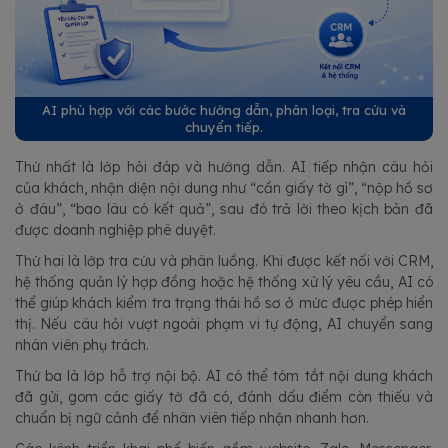
AI phù hợp với các bước hướng dẫn, phân loại, tra cứu và
chuyển tiếp.
Thứ nhất là lớp hỏi đáp và hướng dẫn. AI tiếp nhận câu hỏi
của khách, nhận diện nội dung như “cần giấy tờ gì”, “nộp hồ sơ
ở đâu”, “bao lâu có kết quả”, sau đó trả lời theo kịch bản đã
được doanh nghiệp phê duyệt.
Thứ hai là lớp tra cứu và phân luồng. Khi được kết nối với CRM,
hệ thống quản lý hợp đồng hoặc hệ thống xử lý yêu cầu, AI có
thể giúp khách kiểm tra trạng thái hồ sơ ở mức được phép hiển
thị. Nếu câu hỏi vượt ngoài phạm vi tự động, AI chuyển sang
nhân viên phụ trách.
Thứ ba là lớp hỗ trợ nội bộ. AI có thể tóm tắt nội dung khách
đã gửi, gom các giấy tờ đã có, đánh dấu điểm còn thiếu và
chuẩn bị ngữ cảnh để nhân viên tiếp nhận nhanh hơn.