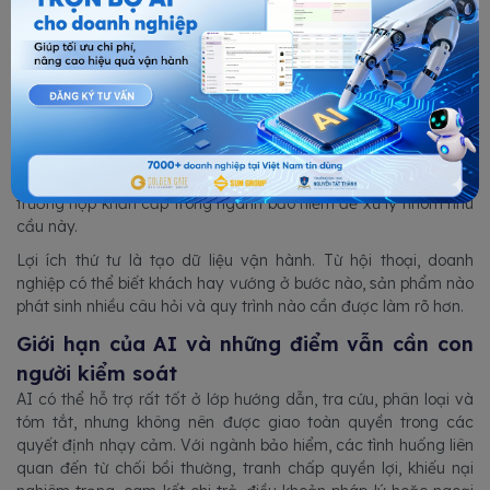
cùng một nguồn dữ liệu, hạn chế tình trạng mỗi nhân viên diễn
giải khác nhau.
Lợi ích thứ ba là cải thiện trải nghiệm khách hàng. Khách có
thể nhận hướng dẫn ban đầu ngoài giờ hành chính, biết mình
đang thiếu gì và cần làm bước nào tiếp theo. Điều này đặc biệt
có ý nghĩa trong các tình huống khẩn cấp, nơi khách cần được
định hướng nhanh trước khi gặp nhân sự phụ trách. Doanh
nghiệp có thể phát triển riêng luồng AI hướng dẫn khách trong
trường hợp khẩn cấp trong ngành bảo hiểm để xử lý nhóm nhu
cầu này.
Lợi ích thứ tư là tạo dữ liệu vận hành. Từ hội thoại, doanh
nghiệp có thể biết khách hay vướng ở bước nào, sản phẩm nào
phát sinh nhiều câu hỏi và quy trình nào cần được làm rõ hơn.
Giới hạn của AI và những điểm vẫn cần con
người kiểm soát
AI có thể hỗ trợ rất tốt ở lớp hướng dẫn, tra cứu, phân loại và
tóm tắt, nhưng không nên được giao toàn quyền trong các
quyết định nhạy cảm. Với ngành bảo hiểm, các tình huống liên
quan đến từ chối bồi thường, tranh chấp quyền lợi, khiếu nại