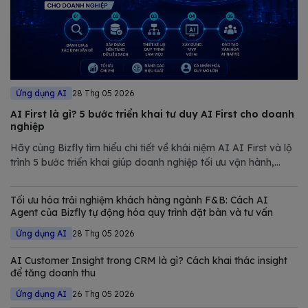
Ứng dụng AI
28 Thg 05 2026
AI First là gì? 5 bước triển khai tư duy AI First cho doanh
nghiệp
Hãy cùng Bizfly tìm hiểu chi tiết về khái niệm AI AI First và lộ
trình 5 bước triển khai giúp doanh nghiệp tối ưu vận hành,
giảm chi phí và nâng cao năng lực cạnh tranh trong thị trường
đầy biến động.
Tối ưu hóa trải nghiệm khách hàng ngành F&B: Cách AI
Agent của Bizfly tự động hóa quy trình đặt bàn và tư vấn
Ứng dụng AI
28 Thg 05 2026
AI Customer Insight trong CRM là gì? Cách khai thác insight
để tăng doanh thu
Ứng dụng AI
26 Thg 05 2026