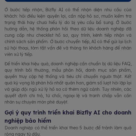
Ở bước tiếp nhận, Bizfly AI có thể nhận diện nhu cầu của
khách: hỏi điều kiện quyền lợi, cần nộp hồ sơ, muốn kiểm tra
trạng thái hay chưa hiểu lý do bị yêu cầu bổ sung. Ở bước
hướng dẫn, hệ thống phản hồi theo dữ liệu doanh nghiệp đã
cung cấp như checklist hồ sơ, quy trình, kênh tiếp nhận và
chính sách sản phẩm. Ở bước chuyển tiếp, AI có thể gửi lại lịch
sử hội thoại, tóm tắt vấn đề và thông tin khách hàng để nhân
viên xử lý tiếp.
Để triển khai hiệu quả, doanh nghiệp cần chuẩn bị dữ liệu FAQ,
quy trình bồi thường, mẫu phản hồi, danh mục sản phẩm,
quyền truy cập hệ thống và tiêu chí chuyển người thật. Kết
quả kỳ vọng là phản hồi nhất quán hơn, giảm số lượt hỏi lặp lại
và giúp đội ngũ xử lý hồ sơ có thêm ngữ cảnh. Tuy nhiên, các
quyết định chi trả, từ chối, ngoại lệ và tranh chấp vẫn cần
nhân sự chuyên môn phê duyệt.
Gợi ý quy trình triển khai Bizfly AI cho doanh
nghiệp bảo hiểm
Doanh nghiệp có thể triển khai theo 5 bước để tránh làm quá
rộng ngay từ đầu.