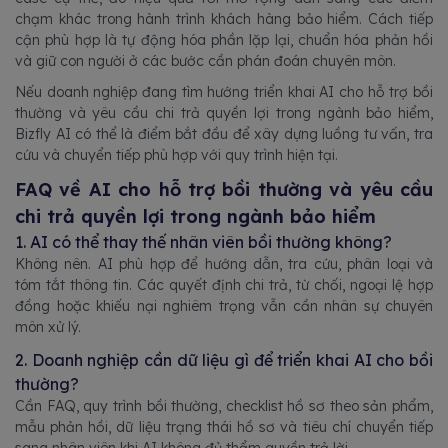
chạm khác trong hành trình khách hàng bảo hiểm. Cách tiếp
cận phù hợp là tự động hóa phần lặp lại, chuẩn hóa phản hồi
và giữ con người ở các bước cần phán đoán chuyên môn.
Nếu doanh nghiệp đang tìm hướng triển khai AI cho hỗ trợ bồi
thường và yêu cầu chi trả quyền lợi trong ngành bảo hiểm,
Bizfly AI có thể là điểm bắt đầu để xây dựng luồng tư vấn, tra
cứu và chuyển tiếp phù hợp với quy trình hiện tại.
FAQ về AI cho hỗ trợ bồi thường và yêu cầu
chi trả quyền lợi trong ngành bảo hiểm
1. AI có thể thay thế nhân viên bồi thường không?
Không nên. AI phù hợp để hướng dẫn, tra cứu, phân loại và
tóm tắt thông tin. Các quyết định chi trả, từ chối, ngoại lệ hợp
đồng hoặc khiếu nại nghiêm trọng vẫn cần nhân sự chuyên
môn xử lý.
2. Doanh nghiệp cần dữ liệu gì để triển khai AI cho bồi
thường?
Cần FAQ, quy trình bồi thường, checklist hồ sơ theo sản phẩm,
mẫu phản hồi, dữ liệu trạng thái hồ sơ và tiêu chí chuyển tiếp
sang nhân viên khi AI không đủ thẩm quyền trả lời.