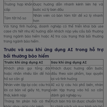
Trường hợp khẩn
Được hướng dẫn nhanh kênh liên hệ và
cấp
bước xử lý ban đầu
Nhân viên có bản tóm tắt để xử lý nhanh
Tóm tắt hồ sơ
hơn
Với từng tình huống, doanh nghiệp có thể triển khai bài use
case chi tiết như AI hướng dẫn khách nộp yêu cầu bồi thường
trong ngành bảo hiểm hoặc AI tra cứu trạng thái bồi thường
trong ngành bảo hiểm .
Trước và sau khi ứng dụng AI trong hỗ trợ
bồi thường bảo hiểm
Trước khi ứng dụng AI
Sau khi ứng dụng AI
Khách phải gọi tổng đài
Khách được hướng dẫn bước
hoặc nhắn nhiều lần để hỏi
đầu theo sản phẩm, loại quyền
hồ sơ cần gì
lợi và tình huống
Nhân viên lặp lại các câu trả
AI xử lý câu hỏi phổ biến, nhân
lời cơ bản về giấy tờ, trạng
viên tập trung vào hồ sơ cần
thái, kênh nộp
đánh giá nghiệp vụ
Thông tin phản hồi có thể
Kịch bản trả lời được chuẩn hóa
khác nhau giữa các kênh
từ chính sách và quy trình nội bộ