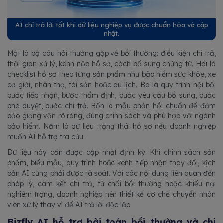
AI chỉ trả lời tốt khi dữ liệu nghiệp vụ được chuẩn hóa và cập
nhật.
Một là bộ câu hỏi thường gặp về bồi thường: điều kiện chi trả,
thời gian xử lý, kênh nộp hồ sơ, cách bổ sung chứng từ. Hai là
checklist hồ sơ theo từng sản phẩm như bảo hiểm sức khỏe, xe
cơ giới, nhân thọ, tài sản hoặc du lịch. Ba là quy trình nội bộ:
bước tiếp nhận, bước thẩm định, bước yêu cầu bổ sung, bước
phê duyệt, bước chi trả. Bốn là mẫu phản hồi chuẩn để đảm
bảo giọng văn rõ ràng, đúng chính sách và phù hợp với ngành
bảo hiểm. Năm là dữ liệu trạng thái hồ sơ nếu doanh nghiệp
muốn AI hỗ trợ tra cứu.
Dữ liệu này cần được cập nhật định kỳ. Khi chính sách sản
phẩm, biểu mẫu, quy trình hoặc kênh tiếp nhận thay đổi, kịch
bản AI cũng phải được rà soát. Với các nội dung liên quan đến
pháp lý, cam kết chi trả, từ chối bồi thường hoặc khiếu nại
nghiêm trọng, doanh nghiệp nên thiết kế cơ chế chuyển nhân
viên xử lý thay vì để AI trả lời độc lập.
Bizfly AI hỗ trợ bài toán bồi thường và chi