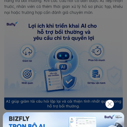
hàng và bồi thường. Khi các câu hỏi cơ bản được AI tiếp nhận
trước, nhân viên có thêm thời gian xử lý hồ sơ phức tạp, khiếu
nại hoặc trường hợp cần đánh giá chuyên môn.
AI giúp giảm tải câu hỏi lặp lại và cải thiện tính nhất quán trong
hỗ trợ bồi thường.
Lợi ích thứ hai là tăng tính nhất quán. Cùng một câu hỏi về hồ
sơ, thời hạn hoặc kênh nộp yêu cầu sẽ được trả lời dựa trên