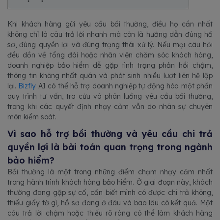
Khi khách hàng gửi yêu cầu bồi thường, điều họ cần nhất
không chỉ là câu trả lời nhanh mà còn là hướng dẫn đúng hồ
sơ, đúng quyền lợi và đúng trạng thái xử lý. Nếu mọi câu hỏi
đều dồn về tổng đài hoặc nhân viên chăm sóc khách hàng,
doanh nghiệp bảo hiểm dễ gặp tình trạng phản hồi chậm,
thông tin không nhất quán và phát sinh nhiều lượt liên hệ lặp
lại.
Bizfly
AI có thể hỗ trợ doanh nghiệp tự động hóa một phần
quy trình tư vấn, tra cứu và phân luồng yêu cầu bồi thường,
trong khi các quyết định nhạy cảm vẫn do nhân sự chuyên
môn kiểm soát.
Vì sao hỗ trợ bồi thường và yêu cầu chi trả
quyền lợi là bài toán quan trọng trong ngành
bảo hiểm?
Bồi thường là một trong những điểm chạm nhạy cảm nhất
trong hành trình khách hàng bảo hiểm. Ở giai đoạn này, khách
thường đang gặp sự cố, cần biết mình có được chi trả không,
thiếu giấy tờ gì, hồ sơ đang ở đâu và bao lâu có kết quả. Một
câu trả lời chậm hoặc thiếu rõ ràng có thể làm khách hàng