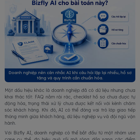
Doanh nghiệp nên cân nhắc AI khi câu hỏi lặp lại nhiều, hồ sơ
tăng và quy trình cần chuẩn hóa.
Một dấu hiệu khác là doanh nghiệp đã có dữ liệu nhưng chưa
khai thác tốt: FAQ nằm rải rác, checklist hồ sơ chưa được tự
động hóa, trạng thái xử lý chưa được kết nối với kênh chăm
sóc khách hàng. Khi đó, AI có thể đóng vai trò lớp giao tiếp
thông minh giữa khách hàng, dữ liệu nghiệp vụ và đội ngũ vận
hành.
Với Bizfly AI, doanh nghiệp có thể bắt đầu từ một nhóm use
case cụ thể, đo hiệu quả rồi mở rộng dần sang các điểm