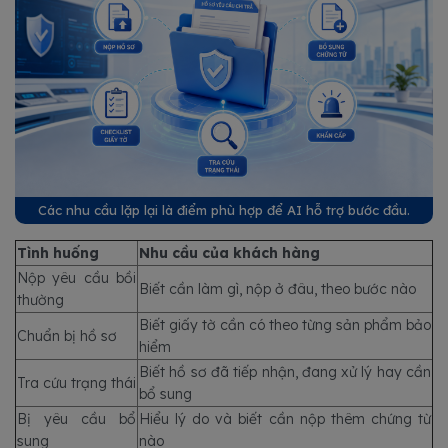
Các nhu cầu lặp lại là điểm phù hợp để AI hỗ trợ bước đầu.
Tình huống
Nhu cầu của khách hàng
Nộp yêu cầu bồi
Biết cần làm gì, nộp ở đâu, theo bước nào
thường
Biết giấy tờ cần có theo từng sản phẩm bảo
Chuẩn bị hồ sơ
hiểm
Biết hồ sơ đã tiếp nhận, đang xử lý hay cần
Tra cứu trạng thái
bổ sung
Bị yêu cầu bổ
Hiểu lý do và biết cần nộp thêm chứng từ
sung
nào