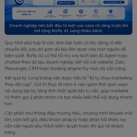
Doanh nghiệp nên bắt đầu từ một use case rõ ràng trước khi
mở rộng Bizfly AI sang nhiều kênh.
Quy trình phù hợp là xác định bài toán có tác động rõ đến
chuyển đổi, sau đó gom dữ liệu liên quan vào một nguồn dễ
kiểm soát. Bizfly AI có thể hỗ trợ xây kịch bản AI Agent hoặc
chatbot theo dữ liệu doanh nghiệp, kết nối với website, Zalo,
Messenger, CRM hoặc booking engine tùy mức độ sẵn sàng.
Kết quả kỳ vọng không nên được hiểu là "AI tự chạy marketing
thay đội ngũ". Giá trị thực tế nằm ở việc giảm thời gian soạn
nội dung lặp lại, tăng tính nhất quán khi tư vấn, giúp marketer
có thêm gợi ý phân nhóm và tạo nhiều biến thể nội dung nhanh
hơn.
Các phần như thông điệp thương hiệu, chương trình khuyến mãi
lớn, cam kết giá, điều khoản pháp lý hoặc phản hồi khiếu nại
vẫn cần người phụ trách kiểm duyệt trước khi gửi tới khách
hàng.