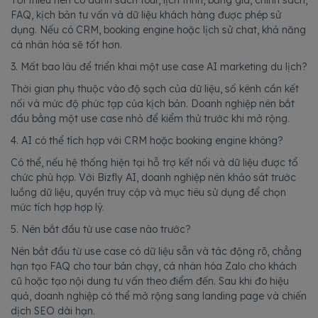
Tối thiểu nên có danh sách tour, lịch trình, bảng giá, chính sách,
FAQ, kịch bản tư vấn và dữ liệu khách hàng được phép sử
dụng. Nếu có CRM, booking engine hoặc lịch sử chat, khả năng
cá nhân hóa sẽ tốt hơn.
3. Mất bao lâu để triển khai một use case AI marketing du lịch?
Thời gian phụ thuộc vào độ sạch của dữ liệu, số kênh cần kết
nối và mức độ phức tạp của kịch bản. Doanh nghiệp nên bắt
đầu bằng một use case nhỏ để kiểm thử trước khi mở rộng.
4. AI có thể tích hợp với CRM hoặc booking engine không?
Có thể, nếu hệ thống hiện tại hỗ trợ kết nối và dữ liệu được tổ
chức phù hợp. Với Bizfly AI, doanh nghiệp nên khảo sát trước
luồng dữ liệu, quyền truy cập và mục tiêu sử dụng để chọn
mức tích hợp hợp lý.
5. Nên bắt đầu từ use case nào trước?
Nên bắt đầu từ use case có dữ liệu sẵn và tác động rõ, chẳng
hạn tạo FAQ cho tour bán chạy, cá nhân hóa Zalo cho khách
cũ hoặc tạo nội dung tư vấn theo điểm đến. Sau khi đo hiệu
quả, doanh nghiệp có thể mở rộng sang landing page và chiến
dịch SEO dài hạn.