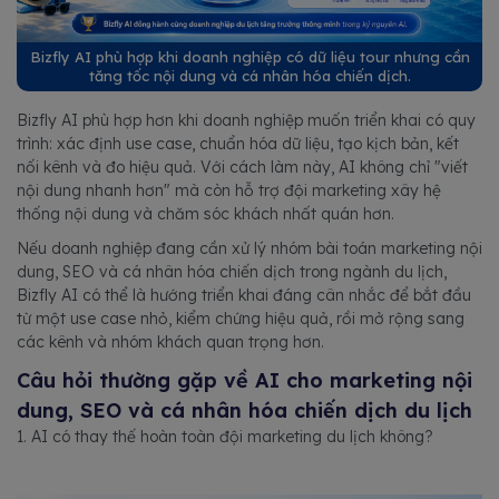
Bizfly AI phù hợp khi doanh nghiệp có dữ liệu tour nhưng cần
tăng tốc nội dung và cá nhân hóa chiến dịch.
Bizfly AI phù hợp hơn khi doanh nghiệp muốn triển khai có quy
trình: xác định use case, chuẩn hóa dữ liệu, tạo kịch bản, kết
nối kênh và đo hiệu quả. Với cách làm này, AI không chỉ "viết
nội dung nhanh hơn" mà còn hỗ trợ đội marketing xây hệ
thống nội dung và chăm sóc khách nhất quán hơn.
Nếu doanh nghiệp đang cần xử lý nhóm bài toán marketing nội
dung, SEO và cá nhân hóa chiến dịch trong ngành du lịch,
Bizfly AI có thể là hướng triển khai đáng cân nhắc để bắt đầu
từ một use case nhỏ, kiểm chứng hiệu quả, rồi mở rộng sang
các kênh và nhóm khách quan trọng hơn.
Câu hỏi thường gặp về AI cho marketing nội
dung, SEO và cá nhân hóa chiến dịch du lịch
1. AI có thay thế hoàn toàn đội marketing du lịch không?