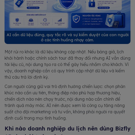
AI cần dữ liệu đúng, quy tắc rõ và sự kiểm duyệt của con người
ở các tình huống nhạy cảm.
Một rủi ro khác là dữ liệu không cập nhật. Nếu bảng giá, lịch
khởi hành hoặc chính sách tour đã thay đổi nhưng AI vẫn dùng
tài liệu cũ, nội dung tạo ra có thể gây hiểu nhầm cho khách. Vì
vậy, doanh nghiệp cần có quy trình cập nhật dữ liệu và kiểm
thử câu trả lời định kỳ.
Con người cũng giữ vai trò định hướng chiến lược: chọn phân
khúc nào cần ưu tiên, thông điệp nào phù hợp thương hiệu,
chiến dịch nào nên chạy trước, nội dung nào cần chỉnh để
tránh quá máy móc. AI nên được xem là công cụ tăng năng
suất cho đội marketing và tư vấn, không phải người ra quyết
định cuối trong mọi tình huống.
Khi nào doanh nghiệp du lịch nên dùng Bizfly