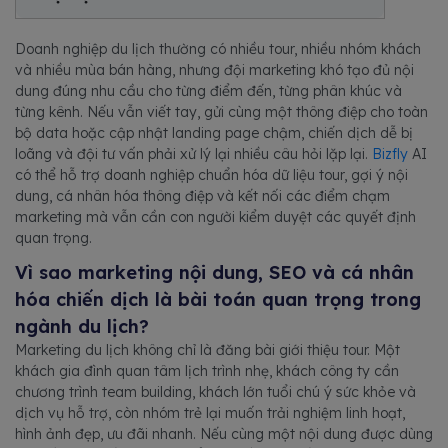
Doanh nghiệp du lịch thường có nhiều tour, nhiều nhóm khách
và nhiều mùa bán hàng, nhưng đội marketing khó tạo đủ nội
dung đúng nhu cầu cho từng điểm đến, từng phân khúc và
từng kênh. Nếu vẫn viết tay, gửi cùng một thông điệp cho toàn
bộ data hoặc cập nhật landing page chậm, chiến dịch dễ bị
loãng và đội tư vấn phải xử lý lại nhiều câu hỏi lặp lại.
Bizfly
AI
có thể hỗ trợ doanh nghiệp chuẩn hóa dữ liệu tour, gợi ý nội
dung, cá nhân hóa thông điệp và kết nối các điểm chạm
marketing mà vẫn cần con người kiểm duyệt các quyết định
quan trọng.
Vì sao marketing nội dung, SEO và cá nhân
hóa chiến dịch là bài toán quan trọng trong
ngành du lịch?
Marketing du lịch không chỉ là đăng bài giới thiệu tour. Một
khách gia đình quan tâm lịch trình nhẹ, khách công ty cần
chương trình team building, khách lớn tuổi chú ý sức khỏe và
dịch vụ hỗ trợ, còn nhóm trẻ lại muốn trải nghiệm linh hoạt,
hình ảnh đẹp, ưu đãi nhanh. Nếu cùng một nội dung được dùng