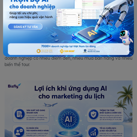
vận hành được cập nhật liên tục.
Lợi ích khi ứng dụng AI cho marketing du
lịch
Lợi ích đầu tiên là tốc độ sản xuất nội dung. Thay vì viết từng
bản giới thiệu tour từ đầu, đội marketing có thể dùng AI để tạo
bản nháp theo cấu trúc, sau đó tập trung chỉnh thông điệp,
kiểm tra thông tin và tối ưu SEO. Điều này đặc biệt hữu ích khi
doanh nghiệp có nhiều điểm đến, nhiều mùa bán hàng và nhiều
biến thể tour.