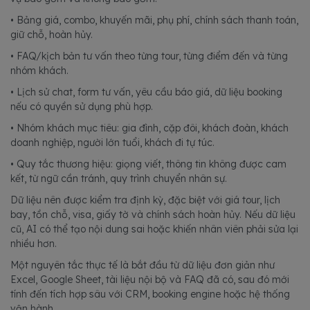
• Bảng giá, combo, khuyến mãi, phụ phí, chính sách thanh toán,
giữ chỗ, hoàn hủy.
• FAQ/kịch bản tư vấn theo từng tour, từng điểm đến và từng
nhóm khách.
• Lịch sử chat, form tư vấn, yêu cầu báo giá, dữ liệu booking
nếu có quyền sử dụng phù hợp.
• Nhóm khách mục tiêu: gia đình, cặp đôi, khách đoàn, khách
doanh nghiệp, người lớn tuổi, khách đi tự túc.
• Quy tắc thương hiệu: giọng viết, thông tin không được cam
kết, từ ngữ cần tránh, quy trình chuyển nhân sự.
Dữ liệu nên được kiểm tra định kỳ, đặc biệt với giá tour, lịch
bay, tồn chỗ, visa, giấy tờ và chính sách hoàn hủy. Nếu dữ liệu
cũ, AI có thể tạo nội dung sai hoặc khiến nhân viên phải sửa lại
nhiều hơn.
Một nguyên tắc thực tế là bắt đầu từ dữ liệu đơn giản như
Excel, Google Sheet, tài liệu nội bộ và FAQ đã có, sau đó mới
tính đến tích hợp sâu với CRM, booking engine hoặc hệ thống
vận hành.