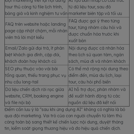
Đội marketing viết lại nội dung
AI tạo bản nháp có cấu trúc
tour thủ công từ file lịch trình,
từ dữ liệu tour, sau đó
bảng giá và kinh nghiệm tư vấn
marketer biên tập và tối ưu
FAQ được gợi ý theo từng
FAQ trên website hoặc landing
tour, từng nhóm câu hỏi và
page cập nhật chậm, mỗi nhân
được chuẩn hóa trước khi
viên trả lời một kiểu
xuất bản
Email/Zalo gửi đại trà, ít phân
Nội dung được cá nhân hóa
biệt khách gia đình, cặp đôi,
theo lịch sử quan tâm, ngân
khách đoàn hay khách cũ
sách, mùa đi và nhóm khách
SEO phụ thuộc vào vài bài
Có thể mở rộng nội dung theo
tổng quan, thiếu trang phục vụ
điểm đến, mùa du lịch, loại
nhu cầu long-tail
tour, câu hỏi phổ biến
Dữ liệu chiến dịch rời rạc giữa
AI hỗ trợ đọc, phân nhóm và
website, CRM, booking engine
đề xuất hành động từ các
và file nội bộ
nguồn dữ liệu đã kết nối
Điểm cần lưu ý là "sau khi ứng dụng AI" không có nghĩa là bỏ
qua đội marketing. Vai trò của con người chuyển từ làm thủ
công toàn bộ sang thiết kế chiến lược nội dung, duyệt thông
tin, kiểm soát giọng thương hiệu và đo hiệu quả chiến dịch.