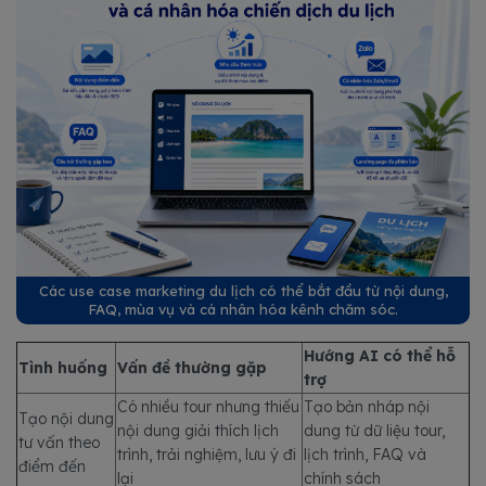
Các use case marketing du lịch có thể bắt đầu từ nội dung,
FAQ, mùa vụ và cá nhân hóa kênh chăm sóc.
Hướng AI có thể hỗ
Tình huống
Vấn đề thường gặp
trợ
Có nhiều tour nhưng thiếu
Tạo bản nháp nội
Tạo nội dung
nội dung giải thích lịch
dung từ dữ liệu tour,
tư vấn theo
trình, trải nghiệm, lưu ý đi
lịch trình, FAQ và
điểm đến
lại
chính sách