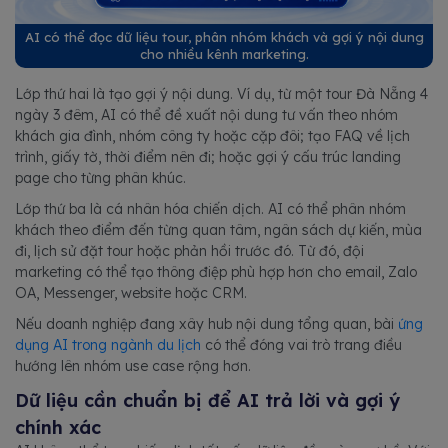
AI có thể đọc dữ liệu tour, phân nhóm khách và gợi ý nội dung
cho nhiều kênh marketing.
Lớp thứ hai là tạo gợi ý nội dung. Ví dụ, từ một tour Đà Nẵng 4
ngày 3 đêm, AI có thể đề xuất nội dung tư vấn theo nhóm
khách gia đình, nhóm công ty hoặc cặp đôi; tạo FAQ về lịch
trình, giấy tờ, thời điểm nên đi; hoặc gợi ý cấu trúc landing
page cho từng phân khúc.
Lớp thứ ba là cá nhân hóa chiến dịch. AI có thể phân nhóm
khách theo điểm đến từng quan tâm, ngân sách dự kiến, mùa
đi, lịch sử đặt tour hoặc phản hồi trước đó. Từ đó, đội
marketing có thể tạo thông điệp phù hợp hơn cho email, Zalo
OA, Messenger, website hoặc CRM.
Nếu doanh nghiệp đang xây hub nội dung tổng quan, bài
ứng
dụng AI trong ngành du lịch
có thể đóng vai trò trang điều
hướng lên nhóm use case rộng hơn.
Dữ liệu cần chuẩn bị để AI trả lời và gợi ý
chính xác