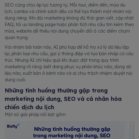
SEO cũng chịu áp lực tương tự. Mỗi tour, điểm đến, mùa du
lịch, combo và chính sách đều có thể tạo thành một nhóm nội
dung riêng. Khi đội marketing không đủ thời gian viết, cập nhật
FAQ, tối ưu landing page hoặc phân tích nhu cầu tìm kiếm theo
mùa, website dễ thiếu nội dung chuyển đổi ở các điểm chạm
quan trọng.
Với nhóm bài toán này, AI phù hợp để hỗ trợ xử lý dữ liệu lặp
lại, phân loại nhu cầu, gợi ý thông điệp và tạo bản nháp có cấu
trúc. Nhưng AI chỉ hiệu quả khi được đặt trong quy trình
marketing rõ ràng: biết đang phục vụ phân khúc nào, dùng dữ
liệu nào, xuất bản ở kênh nào và ai chịu trách nhiệm duyệt nội
dung cuối.
Những tình huống thường gặp trong
marketing nội dung, SEO và cá nhân hóa
chiến dịch du lịch
Một số giải pháp nổi bật gồm: