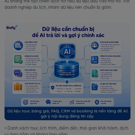
AI không thể tạo chiến dịch tốt nếu dữ liệu đầu vào mơ hồ. Với
doanh nghiệp du lịch, nhóm dữ liệu nên chuẩn bị gồm:
Dữ liệu tour, bảng giá, FAQ, CRM và booking là nền tảng để AI
gợi ý nội dung đáng tin cậy.
• Danh sách tour, lịch trình, điểm đến, thời gian khởi hành, dịch
vụ bao gồm và không bao gồm.