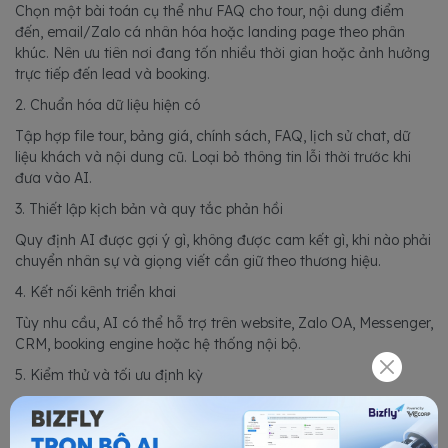
Chọn một bài toán cụ thể như FAQ cho tour, nội dung điểm
đến, email/Zalo cá nhân hóa hoặc landing page theo phân
khúc. Nên ưu tiên nơi đang tốn nhiều thời gian hoặc ảnh hưởng
trực tiếp đến lead và booking.
2. Chuẩn hóa dữ liệu hiện có
Tập hợp file tour, bảng giá, chính sách, FAQ, lịch sử chat, dữ
liệu khách và nội dung cũ. Loại bỏ thông tin lỗi thời trước khi
đưa vào AI.
3. Thiết lập kịch bản và quy tắc phản hồi
Quy định AI được gợi ý gì, không được cam kết gì, khi nào phải
chuyển nhân sự và giọng viết cần giữ theo thương hiệu.
4. Kết nối kênh triển khai
Tùy nhu cầu, AI có thể hỗ trợ trên website, Zalo OA, Messenger,
CRM, booking engine hoặc hệ thống nội bộ.
5. Kiểm thử và tối ưu định kỳ
Đội marketing cần kiểm tra bản nháp, đo tỷ lệ phản hồi, click,
lead, booking và các lỗi nội dung để tinh chỉnh dữ liệu. Đây là
giai đoạn quan trọng vì AI chỉ tốt hơn khi dữ liệu và quy tắc