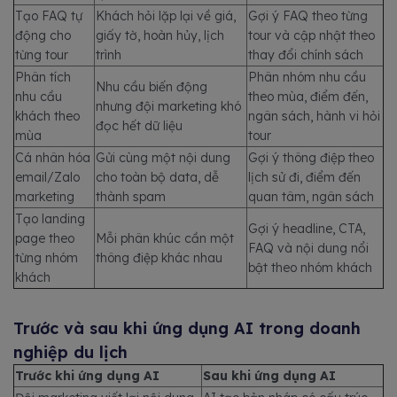
Tạo FAQ tự
Khách hỏi lặp lại về giá,
Gợi ý FAQ theo từng
động cho
giấy tờ, hoàn hủy, lịch
tour và cập nhật theo
từng tour
trình
thay đổi chính sách
Phân tích
Phân nhóm nhu cầu
Nhu cầu biến động
nhu cầu
theo mùa, điểm đến,
nhưng đội marketing khó
khách theo
ngân sách, hành vi hỏi
đọc hết dữ liệu
mùa
tour
Cá nhân hóa
Gửi cùng một nội dung
Gợi ý thông điệp theo
email/Zalo
cho toàn bộ data, dễ
lịch sử đi, điểm đến
marketing
thành spam
quan tâm, ngân sách
Tạo landing
Gợi ý headline, CTA,
page theo
Mỗi phân khúc cần một
FAQ và nội dung nổi
từng nhóm
thông điệp khác nhau
bật theo nhóm khách
khách
Trước và sau khi ứng dụng AI trong doanh
nghiệp du lịch
Trước khi ứng dụng AI
Sau khi ứng dụng AI