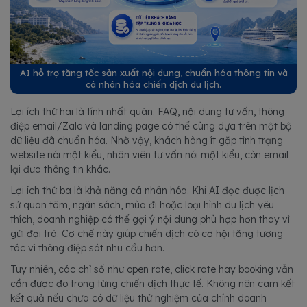
AI hỗ trợ tăng tốc sản xuất nội dung, chuẩn hóa thông tin và
cá nhân hóa chiến dịch du lịch.
Lợi ích thứ hai là tính nhất quán. FAQ, nội dung tư vấn, thông
điệp email/Zalo và landing page có thể cùng dựa trên một bộ
dữ liệu đã chuẩn hóa. Nhờ vậy, khách hàng ít gặp tình trạng
website nói một kiểu, nhân viên tư vấn nói một kiểu, còn email
lại đưa thông tin khác.
Lợi ích thứ ba là khả năng cá nhân hóa. Khi AI đọc được lịch
sử quan tâm, ngân sách, mùa đi hoặc loại hình du lịch yêu
thích, doanh nghiệp có thể gợi ý nội dung phù hợp hơn thay vì
gửi đại trà. Cơ chế này giúp chiến dịch có cơ hội tăng tương
tác vì thông điệp sát nhu cầu hơn.
Tuy nhiên, các chỉ số như open rate, click rate hay booking vẫn
cần được đo trong từng chiến dịch thực tế. Không nên cam kết
kết quả nếu chưa có dữ liệu thử nghiệm của chính doanh