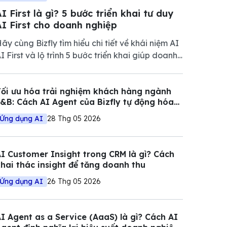
I First là gì? 5 bước triển khai tư duy
AI First cho doanh nghiệp
ãy cùng Bizfly tìm hiểu chi tiết về khái niệm AI
I First và lộ trình 5 bước triển khai giúp doanh
ghiệp tối ưu vận hành, giảm chi phí và nâng
ao năng lực cạnh tranh trong thị trường đầy
ối ưu hóa trải nghiệm khách hàng ngành
iến động.
&B: Cách AI Agent của Bizfly tự động hóa
uy trình đặt bàn và tư vấn
Ứng dụng AI
28 Thg 05 2026
I Customer Insight trong CRM là gì? Cách
hai thác insight để tăng doanh thu
Ứng dụng AI
26 Thg 05 2026
I Agent as a Service (AaaS) là gì? Cách AI