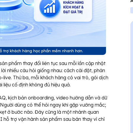
A
V
 hỗ trợ khách hàng học phần mềm nhanh hơn.
 sản phẩm thay đổi liên tục sau mỗi lần cập nhật
ả lời nhiều câu hỏi giống nhau: cách cài đặt, phân
go-live. Thứ ba, mỗi khách hàng có vai trò, gói dịch
liệu cố định không đủ hiệu quả.
FAQ, kịch bản onboarding, video hướng dẫn và dữ
. Người dùng có thể hỏi ngay khi gặp vướng mắc;
 kẹt ở bước nào. Đây cũng là một nhánh quan
AI hỗ trợ vận hành sản phẩm sau bán thay vì chỉ