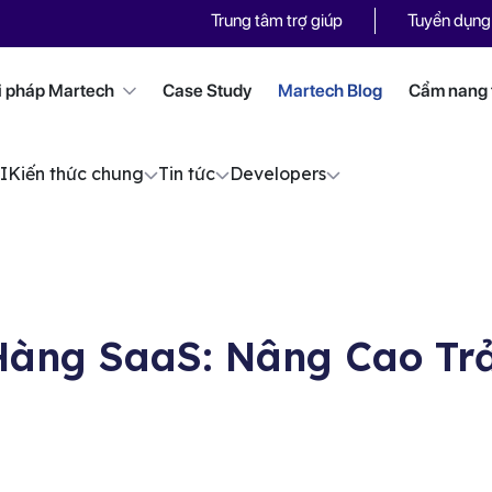
Trung tâm trợ giúp
Tuyển dụng
i pháp Martech
Case Study
Martech Blog
Cẩm nang t
I
Kiến thức chung
Tin tức
Developers
Hàng SaaS: Nâng Cao Tr