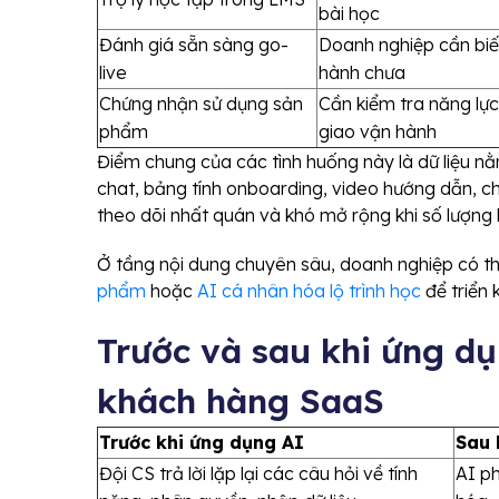
bài học
Đánh giá sẵn sàng go-
Doanh nghiệp cần biết
live
hành chưa
Chứng nhận sử dụng sản
Cần kiểm tra năng lự
phẩm
giao vận hành
Điểm chung của các tình huống này là dữ liệu nằm r
chat, bảng tính onboarding, video hướng dẫn, chec
theo dõi nhất quán và khó mở rộng khi số lượng
Ở tầng nội dung chuyên sâu, doanh nghiệp có t
phẩm
hoặc
AI cá nhân hóa lộ trình học
để triển 
Trước và sau khi ứng dụ
khách hàng SaaS
Trước khi ứng dụng AI
Sau 
Đội CS trả lời lặp lại các câu hỏi về tính
AI ph