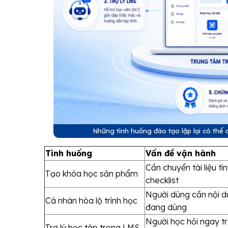
Những tình huống đào tạo lặp lại có thể
Tình huống
Vấn đề vận hành
Cần chuyển tài liệu tí
Tạo khóa học sản phẩm
checklist
Người dùng cần nội du
Cá nhân hóa lộ trình học
đang dùng
Người học hỏi ngay t
Trợ lý học tập trong LMS