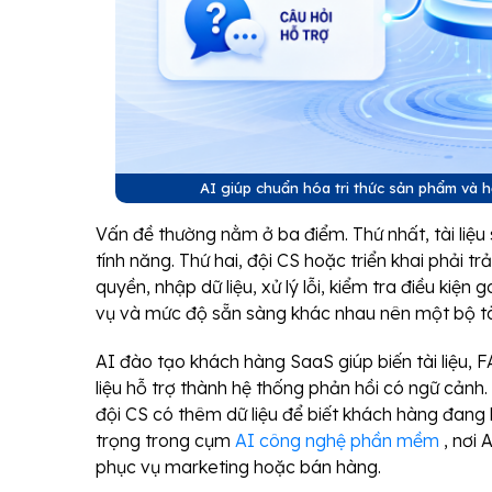
AI giúp chuẩn hóa tri thức sản phẩm và
Vấn đề thường nằm ở ba điểm. Thứ nhất, tài liệu
tính năng. Thứ hai, đội CS hoặc triển khai phải tr
quyền, nhập dữ liệu, xử lý lỗi, kiểm tra điều kiện 
vụ và mức độ sẵn sàng khác nhau nên một bộ tài 
AI đào tạo khách hàng SaaS giúp biến tài liệu, 
liệu hỗ trợ thành hệ thống phản hồi có ngữ cảnh
đội CS có thêm dữ liệu để biết khách hàng đang
trọng trong cụm
AI công nghệ phần mềm
, nơi 
phục vụ marketing hoặc bán hàng.