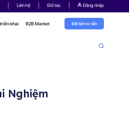
Liên hệ
Đối tác
Đăng nhập
riển khai
B2B Market
Đặt lịch tư vấn
ải Nghiệm