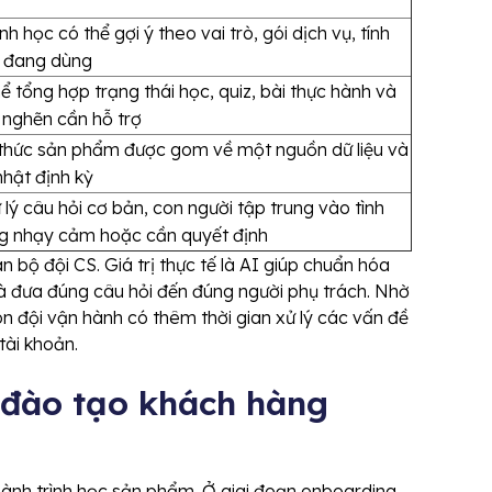
ình học có thể gợi ý theo vai trò, gói dịch vụ, tính
 đang dùng
ể tổng hợp trạng thái học, quiz, bài thực hành và
 nghẽn cần hỗ trợ
 thức sản phẩm được gom về một nguồn dữ liệu và
hật định kỳ
 lý câu hỏi cơ bản, con người tập trung vào tình
g nhạy cảm hoặc cần quyết định
 bộ đội CS. Giá trị thực tế là AI giúp chuẩn hóa
p và đưa đúng câu hỏi đến đúng người phụ trách. Nhờ
n đội vận hành có thêm thời gian xử lý các vấn đề
tài khoản.
n đào tạo khách hàng
ành trình học sản phẩm. Ở giai đoạn onboarding,