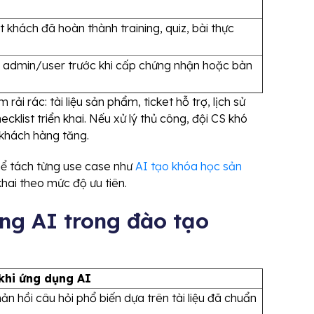
 khách đã hoàn thành training, quiz, bài thực
c admin/user trước khi cấp chứng nhận hoặc bàn
ải rác: tài liệu sản phẩm, ticket hỗ trợ, lịch sử
klist triển khai. Nếu xử lý thủ công, đội CS khó
 khách hàng tăng.
hể tách từng use case như
AI tạo khóa học sản
khai theo mức độ ưu tiên.
ng AI trong đào tạo
khi ứng dụng AI
ản hồi câu hỏi phổ biến dựa trên tài liệu đã chuẩn