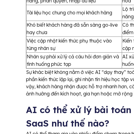
năng, phân quyền, nhập dữ liệu
hóa
Lộ tr
Tài liệu học chung cho mọi khách hàng
năng
Khó biết khách hàng đã sẵn sàng go-live
Có th
hay chưa
điểm
Việc cập nhật kiến thức phụ thuộc vào
Kiến
từng nhân sự
cập n
Nhân sự phải xử lý cả câu hỏi đơn giản và
AI xử
tình huống phức tạp
huốn
Sự khác biệt không nằm ở việc AI “dạy thay” toàn
phần kiến thức lặp lại, ghi nhận tín hiệu học tậ
vậy, khách hàng nhận được hỗ trợ nhanh hơn, cò
ảnh hưởng đến kích hoạt, gia hạn hoặc mở rộng 
AI có thể xử lý bài toá
SaaS như thế nào?
AI có thể tham gia vào nhiều điểm chạm trong h