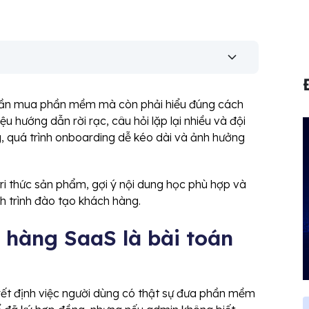
 cần mua phần mềm mà còn phải hiểu đúng cách
ệu hướng dẫn rời rạc, câu hỏi lặp lại nhiều và đội
, quá trình onboarding dễ kéo dài và ảnh hưởng
ri thức sản phẩm, gợi ý nội dung học phù hợp và
h trình đào tạo khách hàng.
 hàng SaaS là bài toán
ết định việc người dùng có thật sự đưa phần mềm