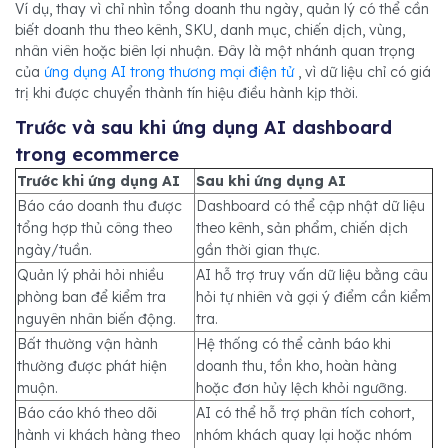
Ví dụ, thay vì chỉ nhìn tổng doanh thu ngày, quản lý có thể cần
biết doanh thu theo kênh, SKU, danh mục, chiến dịch, vùng,
nhân viên hoặc biên lợi nhuận. Đây là một nhánh quan trọng
của
ứng dụng AI trong thương mại điện tử
, vì dữ liệu chỉ có giá
trị khi được chuyển thành tín hiệu điều hành kịp thời.
Trước và sau khi ứng dụng AI dashboard
trong ecommerce
Trước khi ứng dụng AI
Sau khi ứng dụng AI
Báo cáo doanh thu được
Dashboard có thể cập nhật dữ liệu
tổng hợp thủ công theo
theo kênh, sản phẩm, chiến dịch
ngày/tuần.
gần thời gian thực.
Quản lý phải hỏi nhiều
AI hỗ trợ truy vấn dữ liệu bằng câu
phòng ban để kiểm tra
hỏi tự nhiên và gợi ý điểm cần kiểm
nguyên nhân biến động.
tra.
Bất thường vận hành
Hệ thống có thể cảnh báo khi
thường được phát hiện
doanh thu, tồn kho, hoàn hàng
muộn.
hoặc đơn hủy lệch khỏi ngưỡng.
Báo cáo khó theo dõi
AI có thể hỗ trợ phân tích cohort,
hành vi khách hàng theo
nhóm khách quay lại hoặc nhóm