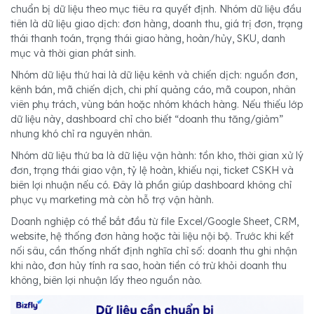
chuẩn bị dữ liệu theo mục tiêu ra quyết định. Nhóm dữ liệu đầu
tiên là dữ liệu giao dịch: đơn hàng, doanh thu, giá trị đơn, trạng
thái thanh toán, trạng thái giao hàng, hoàn/hủy, SKU, danh
mục và thời gian phát sinh.
Nhóm dữ liệu thứ hai là dữ liệu kênh và chiến dịch: nguồn đơn,
kênh bán, mã chiến dịch, chi phí quảng cáo, mã coupon, nhân
viên phụ trách, vùng bán hoặc nhóm khách hàng. Nếu thiếu lớp
dữ liệu này, dashboard chỉ cho biết “doanh thu tăng/giảm”
nhưng khó chỉ ra nguyên nhân.
Nhóm dữ liệu thứ ba là dữ liệu vận hành: tồn kho, thời gian xử lý
đơn, trạng thái giao vận, tỷ lệ hoàn, khiếu nại, ticket CSKH và
biên lợi nhuận nếu có. Đây là phần giúp dashboard không chỉ
phục vụ marketing mà còn hỗ trợ vận hành.
Doanh nghiệp có thể bắt đầu từ file Excel/Google Sheet, CRM,
website, hệ thống đơn hàng hoặc tài liệu nội bộ. Trước khi kết
nối sâu, cần thống nhất định nghĩa chỉ số: doanh thu ghi nhận
khi nào, đơn hủy tính ra sao, hoàn tiền có trừ khỏi doanh thu
không, biên lợi nhuận lấy theo nguồn nào.