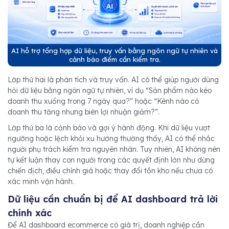
AI hỗ trợ tổng hợp dữ liệu, truy vấn bằng ngôn ngữ tự nhiên và
cảnh báo điểm cần kiểm tra.
Lớp thứ hai là phân tích và truy vấn. AI có thể giúp người dùng
hỏi dữ liệu bằng ngôn ngữ tự nhiên, ví dụ “Sản phẩm nào kéo
doanh thu xuống trong 7 ngày qua?” hoặc “Kênh nào có
doanh thu tăng nhưng biên lợi nhuận giảm?”.
Lớp thứ ba là cảnh báo và gợi ý hành động. Khi dữ liệu vượt
ngưỡng hoặc lệch khỏi xu hướng thường thấy, AI có thể nhắc
người phụ trách kiểm tra nguyên nhân. Tuy nhiên, AI không nên
tự kết luận thay con người trong các quyết định lớn như dừng
chiến dịch, điều chỉnh giá hoặc thay đổi tồn kho nếu chưa có
xác minh vận hành.
Dữ liệu cần chuẩn bị để AI dashboard trả lời
chính xác
Để AI dashboard ecommerce có giá trị, doanh nghiệp cần