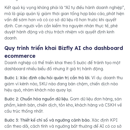
Kết quả kỳ vọng không phải là “AI tự điều hành doanh nghiệp”,
mà là giúp quản lý giảm thời gian tổng hợp báo cáo, phát hiện
vấn đề sớm hơn và có cơ sở dữ liệu rõ hơn trước khi quyết
định. Con người vẫn cần kiểm tra nguyên nhân thực tế, phê
duyệt hành động và chịu trách nhiệm với quyết định kinh
doanh.
Quy trình triển khai Bizfly AI cho dashboard
ecommerce
Doanh nghiệp có thể triển khai theo 5 bước để tránh tạo một
dashboard nhiều biểu đồ nhưng ít giá trị hành động.
Bước 1: Xác định câu hỏi quản trị cần trả lời.
Ví dụ: doanh thu
giảm vì kênh nào, SKU nào đang bán chậm, chiến dịch nào
hiệu quả, nhóm khách nào quay lại.
Bước 2: Chuẩn hóa nguồn dữ liệu.
Gom dữ liệu đơn hàng, sản
phẩm, kênh bán, chiến dịch, tồn kho, khách hàng và CSKH về
cấu trúc thống nhất.
Bước 3: Thiết kế chỉ số và ngưỡng cảnh báo.
Xác định KPI
cần theo dõi, cách tính và ngưỡng bất thường để AI có cơ sở