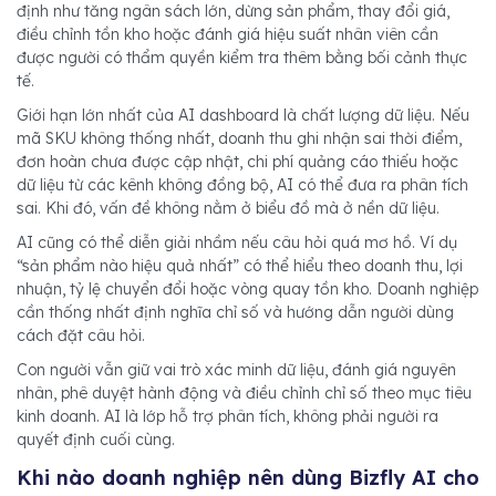
định như tăng ngân sách lớn, dừng sản phẩm, thay đổi giá,
điều chỉnh tồn kho hoặc đánh giá hiệu suất nhân viên cần
được người có thẩm quyền kiểm tra thêm bằng bối cảnh thực
tế.
Giới hạn lớn nhất của AI dashboard là chất lượng dữ liệu. Nếu
mã SKU không thống nhất, doanh thu ghi nhận sai thời điểm,
đơn hoàn chưa được cập nhật, chi phí quảng cáo thiếu hoặc
dữ liệu từ các kênh không đồng bộ, AI có thể đưa ra phân tích
sai. Khi đó, vấn đề không nằm ở biểu đồ mà ở nền dữ liệu.
AI cũng có thể diễn giải nhầm nếu câu hỏi quá mơ hồ. Ví dụ
“sản phẩm nào hiệu quả nhất” có thể hiểu theo doanh thu, lợi
nhuận, tỷ lệ chuyển đổi hoặc vòng quay tồn kho. Doanh nghiệp
cần thống nhất định nghĩa chỉ số và hướng dẫn người dùng
cách đặt câu hỏi.
Con người vẫn giữ vai trò xác minh dữ liệu, đánh giá nguyên
nhân, phê duyệt hành động và điều chỉnh chỉ số theo mục tiêu
kinh doanh. AI là lớp hỗ trợ phân tích, không phải người ra
quyết định cuối cùng.
Khi nào doanh nghiệp nên dùng Bizfly AI cho