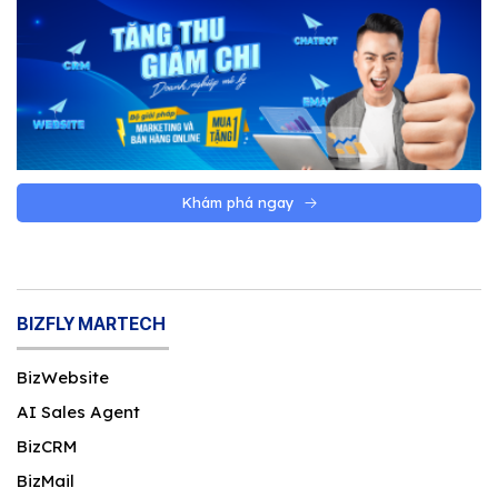
Khám phá ngay
BIZFLY MARTECH
BizWebsite
AI Sales Agent
BizCRM
BizMail