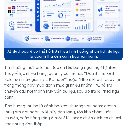
AI dashboard có thể hỗ trợ nhiều tình huống phân tích dữ liệu
từ doanh thu đến cảnh báo vận hành.
Tình huống thứ hai là hỏi đáp dữ liệu bằng ngôn ngữ tự nhiên.
Thay vì lọc nhiều bảng, quản lý có thể hỏi: “Doanh thu kênh
Zalo tuần này giảm vì SKU nào?” hoặc “Nhóm khách quay lại
trong tháng này mua danh mục gì nhiều nhất?”. AI hỗ trợ
chuyển câu hỏi thành truy vấn dữ liệu, sau đó trả lời theo ngữ
cảnh.
Tình huống thứ ba là cảnh báo bất thường vận hành: doanh
thu giảm đột ngột, tỷ lệ hủy đơn tăng, tồn kho chậm luân
chuyển, hoàn hàng tăng ở một SKU hoặc chiến dịch có chi phí
cao nhưng đơn thấp.