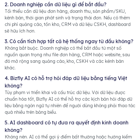
2. Doanh nghiệp cần dữ liệu gì để bắt đầu?
Tối thiểu cần dữ liệu đơn hàng, doanh thu, sản phẩm/SKU,
kênh bán, thời gian phát sinh và trạng thái đơn. Nếu có thêm
chi phí quảng cáo, tồn kho, CRM và dữ liệu CSKH, dashboard
sẽ hữu ích hơn.
3. Có cần tích hợp tất cả hệ thống ngay từ đầu không?
Không bắt buộc. Doanh nghiệp có thể bắt đầu từ một số
nguồn quan trọng như file đơn hàng, CRM hoặc website, sau
đó mở rộng sang quảng cáo, kho, CSKH và các kênh bán
khác.
4. Bizfly AI có hỗ trợ hỏi đáp dữ liệu bằng tiếng Việt
không?
Tùy phạm vi triển khai và cấu trúc dữ liệu. Với dữ liệu được
chuẩn hóa tốt, Bizfly AI có thể hỗ trợ các kịch bản hỏi đáp dữ
liệu bằng ngôn ngữ tự nhiên để người dùng không phải thao tác
quá nhiều trên bảng biểu.
5. AI dashboard có tự đưa ra quyết định kinh doanh
không?
Không nên. AI có thể gợi ý điểm bất thường hoặc hướng kiểm