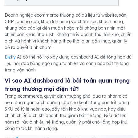
Doanh nghiệp ecommerce thường có dữ liệu từ website, sàn,
CRM, quảng cáo, kho, đơn hàng và chăm sóc khách hàng,
nhưng báo cáo lại đến muộn hoặc mỗi phòng ban nhìn một
phiên bản khác nhau. Khi không thấy doanh thu, tồn kho, chiến
dịch và hành vi khách hàng theo thời gian gần thực, quản lý
dễ ra quyết định chậm.
Bizfly
AI có thể hỗ trợ xây dựng dashboard AI để tổng hợp dữ
liệu, hỏi đáp bằng ngôn ngữ tự nhiên và cảnh báo bất thường
trong vận hành.
Vì sao AI dashboard là bài toán quan trọng
trong thương mại điện tử?
Trong ecommerce, quyết định thường phải đưa ra nhanh: có
nên tăng ngân sách quảng cáo cho kênh đang bán tốt, dừng
SKU có tỷ lệ hoàn cao, đẩy tồn kho ở khu vực nào, hay điều
chỉnh chiến dịch khi doanh thu giảm bất thường. Nếu dữ liệu
nằm rải rác ở nhiều hệ thống, quản lý phải chờ tổng hợp thủ
công trước khi hành động.