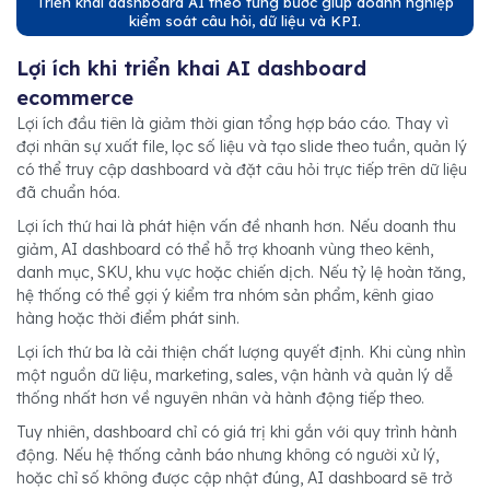
Triển khai dashboard AI theo từng bước giúp doanh nghiệp
kiểm soát câu hỏi, dữ liệu và KPI.
Lợi ích khi triển khai AI dashboard
ecommerce
Lợi ích đầu tiên là giảm thời gian tổng hợp báo cáo. Thay vì
đợi nhân sự xuất file, lọc số liệu và tạo slide theo tuần, quản lý
có thể truy cập dashboard và đặt câu hỏi trực tiếp trên dữ liệu
đã chuẩn hóa.
Lợi ích thứ hai là phát hiện vấn đề nhanh hơn. Nếu doanh thu
giảm, AI dashboard có thể hỗ trợ khoanh vùng theo kênh,
danh mục, SKU, khu vực hoặc chiến dịch. Nếu tỷ lệ hoàn tăng,
hệ thống có thể gợi ý kiểm tra nhóm sản phẩm, kênh giao
hàng hoặc thời điểm phát sinh.
Lợi ích thứ ba là cải thiện chất lượng quyết định. Khi cùng nhìn
một nguồn dữ liệu, marketing, sales, vận hành và quản lý dễ
thống nhất hơn về nguyên nhân và hành động tiếp theo.
Tuy nhiên, dashboard chỉ có giá trị khi gắn với quy trình hành
động. Nếu hệ thống cảnh báo nhưng không có người xử lý,
hoặc chỉ số không được cập nhật đúng, AI dashboard sẽ trở