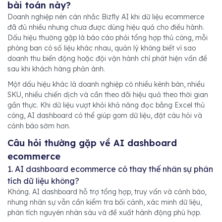
bài toán này?
Doanh nghiệp nên cân nhắc Bizfly AI khi dữ liệu ecommerce
đã đủ nhiều nhưng chưa được dùng hiệu quả cho điều hành.
Dấu hiệu thường gặp là báo cáo phải tổng hợp thủ công, mỗi
phòng ban có số liệu khác nhau, quản lý không biết vì sao
doanh thu biến động hoặc đội vận hành chỉ phát hiện vấn đề
sau khi khách hàng phản ánh.
Một dấu hiệu khác là doanh nghiệp có nhiều kênh bán, nhiều
SKU, nhiều chiến dịch và cần theo dõi hiệu quả theo thời gian
gần thực. Khi dữ liệu vượt khỏi khả năng đọc bằng Excel thủ
công, AI dashboard có thể giúp gom dữ liệu, đặt câu hỏi và
cảnh báo sớm hơn.
Câu hỏi thường gặp về AI dashboard
ecommerce
1. AI dashboard ecommerce có thay thế nhân sự phân
tích dữ liệu không?
Không. AI dashboard hỗ trợ tổng hợp, truy vấn và cảnh báo,
nhưng nhân sự vẫn cần kiểm tra bối cảnh, xác minh dữ liệu,
phân tích nguyên nhân sâu và đề xuất hành động phù hợp.