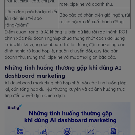
traffic, click, lead, chi phí.
rate, pipeline và doanh thu.
Lãnh đạo phải hỏi lại nhiều
Báo cáo có phần diễn giải ngắn, rủi
lần để hiểu “vì sao
ro, cơ hội và đề xuất hành động.
tăng/giảm”.
Điểm quan trọng là AI không tự biến dữ liệu rời rạc thành ROI
chính xác nếu doanh nghiệp chưa thống nhất cách đo lường.
Trước khi kỳ vọng dashboard trả lời đúng, đội marketing cần
định nghĩa rõ lead hợp lệ, nguồn chuyển đổi, quy tắc gán
doanh thu, trạng thái pipeline và mốc thời gian báo cáo.
Những tình huống thường gặp khi dùng AI
dashboard marketing
AI dashboard marketing phù hợp nhất với các tình huống lặp
lại, cần tổng hợp dữ liệu thường xuyên và có ảnh hưởng trực
tiếp đến quyết định chiến dịch.