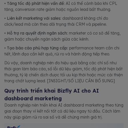
•
Tăng tốc độ phát hiện vấn đề:
AI có thể cảnh báo khi CPL
tăng, conversion rate giảm hoặc nguồn lead bất thường.
•
Liên kết marketing với sales:
dashboard không chỉ đo
click/lead mà còn theo dõi trạng thái CRM và pipeline.
•
Hỗ trợ ra quyết định ngân sách:
marketer có cơ sở để tăng,
giảm hoặc chuyển ngân sách giữa các kênh.
•
Tạo báo cáo phù hợp từng cấp:
performance team cần chi
tiết, lãnh đạo cần kết quả, rủi ro và hành động tiếp theo.
Dù vậy, doanh nghiệp nên đo hiệu quả bằng các chỉ số như
thời gian làm báo cáo, số lỗi dữ liệu giảm, tốc độ phát hiện bất
thường, tỷ lệ chiến dịch được tối ưu kịp thời hoặc mức cải thiện
trong chất lượng lead. [INSIGHT/SỐ LIỆU CẦN BỔ SUNG]
Quy trình triển khai Bizfly AI cho AI
dashboard marketing
Doanh nghiệp nên triển khai AI dashboard marketing theo từng
giai đoạn thay vì kết nối tất cả dữ liệu ngay từ đầu. Cách làm
này giúp giảm rủi ro sai số và dễ chứng minh giá trị.