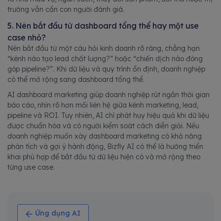
trường vẫn cần con người đánh giá.
5. Nên bắt đầu từ dashboard tổng thể hay một use
case nhỏ?
Nên bắt đầu từ một câu hỏi kinh doanh rõ ràng, chẳng hạn
“kênh nào tạo lead chất lượng?” hoặc “chiến dịch nào đóng
góp pipeline?”. Khi dữ liệu và quy trình ổn định, doanh nghiệp
có thể mở rộng sang dashboard tổng thể.
AI dashboard marketing giúp doanh nghiệp rút ngắn thời gian
báo cáo, nhìn rõ hơn mối liên hệ giữa kênh marketing, lead,
pipeline và ROI. Tuy nhiên, AI chỉ phát huy hiệu quả khi dữ liệu
được chuẩn hóa và có người kiểm soát cách diễn giải. Nếu
doanh nghiệp muốn xây dashboard marketing có khả năng
phân tích và gợi ý hành động, Bizfly AI có thể là hướng triển
khai phù hợp để bắt đầu từ dữ liệu hiện có và mở rộng theo
từng use case.
Ứng dụng AI