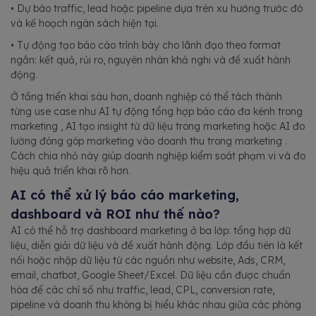
• Dự báo traffic, lead hoặc pipeline dựa trên xu hướng trước đó
và kế hoạch ngân sách hiện tại.
• Tự động tạo báo cáo trình bày cho lãnh đạo theo format
ngắn: kết quả, rủi ro, nguyên nhân khả nghi và đề xuất hành
động.
Ở tầng triển khai sâu hơn, doanh nghiệp có thể tách thành
từng use case như AI tự động tổng hợp báo cáo đa kênh trong
marketing , AI tạo insight từ dữ liệu trong marketing hoặc AI đo
lường đóng góp marketing vào doanh thu trong marketing .
Cách chia nhỏ này giúp doanh nghiệp kiểm soát phạm vi và đo
hiệu quả triển khai rõ hơn.
AI có thể xử lý báo cáo marketing,
dashboard và ROI như thế nào?
AI có thể hỗ trợ dashboard marketing ở ba lớp: tổng hợp dữ
liệu, diễn giải dữ liệu và đề xuất hành động. Lớp đầu tiên là kết
nối hoặc nhập dữ liệu từ các nguồn như website, Ads, CRM,
email, chatbot, Google Sheet/Excel. Dữ liệu cần được chuẩn
hóa để các chỉ số như traffic, lead, CPL, conversion rate,
pipeline và doanh thu không bị hiểu khác nhau giữa các phòng