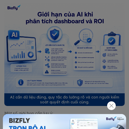
AI cần dữ liệu đúng, quy tắc đo lường rõ và con người kiểm
soát quyết định cuối cùng.
Một số giới hạn cần lưu ý:
• AI có thể diễn giải sai nếu dữ liệu CRM thiếu trạng thái, trùng
lead hoặc không ghi nhận nguồn chuyển đổi.