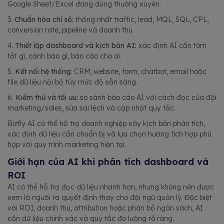
Google Sheet/Excel đang dùng thường xuyên.
3.
Chuẩn hóa chỉ số:
thống nhất traffic, lead, MQL, SQL, CPL,
conversion rate, pipeline và doanh thu.
4.
Thiết lập dashboard và kịch bản AI:
xác định AI cần tóm
tắt gì, cảnh báo gì, báo cáo cho ai.
5.
Kết nối hệ thống:
CRM, website, form, chatbot, email hoặc
file dữ liệu nội bộ tùy mức độ sẵn sàng.
6.
Kiểm thử và tối ưu:
so sánh báo cáo AI với cách đọc của đội
marketing/sales, sửa sai lệch và cập nhật quy tắc.
Bizfly AI có thể hỗ trợ doanh nghiệp xây kịch bản phân tích,
xác định dữ liệu cần chuẩn bị và lựa chọn hướng tích hợp phù
hợp với quy trình marketing hiện tại.
Giới hạn của AI khi phân tích dashboard và
ROI
AI có thể hỗ trợ đọc dữ liệu nhanh hơn, nhưng không nên được
xem là người ra quyết định thay cho đội ngũ quản lý. Đặc biệt
với ROI, doanh thu, attribution hoặc phân bổ ngân sách, AI
cần dữ liệu chính xác và quy tắc đo lường rõ ràng.