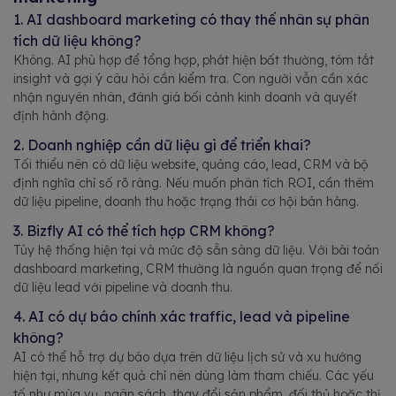
1. AI dashboard marketing có thay thế nhân sự phân
tích dữ liệu không?
Không. AI phù hợp để tổng hợp, phát hiện bất thường, tóm tắt
insight và gợi ý câu hỏi cần kiểm tra. Con người vẫn cần xác
nhận nguyên nhân, đánh giá bối cảnh kinh doanh và quyết
định hành động.
2. Doanh nghiệp cần dữ liệu gì để triển khai?
Tối thiểu nên có dữ liệu website, quảng cáo, lead, CRM và bộ
định nghĩa chỉ số rõ ràng. Nếu muốn phân tích ROI, cần thêm
dữ liệu pipeline, doanh thu hoặc trạng thái cơ hội bán hàng.
3. Bizfly AI có thể tích hợp CRM không?
Tùy hệ thống hiện tại và mức độ sẵn sàng dữ liệu. Với bài toán
dashboard marketing, CRM thường là nguồn quan trọng để nối
dữ liệu lead với pipeline và doanh thu.
4. AI có dự báo chính xác traffic, lead và pipeline
không?
AI có thể hỗ trợ dự báo dựa trên dữ liệu lịch sử và xu hướng
hiện tại, nhưng kết quả chỉ nên dùng làm tham chiếu. Các yếu
tố như mùa vụ, ngân sách, thay đổi sản phẩm, đối thủ hoặc thị