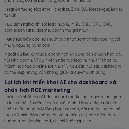
chăm sóc, cơ hội bán hàng, doanh thu nếu có.
•
Nguồn tương tác:
email, chatbot, Zalo OA, Messenger, lịch sử
tư vấn.
•
Bộ định nghĩa chỉ số:
lead hợp lệ, MQL, SQL, CPL, CAC,
conversion rate, pipeline, doanh thu ghi nhận.
•
Quy tắc báo cáo:
tần suất cập nhật, format báo cáo, người
nhận, ngưỡng cảnh báo.
Ngoài dữ liệu kỹ thuật, doanh nghiệp cũng cần chuẩn hóa câu
hỏi kinh doanh. Ví dụ: “Kênh nào tạo lead rẻ nhất?” khác với
“Kênh nào tạo pipeline tốt nhất?”. Nếu câu hỏi sai, dashboard
có thể đẹp nhưng vẫn không giúp ra quyết định đúng.
Lợi ích khi triển khai AI cho dashboard và
phân tích ROI marketing
Lợi ích rõ nhất của AI dashboard marketing là giảm thời gian
từ lúc có dữ liệu đến lúc có quyết định. Thay vì đợi cuối tuần
hoặc cuối tháng mới tổng hợp báo cáo, đội marketing có thể
theo dõi biến động sớm hơn và ưu tiên xử lý các điểm ảnh
hưởng trực tiếp đến lead, chi phí hoặc pipeline.