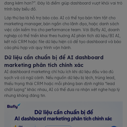
đang kém hơn?”. Đây là điểm giúp dashboard vượt khỏi vai trò
trình bày biểu đồ.
Lớp thứ ba là hỗ trợ báo cáo. AI có thể tạo bản tóm tắt cho
marketing manager, bản ngắn cho lãnh đạo, hoặc danh sách
việc cần kiểm tra cho performance team. Với Bizfly AI, doanh
nghiệp có thể triển khai theo hướng AI phân tích dữ liệu/BI AI,
kết nối CRM hoặc file dữ liệu hiện có để tạo dashboard và báo
cáo phù hợp với quy trình vận hành.
Dữ liệu cần chuẩn bị để AI dashboard
marketing phân tích chính xác
AI dashboard marketing chỉ hữu ích khi dữ liệu đầu vào đủ
sạch và có ngữ cảnh. Nếu nguồn dữ liệu bị lệch, trùng lead,
thiếu trạng thái CRM hoặc mỗi phòng ban định nghĩa “lead
chất lượng” khác nhau, AI có thể đưa ra nhận xét nghe hợp lý
nhưng không đáng tin.