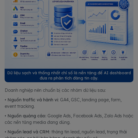
Dữ liệu sạch và thống nhất chỉ số là nền tảng để AI dashboard
đưa ra phân tích đáng tin cậy.
Doanh nghiệp nên chuẩn bị các nhóm dữ liệu sau:
•
Nguồn traffic và hành vi:
GA4, GSC, landing page, form,
event tracking.
•
Nguồn quảng cáo:
Google Ads, Facebook Ads, Zalo Ads hoặc
các nền tảng media đang dùng.
•
Nguồn lead và CRM:
thông tin lead, nguồn lead, trạng thái