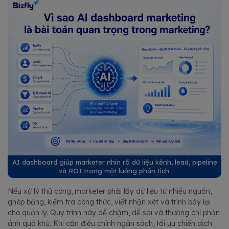
AI dashboard giúp marketer nhìn rõ dữ liệu kênh, lead, pipeline
và ROI trong một luồng phân tích.
Nếu xử lý thủ công, marketer phải lấy dữ liệu từ nhiều nguồn,
ghép bảng, kiểm tra công thức, viết nhận xét và trình bày lại
cho quản lý. Quy trình này dễ chậm, dễ sai và thường chỉ phản
ánh quá khứ. Khi cần điều chỉnh ngân sách, tối ưu chiến dịch