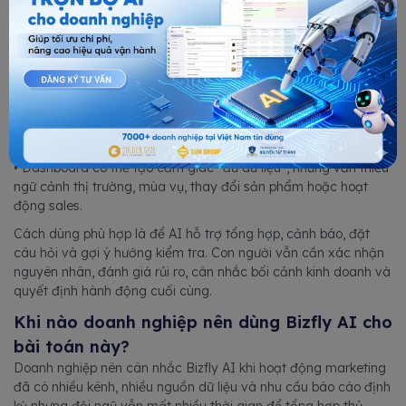
• AI khó đánh giá đầy đủ tác động thương hiệu dài hạn nếu
dashboard chỉ có dữ liệu ngắn hạn.
• Dự báo traffic, lead hoặc pipeline chỉ nên xem là tham chiếu,
không phải cam kết chắc chắn.
• Các quyết định lớn về ngân sách, pricing, pháp lý, cam kết
doanh thu hoặc đánh giá nhân sự cần con người kiểm tra.
• Dashboard có thể tạo cảm giác “đủ dữ liệu”, nhưng vẫn thiếu
ngữ cảnh thị trường, mùa vụ, thay đổi sản phẩm hoặc hoạt
động sales.
Cách dùng phù hợp là để AI hỗ trợ tổng hợp, cảnh báo, đặt
câu hỏi và gợi ý hướng kiểm tra. Con người vẫn cần xác nhận
nguyên nhân, đánh giá rủi ro, cân nhắc bối cảnh kinh doanh và
quyết định hành động cuối cùng.
Khi nào doanh nghiệp nên dùng Bizfly AI cho
bài toán này?
Doanh nghiệp nên cân nhắc Bizfly AI khi hoạt động marketing
đã có nhiều kênh, nhiều nguồn dữ liệu và nhu cầu báo cáo định
kỳ nhưng đội ngũ vẫn mất nhiều thời gian để tổng hợp thủ