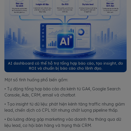
AI dashboard có thể hỗ trợ tổng hợp báo cáo, tạo insight, đo
ROI và chuẩn bị báo cáo cho lãnh đạo.
Một số tình huống phổ biến gồm:
• Tự động tổng hợp báo cáo đa kênh từ GA4, Google Search
Console, Ads, CRM, email và chatbot.
• Tạo insight từ dữ liệu: phát hiện kênh tăng traffic nhưng giảm
lead, chiến dịch có CPL tốt nhưng chất lượng pipeline thấp.
• Đo lường đóng góp marketing vào doanh thu thông qua dữ
liệu lead, cơ hội bán hàng và trạng thái CRM.