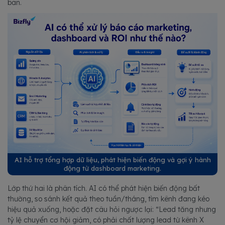
ban.
AI hỗ trợ tổng hợp dữ liệu, phát hiện biến động và gợi ý hành
động từ dashboard marketing.
Lớp thứ hai là phân tích. AI có thể phát hiện biến động bất
thường, so sánh kết quả theo tuần/tháng, tìm kênh đang kéo
hiệu quả xuống, hoặc đặt câu hỏi ngược lại: “Lead tăng nhưng
tỷ lệ chuyển cơ hội giảm, có phải chất lượng lead từ kênh X