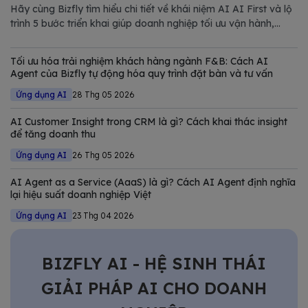
Hãy cùng Bizfly tìm hiểu chi tiết về khái niệm AI AI First và lộ
trình 5 bước triển khai giúp doanh nghiệp tối ưu vận hành,
giảm chi phí và nâng cao năng lực cạnh tranh trong thị trường
đầy biến động.
Tối ưu hóa trải nghiệm khách hàng ngành F&B: Cách AI
Agent của Bizfly tự động hóa quy trình đặt bàn và tư vấn
Ứng dụng AI
28 Thg 05 2026
AI Customer Insight trong CRM là gì? Cách khai thác insight
để tăng doanh thu
Ứng dụng AI
26 Thg 05 2026
AI Agent as a Service (AaaS) là gì? Cách AI Agent định nghĩa
lại hiệu suất doanh nghiệp Việt
Ứng dụng AI
23 Thg 04 2026
BIZFLY AI - HỆ SINH THÁI
GIẢI PHÁP AI CHO DOANH