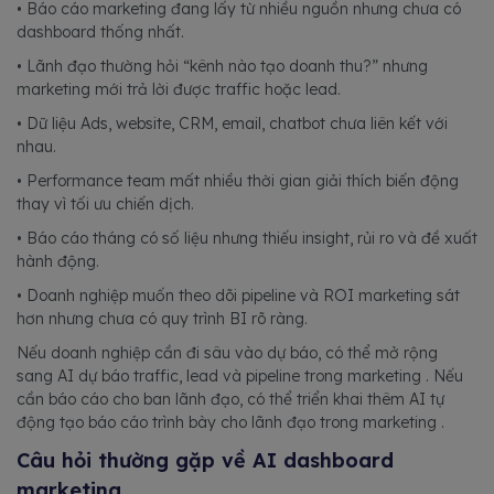
• Báo cáo marketing đang lấy từ nhiều nguồn nhưng chưa có
dashboard thống nhất.
• Lãnh đạo thường hỏi “kênh nào tạo doanh thu?” nhưng
marketing mới trả lời được traffic hoặc lead.
• Dữ liệu Ads, website, CRM, email, chatbot chưa liên kết với
nhau.
• Performance team mất nhiều thời gian giải thích biến động
thay vì tối ưu chiến dịch.
• Báo cáo tháng có số liệu nhưng thiếu insight, rủi ro và đề xuất
hành động.
• Doanh nghiệp muốn theo dõi pipeline và ROI marketing sát
hơn nhưng chưa có quy trình BI rõ ràng.
Nếu doanh nghiệp cần đi sâu vào dự báo, có thể mở rộng
sang AI dự báo traffic, lead và pipeline trong marketing . Nếu
cần báo cáo cho ban lãnh đạo, có thể triển khai thêm AI tự
động tạo báo cáo trình bày cho lãnh đạo trong marketing .
Câu hỏi thường gặp về AI dashboard
marketing