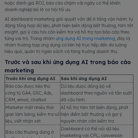
hoặc đánh giá ROI, báo cáo chậm vài ngày có thể khiến
doanh nghiệp bỏ lỡ cơ hội tối ưu.
AI dashboard marketing giải quyết vấn đề ở tầng vận hành: tự
động tổng hợp dữ liệu, phát hiện biến động bất thường, tóm tắt
insight, gợi ý câu hỏi cần kiểm tra và hỗ trợ tạo báo cáo theo
từng vai trò. Trong nhóm
ứng dụng AI trong marketing
, đây là
nhóm trường hợp ứng dụng có liên hệ trực tiếp đến đo lường
hiệu quả, quản trị ngân sách và tăng trưởng doanh thu.
Trước và sau khi ứng dụng AI trong báo cáo
marketing
Trước khi ứng dụng AI
Sau khi ứng dụng AI
Báo cáo được kéo thủ
Dữ liệu được đồng bộ về
công từ GA4, GSC, Ads,
dashboard theo nguồn và tần suất
CRM, email, chatbot.
đã cấu hình.
Marketer mất nhiều thời
AI hỗ trợ tóm tắt biến động, phát
gian làm bảng, kiểm tra số
hiện điểm bất thường và gợi ý
liệu, viết nhận xét.
nguyên nhân cần kiểm tra.
Dashboard có thể nối dữ liệu
Báo cáo thường dừng ở
marketing với CPL, conversion