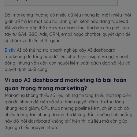
Đội marketing thường có nhiều dữ liệu nhưng lại mất nhiều thời
gian để trả lời một câu hỏi đơn giản: kênh nào đang tạo lead
tốt và đóng góp thế nào vào doanh thu. Khi báo cáo phải kéo
tay từ GA4, GSC, Ads, CRM, email hoặc chatbot, quyết định dễ
bị chậm và thiếu nhất quán.
Bizfly
AI có thể hỗ trợ doanh nghiệp xây AI dashboard
marketing để tổng hợp dữ liệu, phát hiện insight và gợi ý hành
động, nhưng vẫn cần con người kiểm soát cách đọc số liệu và
quyết định cuối cùng.
Vì sao AI dashboard marketing là bài toán
quan trọng trong marketing?
Marketing không thiếu số liệu, nhưng thường thiếu một lớp diễn
giải đủ nhanh để biến số liệu thành quyết định. Traffic tăng
nhưng lead giảm, CPL thấp nhưng pipeline kém, chiến dịch có
nhiều tương tác nhưng doanh thu không đổi - những tình huống
này đòi hỏi dashboard không chỉ hiển thị dữ liệu mà còn giúp
đội ngũ hiểu nguyên nhân.