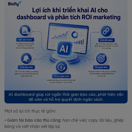
AI dashboard giúp rút ngắn thời gian báo cáo, phát hiện vấn
đề sớm và hỗ trợ quyết định ngân sách.
Một số lợi ích thực tế gồm:
•
Giảm tải báo cáo thủ công:
hạn chế việc copy dữ liệu, ghép
bảng và viết nhận xét lặp lại.