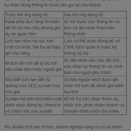
sự nhận đúng thông tin trước khi gọi lại cho khách.
Trước khi ứng dụng AI
Sau khi ứng dụng AI
Sales phải đọc từng tin nhắn
AI hỏi trước các thông tin cơ
để hỏi lại nhu cầu, khung giờ,
bản và ghi nhận theo mẫu
dự án quan tâm
thống nhất
Lịch hẹn nằm rời rạc trên
Lịch có thể được đồng bộ về
chat cá nhân, file Excel hoặc
CRM, form quản lý hoặc hệ
ghi chú riêng
thống nội bộ
AI tiếp nhận yêu cầu đổi lịch,
Khách đổi lịch dễ bị bỏ sót
xác nhận lại thông tin và cảnh
nếu sales bận hoặc ngoài giờ
báo cho người phụ trách
Khó biết lịch hẹn đến từ
Dữ liệu nguồn lead được ghi
quảng cáo, SEO, sự kiện hay
nhận tốt hơn để đánh giá kênh
môi giới
tạo lịch
Sự kiện mở bán khó kiểm soát
AI hỗ trợ xác nhận tham dự,
danh sách đăng ký, check-in
nhắc lịch, phân nhóm khách và
và chăm sóc sau sự kiện
chuyển danh sách cho sales
Khi dữ liệu lịch hẹn rõ hơn, doanh nghiệp cũng có cơ sở đánh