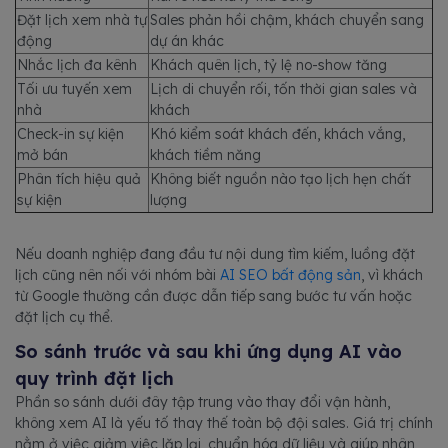
Đặt lịch xem nhà tự
Sales phản hồi chậm, khách chuyển sang
động
dự án khác
Nhắc lịch đa kênh
Khách quên lịch, tỷ lệ no-show tăng
Tối ưu tuyến xem
Lịch di chuyển rối, tốn thời gian sales và
nhà
khách
Check-in sự kiện
Khó kiểm soát khách đến, khách vắng,
mở bán
khách tiềm năng
Phân tích hiệu quả
Không biết nguồn nào tạo lịch hẹn chất
sự kiện
lượng
Nếu doanh nghiệp đang đầu tư nội dung tìm kiếm, luồng đặt
lịch cũng nên nối với nhóm bài
AI SEO bất động sản
, vì khách
từ Google thường cần được dẫn tiếp sang bước tư vấn hoặc
đặt lịch cụ thể.
So sánh trước và sau khi ứng dụng AI vào
quy trình đặt lịch
Phần so sánh dưới đây tập trung vào thay đổi vận hành,
không xem AI là yếu tố thay thế toàn bộ đội sales. Giá trị chính
nằm ở việc giảm việc lặp lại, chuẩn hóa dữ liệu và giúp nhân