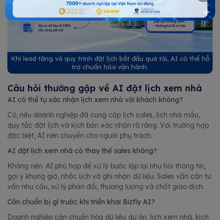
Khi lead tăng và quy trình đặt lịch bắt đầu quá tải, AI có thể hỗ
trợ chuẩn hóa vận hành.
Câu hỏi thường gặp về AI đặt lịch xem nhà
AI có thể tự xác nhận lịch xem nhà với khách không?
Có, nếu doanh nghiệp đã cung cấp lịch sales, lịch nhà mẫu,
quy tắc đặt lịch và kịch bản xác nhận rõ ràng. Với trường hợp
đặc biệt, AI nên chuyển cho người phụ trách.
AI đặt lịch xem nhà có thay thế sales không?
Không nên. AI phù hợp để xử lý bước lặp lại như hỏi thông tin,
gợi ý khung giờ, nhắc lịch và ghi nhận dữ liệu. Sales vẫn cần tư
vấn nhu cầu, xử lý phản đối, thương lượng và chốt giao dịch.
Cần chuẩn bị gì trước khi triển khai Bizfly AI?
Doanh nghiệp cần chuẩn hóa dữ liệu dự án, lịch xem nhà, kịch