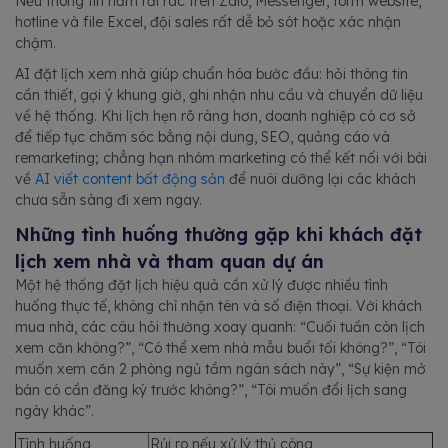
Nếu thông tin nằm rải rác trên Zalo, Messenger, form website,
hotline và file Excel, đội sales rất dễ bỏ sót hoặc xác nhận
chậm.
AI đặt lịch xem nhà giúp chuẩn hóa bước đầu: hỏi thông tin
cần thiết, gợi ý khung giờ, ghi nhận nhu cầu và chuyển dữ liệu
về hệ thống. Khi lịch hẹn rõ ràng hơn, doanh nghiệp có cơ sở
để tiếp tục chăm sóc bằng nội dung, SEO, quảng cáo và
remarketing; chẳng hạn nhóm marketing có thể kết nối với bài
về
AI viết content bất động sản
để nuôi dưỡng lại các khách
chưa sẵn sàng đi xem ngay.
Những tình huống thường gặp khi khách đặt
lịch xem nhà và tham quan dự án
Một hệ thống đặt lịch hiệu quả cần xử lý được nhiều tình
huống thực tế, không chỉ nhận tên và số điện thoại. Với khách
mua nhà, các câu hỏi thường xoay quanh: “Cuối tuần còn lịch
xem căn không?”, “Có thể xem nhà mẫu buổi tối không?”, “Tôi
muốn xem căn 2 phòng ngủ tầm ngân sách này”, “Sự kiện mở
bán có cần đăng ký trước không?”, “Tôi muốn đổi lịch sang
ngày khác”.
Tình huống
Rủi ro nếu xử lý thủ công