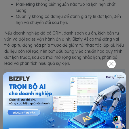
Marketing không biết nguồn nào tạo ra lịch hẹn chất
lượng.
Quản lý không có dữ liệu để đánh giá tỷ lệ đặt lịch, đến
hẹn và chuyển đổi sau hẹn.
Nếu doanh nghiệp đã có CRM, danh sách dự án, kịch bản tư
vấn và đội sales vận hành ổn định, Bizfly AI có thể đóng vai
trò lớp tự động hóa phía trước để giảm tải thao tác lặp lại. Nếu
dữ liệu còn rời rạc, nên bắt đầu bằng việc chuẩn hóa quy trình
đặt lịch trước, sau đó mới mở rộng sang nhắc lịch, phân bổ
lead và phân tích hiệu quả sự kiện.