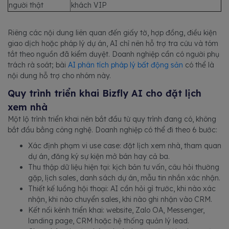
người thật
khách VIP
Riêng các nội dung liên quan đến giấy tờ, hợp đồng, điều kiện
giao dịch hoặc pháp lý dự án, AI chỉ nên hỗ trợ tra cứu và tóm
tắt theo nguồn đã kiểm duyệt. Doanh nghiệp cần có người phụ
trách rà soát; bài
AI phân tích pháp lý bất động sản
có thể là
nội dung hỗ trợ cho nhóm này.
Quy trình triển khai Bizfly AI cho đặt lịch
xem nhà
Một lộ trình triển khai nên bắt đầu từ quy trình đang có, không
bắt đầu bằng công nghệ. Doanh nghiệp có thể đi theo 6 bước:
Xác định phạm vi use case: đặt lịch xem nhà, tham quan
dự án, đăng ký sự kiện mở bán hay cả ba.
Thu thập dữ liệu hiện tại: kịch bản tư vấn, câu hỏi thường
gặp, lịch sales, danh sách dự án, mẫu tin nhắn xác nhận.
Thiết kế luồng hội thoại: AI cần hỏi gì trước, khi nào xác
nhận, khi nào chuyển sales, khi nào ghi nhận vào CRM.
Kết nối kênh triển khai: website, Zalo OA, Messenger,
landing page, CRM hoặc hệ thống quản lý lead.