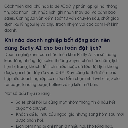
Cách triển khai phù hợp là để AI xử lý phần lặp lại: hỏi thông
tin, xác nhận lịch, nhắc lịch, ghi nhận thay đổi và cảnh báo
sales. Con người vẫn kiểm soát tư vấn chuyên sâu, chốt giao
dịch, xử lý ngoại lệ và chịu trách nhiệm với các cam kết kinh
doanh.
Khi nào doanh nghiệp bất động sản nên
dùng Bizfly AI cho bài toán đặt lịch?
Doanh nghiệp nên cân nhắc triển khai Bizfly AI khi số lượng
lead tăng nhưng đội sales thường xuyên phản hồi chậm, lịch
hẹn bị trùng, khách đổi lịch nhiều hoặc dữ liệu đặt lịch không
được ghi nhận đầy đủ vào CRM. Đây cũng là thời điểm phù
hợp nếu doanh nghiệp có nhiều điểm chạm như website, Zalo,
fanpage, landing page, hotline và sự kiện mở bán.
Một số dấu hiệu rõ ràng:
Sales phải hỏi lại cùng một nhóm thông tin ở hầu hết
cuộc trò chuyện.
Khách để lại nhu cầu ngoài giờ nhưng sáng hôm sau mới
được phản hồi.
Lịch xem nhà bị ghi nhận ở nhiều nơi, khó tổng hợp.