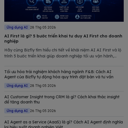
Ứng dụng AI
28 Thg 05 2026
AI First là gì? 5 bước triển khai tư duy AI First cho doanh
nghiệp
Hãy cùng Bizfly tìm hiểu chi tiết về khái niệm AI AI First và lộ
trình 5 bước triển khai giúp doanh nghiệp tối ưu vận hành,
giảm chi phí và nâng cao năng lực cạnh tranh trong thị trường
đầy biến động.
Tối ưu hóa trải nghiệm khách hàng ngành F&B: Cách AI
Agent của Bizfly tự động hóa quy trình đặt bàn và tư vấn
Ứng dụng AI
28 Thg 05 2026
AI Customer Insight trong CRM là gì? Cách khai thác insight
để tăng doanh thu
Ứng dụng AI
26 Thg 05 2026
AI Agent as a Service (AaaS) là gì? Cách AI Agent định nghĩa
lại hiệu suất doanh nghiệp Việt