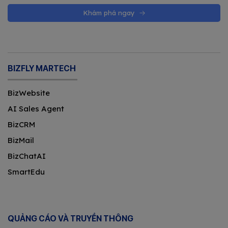
Khám phá ngay
BIZFLY MARTECH
BizWebsite
AI Sales Agent
BizCRM
BizMail
BizChatAI
SmartEdu
QUẢNG CÁO VÀ TRUYỀN THÔNG