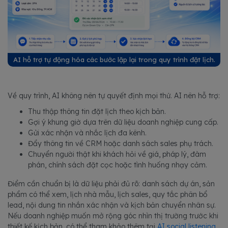
AI hỗ trợ tự động hóa các bước lặp lại trong quy trình đặt lịch.
Về quy trình, AI không nên tự quyết định mọi thứ. AI nên hỗ trợ:
Thu thập thông tin đặt lịch theo kịch bản.
Gợi ý khung giờ dựa trên dữ liệu doanh nghiệp cung cấp.
Gửi xác nhận và nhắc lịch đa kênh.
Đẩy thông tin về CRM hoặc danh sách sales phụ trách.
Chuyển người thật khi khách hỏi về giá, pháp lý, đàm
phán, chính sách đặt cọc hoặc tình huống nhạy cảm.
Điểm cần chuẩn bị là dữ liệu phải đủ rõ: danh sách dự án, sản
phẩm có thể xem, lịch nhà mẫu, lịch sales, quy tắc phân bổ
lead, nội dung tin nhắn xác nhận và kịch bản chuyển nhân sự.
Nếu doanh nghiệp muốn mở rộng góc nhìn thị trường trước khi
thiết kế kịch bản, có thể tham khảo thêm tại
AI social listening