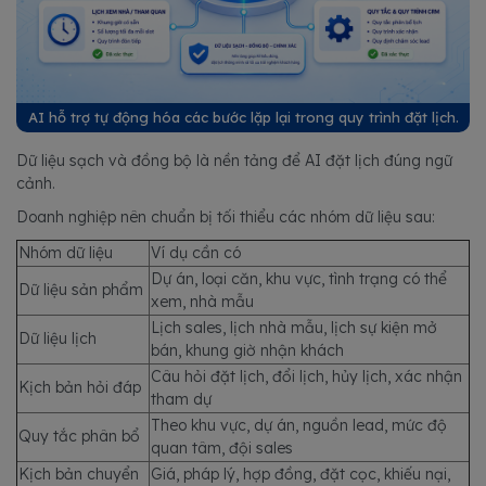
AI hỗ trợ tự động hóa các bước lặp lại trong quy trình đặt lịch.
Dữ liệu sạch và đồng bộ là nền tảng để AI đặt lịch đúng ngữ
cảnh.
Doanh nghiệp nên chuẩn bị tối thiểu các nhóm dữ liệu sau:
Nhóm dữ liệu
Ví dụ cần có
Dự án, loại căn, khu vực, tình trạng có thể
Dữ liệu sản phẩm
xem, nhà mẫu
Lịch sales, lịch nhà mẫu, lịch sự kiện mở
Dữ liệu lịch
bán, khung giờ nhận khách
Câu hỏi đặt lịch, đổi lịch, hủy lịch, xác nhận
Kịch bản hỏi đáp
tham dự
Theo khu vực, dự án, nguồn lead, mức độ
Quy tắc phân bổ
quan tâm, đội sales
Kịch bản chuyển
Giá, pháp lý, hợp đồng, đặt cọc, khiếu nại,