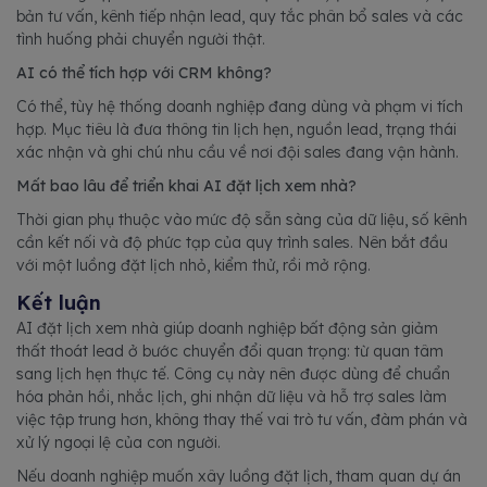
bản tư vấn, kênh tiếp nhận lead, quy tắc phân bổ sales và các
tình huống phải chuyển người thật.
AI có thể tích hợp với CRM không?
Có thể, tùy hệ thống doanh nghiệp đang dùng và phạm vi tích
hợp. Mục tiêu là đưa thông tin lịch hẹn, nguồn lead, trạng thái
xác nhận và ghi chú nhu cầu về nơi đội sales đang vận hành.
Mất bao lâu để triển khai AI đặt lịch xem nhà?
Thời gian phụ thuộc vào mức độ sẵn sàng của dữ liệu, số kênh
cần kết nối và độ phức tạp của quy trình sales. Nên bắt đầu
với một luồng đặt lịch nhỏ, kiểm thử, rồi mở rộng.
Kết luận
AI đặt lịch xem nhà giúp doanh nghiệp bất động sản giảm
thất thoát lead ở bước chuyển đổi quan trọng: từ quan tâm
sang lịch hẹn thực tế. Công cụ này nên được dùng để chuẩn
hóa phản hồi, nhắc lịch, ghi nhận dữ liệu và hỗ trợ sales làm
việc tập trung hơn, không thay thế vai trò tư vấn, đàm phán và
xử lý ngoại lệ của con người.
Nếu doanh nghiệp muốn xây luồng đặt lịch, tham quan dự án