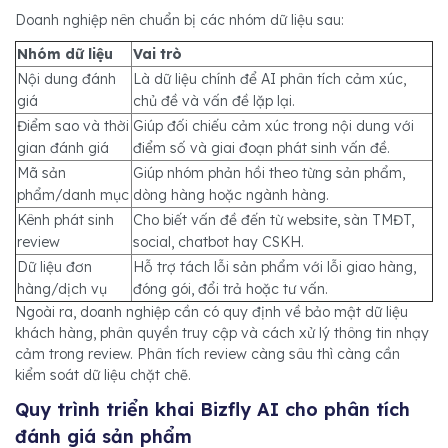
Doanh nghiệp nên chuẩn bị các nhóm dữ liệu sau:
Nhóm dữ liệu
Vai trò
Nội dung đánh
Là dữ liệu chính để AI phân tích cảm xúc,
giá
chủ đề và vấn đề lặp lại.
Điểm sao và thời
Giúp đối chiếu cảm xúc trong nội dung với
gian đánh giá
điểm số và giai đoạn phát sinh vấn đề.
Mã sản
Giúp nhóm phản hồi theo từng sản phẩm,
phẩm/danh mục
dòng hàng hoặc ngành hàng.
Kênh phát sinh
Cho biết vấn đề đến từ website, sàn TMĐT,
review
social, chatbot hay CSKH.
Dữ liệu đơn
Hỗ trợ tách lỗi sản phẩm với lỗi giao hàng,
hàng/dịch vụ
đóng gói, đổi trả hoặc tư vấn.
Ngoài ra, doanh nghiệp cần có quy định về bảo mật dữ liệu
khách hàng, phân quyền truy cập và cách xử lý thông tin nhạy
cảm trong review. Phân tích review càng sâu thì càng cần
kiểm soát dữ liệu chặt chẽ.
Quy trình triển khai Bizfly AI cho phân tích
đánh giá sản phẩm