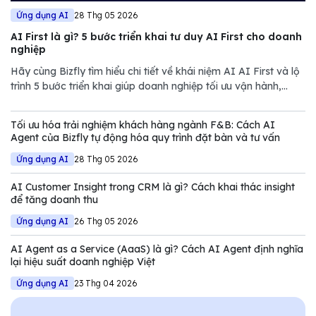
Ứng dụng AI
28 Thg 05 2026
AI First là gì? 5 bước triển khai tư duy AI First cho doanh
nghiệp
Hãy cùng Bizfly tìm hiểu chi tiết về khái niệm AI AI First và lộ
trình 5 bước triển khai giúp doanh nghiệp tối ưu vận hành,
giảm chi phí và nâng cao năng lực cạnh tranh trong thị trường
đầy biến động.
Tối ưu hóa trải nghiệm khách hàng ngành F&B: Cách AI
Agent của Bizfly tự động hóa quy trình đặt bàn và tư vấn
Ứng dụng AI
28 Thg 05 2026
AI Customer Insight trong CRM là gì? Cách khai thác insight
để tăng doanh thu
Ứng dụng AI
26 Thg 05 2026
AI Agent as a Service (AaaS) là gì? Cách AI Agent định nghĩa
lại hiệu suất doanh nghiệp Việt
Ứng dụng AI
23 Thg 04 2026