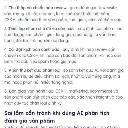
2.
Thu thập và chuẩn hóa review
: gom đánh giá từ website,
sàn, mạng xã hội, chatbot, form khảo sát hoặc hệ thống
CSKH; chuẩn hóa theo sản phẩm, thời gian, kênh và điểm sao.
3.
Thiết lập nhóm chủ đề và cảm xúc
: xác định các nhóm như
chất lượng sản phẩm, giá, đóng gói, giao hàng, tư vấn, bảo
hành, đổi trả, trải nghiệm sử dụng.
4.
Cài đặt kịch bản cảnh báo
: quy định khi nào review cần
chuyển cho CSKH, khi nào cần báo đội sản phẩm, khi nào cần
kiểm tra dấu hiệu spam hoặc giả mạo.
5.
Kiểm thử kết quả phân loại
: so sánh kết quả AI với đánh giá
của nhân sự để điều chỉnh sai lệch, nhất là với tiếng lóng, mỉa
mai hoặc phản hồi nhiều tầng nghĩa.
6.
Bàn giao vận hành
: đội CSKH, marketing, ecommerce và
sản phẩm cần biết cách đọc báo cáo, xác nhận insight và cập
nhật quy tắc phân loại định kỳ.
Sai lầm cần tránh khi dùng AI phân tích
đánh giá sản phẩm
Sai lầm đầu tiên là tin tuyệt đối vào điểm cảm xúc do AI gán