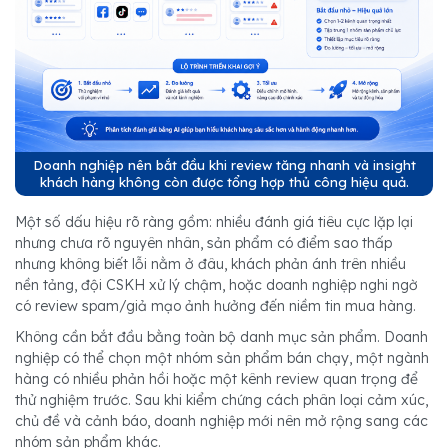
Doanh nghiệp nên bắt đầu khi review tăng nhanh và insight
khách hàng không còn được tổng hợp thủ công hiệu quả.
Một số dấu hiệu rõ ràng gồm: nhiều đánh giá tiêu cực lặp lại
nhưng chưa rõ nguyên nhân, sản phẩm có điểm sao thấp
nhưng không biết lỗi nằm ở đâu, khách phản ánh trên nhiều
nền tảng, đội CSKH xử lý chậm, hoặc doanh nghiệp nghi ngờ
có review spam/giả mạo ảnh hưởng đến niềm tin mua hàng.
Không cần bắt đầu bằng toàn bộ danh mục sản phẩm. Doanh
nghiệp có thể chọn một nhóm sản phẩm bán chạy, một ngành
hàng có nhiều phản hồi hoặc một kênh review quan trọng để
thử nghiệm trước. Sau khi kiểm chứng cách phân loại cảm xúc,
chủ đề và cảnh báo, doanh nghiệp mới nên mở rộng sang các
nhóm sản phẩm khác.