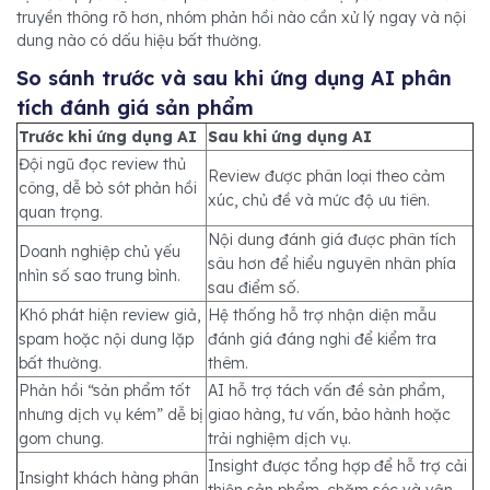
truyền thông rõ hơn, nhóm phản hồi nào cần xử lý ngay và nội
dung nào có dấu hiệu bất thường.
So sánh trước và sau khi ứng dụng AI phân
tích đánh giá sản phẩm
Trước khi ứng dụng AI
Sau khi ứng dụng AI
Đội ngũ đọc review thủ
Review được phân loại theo cảm
công, dễ bỏ sót phản hồi
xúc, chủ đề và mức độ ưu tiên.
quan trọng.
Nội dung đánh giá được phân tích
Doanh nghiệp chủ yếu
sâu hơn để hiểu nguyên nhân phía
nhìn số sao trung bình.
sau điểm số.
Khó phát hiện review giả,
Hệ thống hỗ trợ nhận diện mẫu
spam hoặc nội dung lặp
đánh giá đáng nghi để kiểm tra
bất thường.
thêm.
Phản hồi “sản phẩm tốt
AI hỗ trợ tách vấn đề sản phẩm,
nhưng dịch vụ kém” dễ bị
giao hàng, tư vấn, bảo hành hoặc
gom chung.
trải nghiệm dịch vụ.
Insight được tổng hợp để hỗ trợ cải
Insight khách hàng phân