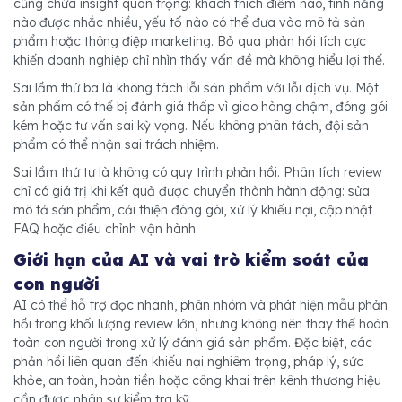
cũng chứa insight quan trọng: khách thích điểm nào, tính năng
nào được nhắc nhiều, yếu tố nào có thể đưa vào mô tả sản
phẩm hoặc thông điệp marketing. Bỏ qua phản hồi tích cực
khiến doanh nghiệp chỉ nhìn thấy vấn đề mà không hiểu lợi thế.
Sai lầm thứ ba là không tách lỗi sản phẩm với lỗi dịch vụ. Một
sản phẩm có thể bị đánh giá thấp vì giao hàng chậm, đóng gói
kém hoặc tư vấn sai kỳ vọng. Nếu không phân tách, đội sản
phẩm có thể nhận sai trách nhiệm.
Sai lầm thứ tư là không có quy trình phản hồi. Phân tích review
chỉ có giá trị khi kết quả được chuyển thành hành động: sửa
mô tả sản phẩm, cải thiện đóng gói, xử lý khiếu nại, cập nhật
FAQ hoặc điều chỉnh vận hành.
Giới hạn của AI và vai trò kiểm soát của
con người
AI có thể hỗ trợ đọc nhanh, phân nhóm và phát hiện mẫu phản
hồi trong khối lượng review lớn, nhưng không nên thay thế hoàn
toàn con người trong xử lý đánh giá sản phẩm. Đặc biệt, các
phản hồi liên quan đến khiếu nại nghiêm trọng, pháp lý, sức
khỏe, an toàn, hoàn tiền hoặc công khai trên kênh thương hiệu
cần được nhân sự kiểm tra kỹ.