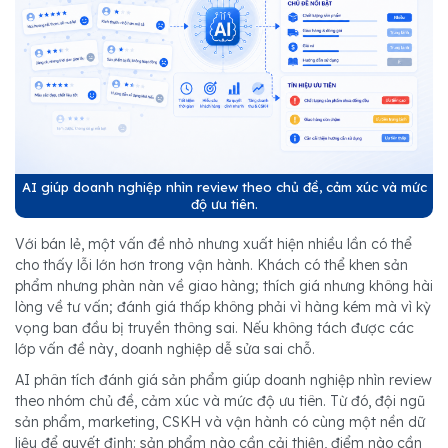
AI giúp doanh nghiệp nhìn review theo chủ đề, cảm xúc và mức
độ ưu tiên.
Với bán lẻ, một vấn đề nhỏ nhưng xuất hiện nhiều lần có thể
cho thấy lỗi lớn hơn trong vận hành. Khách có thể khen sản
phẩm nhưng phàn nàn về giao hàng; thích giá nhưng không hài
lòng về tư vấn; đánh giá thấp không phải vì hàng kém mà vì kỳ
vọng ban đầu bị truyền thông sai. Nếu không tách được các
lớp vấn đề này, doanh nghiệp dễ sửa sai chỗ.
AI phân tích đánh giá sản phẩm giúp doanh nghiệp nhìn review
theo nhóm chủ đề, cảm xúc và mức độ ưu tiên. Từ đó, đội ngũ
sản phẩm, marketing, CSKH và vận hành có cùng một nền dữ
liệu để quyết định: sản phẩm nào cần cải thiện, điểm nào cần