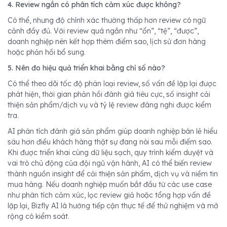
4. Review ngắn có phân tích cảm xúc được không?
Có thể, nhưng độ chính xác thường thấp hơn review có ngữ
cảnh đầy đủ. Với review quá ngắn như “ổn”, “tệ”, “được”,
doanh nghiệp nên kết hợp thêm điểm sao, lịch sử đơn hàng
hoặc phản hồi bổ sung.
5. Nên đo hiệu quả triển khai bằng chỉ số nào?
Có thể theo dõi tốc độ phân loại review, số vấn đề lặp lại được
phát hiện, thời gian phản hồi đánh giá tiêu cực, số insight cải
thiện sản phẩm/dịch vụ và tỷ lệ review đáng nghi được kiểm
tra.
AI phân tích đánh giá sản phẩm giúp doanh nghiệp bán lẻ hiểu
sâu hơn điều khách hàng thật sự đang nói sau mỗi điểm sao.
Khi được triển khai cùng dữ liệu sạch, quy trình kiểm duyệt và
vai trò chủ động của đội ngũ vận hành, AI có thể biến review
thành nguồn insight để cải thiện sản phẩm, dịch vụ và niềm tin
mua hàng. Nếu doanh nghiệp muốn bắt đầu từ các use case
như phân tích cảm xúc, lọc review giả hoặc tổng hợp vấn đề
lặp lại, Bizfly AI là hướng tiếp cận thực tế để thử nghiệm và mở
rộng có kiểm soát.