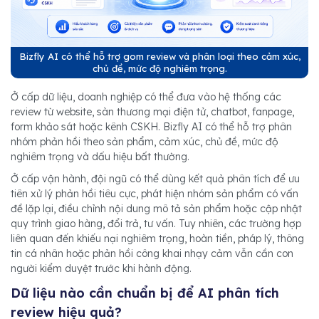
Bizfly AI có thể hỗ trợ gom review và phân loại theo cảm xúc,
chủ đề, mức độ nghiêm trọng.
Ở cấp dữ liệu, doanh nghiệp có thể đưa vào hệ thống các
review từ website, sàn thương mại điện tử, chatbot, fanpage,
form khảo sát hoặc kênh CSKH. Bizfly AI có thể hỗ trợ phân
nhóm phản hồi theo sản phẩm, cảm xúc, chủ đề, mức độ
nghiêm trọng và dấu hiệu bất thường.
Ở cấp vận hành, đội ngũ có thể dùng kết quả phân tích để ưu
tiên xử lý phản hồi tiêu cực, phát hiện nhóm sản phẩm có vấn
đề lặp lại, điều chỉnh nội dung mô tả sản phẩm hoặc cập nhật
quy trình giao hàng, đổi trả, tư vấn. Tuy nhiên, các trường hợp
liên quan đến khiếu nại nghiêm trọng, hoàn tiền, pháp lý, thông
tin cá nhân hoặc phản hồi công khai nhạy cảm vẫn cần con
người kiểm duyệt trước khi hành động.
Dữ liệu nào cần chuẩn bị để AI phân tích
review hiệu quả?