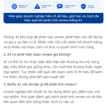
FAQ giúp doanh nghiệp hiểu rõ dữ liệu, giới hạn và cách đo
hiệu quả khi phân tích review bằng AI.
Không. AI phù hợp để phân loại review, phát hiện vấn đề lặp lại
và gợi ý ưu tiên xử lý. Nhân viên vẫn cần phản hồi khách hàng,
xử lý khiếu nại nhạy cảm và đưa ra quyết định cuối cùng.
2. AI có phát hiện được review giả không?
AI có thể hỗ trợ nhận diện dấu hiệu bất thường như nội dung
lặp, mẫu đánh giá giống nhau, tần suất bất thường hoặc ngôn
ngữ spam. Tuy nhiên, kết quả nên được xem là tín hiệu để kiểm
tra thêm, không phải kết luận tuyệt đối.
3. Bizfly AI cần dữ liệu gì để phân tích review?
Doanh nghiệp nên chuẩn bị nội dung đánh giá, điểm sao, mã
sản phẩm, thời gian đánh giá, kênh phát sinh review và dữ liệu
liên quan đến đơn hàng hoặc dịch vụ nếu có.