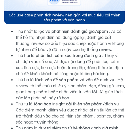
Các use case phân tích review nên gắn với mục tiêu cải thiện
sản phẩm và vận hành.
Thứ nhất là
lọc và phát hiện đánh giá giả/spam
. AI có
thể hỗ trợ nhận diện nội dung lặp lại, đánh giá bất
thường, review có dấu hiệu sao chép hoặc hành vi không
tự nhiên để bảo vệ độ tin cậy của hệ thống review.
Thứ hai là
phân tích cảm xúc trong đánh giá
. Thay vì
chỉ dựa vào số sao, AI đọc nội dung để phân loại cảm
xúc tích cực, tiêu cực hoặc trung lập, đồng thời xác định
chủ đề khiến khách hài lòng hoặc không hài lòng.
Thứ ba là
tách vấn đề sản phẩm và vấn đề dịch vụ
. Một
review có thể chứa nhiều ý: sản phẩm đẹp, đóng gói kém,
giao hàng chậm hoặc nhân viên tư vấn tốt. AI giúp tách
các lớp phản hồi này rõ hơn.
Thứ tư là
tổng hợp insight cải thiện sản phẩm/dịch vụ
.
Các điểm mạnh, điểm yếu được nhắc lại nhiều lần có thể
trở thành đầu vào cho cải tiến sản phẩm, logistics, chăm
sóc hoặc truyền thông.
Thứ năm là
duy trì niềm tin từ hệ thống đánh giá minh