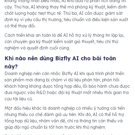
không thống nhất biểu mẫu, AI khó đưa ra phân tích đáng tin
cậy. Thứ hai, AI không thay thế mô phỏng kỹ thuật, kiểm định
chất lượng hoặc test thực tế. Thứ ba, AI cần được giám sát
định kỳ vì yêu cầu thị trường, tiêu chuẩn và điều kiện sản xuất
có thể thay đổi.
Cách triển khai an toàn là để AI hỗ trợ xử lý thông tin lặp lại,
còn chuyên gia kỹ thuật kiểm soát giả thuyết, tiêu chí thử
nghiệm và quyết định cuối cùng.
Khi nào nên dùng Bizfly AI cho bài toán
này?
Doanh nghiệp nên cân nhắc Bizfly AI khi quá trình phát triển
sản phẩm mới đang bị chậm vì dữ liệu phân tán, phản hồi
khách hàng không được tổng hợp đều, lỗi bảo hành chưa được
đưa ngược vào R&D hoặc đội kỹ thuật mất nhiều thời gian tra
cứu tài liệu cũ.
Một dấu hiệu khác là doanh nghiệp có nhiều ý tưởng cải tiến
nhưng thiếu cơ chế đánh giá ưu tiên. Khi đó, AI có thể hỗ trợ
tổng hợp dữ liệu, nhóm vấn đề, chỉ ra thông tin còn thiếu và
giúp đội ngũ chuẩn bị tốt hơn trước khi thử nghiệm.