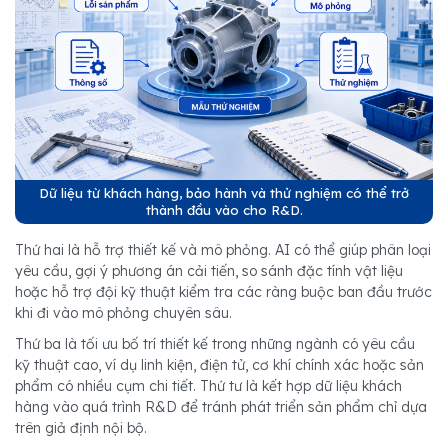
Dữ liệu từ khách hàng, bảo hành và thử nghiệm có thể trở
thành đầu vào cho R&D.
Thứ hai là hỗ trợ thiết kế và mô phỏng. AI có thể giúp phân loại
yêu cầu, gợi ý phương án cải tiến, so sánh đặc tính vật liệu
hoặc hỗ trợ đội kỹ thuật kiểm tra các ràng buộc ban đầu trước
khi đi vào mô phỏng chuyên sâu.
Thứ ba là tối ưu bố trí thiết kế trong những ngành có yêu cầu
kỹ thuật cao, ví dụ linh kiện, điện tử, cơ khí chính xác hoặc sản
phẩm có nhiều cụm chi tiết. Thứ tư là kết hợp dữ liệu khách
hàng vào quá trình R&D để tránh phát triển sản phẩm chỉ dựa
trên giả định nội bộ.