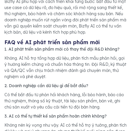
Bizfly AI phù hợp với cách triển khai từng bước: bắt đầu từ một
use case có dữ liệu rõ, đo hiệu quả, rồi mở rộng sang thiết kế,
thử nghiệm, bảo hành và chăm sóc khách hàng sau bán. Nếu
doanh nghiệp muốn rút ngắn vòng đời phát triển sản phẩm mà
vẫn giữ quyền kiểm soát chuyên môn, Bizfly AI có thể tư vấn
kịch bản, dữ liệu và kênh tích hợp phù hợp.
FAQ về AI phát triển sản phẩm mới
1. AI phát triển sản phẩm mới có thay thế đội R&D không?
Không. AI hỗ trợ tổng hợp dữ liệu, phân tích mẫu phản hồi, gợi
ý hướng kiểm chứng và chuẩn hóa thông tin. Đội R&D, kỹ thuật
và QA/QC vẫn chịu trách nhiệm đánh giá chuyên môn, thử
nghiệm và phê duyệt.
2. Doanh nghiệp cần dữ liệu gì để bắt đầu?
Có thể bắt đầu từ phản hồi khách hàng, lỗi bảo hành, báo cáo
thử nghiệm, thông số kỹ thuật, tài liệu sản phẩm, bản vẽ, ghi
chú sản xuất và yêu cầu cải tiến từ đội bán hàng.
3. AI có thể tự thiết kế sản phẩm hoàn chỉnh không?
Không nên kỳ vọng như vậy. AI có thể hỗ trợ ý tưởng, phân tích