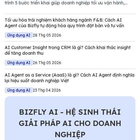
trình 5 bước triển khai giúp doanh nghiệp tối ưu vận hành,
giảm chi phí và nâng cao năng lực cạnh tranh trong thị trường
đầy biến động.
Tối ưu hóa trải nghiệm khách hàng ngành F&B: Cách AI
Agent của Bizfly tự động hóa quy trình đặt bàn và tư vấn
Ứng dụng AI
28 Thg 05 2026
AI Customer Insight trong CRM là gì? Cách khai thác insight
để tăng doanh thu
Ứng dụng AI
26 Thg 05 2026
AI Agent as a Service (AaaS) là gì? Cách AI Agent định nghĩa
lại hiệu suất doanh nghiệp Việt
Ứng dụng AI
23 Thg 04 2026
BIZFLY AI - HỆ SINH THÁI
GIẢI PHÁP AI CHO DOANH
NGHIỆP