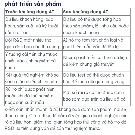
phát triển sản phẩm
Trước khi ứng dụng AI
Sau khi ứng dụng AI
Dữ liệu khách hàng, bảo
Dữ liệu có thể được tổng hợp
hành, sản xuất và kỹ thuật
theo sản phẩm, lỗi, nhu cầu hoặc
nằm rải rác
nhóm khách hàng
Đội R&D mất nhiều thời
AI hỗ trợ tóm tắt, phân loại và
gian đọc báo cáo thủ công
phát hiện mẫu vấn đề lặp lại
Ý tưởng cải tiến phụ thuộc
Nhóm phát triển có thêm dữ liệu
nhiều vào kinh nghiệm cá
để kiểm chứng giả thuyết
nhân
Kết quả thử nghiệm khó so
Dữ liệu test có thể được chuẩn
sánh giữa nhiều phiên bản
hóa để theo dõi qua từng vòng
Rủi ro chỉ được phát hiện
Một số rủi ro có thể được cảnh
muộn khi đã thử nghiệm
báo sớm dựa trên dữ liệu đã có
hoặc sản xuất mẫu
Điểm cần nhấn mạnh là AI không bảo đảm sản phẩm mới sẽ
thành công. Giá trị thực tế nằm ở việc giúp doanh nghiệp nhìn
rõ dữ liệu hơn, giảm thời gian tổng hợp thủ công và hỗ trợ đội
R&D ưu tiên đúng vấn đề cần thử nghiệm trước.