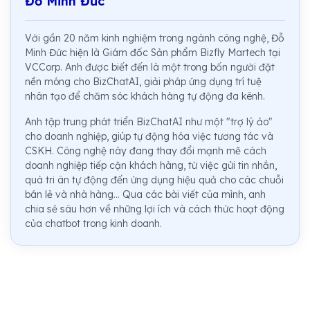
Đỗ Minh Đức
Với gần 20 năm kinh nghiệm trong ngành công nghệ, Đỗ
Minh Đức hiện là Giám đốc Sản phẩm Bizfly Martech tại
VCCorp. Anh được biết đến là một trong bốn người đặt
nền móng cho BizChatAI, giải pháp ứng dụng trí tuệ
nhân tạo để chăm sóc khách hàng tự động đa kênh.
Anh tập trung phát triển BizChatAI như một "trợ lý ảo"
cho doanh nghiệp, giúp tự động hóa việc tương tác và
CSKH. Công nghệ này đang thay đổi mạnh mẽ cách
doanh nghiệp tiếp cận khách hàng, từ việc gửi tin nhắn,
quà tri ân tự động đến ứng dụng hiệu quả cho các chuỗi
bán lẻ và nhà hàng... Qua các bài viết của mình, anh
chia sẻ sâu hơn về những lợi ích và cách thức hoạt động
của chatbot trong kinh doanh.