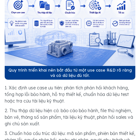
Quy trình triển khai nên bắt đầu từ một use case R&D rõ ràng
và có dữ liệu đủ tốt.
1. Xác định use case ưu tiên: phân tích phản hồi khách hàng,
tổng hợp lỗi bảo hành, hỗ trợ thiết kế, chuẩn hóa dữ liệu test
hoặc tra cứu tài liệu kỹ thuật.
2. Thu thập dữ liệu hiện có: báo cáo bảo hành, file thử nghiệm,
bản vẽ, thông số sản phẩm, tài liệu kỹ thuật, phản hồi sales và
ghi chú sản xuất.
3. Chuẩn hóa cấu trúc dữ liệu: mã sản phẩm, phiên bản thiết kế,