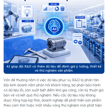
AI giúp đội R&D có thêm dữ liệu để đánh giá ý tưởng, thiết kế
và thử nghiệm sản phẩm.
Vấn đề thường nằm ở việc dữ liệu phục vụ R&D bị phân tán.
Đội kinh doanh nắm phản hồi khách hàng, bộ phận bảo hành
có dữ liệu lỗi, sản xuất biết điểm khó gia công, còn kỹ thuật giữ
bản vẽ và kết quả thử nghiệm. Nếu các dữ liệu này không
được tổng hợp kịp thời, doanh nghiệp dễ phát triển sản phẩm
theo cảm tính hoặc mất nhiều vòng thử nghiệm mới phát hiện