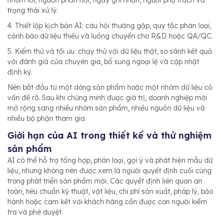
nhóm lỗi, nguồn phản hồi, ngày ghi nhận, người phụ trách và
trạng thái xử lý.
4. Thiết lập kịch bản AI: câu hỏi thường gặp, quy tắc phân loại,
cảnh báo dữ liệu thiếu và luồng chuyển cho R&D hoặc QA/QC.
5. Kiểm thử và tối ưu: chạy thử với dữ liệu thật, so sánh kết quả
với đánh giá của chuyên gia, bổ sung ngoại lệ và cập nhật
định kỳ.
Nên bắt đầu từ một dòng sản phẩm hoặc một nhóm dữ liệu có
vấn đề rõ. Sau khi chứng minh được giá trị, doanh nghiệp mới
mở rộng sang nhiều nhóm sản phẩm, nhiều nguồn dữ liệu và
nhiều bộ phận tham gia.
Giới hạn của AI trong thiết kế và thử nghiệm
sản phẩm
AI có thể hỗ trợ tổng hợp, phân loại, gợi ý và phát hiện mẫu dữ
liệu, nhưng không nên được xem là người quyết định cuối cùng
trong phát triển sản phẩm mới. Các quyết định liên quan an
toàn, tiêu chuẩn kỹ thuật, vật liệu, chi phí sản xuất, pháp lý, bảo
hành hoặc cam kết với khách hàng cần được con người kiểm
tra và phê duyệt.