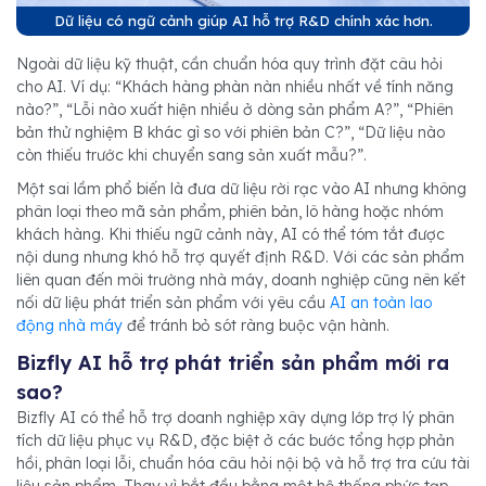
Dữ liệu có ngữ cảnh giúp AI hỗ trợ R&D chính xác hơn.
Ngoài dữ liệu kỹ thuật, cần chuẩn hóa quy trình đặt câu hỏi
cho AI. Ví dụ: “Khách hàng phàn nàn nhiều nhất về tính năng
nào?”, “Lỗi nào xuất hiện nhiều ở dòng sản phẩm A?”, “Phiên
bản thử nghiệm B khác gì so với phiên bản C?”, “Dữ liệu nào
còn thiếu trước khi chuyển sang sản xuất mẫu?”.
Một sai lầm phổ biến là đưa dữ liệu rời rạc vào AI nhưng không
phân loại theo mã sản phẩm, phiên bản, lô hàng hoặc nhóm
khách hàng. Khi thiếu ngữ cảnh này, AI có thể tóm tắt được
nội dung nhưng khó hỗ trợ quyết định R&D. Với các sản phẩm
liên quan đến môi trường nhà máy, doanh nghiệp cũng nên kết
nối dữ liệu phát triển sản phẩm với yêu cầu
AI an toàn lao
động nhà máy
để tránh bỏ sót ràng buộc vận hành.
Bizfly AI hỗ trợ phát triển sản phẩm mới ra
sao?
Bizfly AI có thể hỗ trợ doanh nghiệp xây dựng lớp trợ lý phân
tích dữ liệu phục vụ R&D, đặc biệt ở các bước tổng hợp phản
hồi, phân loại lỗi, chuẩn hóa câu hỏi nội bộ và hỗ trợ tra cứu tài