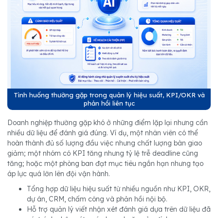
Tình huống thường gặp trong quản lý hiệu suất, KPI/OKR và
phản hồi liên tục
Doanh nghiệp thường gặp khó ở những điểm lặp lại nhưng cần
nhiều dữ liệu để đánh giá đúng. Ví dụ, một nhân viên có thể
hoàn thành đủ số lượng đầu việc nhưng chất lượng bàn giao
giảm; một nhóm có KPI tăng nhưng tỷ lệ trễ deadline cũng
tăng; hoặc một phòng ban đạt mục tiêu ngắn hạn nhưng tạo
áp lực quá lớn lên đội vận hành.
Tổng hợp dữ liệu hiệu suất từ nhiều nguồn như KPI, OKR,
dự án, CRM, chấm công và phản hồi nội bộ.
Hỗ trợ quản lý viết nhận xét đánh giá dựa trên dữ liệu đã