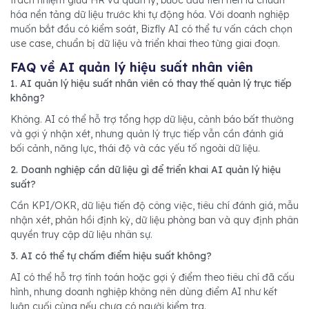
hóa nền tảng dữ liệu trước khi tự động hóa. Với doanh nghiệp
muốn bắt đầu có kiểm soát, Bizfly AI có thể tư vấn cách chọn
use case, chuẩn bị dữ liệu và triển khai theo từng giai đoạn.
FAQ về AI quản lý hiệu suất nhân viên
1. AI quản lý hiệu suất nhân viên có thay thế quản lý trực tiếp
không?
Không. AI có thể hỗ trợ tổng hợp dữ liệu, cảnh báo bất thường
và gợi ý nhận xét, nhưng quản lý trực tiếp vẫn cần đánh giá
bối cảnh, năng lực, thái độ và các yếu tố ngoài dữ liệu.
2. Doanh nghiệp cần dữ liệu gì để triển khai AI quản lý hiệu
suất?
Cần KPI/OKR, dữ liệu tiến độ công việc, tiêu chí đánh giá, mẫu
nhận xét, phản hồi định kỳ, dữ liệu phòng ban và quy định phân
quyền truy cập dữ liệu nhân sự.
3. AI có thể tự chấm điểm hiệu suất không?
AI có thể hỗ trợ tính toán hoặc gợi ý điểm theo tiêu chí đã cấu
hình, nhưng doanh nghiệp không nên dùng điểm AI như kết
luận cuối cùng nếu chưa có người kiểm tra.