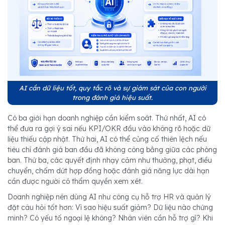
AI cần dữ liệu tốt, quy tắc rõ và sự giám sát của con người
trong đánh giá hiệu suất.
Có ba giới hạn doanh nghiệp cần kiểm soát. Thứ nhất, AI có
thể đưa ra gợi ý sai nếu KPI/OKR đầu vào không rõ hoặc dữ
liệu thiếu cập nhật. Thứ hai, AI có thể củng cố thiên lệch nếu
tiêu chí đánh giá ban đầu đã không công bằng giữa các phòng
ban. Thứ ba, các quyết định nhạy cảm như thưởng, phạt, điều
chuyển, chấm dứt hợp đồng hoặc đánh giá năng lực dài hạn
cần được người có thẩm quyền xem xét.
Doanh nghiệp nên dùng AI như công cụ hỗ trợ HR và quản lý
đặt câu hỏi tốt hơn: Vì sao hiệu suất giảm? Dữ liệu nào chứng
minh? Có yếu tố ngoại lệ không? Nhân viên cần hỗ trợ gì? Khi