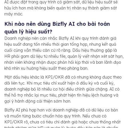
AI được đặt trong quy trình có giám sát, dữ liệu hiệu suất sẽ
hữu ích hơn mà không biến quản trị nhân sự thành giám sát
máy móc.
Khi nào nên dùng Bizfly AI cho bài toán
quản lý hiệu suất?
Doanh nghiệp nên cân nhắc Bizfly AI khi quy trình đánh giá
hiệu suất đang tốn nhiều thời gian tổng hợp, nhưng kết quả
cuối cùng vẫn thiếu căn cứ rõ ràng. Dấu hiệu thường gặp là
HR phải gom dữ liệu từ nhiều file, quản lý viết nhận xét sát hạn,
nhân viên không nhận được phản hồi kịp thời và ban lãnh đạo
khó nhìn xu hướng hiệu suất theo phòng ban.
Một dấu hiệu khác là KPI/OKR đã có nhưng không được theo
dõi liên tục. Khi mục tiêu chỉ xuất hiện ở đầu kỳ và cuối kỳ,
doanh nghiệp bỏ lỡ nhiều cơ hội điều chỉnh giữa chặng. AI có
thể hỗ trợ nhắc lại mục tiêu, phát hiện tín hiệu lệch hướng và
gợi ý hành động cải thiện sớm hơn.
Bizfly AI phù hợp hơn với doanh nghiệp đã có dữ liệu cơ bản
và muốn từng bước chuẩn hóa quy trình. Nếu chưa có
KPI/OKR rõ, chưa có tiêu chí đánh giá hoặc chưa thống nhất
trách nhiệm giữa HR và quản lý, bước đầu tiên nên là chuẩn