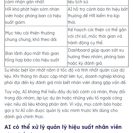
cảm nhận gần nhất.
liệu lịch sử.
HR khó phát hiện sớm nhân
AI hỗ trợ cảnh báo tín hiệu bất
viên hoặc phòng ban có hiệu
thường để HR kiểm tra kịp
suất giảm.
thời.
Kế hoạch cải thiện có thể gắn
Mục tiêu cải thiện thường
với chỉ số, mốc thời gian và
chung chung, khó theo dõi.
hành động cụ thể.
Dashboard giúp quan sát xu
Ban lãnh đạo mất thời gian
hướng theo nhóm, phòng ban
tổng hợp báo cáo hiệu suất.
hoặc kỳ đánh giá.
Sự khác biệt lớn nhất nằm ở tốc độ và tính nhất quán của dữ
liệu. Khi thông tin được cập nhật liên tục, doanh nghiệp không
phải đợi đến kỳ đánh giá mới biết nhân viên đang gặp vấn đề.
Tuy vậy, AI không thể hiểu đầy đủ bối cảnh cá nhân, thay đổi
trong đội nhóm, áp lực dự án hoặc những yếu tố ngoài công
việc nếu dữ liệu không phản ánh. Vì vậy, mọi cảnh báo hoặc
gợi ý từ AI cần được quản lý xác minh trước khi dùng cho
đánh giá chính thức.
AI có thể xử lý quản lý hiệu suất nhân viên