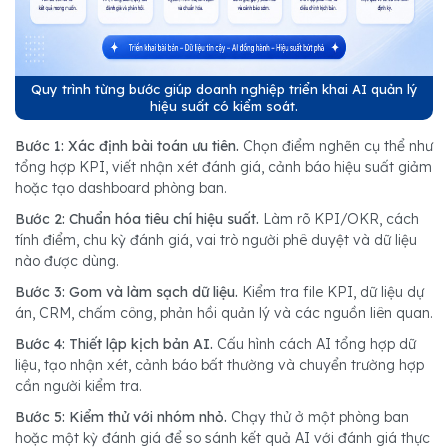
Quy trình từng bước giúp doanh nghiệp triển khai AI quản lý
hiệu suất có kiểm soát.
Bước 1: Xác định bài toán ưu tiên.
Chọn điểm nghẽn cụ thể như
tổng hợp KPI, viết nhận xét đánh giá, cảnh báo hiệu suất giảm
hoặc tạo dashboard phòng ban.
Bước 2: Chuẩn hóa tiêu chí hiệu suất.
Làm rõ KPI/OKR, cách
tính điểm, chu kỳ đánh giá, vai trò người phê duyệt và dữ liệu
nào được dùng.
Bước 3: Gom và làm sạch dữ liệu.
Kiểm tra file KPI, dữ liệu dự
án, CRM, chấm công, phản hồi quản lý và các nguồn liên quan.
Bước 4: Thiết lập kịch bản AI.
Cấu hình cách AI tổng hợp dữ
liệu, tạo nhận xét, cảnh báo bất thường và chuyển trường hợp
cần người kiểm tra.
Bước 5: Kiểm thử với nhóm nhỏ.
Chạy thử ở một phòng ban
hoặc một kỳ đánh giá để so sánh kết quả AI với đánh giá thực