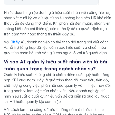
Nhiều doanh nghiệp đánh giá hiệu suất nhân viên bằng file rời,
nhận xét cuối kỳ và dữ liệu từ nhiều phòng ban nên HR khó nhìn
thấy vấn đề đúng thời điểm. Khi phản hồi đến muộn, nhân viên
không biết cần cải thiện gì, còn quản lý dễ ra quyết định dựa
trên cảm tính hoặc thông tin thiếu đầy đủ.
Với
Bizfly
AI, doanh nghiệp có thể theo dõi trong bài viết cách
AI hỗ trợ tổng hợp dữ liệu, cảnh báo hiệu suất và chuẩn hóa
quy trình phản hồi mà vẫn giữ con người ở vai trò quyết định.
Vì sao AI quản lý hiệu suất nhân viên là bài
toán quan trọng trong ngành nhân sự?
Quản lý hiệu suất không chỉ là chấm điểm cuối quý hoặc tổng
hợp KPI cuối năm. Đây là quá trình theo dõi mục tiêu, tiến độ,
chất lượng công việc, phản hồi của quản lý và tín hiệu thay đổi
trong hành vi làm việc của nhân viên. Nếu doanh nghiệp chỉ
nhìn hiệu suất ở cuối kỳ, nhiều vấn đề đã diễn ra quá lâu trước
khi HR hoặc quản lý kịp can thiệp.
Với cách làm thủ công, dữ liệu thường nằm ở nhiều nơi: file