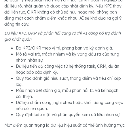
AI quản lý hiệu suất nhân viên chỉ hữu ích khi doanh nghiệp có
dữ liệu rõ, nhất quán và được cập nhật định kỳ. Nếu KPI thay
đổi liên tục, OKR không có chủ sở hữu hoặc mỗi phòng ban
dùng một cách chấm điểm khác nhau, AI sẽ khó đưa ra gợi ý
đáng tin cậy.
Dữ liệu KPI, OKR và phản hồi càng rõ thì AI càng hỗ trợ đánh
giá nhất quán.
Bộ KPI/OKR theo vị trí, phòng ban và kỳ đánh giá.
Mô tả vai trò, trách nhiệm và kỳ vọng đầu ra của từng
nhóm nhân sự.
Dữ liệu tiến độ công việc từ hệ thống task, CRM, dự án
hoặc báo cáo định kỳ.
Quy tắc đánh giá hiệu suất, thang điểm và tiêu chí xếp
loại.
Mẫu nhận xét đánh giá, mẫu phản hồi 1:1 và kế hoạch
cải thiện.
Dữ liệu chấm công, nghỉ phép hoặc khối lượng công việc
nếu có liên quan.
Quy định bảo mật và phân quyền xem dữ liệu nhân sự.
Một điểm quan trọng là dữ liệu hiệu suất có thể ảnh hưởng trực