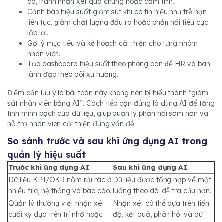
có, tránh nhận xét quá chung hoặc cảm tính.
Cảnh báo hiệu suất giảm sút khi có tín hiệu như trễ hạn
liên tục, giảm chất lượng đầu ra hoặc phản hồi tiêu cực
lặp lại.
Gợi ý mục tiêu và kế hoạch cải thiện cho từng nhóm
nhân viên.
Tạo dashboard hiệu suất theo phòng ban để HR và ban
lãnh đạo theo dõi xu hướng.
Điểm cần lưu ý là bài toán này không nên bị hiểu thành “giám
sát nhân viên bằng AI”. Cách tiếp cận đúng là dùng AI để tăng
tính minh bạch của dữ liệu, giúp quản lý phản hồi sớm hơn và
hỗ trợ nhân viên cải thiện đúng vấn đề.
So sánh trước và sau khi ứng dụng AI trong
quản lý hiệu suất
Trước khi ứng dụng AI
Sau khi ứng dụng AI
Dữ liệu KPI/OKR nằm rải rác ở
Dữ liệu được tổng hợp về một
nhiều file, hệ thống và báo cáo.
luồng theo dõi dễ tra cứu hơn.
Quản lý thường viết nhận xét
Nhận xét có thể dựa trên tiến
cuối kỳ dựa trên trí nhớ hoặc
độ, kết quả, phản hồi và dữ