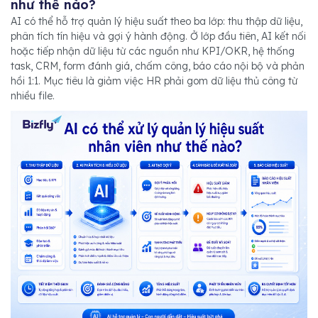
như thế nào?
AI có thể hỗ trợ quản lý hiệu suất theo ba lớp: thu thập dữ liệu,
phân tích tín hiệu và gợi ý hành động. Ở lớp đầu tiên, AI kết nối
hoặc tiếp nhận dữ liệu từ các nguồn như KPI/OKR, hệ thống
task, CRM, form đánh giá, chấm công, báo cáo nội bộ và phản
hồi 1:1. Mục tiêu là giảm việc HR phải gom dữ liệu thủ công từ
nhiều file.