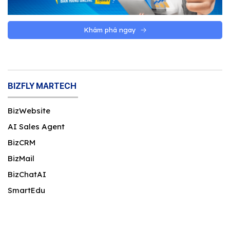
Khám phá ngay
BIZFLY MARTECH
BizWebsite
AI Sales Agent
BizCRM
BizMail
BizChatAI
SmartEdu