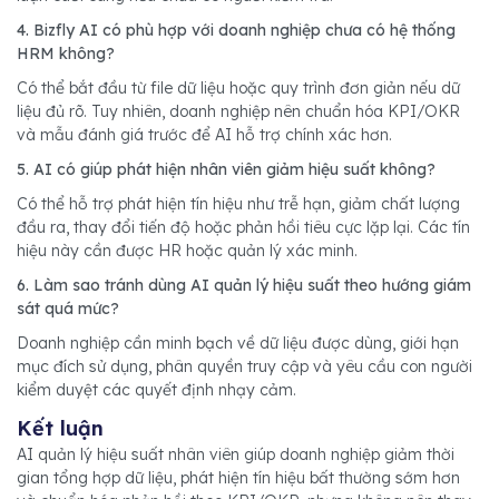
4. Bizfly AI có phù hợp với doanh nghiệp chưa có hệ thống
HRM không?
Có thể bắt đầu từ file dữ liệu hoặc quy trình đơn giản nếu dữ
liệu đủ rõ. Tuy nhiên, doanh nghiệp nên chuẩn hóa KPI/OKR
và mẫu đánh giá trước để AI hỗ trợ chính xác hơn.
5. AI có giúp phát hiện nhân viên giảm hiệu suất không?
Có thể hỗ trợ phát hiện tín hiệu như trễ hạn, giảm chất lượng
đầu ra, thay đổi tiến độ hoặc phản hồi tiêu cực lặp lại. Các tín
hiệu này cần được HR hoặc quản lý xác minh.
6. Làm sao tránh dùng AI quản lý hiệu suất theo hướng giám
sát quá mức?
Doanh nghiệp cần minh bạch về dữ liệu được dùng, giới hạn
mục đích sử dụng, phân quyền truy cập và yêu cầu con người
kiểm duyệt các quyết định nhạy cảm.
Kết luận
AI quản lý hiệu suất nhân viên giúp doanh nghiệp giảm thời
gian tổng hợp dữ liệu, phát hiện tín hiệu bất thường sớm hơn