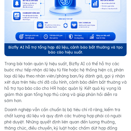
Bizfly AI hỗ trợ tổng hợp dữ liệu, cảnh báo bất thường và tạo
báo cáo hiệu suất.
Trong bài toán quản lý hiệu suất, Bizfly AI có thể hỗ trợ các
bước như: tiếp nhận dữ liệu từ file hoặc hệ thống hiện có, phân
loại dữ liệu theo nhân viên/phòng ban/kỳ đánh giá, gợi ý nhận
xét dựa trên tiêu chí đã cấu hình, cảnh báo điểm bất thường và
hỗ trợ tạo báo cáo cho HR hoặc quản lý. Kết quả kỳ vọng là
giảm thời gian tổng hợp thủ công và giúp phản hồi diễn ra
sớm hơn.
Doanh nghiệp vẫn cần chuẩn bị bộ tiêu chí rõ ràng, kiểm tra
chất lượng dữ liệu và quy định các trường hợp phải có người
phê duyệt. Những quyết định liên quan đến lương thưởng,
thăng chức, điều chuyển, kỷ luật hoặc chấm dứt hợp đồng