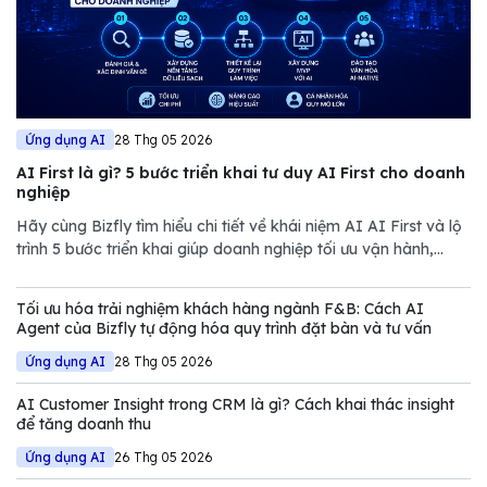
Ứng dụng AI
28 Thg 05 2026
AI First là gì? 5 bước triển khai tư duy AI First cho doanh
nghiệp
Hãy cùng Bizfly tìm hiểu chi tiết về khái niệm AI AI First và lộ
trình 5 bước triển khai giúp doanh nghiệp tối ưu vận hành,
giảm chi phí và nâng cao năng lực cạnh tranh trong thị trường
đầy biến động.
Tối ưu hóa trải nghiệm khách hàng ngành F&B: Cách AI
Agent của Bizfly tự động hóa quy trình đặt bàn và tư vấn
Ứng dụng AI
28 Thg 05 2026
AI Customer Insight trong CRM là gì? Cách khai thác insight
để tăng doanh thu
Ứng dụng AI
26 Thg 05 2026