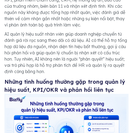
KPI, phần mềm chấm công, CRM, hệ thống dự án, báo cáo
của trưởng nhóm, biên bản 1:1 và nhận xét định tính. Khi các
nguồn này không được tổng hợp nhất quán, việc đánh giá dễ
thiên về cảm nhận gần nhất hoặc những sự kiện nổi bật, thay
vì phản ánh toàn bộ quá trình làm việc.
AI quản lý hiệu suất nhân viên giúp doanh nghiệp chuyển từ
đánh giá rời rạc sang theo dõi có dữ liệu. AI có thể hỗ trợ tổng
hợp dữ liệu đa nguồn, nhận diện tín hiệu bất thường, gợi ý câu
hỏi phản hồi và giúp quản lý chuẩn bị nhận xét có cấu trúc
hơn. Tuy nhiên, AI không nên là người “phán quyết” hiệu suất;
vai trò phù hợp là hỗ trợ phân tích để HR và quản lý ra quyết
định công bằng hơn.
Những tình huống thường gặp trong quản lý
hiệu suất, KPI/OKR và phản hồi liên tục