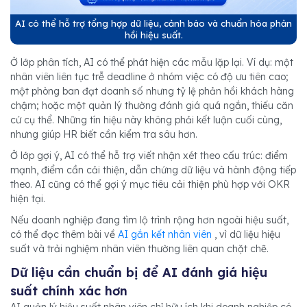
AI có thể hỗ trợ tổng hợp dữ liệu, cảnh báo và chuẩn hóa phản
hồi hiệu suất.
Ở lớp phân tích, AI có thể phát hiện các mẫu lặp lại. Ví dụ: một
nhân viên liên tục trễ deadline ở nhóm việc có độ ưu tiên cao;
một phòng ban đạt doanh số nhưng tỷ lệ phản hồi khách hàng
chậm; hoặc một quản lý thường đánh giá quá ngắn, thiếu căn
cứ cụ thể. Những tín hiệu này không phải kết luận cuối cùng,
nhưng giúp HR biết cần kiểm tra sâu hơn.
Ở lớp gợi ý, AI có thể hỗ trợ viết nhận xét theo cấu trúc: điểm
mạnh, điểm cần cải thiện, dẫn chứng dữ liệu và hành động tiếp
theo. AI cũng có thể gợi ý mục tiêu cải thiện phù hợp với OKR
hiện tại.
Nếu doanh nghiệp đang tìm lộ trình rộng hơn ngoài hiệu suất,
có thể đọc thêm bài về
AI gắn kết nhân viên
, vì dữ liệu hiệu
suất và trải nghiệm nhân viên thường liên quan chặt chẽ.
Dữ liệu cần chuẩn bị để AI đánh giá hiệu
suất chính xác hơn