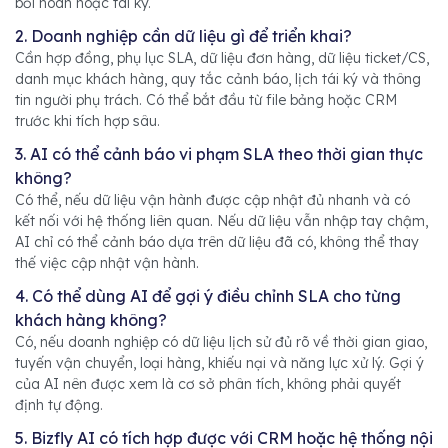
bồi hoàn hoặc tái ký.
2. Doanh nghiệp cần dữ liệu gì để triển khai?
Cần hợp đồng, phụ lục SLA, dữ liệu đơn hàng, dữ liệu ticket/CS,
danh mục khách hàng, quy tắc cảnh báo, lịch tái ký và thông
tin người phụ trách. Có thể bắt đầu từ file bảng hoặc CRM
trước khi tích hợp sâu.
3. AI có thể cảnh báo vi phạm SLA theo thời gian thực
không?
Có thể, nếu dữ liệu vận hành được cập nhật đủ nhanh và có
kết nối với hệ thống liên quan. Nếu dữ liệu vẫn nhập tay chậm,
AI chỉ có thể cảnh báo dựa trên dữ liệu đã có, không thể thay
thế việc cập nhật vận hành.
4. Có thể dùng AI để gợi ý điều chỉnh SLA cho từng
khách hàng không?
Có, nếu doanh nghiệp có dữ liệu lịch sử đủ rõ về thời gian giao,
tuyến vận chuyển, loại hàng, khiếu nại và năng lực xử lý. Gợi ý
của AI nên được xem là cơ sở phân tích, không phải quyết
định tự động.
5. Bizfly AI có tích hợp được với CRM hoặc hệ thống nội