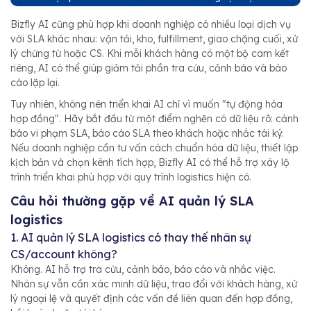
Bizfly AI cũng phù hợp khi doanh nghiệp có nhiều loại dịch vụ
với SLA khác nhau: vận tải, kho, fulfillment, giao chặng cuối, xử
lý chứng từ hoặc CS. Khi mỗi khách hàng có một bộ cam kết
riêng, AI có thể giúp giảm tải phần tra cứu, cảnh báo và báo
cáo lặp lại.
Tuy nhiên, không nên triển khai AI chỉ vì muốn "tự động hóa
hợp đồng". Hãy bắt đầu từ một điểm nghẽn có dữ liệu rõ: cảnh
báo vi phạm SLA, báo cáo SLA theo khách hoặc nhắc tái ký.
Nếu doanh nghiệp cần tư vấn cách chuẩn hóa dữ liệu, thiết lập
kịch bản và chọn kênh tích hợp, Bizfly AI có thể hỗ trợ xây lộ
trình triển khai phù hợp với quy trình logistics hiện có.
Câu hỏi thường gặp về AI quản lý SLA
logistics
1. AI quản lý SLA logistics có thay thế nhân sự
CS/account không?
Không. AI hỗ trợ tra cứu, cảnh báo, báo cáo và nhắc việc.
Nhân sự vẫn cần xác minh dữ liệu, trao đổi với khách hàng, xử
lý ngoại lệ và quyết định các vấn đề liên quan đến hợp đồng,