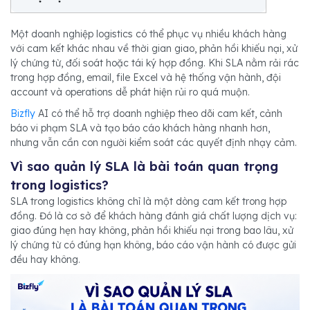
Một doanh nghiệp logistics có thể phục vụ nhiều khách hàng
với cam kết khác nhau về thời gian giao, phản hồi khiếu nại, xử
lý chứng từ, đối soát hoặc tái ký hợp đồng. Khi SLA nằm rải rác
trong hợp đồng, email, file Excel và hệ thống vận hành, đội
account và operations dễ phát hiện rủi ro quá muộn.
Bizfly
AI có thể hỗ trợ doanh nghiệp theo dõi cam kết, cảnh
báo vi phạm SLA và tạo báo cáo khách hàng nhanh hơn,
nhưng vẫn cần con người kiểm soát các quyết định nhạy cảm.
Vì sao quản lý SLA là bài toán quan trọng
trong logistics?
SLA trong logistics không chỉ là một dòng cam kết trong hợp
đồng. Đó là cơ sở để khách hàng đánh giá chất lượng dịch vụ:
giao đúng hẹn hay không, phản hồi khiếu nại trong bao lâu, xử
lý chứng từ có đúng hạn không, báo cáo vận hành có được gửi
đều hay không.