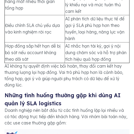
hàng mất nhiều thời gian
lý khiếu nại và mức tuân thủ
tổng hợp
cam kết
AI phân tích dữ liệu thực tế để
Điều chỉnh SLA chủ yếu dựa
gợi ý SLA phù hợp hơn theo
vào kinh nghiệm rời rạc
tuyến, loại hàng, năng lực vận
hành
Hợp đồng sắp hết hạn dễ bị
AI nhắc hạn tái ký, gợi ý nội
bỏ sót nếu account không
dung chăm sóc và hỗ trợ phân
theo dõi sát
tích hiệu quả hợp đồng
AI không tự quyết định việc bồi hoàn, thay đổi cam kết hay
thương lượng lại hợp đồng. Vai trò phù hợp hơn là cảnh báo,
tổng hợp, gợi ý và giúp người phụ trách có dữ liệu để xử lý
đúng lúc.
Những tình huống thường gặp khi dùng AI
quản lý SLA logistics
Doanh nghiệp nên bắt đầu từ các tình huống lặp lại nhiều và
có tác động trực tiếp đến khách hàng. Với nhóm bài toán này,
các use case thường gặp gồm: