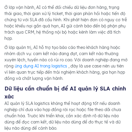
Ở lớp vận hành, AI có thể đối chiếu dữ liệu đơn hàng, trạng
thái giao, thời gian xử lý ticket, thời gian phản hồi hoặc tiến độ
chứng từ với SLA đã cấu hình. Khi phát hiện đơn có nguy cơ trễ
hoặc khiếu nại gần quá hạn, AI gửi cảnh báo đến bộ phận phụ
trách qua CRM, hệ thống nội bộ hoặc kênh làm việc đã tích
hợp.
Ở lớp quản trị, AI hỗ trợ tạo báo cáo theo khách hàng hoặc
nhóm dịch vụ: cam kết nào đang đạt, cam kết nào thường
xuyên lệch, tuyến nào có rủi ro cao. Với doanh nghiệp đang mở
rộng
ứng dụng AI trong logistics
, đây là use case nên ưu tiên
vì liên quan trực tiếp đến trải nghiệm khách hàng, gia hạn hợp
đồng và chất lượng vận hành.
Dữ liệu cần chuẩn bị để AI quản lý SLA chính
xác
AI quản lý SLA logistics không thể hoạt động tốt nếu doanh
nghiệp chỉ đưa vào hợp đồng rời rạc hoặc file theo dõi chưa
chuẩn hóa. Trước khi triển khai, cần xác định rõ dữ liệu nào
dùng để đọc cam kết, dữ liệu nào dùng để đo thực tế và dữ
liệu nào dùng để cảnh báo.