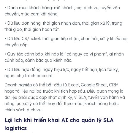
• Danh mục khách hàng: mã khách, loại dịch vụ, tuyến vận
chuyển, mức cam kết riêng.
• Dữ liệu đơn hàng: thời gian nhận đơn, thời gian xử lý, trạng
thái giao, thời gian hoàn tất.
• Dữ liệu CS/ticket: thời gian tiếp nhận, phản hồi, xử lý khiếu nại,
chuyển cấp.
• Quy tắc cảnh báo: khi nào là "có nguy cơ vi phạm", ai nhận
cảnh báo, cảnh báo qua kênh nào.
• Dữ liệu hợp đồng: ngày hiệu lực, ngày hết hạn, lịch tái ký,
người phụ trách account.
Doanh nghiệp có thể bắt đầu từ Excel, Google Sheet, CRM
hoặc tài liệu nội bộ trước khi tích hợp sâu. Điều quan trọng là
dữ liệu phải được cập nhật định kỳ, vì SLA, tuyến vận hành và
năng lực xử lý có thể thay đổi theo mùa, khách hàng hoặc
chính sách dịch vụ.
Lợi ích khi triển khai AI cho quản lý SLA
logistics