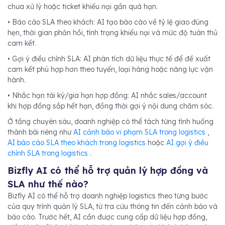
chưa xử lý hoặc ticket khiếu nại gần quá hạn.
• Báo cáo SLA theo khách: AI tạo báo cáo về tỷ lệ giao đúng
hẹn, thời gian phản hồi, tình trạng khiếu nại và mức độ tuân thủ
cam kết.
• Gợi ý điều chỉnh SLA: AI phân tích dữ liệu thực tế để đề xuất
cam kết phù hợp hơn theo tuyến, loại hàng hoặc năng lực vận
hành.
• Nhắc hạn tái ký/gia hạn hợp đồng: AI nhắc sales/account
khi hợp đồng sắp hết hạn, đồng thời gợi ý nội dung chăm sóc.
Ở tầng chuyên sâu, doanh nghiệp có thể tách từng tình huống
thành bài riêng như
AI cảnh báo vi phạm SLA trong logistics
,
AI báo cáo SLA theo khách trong logistics
hoặc
AI gợi ý điều
chỉnh SLA trong logistics
.
Bizfly AI có thể hỗ trợ quản lý hợp đồng và
SLA như thế nào?
Bizfly AI có thể hỗ trợ doanh nghiệp logistics theo từng bước
của quy trình quản lý SLA, từ tra cứu thông tin đến cảnh báo và
báo cáo. Trước hết, AI cần được cung cấp dữ liệu hợp đồng,