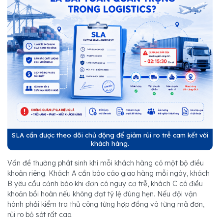
SLA cần được theo dõi chủ động để giảm rủi ro trễ cam kết với
khách hàng.
Vấn đề thường phát sinh khi mỗi khách hàng có một bộ điều
khoản riêng. Khách A cần báo cáo giao hàng mỗi ngày, khách
B yêu cầu cảnh báo khi đơn có nguy cơ trễ, khách C có điều
khoản bồi hoàn nếu không đạt tỷ lệ đúng hẹn. Nếu đội vận
hành phải kiểm tra thủ công từng hợp đồng và từng mã đơn,
rủi ro bỏ sót rất cao.