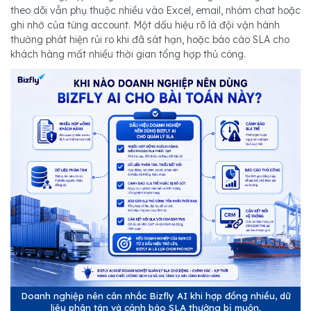
theo dõi vẫn phụ thuộc nhiều vào Excel, email, nhóm chat hoặc
ghi nhớ của từng account. Một dấu hiệu rõ là đội vận hành
thường phát hiện rủi ro khi đã sát hạn, hoặc báo cáo SLA cho
khách hàng mất nhiều thời gian tổng hợp thủ công.
Doanh nghiệp nên cân nhắc Bizfly AI khi hợp đồng nhiều, dữ
liệu phân tán và cảnh báo SLA thường bị muộn.