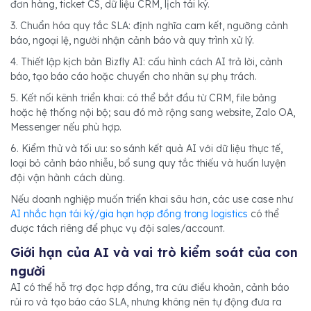
đơn hàng, ticket CS, dữ liệu CRM, lịch tái ký.
3. Chuẩn hóa quy tắc SLA: định nghĩa cam kết, ngưỡng cảnh
báo, ngoại lệ, người nhận cảnh báo và quy trình xử lý.
4. Thiết lập kịch bản Bizfly AI: cấu hình cách AI trả lời, cảnh
báo, tạo báo cáo hoặc chuyển cho nhân sự phụ trách.
5. Kết nối kênh triển khai: có thể bắt đầu từ CRM, file bảng
hoặc hệ thống nội bộ; sau đó mở rộng sang website, Zalo OA,
Messenger nếu phù hợp.
6. Kiểm thử và tối ưu: so sánh kết quả AI với dữ liệu thực tế,
loại bỏ cảnh báo nhiễu, bổ sung quy tắc thiếu và huấn luyện
đội vận hành cách dùng.
Nếu doanh nghiệp muốn triển khai sâu hơn, các use case như
AI nhắc hạn tái ký/gia hạn hợp đồng trong logistics
có thể
được tách riêng để phục vụ đội sales/account.
Giới hạn của AI và vai trò kiểm soát của con
người
AI có thể hỗ trợ đọc hợp đồng, tra cứu điều khoản, cảnh báo
rủi ro và tạo báo cáo SLA, nhưng không nên tự động đưa ra