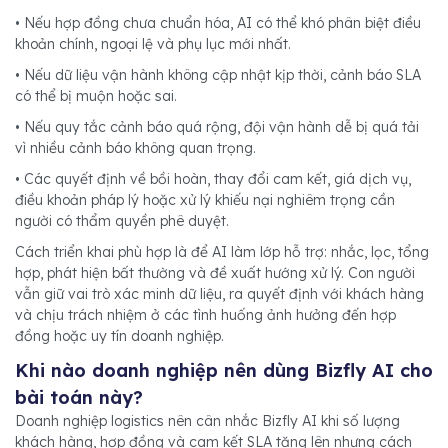
• Nếu hợp đồng chưa chuẩn hóa, AI có thể khó phân biệt điều
khoản chính, ngoại lệ và phụ lục mới nhất.
• Nếu dữ liệu vận hành không cập nhật kịp thời, cảnh báo SLA
có thể bị muộn hoặc sai.
• Nếu quy tắc cảnh báo quá rộng, đội vận hành dễ bị quá tải
vì nhiều cảnh báo không quan trọng.
• Các quyết định về bồi hoàn, thay đổi cam kết, giá dịch vụ,
điều khoản pháp lý hoặc xử lý khiếu nại nghiêm trọng cần
người có thẩm quyền phê duyệt.
Cách triển khai phù hợp là để AI làm lớp hỗ trợ: nhắc, lọc, tổng
hợp, phát hiện bất thường và đề xuất hướng xử lý. Con người
vẫn giữ vai trò xác minh dữ liệu, ra quyết định với khách hàng
và chịu trách nhiệm ở các tình huống ảnh hưởng đến hợp
đồng hoặc uy tín doanh nghiệp.
Khi nào doanh nghiệp nên dùng Bizfly AI cho
bài toán này?
Doanh nghiệp logistics nên cân nhắc Bizfly AI khi số lượng
khách hàng, hợp đồng và cam kết SLA tăng lên nhưng cách