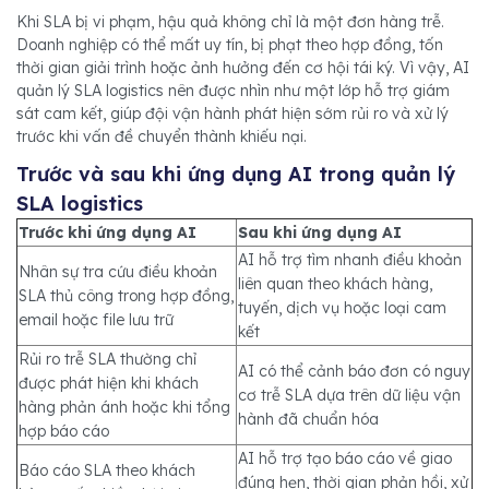
Khi SLA bị vi phạm, hậu quả không chỉ là một đơn hàng trễ.
Doanh nghiệp có thể mất uy tín, bị phạt theo hợp đồng, tốn
thời gian giải trình hoặc ảnh hưởng đến cơ hội tái ký. Vì vậy, AI
quản lý SLA logistics nên được nhìn như một lớp hỗ trợ giám
sát cam kết, giúp đội vận hành phát hiện sớm rủi ro và xử lý
trước khi vấn đề chuyển thành khiếu nại.
Trước và sau khi ứng dụng AI trong quản lý
SLA logistics
Trước khi ứng dụng AI
Sau khi ứng dụng AI
AI hỗ trợ tìm nhanh điều khoản
Nhân sự tra cứu điều khoản
liên quan theo khách hàng,
SLA thủ công trong hợp đồng,
tuyến, dịch vụ hoặc loại cam
email hoặc file lưu trữ
kết
Rủi ro trễ SLA thường chỉ
AI có thể cảnh báo đơn có nguy
được phát hiện khi khách
cơ trễ SLA dựa trên dữ liệu vận
hàng phản ánh hoặc khi tổng
hành đã chuẩn hóa
hợp báo cáo
AI hỗ trợ tạo báo cáo về giao
Báo cáo SLA theo khách
đúng hẹn, thời gian phản hồi, xử