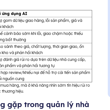
i ứng dụng AI
rợ gom dữ liệu giao hàng, lỗi sản phẩm, giá và
i khách
hể cảnh báo sớm khi lỗi, giao chậm hoặc thiếu
ng bất thường
so sánh theo giá, chất lượng, thời gian giao, ổn
n kho và phản hồi khách
rợ đánh giá rủi ro dựa trên dữ liệu nhà cung cấp,
n phẩm và phản hồi tương tự
 hợp review/khiếu nại để hỗ trợ cải tiến sản phẩm
i nguồn cung
mua hàng, mà ở khả năng nhìn sớm tín hiệu rủi ro
 thương hiệu.
g gặp trong quản lý nhà