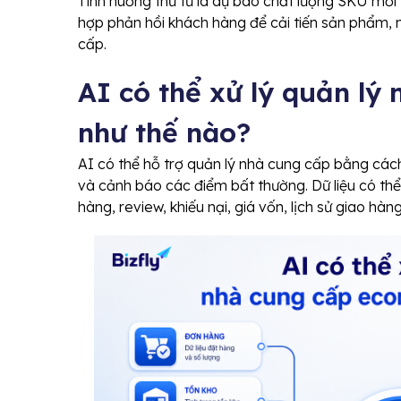
Tình huống thứ tư là dự báo chất lượng SKU mới 
hợp phản hồi khách hàng để cải tiến sản phẩm, 
cấp.
AI có thể xử lý quản l
như thế nào?
AI có thể hỗ trợ quản lý nhà cung cấp bằng cách
và cảnh báo các điểm bất thường. Dữ liệu có th
hàng, review, khiếu nại, giá vốn, lịch sử giao hàn