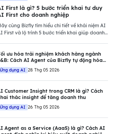
I First là gì? 5 bước triển khai tư duy
AI First cho doanh nghiệp
ãy cùng Bizfly tìm hiểu chi tiết về khái niệm AI
I First và lộ trình 5 bước triển khai giúp doanh
ghiệp tối ưu vận hành, giảm chi phí và nâng
ao năng lực cạnh tranh trong thị trường đầy
ối ưu hóa trải nghiệm khách hàng ngành
iến động.
&B: Cách AI Agent của Bizfly tự động hóa
uy trình đặt bàn và tư vấn
Ứng dụng AI
28 Thg 05 2026
I Customer Insight trong CRM là gì? Cách
hai thác insight để tăng doanh thu
Ứng dụng AI
26 Thg 05 2026
I Agent as a Service (AaaS) là gì? Cách AI