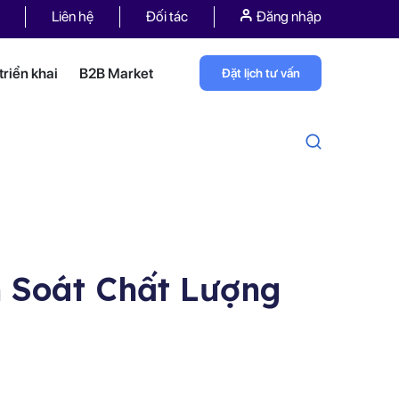
Liên hệ
Đối tác
Đăng nhập
riển khai
B2B Market
Đặt lịch tư vấn
 Soát Chất Lượng