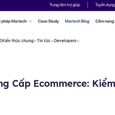
Trung tâm trợ giúp
Tuyển dụng
i pháp Martech
Case Study
Martech Blog
Cẩm nang t
I
Kiến thức chung
Tin tức
Developers
ng Cấp Ecommerce: Kiểm