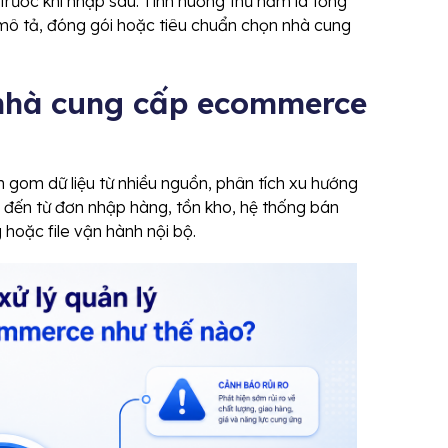
trước khi nhập sâu. Tình huống thứ năm là tổng
mô tả, đóng gói hoặc tiêu chuẩn chọn nhà cung
ý nhà cung cấp ecommerce
 gom dữ liệu từ nhiều nguồn, phân tích xu hướng
ể đến từ đơn nhập hàng, tồn kho, hệ thống bán
g hoặc file vận hành nội bộ.