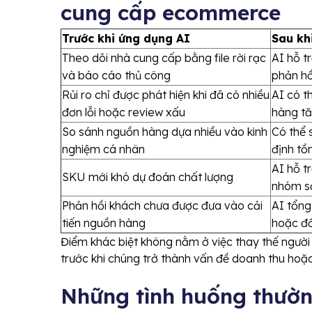
cung cấp ecommerce
Trước khi ứng dụng AI
Sau kh
Theo dõi nhà cung cấp bằng file rời rạc
AI hỗ t
và báo cáo thủ công
phản hồ
Rủi ro chỉ được phát hiện khi đã có nhiều
AI có t
đơn lỗi hoặc review xấu
hàng tă
So sánh nguồn hàng dựa nhiều vào kinh
Có thể 
nghiệm cá nhân
định tồ
AI hỗ t
SKU mới khó dự đoán chất lượng
nhóm sả
Phản hồi khách chưa được đưa vào cải
AI tổng
tiến nguồn hàng
hoặc đổ
Điểm khác biệt không nằm ở việc thay thế người 
trước khi chúng trở thành vấn đề doanh thu hoặc
Những tình huống thườn