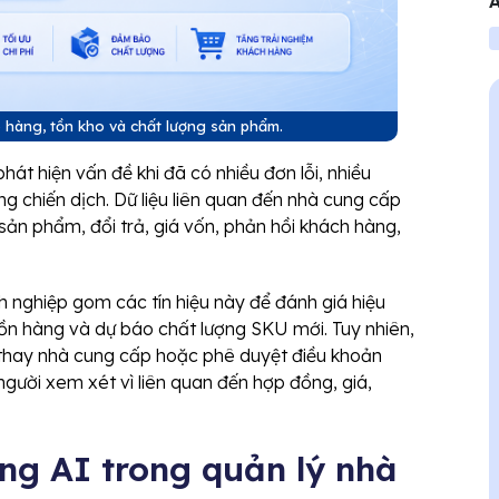
A
V
ao hàng, tồn kho và chất lượng sản phẩm.
át hiện vấn đề khi đã có nhiều đơn lỗi, nhiều
g chiến dịch. Dữ liệu liên quan đến nhà cung cấp
i sản phẩm, đổi trả, giá vốn, phản hồi khách hàng,
nghiệp gom các tín hiệu này để đánh giá hiệu
uồn hàng và dự báo chất lượng SKU mới. Tuy nhiên,
 thay nhà cung cấp hoặc phê duyệt điều khoản
gười xem xét vì liên quan đến hợp đồng, giá,
ng AI trong quản lý nhà