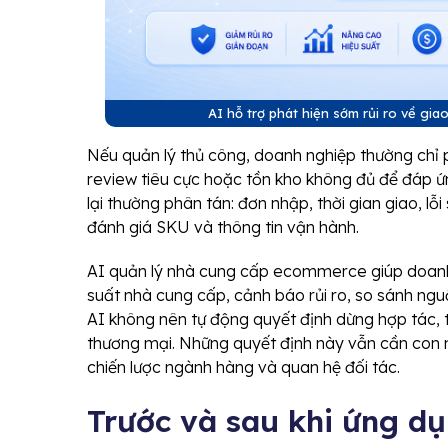
AI hỗ trợ phát hiện sớm rủi ro về gi
Nếu quản lý thủ công, doanh nghiệp thường chỉ ph
review tiêu cực hoặc tồn kho không đủ để đáp ứn
lại thường phân tán: đơn nhập, thời gian giao, lỗ
đánh giá SKU và thông tin vận hành.
AI quản lý nhà cung cấp ecommerce giúp doanh 
suất nhà cung cấp, cảnh báo rủi ro, so sánh ng
AI không nên tự động quyết định dừng hợp tác,
thương mại. Những quyết định này vẫn cần con n
chiến lược ngành hàng và quan hệ đối tác.
Trước và sau khi ứng dụ