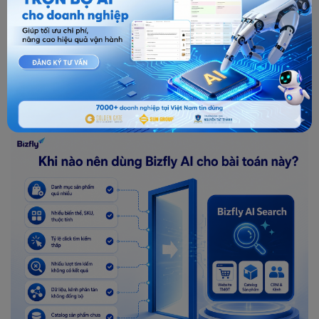
Khi nào nên dùng Bizfly AI cho bài toán
này?
Doanh nghiệp nên cân nhắc Bizfly AI khi website có nhiều sản
phẩm, nhiều biến thể hoặc khách thường tìm kiếm bằng cách
diễn đạt không khớp với danh mục. Một dấu hiệu rõ là thanh
tìm kiếm có nhiều truy vấn không có kết quả, tỷ lệ click sau tìm
kiếm thấp, hoặc nhân viên thường phải trả lời lại các câu hỏi
“shop có mẫu giống thế này không?”.