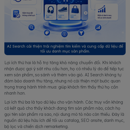
AI Search cải thiện trải nghiệm tìm kiếm và cung cấp dữ liệu để
tối ưu danh mục sản phẩm.
Lợi ích thứ hai là hỗ trợ tăng khả năng chuyển đổi. Khi khách
nhận được gợi ý sát nhu cầu hơn, họ có nhiều lý do để tiếp tục
xem sản phẩm, so sánh và thêm vào giỏ. AI Search không tự
đảm bảo doanh thu tăng, nhưng nó cải thiện một bước quan
trọng trong hành trình mua: giúp khách tìm thấy thứ họ cần
nhanh hơn.
Lợi ích thứ ba là tạo dữ liệu cho vận hành. Các truy vấn không
có kết quả cho thấy khách đang tìm sản phẩm nào, cách họ
gọi tên sản phẩm ra sao, nội dung mô tả nào còn thiếu. Đây là
nguồn dữ liệu hữu ích để tối ưu catalog, SEO onsite, danh mục,
bộ lọc và chiến dịch remarketing.