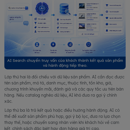
AI Search chuyển truy vấn của khách thành kết quả sản phẩm
và hành động tiếp theo.
Lớp thứ hai là đối chiếu với dữ liệu sản phẩm. AI cần đọc được
tên sản phẩm, mô tả, danh mục, thuộc tính, tồn kho, giá,
chương trình khuyến mãi, đánh giá và các quy tắc ưu tiên bán
hàng. Nếu catalog nghèo dữ liệu, AI khó đưa ra gợi ý chính
xác.
Lớp thứ ba là trả kết quả hoặc điều hướng hành động. AI có
thể đề xuất sản phẩm phù hợp, gợi ý bộ lọc, đưa ra lựa chọn
thay thế, hoặc chuyển sang nhân viên khi khách hỏi về cam
kết, chính sách đặc biệt hay đơn hàng giá trị cao.