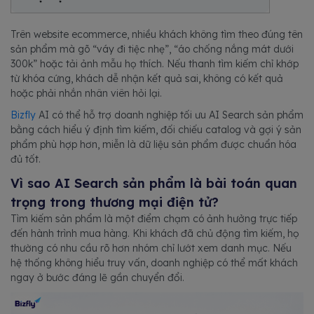
Trên website ecommerce, nhiều khách không tìm theo đúng tên
sản phẩm mà gõ “váy đi tiệc nhẹ”, “áo chống nắng mát dưới
300k” hoặc tải ảnh mẫu họ thích. Nếu thanh tìm kiếm chỉ khớp
từ khóa cứng, khách dễ nhận kết quả sai, không có kết quả
hoặc phải nhắn nhân viên hỏi lại.
Bizfly
AI có thể hỗ trợ doanh nghiệp tối ưu AI Search sản phẩm
bằng cách hiểu ý định tìm kiếm, đối chiếu catalog và gợi ý sản
phẩm phù hợp hơn, miễn là dữ liệu sản phẩm được chuẩn hóa
đủ tốt.
Vì sao AI Search sản phẩm là bài toán quan
trọng trong thương mại điện tử?
Tìm kiếm sản phẩm là một điểm chạm có ảnh hưởng trực tiếp
đến hành trình mua hàng. Khi khách đã chủ động tìm kiếm, họ
thường có nhu cầu rõ hơn nhóm chỉ lướt xem danh mục. Nếu
hệ thống không hiểu truy vấn, doanh nghiệp có thể mất khách
ngay ở bước đáng lẽ gần chuyển đổi.