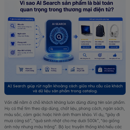
AI Search giúp rút ngắn khoảng cách giữa nhu cầu của khách
và dữ liệu sản phẩm trong catalog.
Vấn đề nằm ở chỗ khách không luôn dùng đúng tên sản phẩm.
Họ có thể tìm theo dịp dùng, chất liệu, phong cách, ngân sách,
màu sắc, cảm giác hoặc hình ảnh tham khảo. Ví dụ, “giày đi
mưa công sở”, “quà sinh nhật cho mẹ dưới 500k”, “áo giống
ảnh này nhưng màu trắng”. Bộ lọc truyền thống khó hiểu các