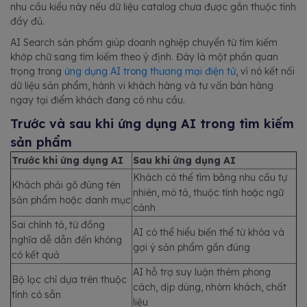
nhu cầu kiểu này nếu dữ liệu catalog chưa được gắn thuộc tính
đầy đủ.
AI Search sản phẩm giúp doanh nghiệp chuyển từ tìm kiếm
khớp chữ sang tìm kiếm theo ý định. Đây là một phần quan
trọng trong
ứng dụng AI trong thương mại điện tử
, vì nó kết nối
dữ liệu sản phẩm, hành vi khách hàng và tư vấn bán hàng
ngay tại điểm khách đang có nhu cầu.
Trước và sau khi ứng dụng AI trong tìm kiếm
sản phẩm
Trước khi ứng dụng AI
Sau khi ứng dụng AI
Khách có thể tìm bằng nhu cầu tự
Khách phải gõ đúng tên
nhiên, mô tả, thuộc tính hoặc ngữ
sản phẩm hoặc danh mục
cảnh
Sai chính tả, từ đồng
AI có thể hiểu biến thể từ khóa và
nghĩa dễ dẫn đến không
gợi ý sản phẩm gần đúng
có kết quả
AI hỗ trợ suy luận thêm phong
Bộ lọc chỉ dựa trên thuộc
cách, dịp dùng, nhóm khách, chất
tính có sẵn
liệu