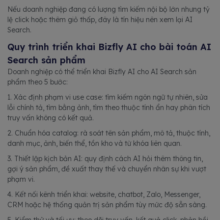
Nếu doanh nghiệp đang có lượng tìm kiếm nội bộ lớn nhưng tỷ
lệ click hoặc thêm giỏ thấp, đây là tín hiệu nên xem lại AI
Search.
Quy trình triển khai Bizfly AI cho bài toán AI
Search sản phẩm
Doanh nghiệp có thể triển khai Bizfly AI cho AI Search sản
phẩm theo 5 bước:
1. Xác định phạm vi use case: tìm kiếm ngôn ngữ tự nhiên, sửa
lỗi chính tả, tìm bằng ảnh, tìm theo thuộc tính ẩn hay phân tích
truy vấn không có kết quả.
2. Chuẩn hóa catalog: rà soát tên sản phẩm, mô tả, thuộc tính,
danh mục, ảnh, biến thể, tồn kho và từ khóa liên quan.
3. Thiết lập kịch bản AI: quy định cách AI hỏi thêm thông tin,
gợi ý sản phẩm, đề xuất thay thế và chuyển nhân sự khi vượt
phạm vi.
4. Kết nối kênh triển khai: website, chatbot, Zalo, Messenger,
CRM hoặc hệ thống quản trị sản phẩm tùy mức độ sẵn sàng.
5. Kiểm thử và tối ưu: theo dõi truy vấn, kết quả click, phản hồi