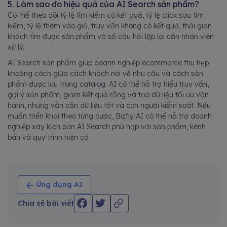
5. Làm sao đo hiệu quả của AI Search sản phẩm?
Có thể theo dõi tỷ lệ tìm kiếm có kết quả, tỷ lệ click sau tìm
kiếm, tỷ lệ thêm vào giỏ, truy vấn không có kết quả, thời gian
khách tìm được sản phẩm và số câu hỏi lặp lại cần nhân viên
xử lý.
AI Search sản phẩm giúp doanh nghiệp ecommerce thu hẹp
khoảng cách giữa cách khách nói về nhu cầu và cách sản
phẩm được lưu trong catalog. AI có thể hỗ trợ hiểu truy vấn,
gợi ý sản phẩm, giảm kết quả rỗng và tạo dữ liệu tối ưu vận
hành, nhưng vẫn cần dữ liệu tốt và con người kiểm soát. Nếu
muốn triển khai theo từng bước, Bizfly AI có thể hỗ trợ doanh
nghiệp xây kịch bản AI Search phù hợp với sản phẩm, kênh
bán và quy trình hiện có.
Ứng dụng AI
Chia sẻ bài viết