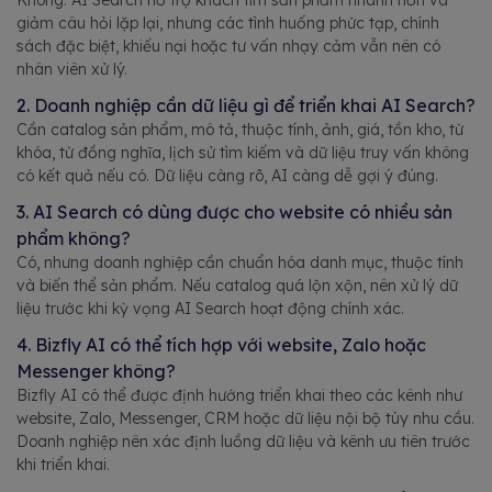
Không. AI Search hỗ trợ khách tìm sản phẩm nhanh hơn và
giảm câu hỏi lặp lại, nhưng các tình huống phức tạp, chính
sách đặc biệt, khiếu nại hoặc tư vấn nhạy cảm vẫn nên có
nhân viên xử lý.
2. Doanh nghiệp cần dữ liệu gì để triển khai AI Search?
Cần catalog sản phẩm, mô tả, thuộc tính, ảnh, giá, tồn kho, từ
khóa, từ đồng nghĩa, lịch sử tìm kiếm và dữ liệu truy vấn không
có kết quả nếu có. Dữ liệu càng rõ, AI càng dễ gợi ý đúng.
3. AI Search có dùng được cho website có nhiều sản
phẩm không?
Có, nhưng doanh nghiệp cần chuẩn hóa danh mục, thuộc tính
và biến thể sản phẩm. Nếu catalog quá lộn xộn, nên xử lý dữ
liệu trước khi kỳ vọng AI Search hoạt động chính xác.
4. Bizfly AI có thể tích hợp với website, Zalo hoặc
Messenger không?
Bizfly AI có thể được định hướng triển khai theo các kênh như
website, Zalo, Messenger, CRM hoặc dữ liệu nội bộ tùy nhu cầu.
Doanh nghiệp nên xác định luồng dữ liệu và kênh ưu tiên trước
khi triển khai.