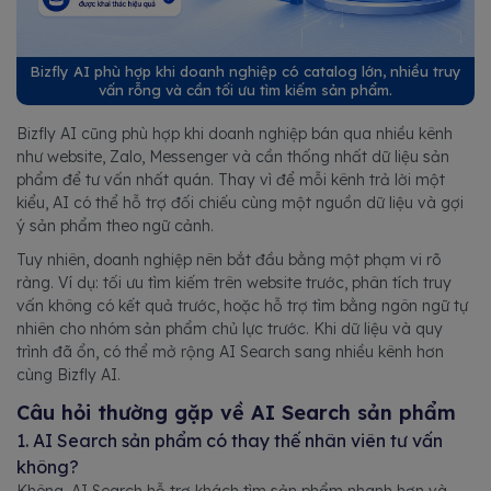
Bizfly AI phù hợp khi doanh nghiệp có catalog lớn, nhiều truy
vấn rỗng và cần tối ưu tìm kiếm sản phẩm.
Bizfly AI cũng phù hợp khi doanh nghiệp bán qua nhiều kênh
như website, Zalo, Messenger và cần thống nhất dữ liệu sản
phẩm để tư vấn nhất quán. Thay vì để mỗi kênh trả lời một
kiểu, AI có thể hỗ trợ đối chiếu cùng một nguồn dữ liệu và gợi
ý sản phẩm theo ngữ cảnh.
Tuy nhiên, doanh nghiệp nên bắt đầu bằng một phạm vi rõ
ràng. Ví dụ: tối ưu tìm kiếm trên website trước, phân tích truy
vấn không có kết quả trước, hoặc hỗ trợ tìm bằng ngôn ngữ tự
nhiên cho nhóm sản phẩm chủ lực trước. Khi dữ liệu và quy
trình đã ổn, có thể mở rộng AI Search sang nhiều kênh hơn
cùng Bizfly AI.
Câu hỏi thường gặp về AI Search sản phẩm
1. AI Search sản phẩm có thay thế nhân viên tư vấn
không?