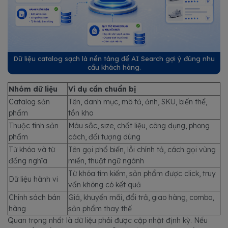
Dữ liệu catalog sạch là nền tảng để AI Search gợi ý đúng nhu
cầu khách hàng.
Nhóm dữ liệu
Ví dụ cần chuẩn bị
Catalog sản
Tên, danh mục, mô tả, ảnh, SKU, biến thể,
phẩm
tồn kho
Thuộc tính sản
Màu sắc, size, chất liệu, công dụng, phong
phẩm
cách, đối tượng dùng
Từ khóa và từ
Tên gọi phổ biến, lỗi chính tả, cách gọi vùng
đồng nghĩa
miền, thuật ngữ ngành
Từ khóa tìm kiếm, sản phẩm được click, truy
Dữ liệu hành vi
vấn không có kết quả
Chính sách bán
Giá, khuyến mãi, đổi trả, giao hàng, combo,
hàng
sản phẩm thay thế
Quan trọng nhất là dữ liệu phải được cập nhật định kỳ. Nếu