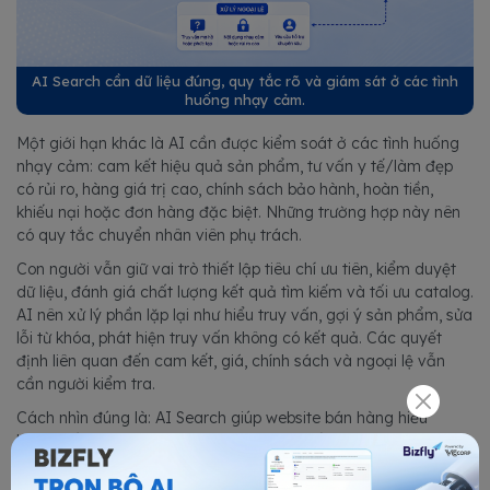
AI Search cần dữ liệu đúng, quy tắc rõ và giám sát ở các tình
huống nhạy cảm.
Một giới hạn khác là AI cần được kiểm soát ở các tình huống
nhạy cảm: cam kết hiệu quả sản phẩm, tư vấn y tế/làm đẹp
có rủi ro, hàng giá trị cao, chính sách bảo hành, hoàn tiền,
khiếu nại hoặc đơn hàng đặc biệt. Những trường hợp này nên
có quy tắc chuyển nhân viên phụ trách.
Con người vẫn giữ vai trò thiết lập tiêu chí ưu tiên, kiểm duyệt
dữ liệu, đánh giá chất lượng kết quả tìm kiếm và tối ưu catalog.
AI nên xử lý phần lặp lại như hiểu truy vấn, gợi ý sản phẩm, sửa
lỗi từ khóa, phát hiện truy vấn không có kết quả. Các quyết
định liên quan đến cam kết, giá, chính sách và ngoại lệ vẫn
cần người kiểm tra.
Cách nhìn đúng là: AI Search giúp website bán hàng hiểu
khách tốt hơn, còn đội ngũ vận hành quyết định cách dùng dữ
liệu đó để cải thiện kinh doanh.