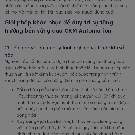
nhật các luồng công việc mới sẽ khiến hệ thống nhanh chóng
lỗi thời và mất đi tính liên quan đối với người dùng cuối.
Giải pháp khắc phục để duy trì sự tăng
trưởng bền vững qua CRM Automation
Chuẩn hóa và tối ưu quy trình nghiệp vụ trước khi số
hóa
Nguyên tắc cốt lõi của tự động hóa bền vững là: Không bao
giờ tự động hóa một quy trình thừa hoặc lỗi. Doanh nghiệp cần
thực hiện rà soát định kỳ (Audit) các bước trong hành trình
khách hàng để loại bỏ những điểm nghẽn không cần thiết.
Tối ưu hóa phễu bán hàng:
Xác định rõ các điểm chạm
(Touchpoints) thực sự mang lại chuyển đổi. Chỉ khi quy
trình thủ công đã vận hành trơn tru và chứng minh được
hiệu quả, doanh nghiệp mới nên tiến hành cấu hình tự
động hóa.
Xây dựng kịch bản linh hoạt:
Thay vì các luồng công
việc cứng nhắc, hãy thiết kế các quy trình có khả năng
phân nhánh dựa trên hành vi thực tế của khách hàng,