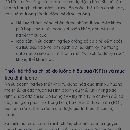
Dữ liệu là nền tảng của mọi kịch bản tự động hóa. Khi dữ liệu
khách hàng bị phân mảnh, trùng lặp hoặc thiếu tính chính xác,
các luồng tương tác tự động sẽ đi sai hướng.
Hệ lụy:
Khách hàng nhận được những thông điệp không
phù hợp, nhầm tên hoặc sai phân khúc, dẫn đến trải
nghiệm tiêu cực.
Rào cản:
Nếu doanh nghiệp không có cơ chế kiểm soát
dữ liệu đầu vào và làm sạch dữ liệu định kỳ, hệ thống
automation sẽ sớm trở thành một "kho chứa dữ liệu rác"
không thể khai thác.
Thiếu hệ thống chỉ số đo lường hiệu quả (KPIs) và mục
tiêu định lượng
Nhiều doanh nghiệp triển khai tự động hóa dựa trên xu hướng
mà thiếu đi các mục tiêu kinh doanh cụ thể. Khi không xác
định được các chỉ số đo lường (KPIs) như: tỷ lệ chuyển đổi cơ
hội, thời gian phản hồi trung bình, hay tỷ suất hoàn vốn (ROI),
ban lãnh đạo sẽ khó đánh giá được giá trị thực tế của hệ
thống.
Sự thiếu hụt các con số minh chứng cho hiệu quả là nguyên
nhân hàng đầu khiến dự án bị cắt giảm ngân sách hoặc mất