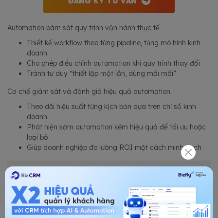
ĐĂNG KÝ TƯ VẤN
Automation bám sát quy trình vận hành thực tế
Thiết kế workflow theo từng pipeline, từng mô hình kinh
doanh
Cho phép điều chỉnh automation khi quy trình thay đổi
Tránh tư duy “thiết lập một lần, dùng mãi mãi”
Cơ chế giám sát và đánh giá hiệu quả automation
Theo dõi hiệu suất từng kịch bản dựa trên chỉ số kinh
doanh
Phát hiện sớm automation kém hiệu quả để tối ưu hoặc
loại bỏ
Giúp doanh nghiệp đo lường ROI một cách minh bạch