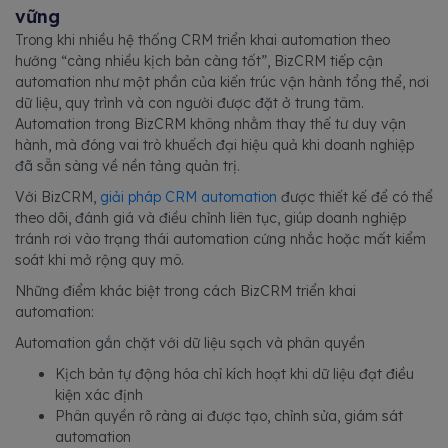
vững
Trong khi nhiều hệ thống CRM triển khai automation theo
hướng “càng nhiều kịch bản càng tốt”, BizCRM tiếp cận
automation như một phần của kiến trúc vận hành tổng thể, nơi
dữ liệu, quy trình và con người được đặt ở trung tâm.
Automation trong BizCRM không nhằm thay thế tư duy vận
hành, mà đóng vai trò khuếch đại hiệu quả khi doanh nghiệp
đã sẵn sàng về nền tảng quản trị.
Với BizCRM,
giải pháp CRM automation
được thiết kế để có thể
theo dõi, đánh giá và điều chỉnh liên tục, giúp doanh nghiệp
tránh rơi vào trạng thái automation cứng nhắc hoặc mất kiểm
soát khi mở rộng quy mô.
Những điểm khác biệt trong cách BizCRM triển khai
automation:
Automation gắn chặt với dữ liệu sạch và phân quyền
Kịch bản tự động hóa chỉ kích hoạt khi dữ liệu đạt điều
kiện xác định
Phân quyền rõ ràng ai được tạo, chỉnh sửa, giám sát
automation