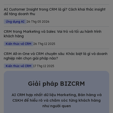
thiếu trong chiến lược số hóa của các doanh nghiệp hiện đại.
Trong bài viết này, Bizfly tổng hợp và phân tích chi tiết các
AI Customer Insight trong CRM là gì? Cách khai thác insight
giải pháp CRM tốt nhất
để tăng doanh thu
Ứng dụng AI
26 Thg 05 2026
CRM trong Marketing và Sales: Vai trò và tối ưu hành trình
khách hàng
Kiến thức về CRM
26 Thg 12 2025
CRM All-in-One và CRM chuyên sâu: Khác biệt là gì và doanh
nghiệp nên chọn giải pháp nào?
Kiến thức về CRM
17 Thg 12 2025
Giải pháp BIZCRM
AI CRM hợp nhất dữ liệu Marketing, Bán hàng và
CSKH để hiểu rõ và chăm sóc từng khách hàng
như người quen