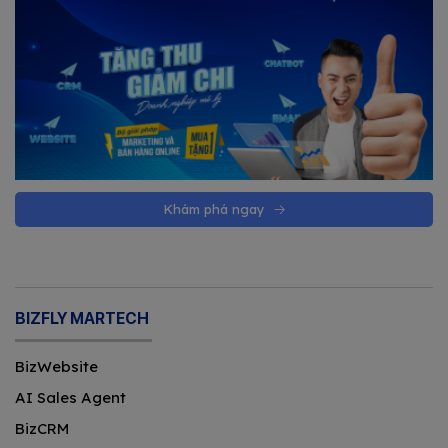
Khám phá ngay
BIZFLY MARTECH
BizWebsite
AI Sales Agent
BizCRM