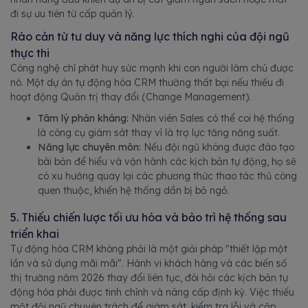
đi sự ưu tiên từ cấp quản lý.
Rào cản từ tư duy và năng lực thích nghi của đội ngũ
thực thi
Công nghệ chỉ phát huy sức mạnh khi con người làm chủ được
nó. Một dự án tự động hóa CRM thường thất bại nếu thiếu đi
hoạt động Quản trị thay đổi (Change Management).
Tâm lý phản kháng:
Nhân viên Sales có thể coi hệ thống
là công cụ giám sát thay vì là trợ lực tăng năng suất.
Năng lực chuyên môn:
Nếu đội ngũ không được đào tạo
bài bản để hiểu và vận hành các kịch bản tự động, họ sẽ
có xu hướng quay lại các phương thức thao tác thủ công
quen thuộc, khiến hệ thống dần bị bỏ ngỏ.
5. Thiếu chiến lược tối ưu hóa và bảo trì hệ thống sau
triển khai
Tự động hóa CRM không phải là một giải pháp "thiết lập một
lần và sử dụng mãi mãi". Hành vi khách hàng và các biến số
thị trường năm 2026 thay đổi liên tục, đòi hỏi các kịch bản tự
động hóa phải được tinh chỉnh và nâng cấp định kỳ. Việc thiếu
một đội ngũ chuyên trách để giám sát, kiểm tra lỗi và cập