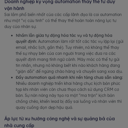
Doanh nghiệp kỳ vọng automation thay thế tư duy
vận hành
Sai lầm phổ biến nhất của các cấp lãnh đạo là coi automation
như một "vị cứu tinh" có thể thay thế hoàn toàn năng lực tư
duy của nhân sự.
Nhầm lẫn giữa tự động hóa tác vụ và tự động hóa
quyết định:
Automation làm rất tốt các tác vụ lặp lại (gửi
email, nhắc lịch, gắn thẻ). Tuy nhiên, nó không thể thay
thế sự nhạy bén của con người trong việc đưa ra các
quyết định mang tính ngữ cảnh. Máy móc có thể tự gửi
tin nhắn, nhưng nó không biết khi nào khách hàng đang
"giận dỗi" để ngừng chào hàng và chuyển sang xoa dịu.
Đẩy automation quá nhanh khi nền tảng chưa sẵn sàng:
Nhiều doanh nghiệp triển khai hàng chục kịch bản phức
tạp khi nhân viên còn chưa thạo cách sử dụng CRM cơ
bản. Sự nôn nóng này tạo ra một "ma trận" kịch bản
chồng chéo, khiến lead bị đẩy sai luồng và nhân viên thì
quay cuồng dọn dẹp hậu quả.
Áp lực từ xu hướng công nghệ và sự quảng bá của
nhà cung cấp