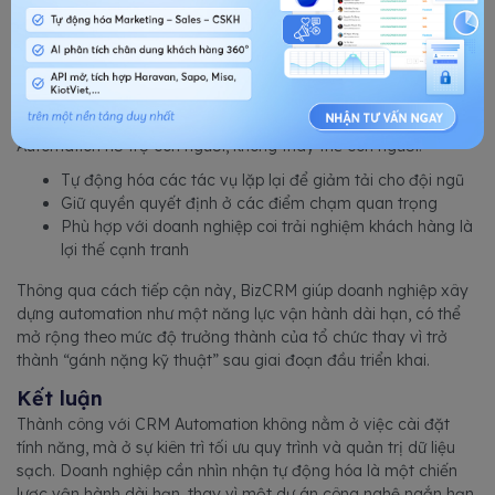
Automation hỗ trợ con người, không thay thế con người:
Tự động hóa các tác vụ lặp lại để giảm tải cho đội ngũ
Giữ quyền quyết định ở các điểm chạm quan trọng
Phù hợp với doanh nghiệp coi trải nghiệm khách hàng là
lợi thế cạnh tranh
Thông qua cách tiếp cận này, BizCRM giúp doanh nghiệp xây
dựng automation như một năng lực vận hành dài hạn, có thể
mở rộng theo mức độ trưởng thành của tổ chức thay vì trở
thành “gánh nặng kỹ thuật” sau giai đoạn đầu triển khai.
Kết luận
Thành công với CRM Automation không nằm ở việc cài đặt
tính năng, mà ở sự kiên trì tối ưu quy trình và quản trị dữ liệu
sạch. Doanh nghiệp cần nhìn nhận tự động hóa là một chiến
lược vận hành dài hạn, thay vì một dự án công nghệ ngắn hạn.