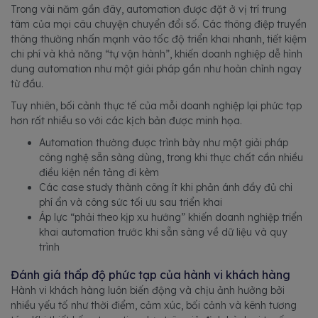
Trong vài năm gần đây, automation được đặt ở vị trí trung
tâm của mọi câu chuyện chuyển đổi số. Các thông điệp truyền
thông thường nhấn mạnh vào tốc độ triển khai nhanh, tiết kiệm
chi phí và khả năng “tự vận hành”, khiến doanh nghiệp dễ hình
dung automation như một giải pháp gần như hoàn chỉnh ngay
từ đầu.
Tuy nhiên, bối cảnh thực tế của mỗi doanh nghiệp lại phức tạp
hơn rất nhiều so với các kịch bản được minh họa.
Automation thường được trình bày như một giải pháp
công nghệ sẵn sàng dùng, trong khi thực chất cần nhiều
điều kiện nền tảng đi kèm
Các case study thành công ít khi phản ánh đầy đủ chi
phí ẩn và công sức tối ưu sau triển khai
Áp lực “phải theo kịp xu hướng” khiến doanh nghiệp triển
khai automation trước khi sẵn sàng về dữ liệu và quy
trình
Đánh giá thấp độ phức tạp của hành vi khách hàng
Hành vi khách hàng luôn biến động và chịu ảnh hưởng bởi
nhiều yếu tố như thời điểm, cảm xúc, bối cảnh và kênh tương