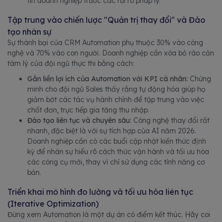
tín doanh nghiệp trước các rủi ro pháp lý.
Tập trung vào chiến lược "Quản trị thay đổi" và Đào
tạo nhân sự
Sự thành bại của CRM Automation phụ thuộc 30% vào công
nghệ và 70% vào con người. Doanh nghiệp cần xóa bỏ rào cản
tâm lý của đội ngũ thực thi bằng cách:
Gắn liền lợi ích của Automation với KPI cá nhân:
Chứng
minh cho đội ngũ Sales thấy rằng tự động hóa giúp họ
giảm bớt các tác vụ hành chính để tập trung vào việc
chốt đơn, trực tiếp gia tăng thu nhập.
Đào tạo liên tục và chuyên sâu:
Công nghệ thay đổi rất
nhanh, đặc biệt là với sự tích hợp của AI năm 2026.
Doanh nghiệp cần có các buổi cập nhật kiến thức định
kỳ để nhân sự hiểu rõ cách thức vận hành và tối ưu hóa
các công cụ mới, thay vì chỉ sử dụng các tính năng cơ
bản.
Triển khai mô hình đo lường và tối ưu hóa liên tục
(Iterative Optimization)
Đừng xem Automation là một dự án có điểm kết thúc. Hãy coi