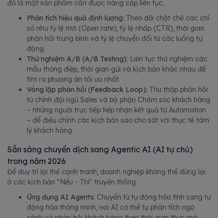
đó là một sản phẩm cần được nâng cấp liên tục.
Phân tích hiệu quả định lượng:
Theo dõi chặt chẽ các chỉ
số như tỷ lệ mở (Open rate), tỷ lệ nhấp (CTR), thời gian
phản hồi trung bình và tỷ lệ chuyển đổi từ các luồng tự
động.
Thử nghiệm A/B (A/B Testing)
: Liên tục thử nghiệm các
mẫu thông điệp, thời gian gửi và kịch bản khác nhau để
tìm ra phương án tối ưu nhất.
Vòng lặp phản hồi (Feedback Loop):
Thu thập phản hồi
từ chính đội ngũ Sales và bộ phận Chăm sóc khách hàng
– những người trực tiếp tiếp nhận kết quả từ Automation
– để điều chỉnh các kịch bản sao cho sát với thực tế tâm
lý khách hàng.
Sẵn sàng chuyển dịch sang Agentic AI (AI tự chủ)
trong năm 2026
Để duy trì lợi thế cạnh tranh, doanh nghiệp không thể dừng lại
ở các kịch bản "Nếu - Thì" truyền thống.
Ứng dụng AI Agents:
Chuyển từ tự động hóa tĩnh sang tự
động hóa thông minh, nơi AI có thể tự phân tích ngữ
cảnh và phản hồi khách hàng theo thời gian thực mà