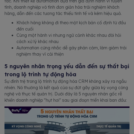
tác. Khi thiết kế automation dựa trên giả định hành vi tuyến
tính, doanh nghiệp vô tình đơn giản hóa trải nghiệm khách
hàng, dẫn đến các tương tác thiếu tinh tế và kém hiệu quả.
Khách hàng không đi theo một kịch bản cố định từ đầu
đến cuối
Cùng một hành vi nhưng ngữ cảnh khác nhau đòi hỏi
cách xử lý khác nhau
Automation cứng nhắc dễ gây phản cảm, làm giảm trải
nghiệm thay vì cải thiện
5 nguyên nhân trọng yếu dẫn đến sự thất bại
trong lộ trình tự động hóa
Sự đình trệ trong lộ trình tự động hóa CRM không xảy ra ngẫu
nhiên. Nó thường là kết quả của sự đứt gãy giữa kỳ vọng công
nghệ và thực tế quản trị. Dưới đây là 5 nguyên nhân gốc rễ
khiến doanh nghiệp "hụt hơi" sau giai đoạn triển khai ban đầu: