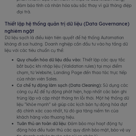
đảm bảo tính cá nhân hóa sâu sắc thay vì gửi thông điệp
đại trà.
Thiết lập hệ thống quản trị dữ liệu (Data Governance)
nghiêm ngặt
Dữ liệu sạch là điều kiện tiên quyết để hệ thống Automation
không đi sai hướng. Doanh nghiệp cần đầu tư vào hạ tầng dữ
liệu với các tiêu chuẩn cụ thể:
Quy chuẩn hóa dữ liệu đầu vào:
Thiết lập các quy tắc
bắt buộc khi nhập liệu (Validation rules) tại mọi điểm
chạm, từ Website, Landing Page đến thao tác trực tiếp
của nhân viên Sales.
Cơ chế tự động làm sạch (Data Cleaning):
Sử dụng các
công cụ AI để tự động phát hiện, hợp nhất các bản ghi
trùng lặp và cập nhật thông tin lỗi thời. Một hệ thống dữ
liệu "khỏe mạnh" sẽ giúp các kịch bản tự động hóa đạt
độ chính xác cao nhất, từ đó gia tăng niềm tin của
khách hàng vào thương hiệu.
Tuân thủ an toàn dữ liệu:
Đảm bảo mọi hoạt động tự
động hóa đều tuân thủ các quy định bảo mật, bảo vệ uy