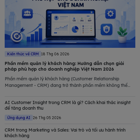
Kiến thức về CRM
18 Thg 06 2026
Phần mềm quản lý khách hàng: Hướng dẫn chọn giải
pháp phù hợp cho doanh nghiệp Việt Nam 2026
Phần mềm quản lý khách hàng (Customer Relationship
Management - CRM) đang trở thành phần mềm không thể
thiếu trong chiến lược số hóa của các doanh nghiệp hiện đại.
Trong bài viết này, Bizfly tổng hợp và phân tích chi tiết các
AI Customer Insight trong CRM là gì? Cách khai thác insight
giải pháp CRM tốt nhất
để tăng doanh thu
Ứng dụng AI
26 Thg 05 2026
CRM trong Marketing và Sales: Vai trò và tối ưu hành trình
khách hàng