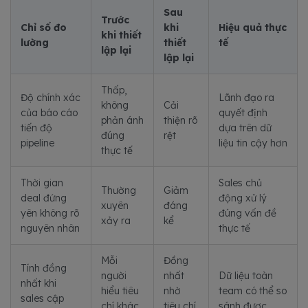
Sau
Trước
Chỉ số đo
khi
Hiệu quả thực
khi thiết
lường
thiết
tế
lập lại
lập lại
Thấp,
Độ chính xác
Lãnh đạo ra
không
Cải
của báo cáo
quyết định
phản ánh
thiện rõ
tiến độ
dựa trên dữ
đúng
rệt
pipeline
liệu tin cậy hơn
thực tế
Thời gian
Sales chủ
Thường
Giảm
deal đứng
động xử lý
xuyên
đáng
yên không rõ
đúng vấn đề
xảy ra
kể
nguyên nhân
thực tế
Mỗi
Đồng
Tính đồng
người
nhất
Dữ liệu toàn
nhất khi
hiểu tiêu
nhờ
team có thể so
sales cập
chí khác
tiêu chí
sánh được