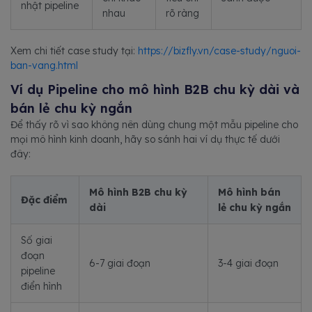
nhật pipeline
nhau
rõ ràng
Xem chi tiết case study tại:
https://bizfly.vn/case-study/nguoi-
ban-vang.html
Ví dụ Pipeline cho mô hình B2B chu kỳ dài và
bán lẻ chu kỳ ngắn
Để thấy rõ vì sao không nên dùng chung một mẫu pipeline cho
mọi mô hình kinh doanh, hãy so sánh hai ví dụ thực tế dưới
đây:
Mô hình B2B chu kỳ
Mô hình bán
Đặc điểm
dài
lẻ chu kỳ ngắn
Số giai
đoạn
6-7 giai đoạn
3-4 giai đoạn
pipeline
điển hình