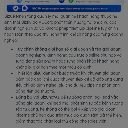
BizCRMnền tảng quản lý mối quan hệ khách hàng thuộc hệ
sinh thái Bizfly do VCCorp phát triển, hướng tới phục vụ các
doanh nghiệp vừa và lớncho phép thiết lập pipeline tùy chỉnh
hoàn toàn theo đặc thù hành trình khách hàng của từng doanh
nghiệp:
Tùy chỉnh không giới hạn số giai đoạn và tên giai đoạn:
doanh nghiệp tự định nghĩa cấu trúc pipeline phù hợp với
từng dòng sản phẩm hoặc từng phân khúc khách hàng,
không bị giới hạn theo một mẫu cố định.
Thiết lập điều kiện bắt buộc trước khi chuyển giai đoạn:
đảm bảo deal chỉ được chuyển tiếp khi đã đáp ứng đúng
tiêu chí đã định nghĩa, giữ cho dữ liệu pipeline phản ánh
đúng tiến độ thực tế.
Đồng bộ với BizChatAI để tự động phân loại lead vào
đúng giai đoạn:
khi lead mới phát sinh từ các kênh tương
tác tự động, hệ thống có thể gợi ý xếp vào giai đoạn
pipeline phù hợp dựa trên mức độ quan tâm đã thể hiện,
giảm thao tác phân loại thủ công cho sales viên.