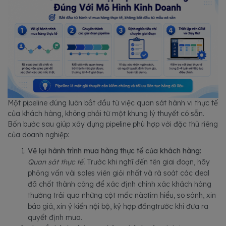
Một pipeline đúng luôn bắt đầu từ việc quan sát hành vi thực tế
của khách hàng, không phải từ một khung lý thuyết có sẵn.
Bốn bước sau giúp xây dựng pipeline phù hợp với đặc thù riêng
của doanh nghiệp:
Vẽ lại hành trình mua hàng thực tế của khách hàng:
Quan sát thực tế.
Trước khi nghĩ đến tên giai đoạn, hãy
phỏng vấn vài sales viên giỏi nhất và rà soát các deal
đã chốt thành công để xác định chính xác khách hàng
thường trải qua những cột mốc nàotìm hiểu, so sánh, xin
báo giá, xin ý kiến nội bộ, ký hợp đồngtrước khi đưa ra
quyết định mua.