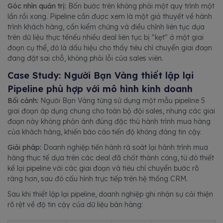
Góc nhìn quản trị:
Bốn bước trên không phải một quy trình một
lần rồi xong. Pipeline cần được xem là một giả thuyết về hành
trình khách hàng, cần kiểm chứng và điều chỉnh liên tục dựa
trên dữ liệu thực tếnếu nhiều deal liên tục bị "kẹt" ở một giai
đoạn cụ thể, đó là dấu hiệu cho thấy tiêu chí chuyển giai đoạn
đang đặt sai chỗ, không phải lỗi của sales viên.
Case Study: Người Bạn Vàng thiết lập lại
Pipeline phù hợp với mô hình kinh doanh
Bối cảnh:
Người Bạn Vàng từng sử dụng một mẫu pipeline 5
giai đoạn áp dụng chung cho toàn bộ đội sales, nhưng các giai
đoạn này không phản ánh đúng đặc thù hành trình mua hàng
của khách hàng, khiến báo cáo tiến độ không đáng tin cậy.
Giải pháp:
Doanh nghiệp tiến hành rà soát lại hành trình mua
hàng thực tế dựa trên các deal đã chốt thành công, từ đó thiết
kế lại pipeline với các giai đoạn và tiêu chí chuyển bước rõ
ràng hơn, sau đó cấu hình trực tiếp trên hệ thống CRM.
Sau khi thiết lập lại pipeline, doanh nghiệp ghi nhận sự cải thiện
rõ rệt về độ tin cậy của dữ liệu bán hàng: