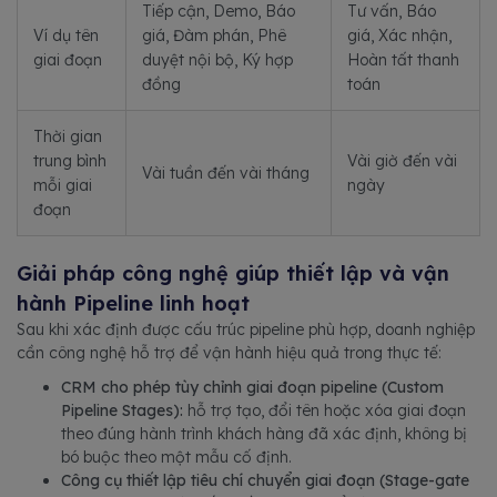
Tiếp cận, Demo, Báo
Tư vấn, Báo
Ví dụ tên
giá, Đàm phán, Phê
giá, Xác nhận,
giai đoạn
duyệt nội bộ, Ký hợp
Hoàn tất thanh
đồng
toán
Thời gian
trung bình
Vài giờ đến vài
Vài tuần đến vài tháng
mỗi giai
ngày
đoạn
Giải pháp công nghệ giúp thiết lập và vận
hành Pipeline linh hoạt
Sau khi xác định được cấu trúc pipeline phù hợp, doanh nghiệp
cần công nghệ hỗ trợ để vận hành hiệu quả trong thực tế:
CRM cho phép tùy chỉnh giai đoạn pipeline (Custom
Pipeline Stages):
hỗ trợ tạo, đổi tên hoặc xóa giai đoạn
theo đúng hành trình khách hàng đã xác định, không bị
bó buộc theo một mẫu cố định.
Công cụ thiết lập tiêu chí chuyển giai đoạn (Stage-gate