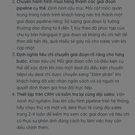
Chuyển hành trình mua hàng thành các giai đoạn
pipeline cụ thể:
Định hình cấu trúc.
Mỗi cột mốc quan
trọng trong hành trình khách hàng nên trở thành một
giai đoạn pipeline riêng. Số lượng giai đoạn lý tưởng
thường dao động từ 4 đến 7, tùy theo độ phức tạp của
chu kỳ bán hàngquá ít giai đoạn sẽ không đủ chi tiết để
theo dõi tiến độ, quá nhiều sẽ gây rối cho sales viên khi
cập nhật.
Định nghĩa tiêu chí chuyển giai đoạn rõ ràng cho từng
bước:
Khóa tiêu chí.
Mỗi giai đoạn cần có điều kiện cụ
thể để xác định khi nào một deal đủ điều kiện chuyển
tiếpví dụ deal chỉ được chuyển sang "Đàm phán" khi
khách hàng đã xác nhận ngân sách và có người ra
quyết định tham gia trao đổi trực tiếp.
Thiết lập trên CRM và kiểm tra lại cùng đội sales:
Vận
hành thử nghiệm.
Sau khi cấu hình pipeline trên hệ thống,
hãy chạy thử với một vài deal thực tế cùng đội sales
trong 2-4 tuần để kiểm tra xem các giai đoạn và tiêu chí
có thực sự phản ánh đúng cách họ làm việc hay cần
điều chỉnh thêm.