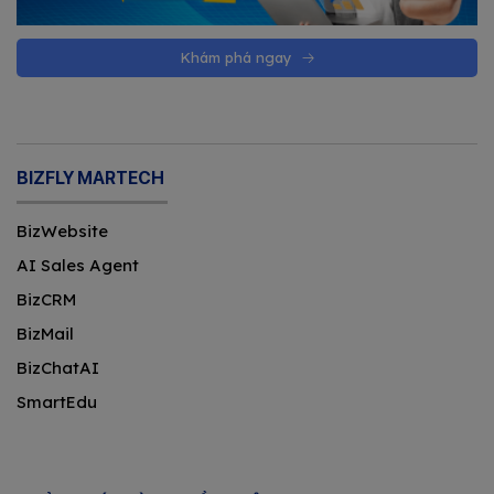
Khám phá ngay
BIZFLY MARTECH
BizWebsite
AI Sales Agent
BizCRM
BizMail
BizChatAI
SmartEdu