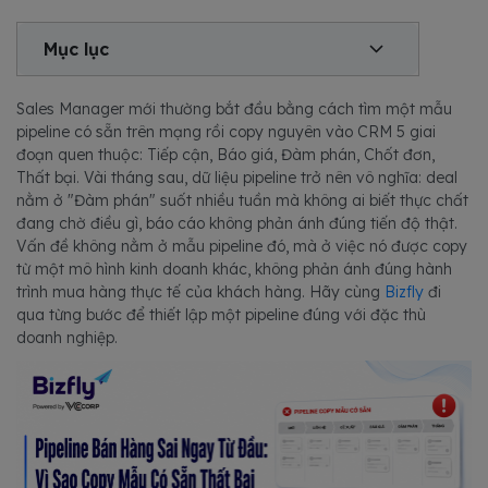
Mục lục
Sales Manager mới thường bắt đầu bằng cách tìm một mẫu
pipeline có sẵn trên mạng rồi copy nguyên vào CRM 5 giai
đoạn quen thuộc: Tiếp cận, Báo giá, Đàm phán, Chốt đơn,
Thất bại. Vài tháng sau, dữ liệu pipeline trở nên vô nghĩa: deal
nằm ở "Đàm phán" suốt nhiều tuần mà không ai biết thực chất
đang chờ điều gì, báo cáo không phản ánh đúng tiến độ thật.
Vấn đề không nằm ở mẫu pipeline đó, mà ở việc nó được copy
từ một mô hình kinh doanh khác, không phản ánh đúng hành
trình mua hàng thực tế của khách hàng. Hãy cùng
Bizfly
đi
qua từng bước để thiết lập một pipeline đúng với đặc thù
doanh nghiệp.