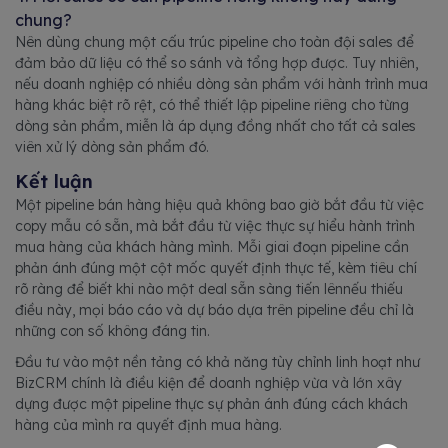
chung?
Nên dùng chung một cấu trúc pipeline cho toàn đội sales để
đảm bảo dữ liệu có thể so sánh và tổng hợp được. Tuy nhiên,
nếu doanh nghiệp có nhiều dòng sản phẩm với hành trình mua
hàng khác biệt rõ rệt, có thể thiết lập pipeline riêng cho từng
dòng sản phẩm, miễn là áp dụng đồng nhất cho tất cả sales
viên xử lý dòng sản phẩm đó.
Kết luận
Một pipeline bán hàng hiệu quả không bao giờ bắt đầu từ việc
copy mẫu có sẵn, mà bắt đầu từ việc thực sự hiểu hành trình
mua hàng của khách hàng mình. Mỗi giai đoạn pipeline cần
phản ánh đúng một cột mốc quyết định thực tế, kèm tiêu chí
rõ ràng để biết khi nào một deal sẵn sàng tiến lênnếu thiếu
điều này, mọi báo cáo và dự báo dựa trên pipeline đều chỉ là
những con số không đáng tin.
Đầu tư vào một nền tảng có khả năng tùy chỉnh linh hoạt như
BizCRM chính là điều kiện để doanh nghiệp vừa và lớn xây
dựng được một pipeline thực sự phản ánh đúng cách khách
hàng của mình ra quyết định mua hàng.