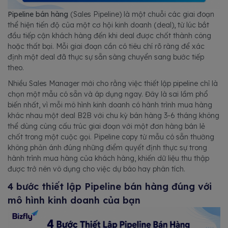
Pipeline bán hàng
(Sales Pipeline) là một chuỗi các giai đoạn
thể hiện tiến độ của một cơ hội kinh doanh (deal), từ lúc bắt
đầu tiếp cận khách hàng đến khi deal được chốt thành công
hoặc thất bại. Mỗi giai đoạn cần có tiêu chí rõ ràng để xác
định một deal đã thực sự sẵn sàng chuyển sang bước tiếp
theo.
Nhiều Sales Manager mới cho rằng việc thiết lập pipeline chỉ là
chọn một mẫu có sẵn và áp dụng ngay. Đây là sai lầm phổ
biến nhất, vì mỗi mô hình kinh doanh có hành trình mua hàng
khác nhau một deal B2B với chu kỳ bán hàng 3-6 tháng không
thể dùng cùng cấu trúc giai đoạn với một đơn hàng bán lẻ
chốt trong một cuộc gọi. Pipeline copy từ mẫu có sẵn thường
không phản ánh đúng những điểm quyết định thực sự trong
hành trình mua hàng của khách hàng, khiến dữ liệu thu thập
được trở nên vô dụng cho việc dự báo hay phân tích.
4 bước thiết lập Pipeline bán hàng đúng với
mô hình kinh doanh của bạn