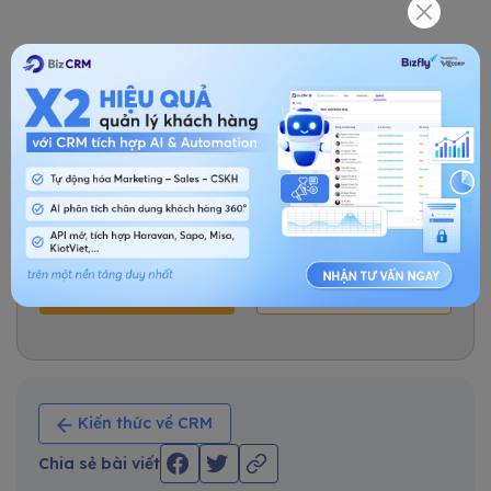
Phần mềm BizCRM ứng dụng AI - Giải pháp
cho mọi ngành nghề
7000+ doanh nghiệp từ Bán lẻ, Giáo dục đến Bất
động sản, Dược phẩm, Thẩm mỹ.... đã chọn
chúng tôi
DÙNG THỬ NGAY
TÌM HIỂU THÊM
Kiến thức về CRM
Chia sẻ bài viết