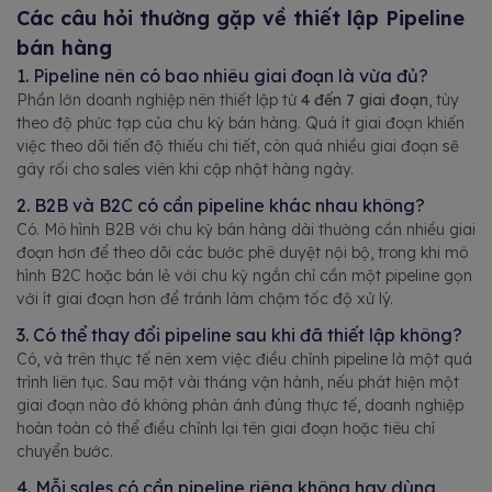
Các câu hỏi thường gặp về thiết lập Pipeline
bán hàng
1. Pipeline nên có bao nhiêu giai đoạn là vừa đủ?
Phần lớn doanh nghiệp nên thiết lập từ
4 đến 7 giai đoạn
, tùy
theo độ phức tạp của chu kỳ bán hàng. Quá ít giai đoạn khiến
việc theo dõi tiến độ thiếu chi tiết, còn quá nhiều giai đoạn sẽ
gây rối cho sales viên khi cập nhật hàng ngày.
2. B2B và B2C có cần pipeline khác nhau không?
Có. Mô hình B2B với chu kỳ bán hàng dài thường cần nhiều giai
đoạn hơn để theo dõi các bước phê duyệt nội bộ, trong khi mô
hình B2C hoặc bán lẻ với chu kỳ ngắn chỉ cần một pipeline gọn
với ít giai đoạn hơn để tránh làm chậm tốc độ xử lý.
3. Có thể thay đổi pipeline sau khi đã thiết lập không?
Có, và trên thực tế nên xem việc điều chỉnh pipeline là một quá
trình liên tục. Sau một vài tháng vận hành, nếu phát hiện một
giai đoạn nào đó không phản ánh đúng thực tế, doanh nghiệp
hoàn toàn có thể điều chỉnh lại tên giai đoạn hoặc tiêu chí
chuyển bước.
4. Mỗi sales có cần pipeline riêng không hay dùng