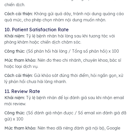
chiến dịch.
Cách cải thiện:
Không gửi quá dày, tránh nội dung quảng cáo
quá mức, cho phép chọn nhóm nội dung muốn nhận.
10. Patient Satisfaction Rate
Khái niệm:
Tỷ lệ bệnh nhân hài lòng sau khi tương tác với
phòng khám hoặc chiến dịch chăm sóc.
Công thức:
(Số phản hồi hài lòng / Tổng số phản hồi) x 100
Mức tham khảo:
Nên đo theo chi nhánh, chuyên khoa, bác sĩ
hoặc loại dịch vụ.
Cách cải thiện:
Gửi khảo sát đúng thời điểm, hỏi ngắn gọn, xử
lý phản hồi chưa hài lòng nhanh.
11. Review Rate
Khái niệm:
Tỷ lệ bệnh nhân để lại đánh giá sau khi nhận email
mời review.
Công thức:
(Số đánh giá nhận được / Số email xin đánh giá đã
gửi) x 100
Mức tham khảo:
Nên theo dõi riêng đánh giá nội bộ, Google