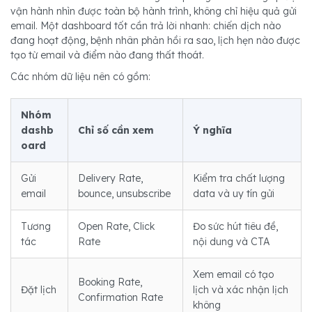
vận hành nhìn được toàn bộ hành trình, không chỉ hiệu quả gửi
email. Một dashboard tốt cần trả lời nhanh: chiến dịch nào
đang hoạt động, bệnh nhân phản hồi ra sao, lịch hẹn nào được
tạo từ email và điểm nào đang thất thoát.
Các nhóm dữ liệu nên có gồm:
Nhóm
dashb
Chỉ số cần xem
Ý nghĩa
oard
Gửi
Delivery Rate,
Kiểm tra chất lượng
email
bounce, unsubscribe
data và uy tín gửi
Tương
Open Rate, Click
Đo sức hút tiêu đề,
tác
Rate
nội dung và CTA
Xem email có tạo
Booking Rate,
Đặt lịch
lịch và xác nhận lịch
Confirmation Rate
không