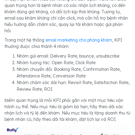
quan trọng hơn là bệnh nhân có xác nhận lịch không, có đến
khám đúng giờ không, có đổi lịch kịp thời không. Tương tự,
email sau khám không chỉ cần click, mà cần hỗ trợ bệnh nhân
hiểu hướng dẫn chăm sóc, quay lại tái khám hoặc gửi phản
hồi.
Trong một hệ thống
email marketing cho phòng khám
, KPI
thường được chia thành 4 nhóm:
Nhóm gửi email: Delivery Rate, bounce, unsubscribe
Nhóm tương tác: Open Rate, Click Rate
Nhóm chuyển đổi: Booking Rate, Confirmation Rate,
Attendance Rate, Conversion Rate
Nhóm chăm sóc dài hạn: Revisit Rate, Satisfaction Rate,
Review Rate, ROI
Điểm quan trọng là mỗi KPI phải gắn với một mục tiêu vận
hành cụ thể. Nếu mục tiêu là giảm bỏ hẹn, hãy theo dõi xác
nhận lịch và tỷ lệ đến khám. Nếu mục tiêu là tăng doanh thu từ
bệnh nhân cũ, hãy theo dõi tái khám, đặt lịch lại và ROI.