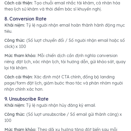
Cách cải thiện:
Tạo chuỗi email nhắc tái khám, cá nhân hóa
theo lịch sử khám và thời điểm bác sĩ khuyến nghị.
8. Conversion Rate
Khái niệm:
Tỷ lệ người nhận email hoàn thành hành động mục
tiêu.
Công thức:
(Số lượt chuyển đổi / Số người nhận email hoặc số
click) x 100
Mức tham khảo:
Mỗi chiến dịch cần định nghĩa conversion
riêng: đặt lịch, xác nhận lịch, tải hướng dẫn, gửi khảo sát, quay
lại tái khám.
Cách cải thiện:
Xác định một CTA chính, đồng bộ landing
page/form đặt lịch, giảm bước thao tác và phân nhóm người
nhận chính xác hơn.
9. Unsubscribe Rate
Khái niệm:
Tỷ lệ người nhận hủy đăng ký email.
Công thức:
(Số lượt unsubscribe / Số email gửi thành công) x
100
Mức tham khảo:
Theo dõi xu hướng tăng đột biến sau mỗi