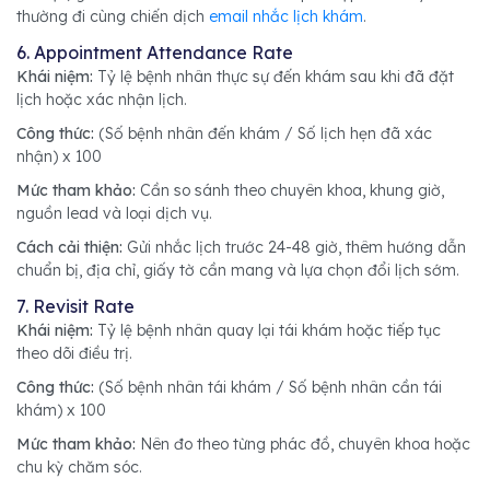
thường đi cùng chiến dịch
email nhắc lịch khám
.
6. Appointment Attendance Rate
Khái niệm:
Tỷ lệ bệnh nhân thực sự đến khám sau khi đã đặt
lịch hoặc xác nhận lịch.
Công thức:
(Số bệnh nhân đến khám / Số lịch hẹn đã xác
nhận) x 100
Mức tham khảo:
Cần so sánh theo chuyên khoa, khung giờ,
nguồn lead và loại dịch vụ.
Cách cải thiện:
Gửi nhắc lịch trước 24-48 giờ, thêm hướng dẫn
chuẩn bị, địa chỉ, giấy tờ cần mang và lựa chọn đổi lịch sớm.
7. Revisit Rate
Khái niệm:
Tỷ lệ bệnh nhân quay lại tái khám hoặc tiếp tục
theo dõi điều trị.
Công thức:
(Số bệnh nhân tái khám / Số bệnh nhân cần tái
khám) x 100
Mức tham khảo:
Nên đo theo từng phác đồ, chuyên khoa hoặc
chu kỳ chăm sóc.