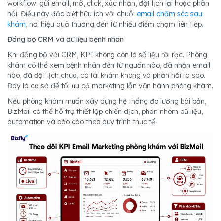
workflow: gửi email, mở, click, xác nhận, đặt lịch lại hoặc phản
hồi. Điều này đặc biệt hữu ích với chuỗi
email chăm sóc sau
khám
, nơi hiệu quả thường đến từ nhiều điểm chạm liên tiếp.
Đồng bộ CRM và dữ liệu bệnh nhân
Khi đồng bộ với CRM, KPI không còn là số liệu rời rạc. Phòng
khám có thể xem bệnh nhân đến từ nguồn nào, đã nhận email
nào, đã đặt lịch chưa, có tái khám không và phản hồi ra sao.
Đây là cơ sở để tối ưu cả marketing lẫn vận hành phòng khám.
Nếu phòng khám muốn xây dựng hệ thống đo lường bài bản,
BizMail có thể hỗ trợ thiết lập chiến dịch, phân nhóm dữ liệu,
automation và báo cáo theo quy trình thực tế.