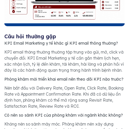
Câu hỏi thường gặp
KPI Email Marketing y tế khác gì KPI email thông thường?
KPI email thông thường thường tập trung vào gửi, mở, click và
chuyển đổi. KPI Email Marketing y tế cần gắn thêm lịch hẹn,
xác nhận lịch, tỷ lệ đến khám, tái khám, hài lòng và phản hồi vì
đây là các hành động quan trọng trong hành trình bệnh nhân.
Phòng khám mới triển khai email nên theo dõi KPI nào trước?
Nên bắt đầu với Delivery Rate, Open Rate, Click Rate, Booking
Rate và Appointment Confirmation Rate. Khi đã có dữ liệu ổn
định hơn, phòng khám có thể mở rộng sang Revisit Rate,
Satisfaction Rate, Review Rate và ROI.
Có nên so sánh KPI của phòng khám với ngành khác không?
Không nên so sánh máy móc. Phòng khám nên xây dựng