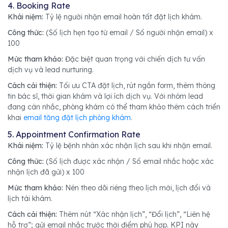
4. Booking Rate
Khái niệm:
Tỷ lệ người nhận email hoàn tất đặt lịch khám.
Công thức:
(Số lịch hẹn tạo từ email / Số người nhận email) x
100
Mức tham khảo:
Đặc biệt quan trọng với chiến dịch tư vấn
dịch vụ và lead nurturing.
Cách cải thiện:
Tối ưu CTA đặt lịch, rút ngắn form, thêm thông
tin bác sĩ, thời gian khám và lợi ích dịch vụ. Với nhóm lead
đang cân nhắc, phòng khám có thể tham khảo thêm cách triển
khai
email tăng đặt lịch phòng khám
.
5. Appointment Confirmation Rate
Khái niệm:
Tỷ lệ bệnh nhân xác nhận lịch sau khi nhận email.
Công thức:
(Số lịch được xác nhận / Số email nhắc hoặc xác
nhận lịch đã gửi) x 100
Mức tham khảo:
Nên theo dõi riêng theo lịch mới, lịch đổi và
lịch tái khám.
Cách cải thiện:
Thêm nút “Xác nhận lịch”, “Đổi lịch”, “Liên hệ
hỗ trợ”; gửi email nhắc trước thời điểm phù hợp. KPI này