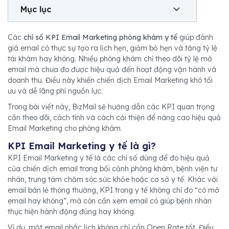
Mục lục
Các
chỉ số KPI Email Marketing phòng khám y tế
giúp đánh
giá email có thực sự tạo ra lịch hẹn, giảm bỏ hẹn và tăng tỷ lệ
tái khám hay không. Nhiều phòng khám chỉ theo dõi tỷ lệ mở
email mà chưa đo được hiệu quả đến hoạt động vận hành và
doanh thu. Điều này khiến chiến dịch Email Marketing khó tối
ưu và dễ lãng phí nguồn lực.
Trong bài viết này, BizMail sẽ hướng dẫn các KPI quan trọng
cần theo dõi, cách tính và cách cải thiện để nâng cao hiệu quả
Email Marketing cho phòng khám.
KPI Email Marketing y tế là gì?
KPI Email Marketing y tế là các chỉ số dùng để đo hiệu quả
của chiến dịch email trong bối cảnh phòng khám, bệnh viện tư
nhân, trung tâm chăm sóc sức khỏe hoặc cơ sở y tế. Khác với
email bán lẻ thông thường, KPI trong y tế không chỉ đo “có mở
email hay không”, mà còn cần xem email có giúp bệnh nhân
thực hiện hành động đúng hay không.
Ví dụ, một email nhắc lịch không chỉ cần Open Rate tốt. Điều