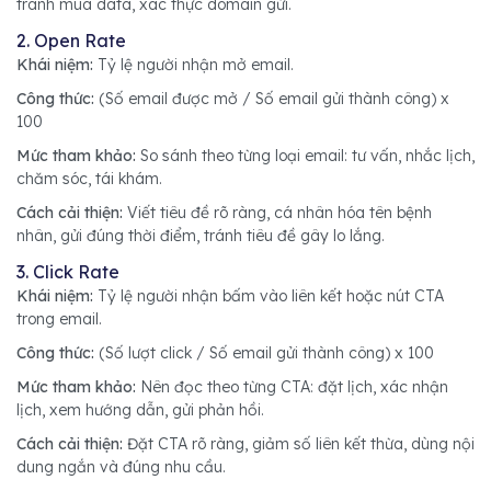
tránh mua data, xác thực domain gửi.
2. Open Rate
Khái niệm:
Tỷ lệ người nhận mở email.
Công thức:
(Số email được mở / Số email gửi thành công) x
100
Mức tham khảo:
So sánh theo từng loại email: tư vấn, nhắc lịch,
chăm sóc, tái khám.
Cách cải thiện:
Viết tiêu đề rõ ràng, cá nhân hóa tên bệnh
nhân, gửi đúng thời điểm, tránh tiêu đề gây lo lắng.
3. Click Rate
Khái niệm:
Tỷ lệ người nhận bấm vào liên kết hoặc nút CTA
trong email.
Công thức:
(Số lượt click / Số email gửi thành công) x 100
Mức tham khảo:
Nên đọc theo từng CTA: đặt lịch, xác nhận
lịch, xem hướng dẫn, gửi phản hồi.
Cách cải thiện:
Đặt CTA rõ ràng, giảm số liên kết thừa, dùng nội
dung ngắn và đúng nhu cầu.