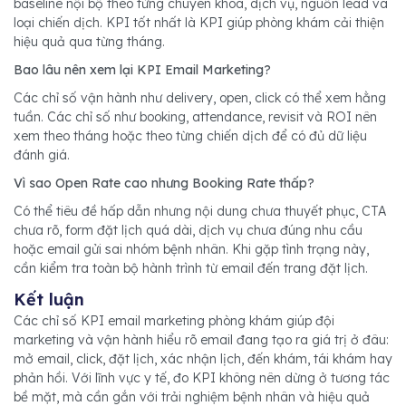
baseline nội bộ theo từng chuyên khoa, dịch vụ, nguồn lead và
loại chiến dịch. KPI tốt nhất là KPI giúp phòng khám cải thiện
hiệu quả qua từng tháng.
Bao lâu nên xem lại KPI Email Marketing?
Các chỉ số vận hành như delivery, open, click có thể xem hằng
tuần. Các chỉ số như booking, attendance, revisit và ROI nên
xem theo tháng hoặc theo từng chiến dịch để có đủ dữ liệu
đánh giá.
Vì sao Open Rate cao nhưng Booking Rate thấp?
Có thể tiêu đề hấp dẫn nhưng nội dung chưa thuyết phục, CTA
chưa rõ, form đặt lịch quá dài, dịch vụ chưa đúng nhu cầu
hoặc email gửi sai nhóm bệnh nhân. Khi gặp tình trạng này,
cần kiểm tra toàn bộ hành trình từ email đến trang đặt lịch.
Kết luận
Các chỉ số KPI email marketing phòng khám giúp đội
marketing và vận hành hiểu rõ email đang tạo ra giá trị ở đâu:
mở email, click, đặt lịch, xác nhận lịch, đến khám, tái khám hay
phản hồi. Với lĩnh vực y tế, đo KPI không nên dừng ở tương tác
bề mặt, mà cần gắn với trải nghiệm bệnh nhân và hiệu quả