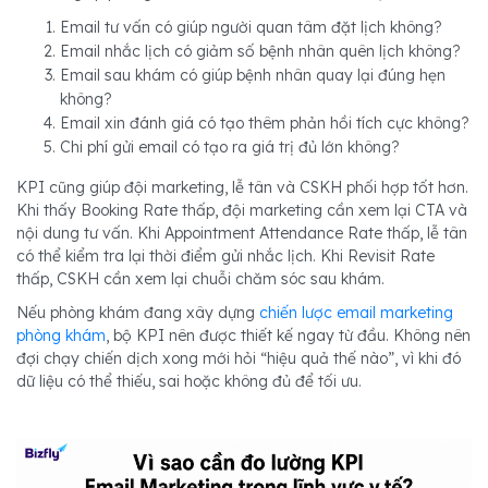
Email tư vấn có giúp người quan tâm đặt lịch không?
Email nhắc lịch có giảm số bệnh nhân quên lịch không?
Email sau khám có giúp bệnh nhân quay lại đúng hẹn
không?
Email xin đánh giá có tạo thêm phản hồi tích cực không?
Chi phí gửi email có tạo ra giá trị đủ lớn không?
KPI cũng giúp đội marketing, lễ tân và CSKH phối hợp tốt hơn.
Khi thấy Booking Rate thấp, đội marketing cần xem lại CTA và
nội dung tư vấn. Khi Appointment Attendance Rate thấp, lễ tân
có thể kiểm tra lại thời điểm gửi nhắc lịch. Khi Revisit Rate
thấp, CSKH cần xem lại chuỗi chăm sóc sau khám.
Nếu phòng khám đang xây dựng
chiến lược email marketing
phòng khám
, bộ KPI nên được thiết kế ngay từ đầu. Không nên
đợi chạy chiến dịch xong mới hỏi “hiệu quả thế nào”, vì khi đó
dữ liệu có thể thiếu, sai hoặc không đủ để tối ưu.