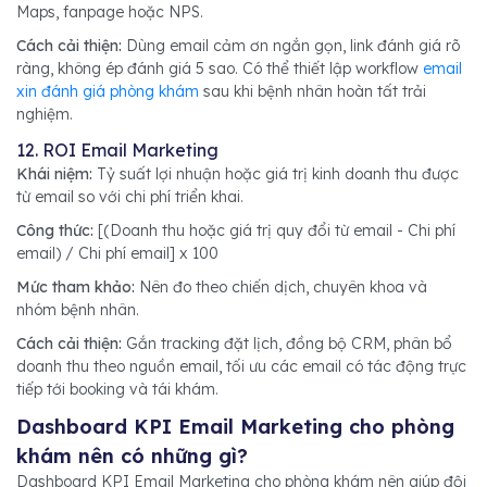
Maps, fanpage hoặc NPS.
Cách cải thiện:
Dùng email cảm ơn ngắn gọn, link đánh giá rõ
ràng, không ép đánh giá 5 sao. Có thể thiết lập workflow
email
xin đánh giá phòng khám
sau khi bệnh nhân hoàn tất trải
nghiệm.
12. ROI Email Marketing
Khái niệm:
Tỷ suất lợi nhuận hoặc giá trị kinh doanh thu được
từ email so với chi phí triển khai.
Công thức:
[(Doanh thu hoặc giá trị quy đổi từ email - Chi phí
email) / Chi phí email] x 100
Mức tham khảo:
Nên đo theo chiến dịch, chuyên khoa và
nhóm bệnh nhân.
Cách cải thiện:
Gắn tracking đặt lịch, đồng bộ CRM, phân bổ
doanh thu theo nguồn email, tối ưu các email có tác động trực
tiếp tới booking và tái khám.
Dashboard KPI Email Marketing cho phòng
khám nên có những gì?
Dashboard KPI Email Marketing cho phòng khám nên giúp đội