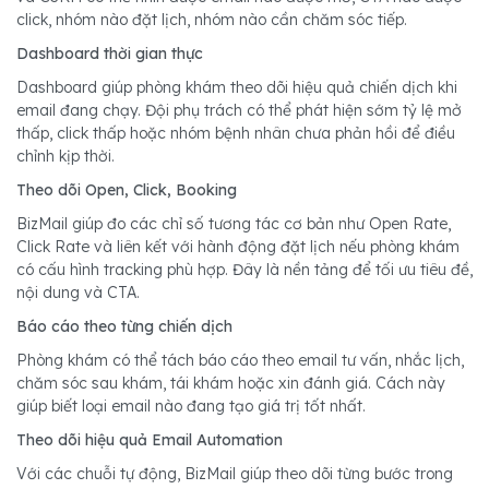
click, nhóm nào đặt lịch, nhóm nào cần chăm sóc tiếp.
Dashboard thời gian thực
Dashboard giúp phòng khám theo dõi hiệu quả chiến dịch khi
email đang chạy. Đội phụ trách có thể phát hiện sớm tỷ lệ mở
thấp, click thấp hoặc nhóm bệnh nhân chưa phản hồi để điều
chỉnh kịp thời.
Theo dõi Open, Click, Booking
BizMail giúp đo các chỉ số tương tác cơ bản như Open Rate,
Click Rate và liên kết với hành động đặt lịch nếu phòng khám
có cấu hình tracking phù hợp. Đây là nền tảng để tối ưu tiêu đề,
nội dung và CTA.
Báo cáo theo từng chiến dịch
Phòng khám có thể tách báo cáo theo email tư vấn, nhắc lịch,
chăm sóc sau khám, tái khám hoặc xin đánh giá. Cách này
giúp biết loại email nào đang tạo giá trị tốt nhất.
Theo dõi hiệu quả Email Automation
Với các chuỗi tự động, BizMail giúp theo dõi từng bước trong