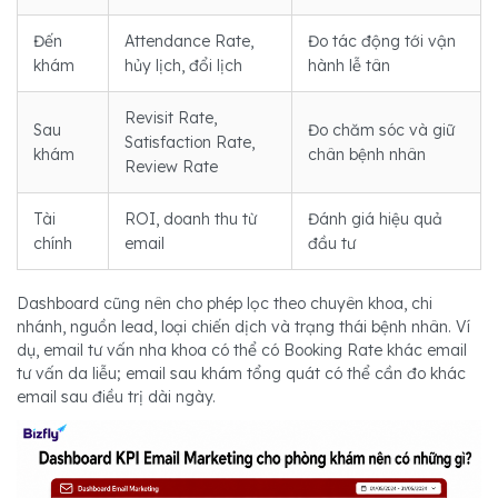
Đến
Attendance Rate,
Đo tác động tới vận
khám
hủy lịch, đổi lịch
hành lễ tân
Revisit Rate,
Sau
Đo chăm sóc và giữ
Satisfaction Rate,
khám
chân bệnh nhân
Review Rate
Tài
ROI, doanh thu từ
Đánh giá hiệu quả
chính
email
đầu tư
Dashboard cũng nên cho phép lọc theo chuyên khoa, chi
nhánh, nguồn lead, loại chiến dịch và trạng thái bệnh nhân. Ví
dụ, email tư vấn nha khoa có thể có Booking Rate khác email
tư vấn da liễu; email sau khám tổng quát có thể cần đo khác
email sau điều trị dài ngày.