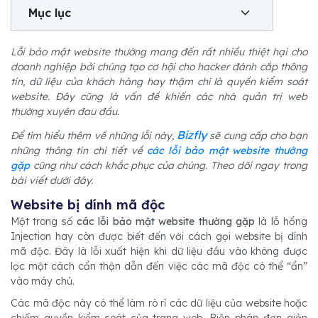
Mục lục
Lỗi bảo mật website thường mang đến rất nhiều thiệt hại cho
doanh nghiệp bởi chúng tạo cơ hội cho hacker đánh cắp thông
tin, dữ liệu của khách hàng hay thậm chí là quyền kiểm soát
website. Đây cũng là vấn đề khiến các nhà quản trị web
thường xuyên đau đầu.
Bizfly
Để tìm hiểu thêm về những lỗi này,
sẽ cung cấp cho bạn
những thông tin chi tiết về
các lỗi bảo mật website thường
gặp
cũng như cách khắc phục của chúng. Theo dõi ngay trong
bài viết dưới đây.
Website bị dính mã độc
Một trong số
các lỗi bảo mật website thường gặp
là lỗ hổng
Injection hay còn được biết đến với cách gọi website bị dính
mã độc. Đây là lỗi xuất hiện khi dữ liệu đầu vào không được
lọc một cách cẩn thận dẫn đến việc các mã độc có thể “ẩn”
vào máy chủ.
Các mã độc này có thể làm rò rỉ các dữ liệu của website hoặc