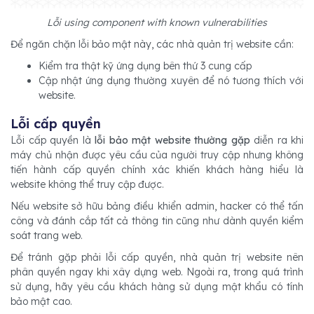
Lỗi using component with known vulnerabilities
Để ngăn chặn lỗi bảo mật này, các nhà quản trị website cần:
Kiểm tra thật kỹ ứng dụng bên thứ 3 cung cấp
Cập nhật ứng dụng thường xuyên để nó tương thích với
website.
Lỗi cấp quyền
Lỗi cấp quyền là
lỗi bảo mật website
thường gặp
diễn ra khi
máy chủ nhận được yêu cầu của người truy cập nhưng không
tiến hành cấp quyền chính xác khiến khách hàng hiểu là
website không thể truy cập được.
Nếu website sở hữu bảng điều khiển admin, hacker có thể tấn
công và đánh cắp tất cả thông tin cũng như dành quyền kiểm
soát trang web.
Để tránh gặp phải lỗi cấp quyền, nhà quản trị website nên
phân quyền ngay khi xây dựng web. Ngoài ra, trong quá trình
sử dụng, hãy yêu cầu khách hàng sử dụng mật khẩu có tính
bảo mật cao.