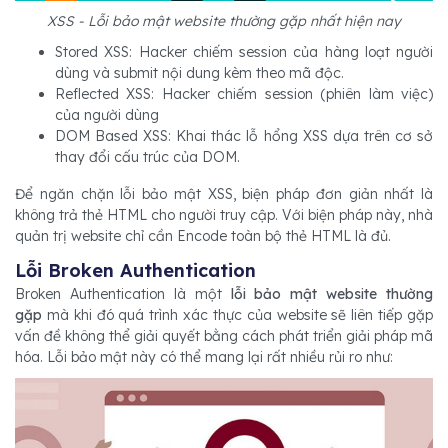
XSS - Lỗi bảo mật website thường gặp nhất hiện nay
Stored XSS: Hacker chiếm session của hàng loạt người
dùng và submit nội dung kèm theo mã độc.
Reflected XSS: Hacker chiếm session (phiên làm việc)
của người dùng
DOM Based XSS: Khai thác lỗ hổng XSS dựa trên cơ sở
thay đổi cấu trúc của DOM.
Để ngăn chặn lỗi bảo mật XSS, biện pháp đơn giản nhất là
không trả thẻ HTML cho người truy cập. Với biện pháp này, nhà
quản trị website chỉ cần Encode toàn bộ thẻ HTML là đủ.
Lỗi Broken Authentication
Broken Authentication là một
lỗi bảo mật website thường
gặp
mà khi đó quá trình xác thực của website sẽ liên tiếp gặp
vấn đề không thể giải quyết bằng cách phát triển giải pháp mã
hóa. Lỗi bảo mật này có thể mang lại rất nhiều rủi ro như: