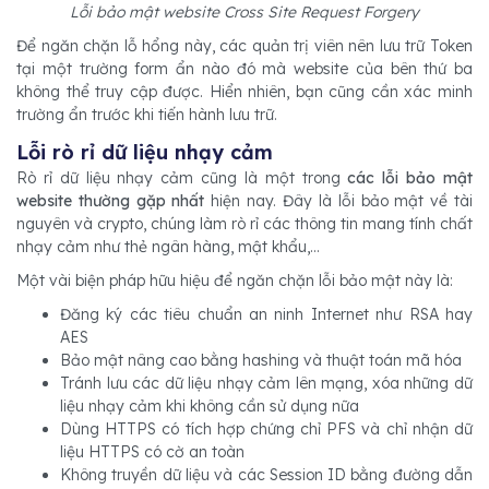
Lỗi bảo mật website Cross Site Request Forgery
Để ngăn chặn lỗ hổng này, các quản trị viên nên lưu trữ Token
tại một trường form ẩn nào đó mà website của bên thứ ba
không thể truy cập được. Hiển nhiên, bạn cũng cần xác minh
trường ẩn trước khi tiến hành lưu trữ.
Lỗi rò rỉ dữ liệu nhạy cảm
Rò rỉ dữ liệu nhạy cảm cũng là một trong
các lỗi bảo mật
website thường gặp nhất
hiện nay. Đây là lỗi bảo mật về tài
nguyên và crypto, chúng làm rò rỉ các thông tin mang tính chất
nhạy cảm như thẻ ngân hàng, mật khẩu,...
Một vài biện pháp hữu hiệu để ngăn chặn lỗi bảo mật này là:
Đăng ký các tiêu chuẩn an ninh Internet như RSA hay
AES
Bảo mật nâng cao bằng hashing và thuật toán mã hóa
Tránh lưu các dữ liệu nhạy cảm lên mạng, xóa những dữ
liệu nhạy cảm khi không cần sử dụng nữa
Dùng HTTPS có tích hợp chứng chỉ PFS và chỉ nhận dữ
liệu HTTPS có cờ an toàn
Không truyền dữ liệu và các Session ID bằng đường dẫn