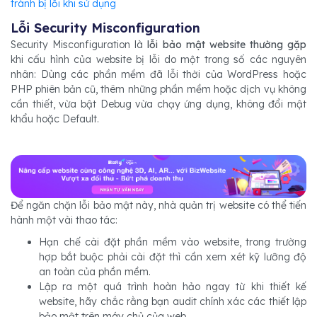
tránh bị lỗi khi sử dụng
Lỗi Security Misconfiguration
Security Misconfiguration là
lỗi bảo mật website thường gặp
khi cấu hình của website bị lỗi do một trong số các nguyên
nhân: Dùng các phần mềm đã lỗi thời của WordPress hoặc
PHP phiên bản cũ, thêm những phần mềm hoặc dịch vụ không
cần thiết, vừa bật Debug vừa chạy ứng dụng, không đổi mật
khẩu hoặc Default​.
Để ngăn chặn lỗi bảo mật này, nhà quản trị website có thể tiến
hành một vài thao tác:
Hạn chế cài đặt phần mềm vào website, trong trường
hợp bắt buộc phải cài đặt thì cần xem xét kỹ lưỡng độ
an toàn của phần mềm.
Lập ra một quá trình hoàn hảo ngay từ khi thiết kế
website, hãy chắc rằng bạn audit chính xác các thiết lập
bảo mật trên máy chủ của web.