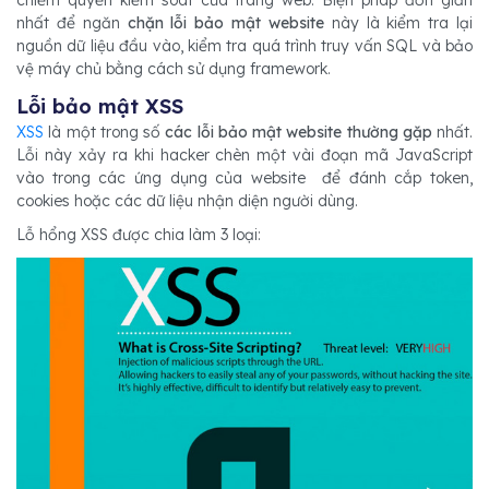
chiếm quyền kiểm soát của trang web. Biện pháp đơn giản
nhất để ngăn
chặn lỗi bảo mật website
này là kiểm tra lại
nguồn dữ liệu đầu vào, kiểm tra quá trình truy vấn SQL và bảo
vệ máy chủ bằng cách sử dụng framework.
Lỗi bảo mật XSS
XSS
là một trong số
các lỗi bảo mật website thường gặp
nhất.
Lỗi này xảy ra khi hacker chèn một vài đoạn mã JavaScript
vào trong các ứng dụng của website để đánh cắp token,
cookies hoặc các dữ liệu nhận diện người dùng.
Lỗ hổng XSS được chia làm 3 loại: