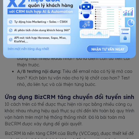
Dashboard tuyển sinh cần hiển thị theo thời gian thực:
Conversion rate theo nguồn:
Kênh nào đang mang về
leads có tỷ lệ nhập học cao nhất? Phân bổ ngân sách
dựa trên dữ liệu này, không phải cảm tính.
Hiệu suất từng tư vấn viên:
Ai đang có tỷ lệ chốt cao
nhất? Cách tiếp cận của họ có gì khác biệt? Đây là cơ
sở để chuẩn hóa và nhân rộng.
Drop-off theo giai đoạn:
Giai đoạn nào trong pipeline
đang mất nhiều leads nhất? Đó là điểm cần ưu tiên cải
thiện trước.
A/B testing nội dung:
Tiêu đề email nào có tỷ lệ mở cao
hơn? Kịch bản tư vấn nào cho tỷ lệ chốt cao hơn? Test
nhỏ, đo liên tục và cải thiện từng bước.
Ứng dụng BizCRM tăng chuyển đổi tuyển sinh
10 cách trên có thể được thực hiện rời rạc bằng nhiều công cụ
khác nhau nhưng hiệu quả thực sự chỉ đến khi toàn bộ quy trình
vận hành trên một hệ thống thống nhất. Đó là bài toán mà
BizCRM được xây dựng để giải quyết.
BizCRM là nền tảng CRM của Bizfly (VCCorp), được thiết kế để