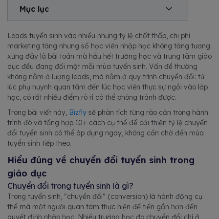
Mục lục
Leads tuyển sinh vào nhiều nhưng tỷ lệ chốt thấp, chi phí
marketing tăng nhưng số học viên nhập học không tăng tương
xứng đây là bài toán mà hầu hết trường học và trung tâm giáo
dục đều đang đối mặt mỗi mùa tuyển sinh. Vấn đề thường
không nằm ở lượng leads, mà nằm ở quy trình chuyển đổi: từ
lúc phụ huynh quan tâm đến lúc học viên thực sự ngồi vào lớp
học, có rất nhiều điểm rò rỉ có thể phòng tránh được.
Trong bài viết này,
Bizfly
sẽ phân tích từng rào cản trong hành
trình đó và tổng hợp 10+ cách cụ thể để cải thiện tỷ lệ chuyển
đổi tuyển sinh có thể áp dụng ngay, không cần chờ đến mùa
tuyển sinh tiếp theo.
Hiểu đúng về chuyển đổi tuyển sinh trong
giáo dục
Chuyển đổi trong tuyển sinh là gì?
Trong tuyển sinh, "chuyển đổi" (conversion) là hành động cụ
thể mà một người quan tâm thực hiện để tiến gần hơn đến
quyết định nhập học. Nhiều trường học đo chuyển đổi chỉ ở