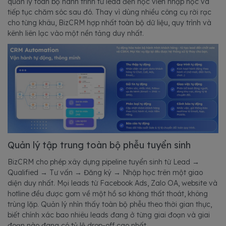
quản lý toàn bộ hành trình từ lead đến học viên nhập học và
tiếp tục chăm sóc sau đó. Thay vì dùng nhiều công cụ rời rạc
cho từng khâu, BizCRM hợp nhất toàn bộ dữ liệu, quy trình và
kênh liên lạc vào một nền tảng duy nhất.
Quản lý tập trung toàn bộ phễu tuyển sinh
BizCRM cho phép xây dựng pipeline tuyển sinh từ Lead →
Qualified → Tư vấn → Đăng ký → Nhập học trên một giao
diện duy nhất. Mọi leads từ Facebook Ads, Zalo OA, website và
hotline đều được gom về một hồ sơ không thất thoát, không
trùng lặp. Quản lý nhìn thấy toàn bộ phễu theo thời gian thực,
biết chính xác bao nhiêu leads đang ở từng giai đoạn và giai
đoạn nào đang có tỷ lệ drop-off cao nhất.