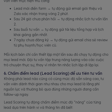
vấn viên thực hiện thủ công:
Lead mới điền form → tự động gửi email giới thiệu và
Zalo xác nhận trong vòng 2 phút.
Sau 24 giờ chưa phản hồi → tự động nhắc lịch tư vấn lần
2.
Sau buổi tư vấn → tự động gửi tài liệu tổng hợp và lịch
khai giảng gần nhất.
7 ngày chưa đăng ký → tự động gửi email chia sẻ review
từ phụ huynh/học viên cũ.
Mỗi kịch bản chỉ cần thiết lập một lần sau đó chạy tự động cho
mọi lead mới. Đội tư vấn tập trung năng lượng vào các cuộc
trò chuyện thực sự, thay vì nhắn tin nhắc lịch lặp đi lặp lại.
6. Chấm điểm lead (Lead Scoring) để ưu tiên tư vấn
Không phải lead nào cũng có cùng mức độ sẵn sàng cao, tư
vấn viên dành thời gian như nhau cho mọi lead là lãng phí
nguồn lực và thường bỏ qua đúng những người đang cần
follow-up ngay.
Lead Scoring tự động chấm điểm mức độ "nóng" của từng
lead dựa trên hành vi và thông tin đã biết: