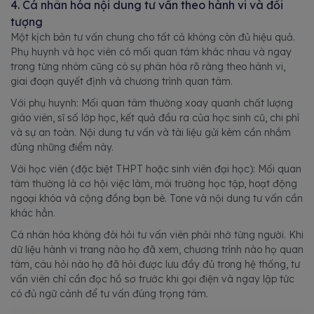
4. Cá nhân hóa nội dung tư vấn theo hành vi và đối
tượng
Một kịch bản tư vấn chung cho tất cả không còn đủ hiệu quả.
Phụ huynh và học viên có mối quan tâm khác nhau và ngay
trong từng nhóm cũng có sự phân hóa rõ ràng theo hành vi,
giai đoạn quyết định và chương trình quan tâm.
Với phụ huynh: Mối quan tâm thường xoay quanh chất lượng
giáo viên, sĩ số lớp học, kết quả đầu ra của học sinh cũ, chi phí
và sự an toàn. Nội dung tư vấn và tài liệu gửi kèm cần nhắm
đúng những điểm này.
Với học viên (đặc biệt THPT hoặc sinh viên đại học): Mối quan
tâm thường là cơ hội việc làm, môi trường học tập, hoạt động
ngoại khóa và cộng đồng bạn bè. Tone và nội dung tư vấn cần
khác hẳn.
Cá nhân hóa không đòi hỏi tư vấn viên phải nhớ từng người. Khi
dữ liệu hành vi trang nào họ đã xem, chương trình nào họ quan
tâm, câu hỏi nào họ đã hỏi được lưu đầy đủ trong hệ thống, tư
vấn viên chỉ cần đọc hồ sơ trước khi gọi điện và ngay lập tức
có đủ ngữ cảnh để tư vấn đúng trọng tâm.