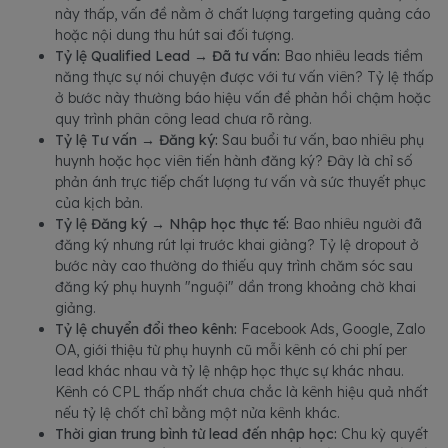
này thấp, vấn đề nằm ở chất lượng targeting quảng cáo
hoặc nội dung thu hút sai đối tượng.
Tỷ lệ Qualified Lead → Đã tư vấn:
Bao nhiêu leads tiềm
năng thực sự nói chuyện được với tư vấn viên? Tỷ lệ thấp
ở bước này thường báo hiệu vấn đề phản hồi chậm hoặc
quy trình phân công lead chưa rõ ràng.
Tỷ lệ Tư vấn → Đăng ký:
Sau buổi tư vấn, bao nhiêu phụ
huynh hoặc học viên tiến hành đăng ký? Đây là chỉ số
phản ánh trực tiếp chất lượng tư vấn và sức thuyết phục
của kịch bản.
Tỷ lệ Đăng ký → Nhập học thực tế:
Bao nhiêu người đã
đăng ký nhưng rút lại trước khai giảng? Tỷ lệ dropout ở
bước này cao thường do thiếu quy trình chăm sóc sau
đăng ký phụ huynh "nguội" dần trong khoảng chờ khai
giảng.
Tỷ lệ chuyển đổi theo kênh:
Facebook Ads, Google, Zalo
OA, giới thiệu từ phụ huynh cũ mỗi kênh có chi phí per
lead khác nhau và tỷ lệ nhập học thực sự khác nhau.
Kênh có CPL thấp nhất chưa chắc là kênh hiệu quả nhất
nếu tỷ lệ chốt chỉ bằng một nửa kênh khác.
Thời gian trung bình từ lead đến nhập học:
Chu kỳ quyết