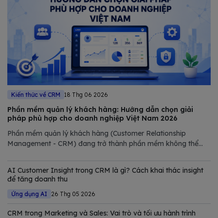
Kiến thức về CRM
18 Thg 06 2026
Phần mềm quản lý khách hàng: Hướng dẫn chọn giải
pháp phù hợp cho doanh nghiệp Việt Nam 2026
Phần mềm quản lý khách hàng (Customer Relationship
Management - CRM) đang trở thành phần mềm không thể
thiếu trong chiến lược số hóa của các doanh nghiệp hiện đại.
Trong bài viết này, Bizfly tổng hợp và phân tích chi tiết các
AI Customer Insight trong CRM là gì? Cách khai thác insight
giải pháp CRM tốt nhất
để tăng doanh thu
Ứng dụng AI
26 Thg 05 2026
CRM trong Marketing và Sales: Vai trò và tối ưu hành trình