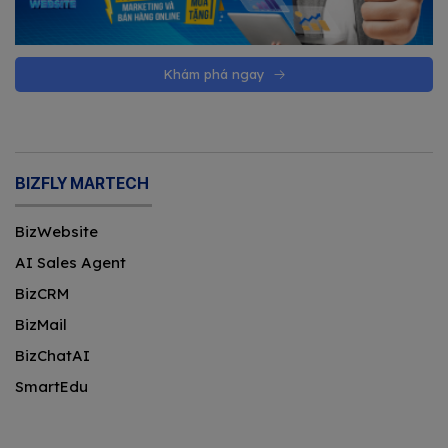
Khám phá ngay
BIZFLY MARTECH
BizWebsite
AI Sales Agent
BizCRM
BizMail
BizChatAI
SmartEdu