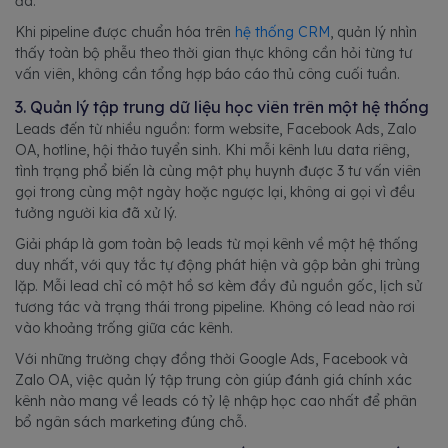
đa.
Khi pipeline được chuẩn hóa trên
hệ thống CRM
, quản lý nhìn
thấy toàn bộ phễu theo thời gian thực không cần hỏi từng tư
vấn viên, không cần tổng hợp báo cáo thủ công cuối tuần.
3. Quản lý tập trung dữ liệu học viên trên một hệ thống
Leads đến từ nhiều nguồn: form website, Facebook Ads, Zalo
OA, hotline, hội thảo tuyển sinh. Khi mỗi kênh lưu data riêng,
tình trạng phổ biến là cùng một phụ huynh được 3 tư vấn viên
gọi trong cùng một ngày hoặc ngược lại, không ai gọi vì đều
tưởng người kia đã xử lý.
Giải pháp là gom toàn bộ leads từ mọi kênh về một hệ thống
duy nhất, với quy tắc tự động phát hiện và gộp bản ghi trùng
lặp. Mỗi lead chỉ có một hồ sơ kèm đầy đủ nguồn gốc, lịch sử
tương tác và trạng thái trong pipeline. Không có lead nào rơi
vào khoảng trống giữa các kênh.
Với những trường chạy đồng thời Google Ads, Facebook và
Zalo OA, việc quản lý tập trung còn giúp đánh giá chính xác
kênh nào mang về leads có tỷ lệ nhập học cao nhất để phân
bổ ngân sách marketing đúng chỗ.