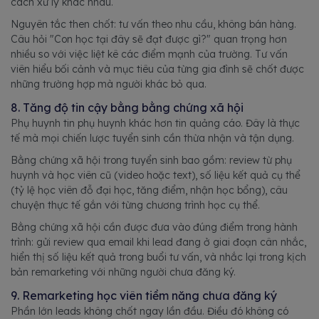
cách xử lý khác nhau.
Nguyên tắc then chốt: tư vấn theo nhu cầu, không bán hàng.
Câu hỏi "Con học tại đây sẽ đạt được gì?" quan trọng hơn
nhiều so với việc liệt kê các điểm mạnh của trường. Tư vấn
viên hiểu bối cảnh và mục tiêu của từng gia đình sẽ chốt được
những trường hợp mà người khác bỏ qua.
8. Tăng độ tin cậy bằng bằng chứng xã hội
Phụ huynh tin phụ huynh khác hơn tin quảng cáo. Đây là thực
tế mà mọi chiến lược tuyển sinh cần thừa nhận và tận dụng.
Bằng chứng xã hội trong tuyển sinh bao gồm: review từ phụ
huynh và học viên cũ (video hoặc text), số liệu kết quả cụ thể
(tỷ lệ học viên đỗ đại học, tăng điểm, nhận học bổng), câu
chuyện thực tế gắn với từng chương trình học cụ thể.
Bằng chứng xã hội cần được đưa vào đúng điểm trong hành
trình: gửi review qua email khi lead đang ở giai đoạn cân nhắc,
hiển thị số liệu kết quả trong buổi tư vấn, và nhắc lại trong kịch
bản remarketing với những người chưa đăng ký.
9. Remarketing học viên tiềm năng chưa đăng ký
Phần lớn leads không chốt ngay lần đầu. Điều đó không có