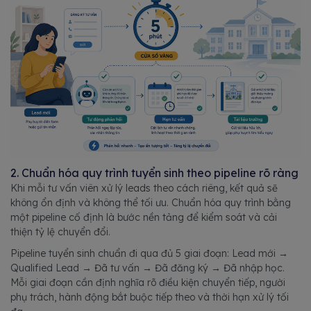
2. Chuẩn hóa quy trình tuyển sinh theo pipeline rõ ràng
Khi mỗi tư vấn viên xử lý leads theo cách riêng, kết quả sẽ
không ổn định và không thể tối ưu. Chuẩn hóa quy trình bằng
một pipeline cố định là bước nền tảng để kiểm soát và cải
thiện tỷ lệ chuyển đổi.
Pipeline tuyển sinh chuẩn đi qua đủ 5 giai đoạn: Lead mới →
Qualified Lead → Đã tư vấn → Đã đăng ký → Đã nhập học.
Mỗi giai đoạn cần định nghĩa rõ điều kiện chuyển tiếp, người
phụ trách, hành động bắt buộc tiếp theo và thời hạn xử lý tối