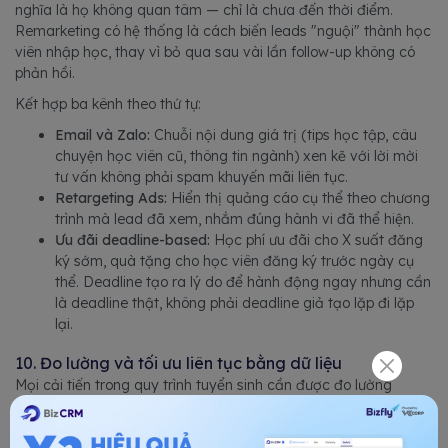
nghĩa là họ không quan tâm — chỉ là chưa đến thời điểm.
Remarketing có hệ thống là cách biến leads "nguội" thành học
viên nhập học, thay vì bỏ qua sau vài lần follow-up không có
phản hồi.
Kết hợp ba kênh theo thứ tự:
Email và Zalo:
Chuỗi nội dung giá trị (tips học tập, câu
chuyện học viên cũ, thông tin ngành) xen kẽ với lời mời
tư vấn không phải spam khuyến mãi liên tục.
Retargeting Ads:
Hiển thị quảng cáo cụ thể theo chương
trình mà lead đã xem, nhắm đúng hành vi đã thể hiện.
Ưu đãi deadline-based:
Học phí ưu đãi cho X suất đăng
ký sớm, quà tặng cho học viên đăng ký trước ngày cụ
thể. Deadline tạo ra lý do để hành động ngay nhưng cần
là deadline thật, không phải deadline giả tạo lặp đi lặp
lại.
10. Đo lường và tối ưu liên tục bằng dữ liệu
Mọi cải tiến trong quy trình tuyển sinh cần được đo lường
không chỉ đo kết quả cuối (số học viên nhập học), mà đo từng
bước chuyển đổi trong pipeline.