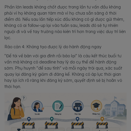
Phần lớn leads không chốt được trong lần tư vấn đầu không
phải vì họ không quan tâm mà vì họ chưa sẵn sàng ở thời
điểm đó. Nếu sau lần tiếp xúc đầu không có gì được gửi thêm,
không có ai follow-up lại vào tuần sau, leads đó sẽ tự nhiên
nguội đi và về tay trường nào kiên trì hơn trong việc duy trì liên
lạc.
Rào cản 4: Không tạo được lý do hành động ngay
"Để tôi về bàn với gia đình rồi báo lại" là câu kết thúc buổi tư
vấn mà không có deadline hay lý do cụ thể để hành động
sớm. Phụ huynh "để sau tính" và mỗi ngày trôi qua, xác suất
quay lại đăng ký giảm đi đáng kể. Không có áp lực thời gian
hay lợi ích rõ ràng khi đăng ký sớm, quyết định sẽ bị hoãn vô
thời hạn.