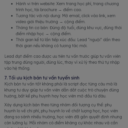
Hành vi trên website: Xem trang học phí, trang chương
trình học, tải brochure → điểm cao.
Tương tác với nội dung: Mở email, click vào link, xem
video giới thiệu trường → cộng điểm.
Thông tin cơ bản: Đúng độ tuổi, đúng khu vực, đúng thời
điểm nhập học → cộng điểm.
Thời gian kể từ lần tiếp xúc đầu: Lead "nguội" dần theo
thời gian nếu không có tương tác mới.
Lead đạt điểm cao được ưu tiên tư vấn trước giúp tư vấn viên
tập trung đúng người, đúng lúc, thay vì xử lý theo thứ tự nhập
vào hệ thống.
7. Tối ưu kịch bản tư vấn tuyển sinh
Kịch bản tư vấn tốt không phải là script đọc từng câu mà là
khung tư duy giúp tư vấn viên dẫn dắt cuộc trò chuyện đúng
hướng, bất kể phụ huynh hay học viên mở đầu từ đâu.
Xây dựng kịch bản theo từng nhóm đối tượng cụ thể: phụ
huynh lo về chi phí, phụ huynh lo về chất lượng học, học viên
đang so sánh nhiều trường, học viên đã gần quyết định nhưng
còn lưỡng lự. Mỗi nhóm có điểm kháng cự khác nhau và cần