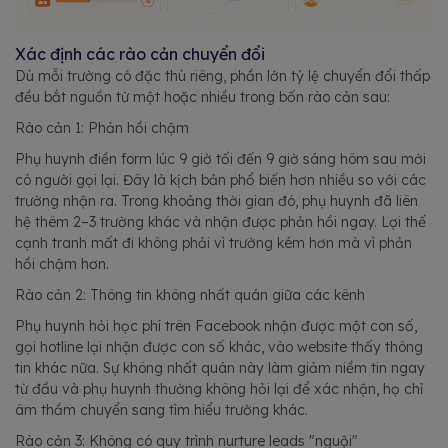
Xác định các rào cản chuyển đổi
Dù mỗi trường có đặc thù riêng, phần lớn tỷ lệ chuyển đổi thấp
đều bắt nguồn từ một hoặc nhiều trong bốn rào cản sau:
Rào cản 1: Phản hồi chậm
Phụ huynh điền form lúc 9 giờ tối đến 9 giờ sáng hôm sau mới
có người gọi lại. Đây là kịch bản phổ biến hơn nhiều so với các
trường nhận ra. Trong khoảng thời gian đó, phụ huynh đã liên
hệ thêm 2–3 trường khác và nhận được phản hồi ngay. Lợi thế
cạnh tranh mất đi không phải vì trường kém hơn mà vì phản
hồi chậm hơn.
Rào cản 2: Thông tin không nhất quán giữa các kênh
Phụ huynh hỏi học phí trên Facebook nhận được một con số,
gọi hotline lại nhận được con số khác, vào website thấy thông
tin khác nữa. Sự không nhất quán này làm giảm niềm tin ngay
từ đầu và phụ huynh thường không hỏi lại để xác nhận, họ chỉ
âm thầm chuyển sang tìm hiểu trường khác.
Rào cản 3: Không có quy trình nurture leads "nguội"