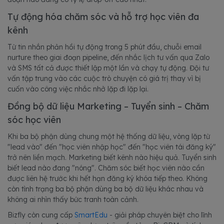
Tự động hóa chăm sóc và hỗ trợ học viên đa
kênh
Từ tin nhắn phản hồi tự động trong 5 phút đầu, chuỗi email
nurture theo giai đoạn pipeline, đến nhắc lịch tư vấn qua Zalo
và SMS tất cả được thiết lập một lần và chạy tự động. Đội tư
vấn tập trung vào các cuộc trò chuyện có giá trị thay vì bị
cuốn vào công việc nhắc nhở lặp đi lặp lại.
Đồng bộ dữ liệu Marketing – Tuyển sinh – Chăm
sóc học viên
Khi ba bộ phận dùng chung một hệ thống dữ liệu, vòng lặp từ
"lead vào" đến "học viên nhập học" đến "học viên tái đăng ký"
trở nên liền mạch. Marketing biết kênh nào hiệu quả. Tuyển sinh
biết lead nào đang "nóng". Chăm sóc biết học viên nào cần
được liên hệ trước khi hết hạn đăng ký khóa tiếp theo. Không
còn tình trạng ba bộ phận dùng ba bộ dữ liệu khác nhau và
không ai nhìn thấy bức tranh toàn cảnh.
Bizfly còn cung cấp
SmartEdu
- giải pháp chuyên biệt cho lĩnh