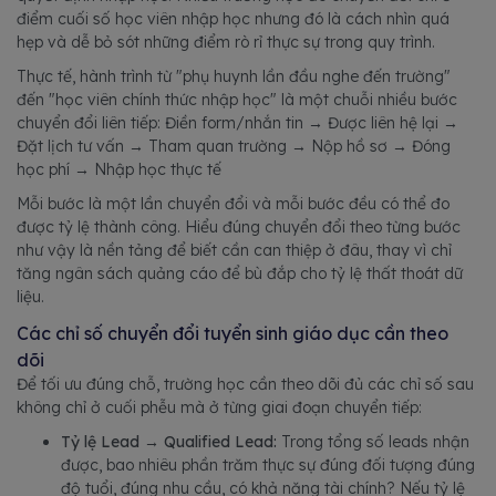
điểm cuối số học viên nhập học nhưng đó là cách nhìn quá
hẹp và dễ bỏ sót những điểm rò rỉ thực sự trong quy trình.
Thực tế, hành trình từ "phụ huynh lần đầu nghe đến trường"
đến "học viên chính thức nhập học" là một chuỗi nhiều bước
chuyển đổi liên tiếp: Điền form/nhắn tin → Được liên hệ lại →
Đặt lịch tư vấn → Tham quan trường → Nộp hồ sơ → Đóng
học phí → Nhập học thực tế
Mỗi bước là một lần chuyển đổi và mỗi bước đều có thể đo
được tỷ lệ thành công. Hiểu đúng chuyển đổi theo từng bước
như vậy là nền tảng để biết cần can thiệp ở đâu, thay vì chỉ
tăng ngân sách quảng cáo để bù đắp cho tỷ lệ thất thoát dữ
liệu.
Các chỉ số chuyển đổi tuyển sinh giáo dục cần theo
dõi
Để tối ưu đúng chỗ, trường học cần theo dõi đủ các chỉ số sau
không chỉ ở cuối phễu mà ở từng giai đoạn chuyển tiếp:
Tỷ lệ Lead → Qualified Lead:
Trong tổng số leads nhận
được, bao nhiêu phần trăm thực sự đúng đối tượng đúng
độ tuổi, đúng nhu cầu, có khả năng tài chính? Nếu tỷ lệ