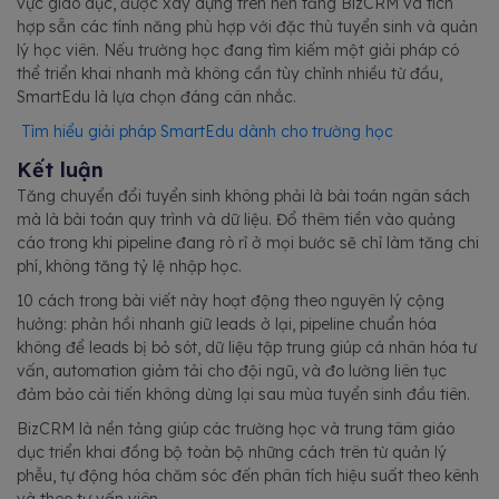
vực giáo dục, được xây dựng trên nền tảng BizCRM và tích
hợp sẵn các tính năng phù hợp với đặc thù tuyển sinh và quản
lý học viên. Nếu trường học đang tìm kiếm một giải pháp có
thể triển khai nhanh mà không cần tùy chỉnh nhiều từ đầu,
SmartEdu là lựa chọn đáng cân nhắc.
Tìm hiểu giải pháp SmartEdu dành cho trường học
Kết luận
Tăng chuyển đổi tuyển sinh không phải là bài toán ngân sách
mà là bài toán quy trình và dữ liệu. Đổ thêm tiền vào quảng
cáo trong khi pipeline đang rò rỉ ở mọi bước sẽ chỉ làm tăng chi
phí, không tăng tỷ lệ nhập học.
10 cách trong bài viết này hoạt động theo nguyên lý cộng
hưởng: phản hồi nhanh giữ leads ở lại, pipeline chuẩn hóa
không để leads bị bỏ sót, dữ liệu tập trung giúp cá nhân hóa tư
vấn, automation giảm tải cho đội ngũ, và đo lường liên tục
đảm bảo cải tiến không dừng lại sau mùa tuyển sinh đầu tiên.
BizCRM là nền tảng giúp các trường học và trung tâm giáo
dục triển khai đồng bộ toàn bộ những cách trên từ quản lý
phễu, tự động hóa chăm sóc đến phân tích hiệu suất theo kênh
và theo tư vấn viên.