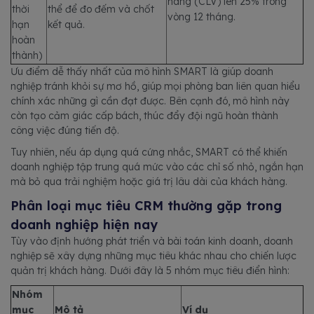
hàng (CLV) lên 25% trong
thời
thể để đo đếm và chốt
vòng 12 tháng.
hạn
kết quả.
hoàn
thành)
Ưu điểm dễ thấy nhất của mô hình SMART là giúp doanh
nghiệp tránh khỏi sự mơ hồ, giúp mọi phòng ban liên quan hiểu
chính xác những gì cần đạt được. Bên cạnh đó, mô hình này
còn tạo cảm giác cấp bách, thúc đẩy đội ngũ hoàn thành
công việc đúng tiến độ.
Tuy nhiên, nếu áp dụng quá cứng nhắc, SMART có thể khiến
doanh nghiệp tập trung quá mức vào các chỉ số nhỏ, ngắn hạn
mà bỏ qua trải nghiệm hoặc giá trị lâu dài của khách hàng.
Phân loại mục tiêu CRM thường gặp trong
doanh nghiệp hiện nay
Tùy vào định hướng phát triển và bài toán kinh doanh, doanh
nghiệp sẽ xây dựng những mục tiêu khác nhau cho chiến lược
quản trị khách hàng. Dưới đây là 5 nhóm mục tiêu điển hình:
Nhóm
mục
Mô tả
Ví dụ