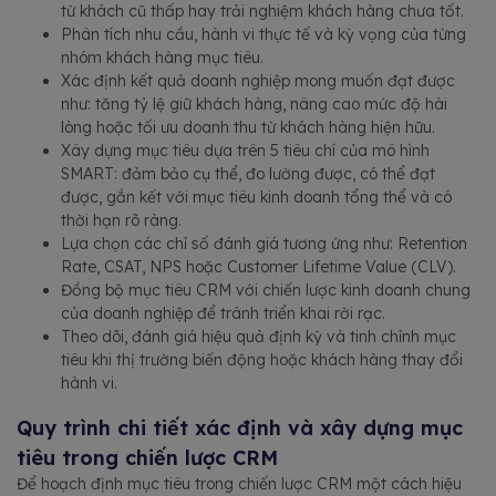
từ khách cũ thấp hay trải nghiệm khách hàng chưa tốt.
Phân tích nhu cầu, hành vi thực tế và kỳ vọng của từng
nhóm khách hàng mục tiêu.
Xác định kết quả doanh nghiệp mong muốn đạt được
như: tăng tỷ lệ giữ khách hàng, nâng cao mức độ hài
lòng hoặc tối ưu doanh thu từ khách hàng hiện hữu.
Xây dựng mục tiêu dựa trên 5 tiêu chí của mô hình
SMART: đảm bảo cụ thể, đo lường được, có thể đạt
được, gắn kết với mục tiêu kinh doanh tổng thể và có
thời hạn rõ ràng.
Lựa chọn các chỉ số đánh giá tương ứng như: Retention
Rate, CSAT, NPS hoặc Customer Lifetime Value (CLV).
Đồng bộ mục tiêu CRM với chiến lược kinh doanh chung
của doanh nghiệp để tránh triển khai rời rạc.
Theo dõi, đánh giá hiệu quả định kỳ và tinh chỉnh mục
tiêu khi thị trường biến động hoặc khách hàng thay đổi
hành vi.
Quy trình chi tiết xác định và xây dựng mục
tiêu trong chiến lược CRM
Để hoạch định mục tiêu trong chiến lược CRM một cách hiệu