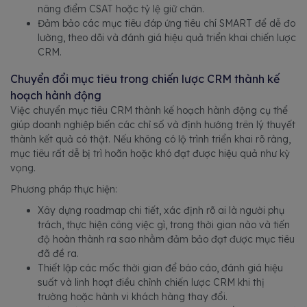
nâng điểm CSAT hoặc tỷ lệ giữ chân.
Đảm bảo các mục tiêu đáp ứng tiêu chí SMART để dễ đo
lường, theo dõi và đánh giá hiệu quả triển khai chiến lược
CRM.
Chuyển đổi mục tiêu trong chiến lược CRM thành kế
hoạch hành động
Việc chuyển mục tiêu CRM thành kế hoạch hành động cụ thể
giúp doanh nghiệp biến các chỉ số và định hướng trên lý thuyết
thành kết quả có thật. Nếu không có lộ trình triển khai rõ ràng,
mục tiêu rất dễ bị trì hoãn hoặc khó đạt được hiệu quả như kỳ
vọng.
Phương pháp thực hiện:
Xây dựng roadmap chi tiết, xác định rõ ai là người phụ
trách, thực hiện công việc gì, trong thời gian nào và tiến
độ hoàn thành ra sao nhằm đảm bảo đạt được mục tiêu
đã đề ra.
Thiết lập các mốc thời gian để báo cáo, đánh giá hiệu
suất và linh hoạt điều chỉnh chiến lược CRM khi thị
trường hoặc hành vi khách hàng thay đổi.