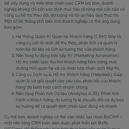
Để xây dựng và triển khai chiến lược CRM bài bản, doanh
nghiệp không chỉ cần xác định mục tiêu rõ ràng mà còn cần có
công cụ hỗ trợ theo dõi, đo lường và tối ưu hiệu quả thực thi.
Một số hệ thống phổ biến mà doanh nghiệp có thể ứng dụng
bao gồm:
Hệ thống Quản trị Quan hệ Khách hàng (CRM): Đây là
công cụ cốt lõi nhất để thu thập, phân tích và quản lý
toàn bộ dữ liệu và lịch sử tương tác của khách hàng.
Nền tảng tự động hóa tiếp thị (Marketing Automation):
Hỗ trợ chiến lược thu hút khách hàng tiềm năng, nuôi
dưỡng mối quan hệ và cá nhân hóa chiến dịch tiếp thị.
Công cụ Dịch vụ & Hỗ trợ Khách hàng (Helpdesk): Giúp
quản lý và giải quyết các yêu cầu, phản hồi của khách
hàng đa kênh một cách nhanh chóng.
Nền tảng Phân tích Dữ liệu (Analytics & BI): Phân tích
hành vi khách hàng, đo lường tỷ lệ chuyển đổi và dự báo
xu hướng để ra quyết định chiến lược đúng và nhanh.
Cụ thể hơn, doanh nghiệp có thể cân nhắc lựa chọn BizCRM -
một nền tảng CRM toàn diện được phát triển bởi Bizfly
(VCCorp). Hệ thống này giúp hiện thực hóa việc quản lý mục