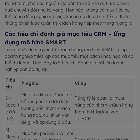
trọng tâm, phân bổ nguồn lực dàn trải và khó đạt được hiệu
quả chuyển đổi như kỳ vọng. Hơn nữa, không có mục tiêu cụ
thể cũng đồng nghĩa với việc không có đủ cơ sở để cải thiện
những chiến lược quản trị khách hàng tiếp theo trong tương lai.
Các tiêu chí đánh giá mục tiêu CRM – Ứng
dụng mô hình SMART
Trong chiến lược quản trị khách hàng, mô hình SMART giúp
doanh nghiệp thiết lập các mục tiêu một cách khoa học và có
thể đo lường. Dưới đây là 5 tiêu chí đánh giá cốt lõi doanh
nghiệp cần áp dụng:
Tiêu
Ý nghĩa
Ví dụ
chí
Mục tiêu không được mơ
S -
Tăng tỷ lệ quay lại mua
hồ mà phải trả lời được:
Specifi
hàng của nhóm khách hàng
hướng đến nhóm khách
c (Cụ
thân thiết tại khu vực
hàng nào, cải thiện vấn
thể)
TP.HCM.
đề gì và áp dụng ở đâu.
M -
Mục tiêu phải gắn với chỉ
Measu