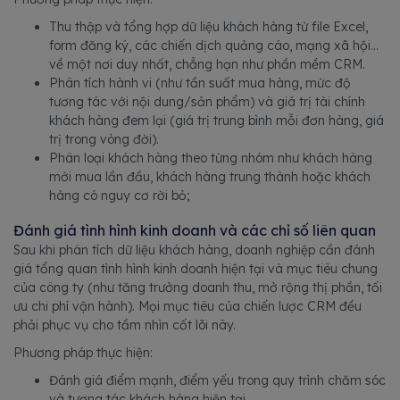
Thu thập và tổng hợp dữ liệu khách hàng từ file Excel,
form đăng ký, các chiến dịch quảng cáo, mạng xã hội…
về một nơi duy nhất, chẳng hạn như phần mềm CRM.
Phân tích hành vi (như tần suất mua hàng, mức độ
tương tác với nội dung/sản phẩm) và giá trị tài chính
khách hàng đem lại (giá trị trung bình mỗi đơn hàng, giá
trị trong vòng đời).
Phân loại khách hàng theo từng nhóm như khách hàng
mới mua lần đầu, khách hàng trung thành hoặc khách
hàng có nguy cơ rời bỏ;
Đánh giá tình hình kinh doanh và các chỉ số liên quan
Sau khi phân tích dữ liệu khách hàng, doanh nghiệp cần đánh
giá tổng quan tình hình kinh doanh hiện tại và mục tiêu chung
của công ty (như tăng trưởng doanh thu, mở rộng thị phần, tối
ưu chi phí vận hành). Mọi mục tiêu của chiến lược CRM đều
phải phục vụ cho tầm nhìn cốt lõi này.
Phương pháp thực hiện:
Đánh giá điểm mạnh, điểm yếu trong quy trình chăm sóc
và tương tác khách hàng hiện tại.