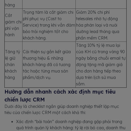
hàng
Trọng tâm là cắt giảm chi
Giảm 20% chi phí
Cắt
phí phục vụ (Cost to
telesales nhờ tự động
giảm chi
Service) trong khi vẫn đảm
hóa phân loại và nuôi
phí vận
bảo trải nghiệm tốt cho
dưỡng lead thông qua
hành
khách hàng.
phần mềm CRM.
Tăng 10% tỷ lệ mua lại
Tăng tỷ
Cải thiện sự gắn kết giữa
của KH cũ trong vòng 90
lệ giữ
thương hiệu & những
ngày bằng chuỗi email tự
chân
khách hàng đã có tương
động tặng mã giảm giá
khách
tác hoặc từng mua sản
cho đơn hàng tiếp theo
hàng
phẩm/dịch vụ.
dựa trên lịch sử mua
sắm.
Hướng dẫn nhanh cách xác định mục tiêu
chiến lược CRM
Dưới đây là checklist ngắn giúp doanh nghiệp thiết lập mục
tiêu của chiến lược CRM một cách khả thi:
Xác định “bài toán” doanh nghiệp đang gặp phải trong
quá trình quản lý khách hàng: tỷ lệ rời bỏ cao, doanh thu