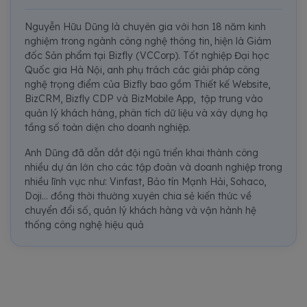
Nguyễn Hữu Dũng là chuyên gia với hơn 18 năm kinh
nghiệm trong ngành công nghệ thông tin, hiện là Giám
đốc Sản phẩm tại Bizfly (VCCorp). Tốt nghiệp Đại học
Quốc gia Hà Nội, anh phụ trách các giải pháp công
nghệ trọng điểm của Bizfly bao gồm Thiết kế Website,
BizCRM, Bizfly CDP và BizMobile App, tập trung vào
quản lý khách hàng, phân tích dữ liệu và xây dựng hạ
tầng số toàn diện cho doanh nghiệp.
Anh Dũng đã dẫn dắt đội ngũ triển khai thành công
nhiều dự án lớn cho các tập đoàn và doanh nghiệp trong
nhiều lĩnh vực như: Vinfast, Bảo tín Mạnh Hải, Sohaco,
Doji... đồng thời thường xuyên chia sẻ kiến thức về
chuyển đổi số, quản lý khách hàng và vận hành hệ
thống công nghệ hiệu quả