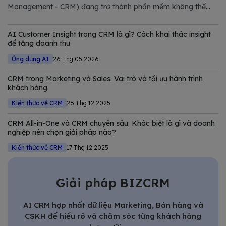
Management - CRM) đang trở thành phần mềm không thể
thiếu trong chiến lược số hóa của các doanh nghiệp hiện đại.
Trong bài viết này, Bizfly tổng hợp và phân tích chi tiết các
AI Customer Insight trong CRM là gì? Cách khai thác insight
giải pháp CRM tốt nhất
để tăng doanh thu
Ứng dụng AI
26 Thg 05 2026
CRM trong Marketing và Sales: Vai trò và tối ưu hành trình
khách hàng
Kiến thức về CRM
26 Thg 12 2025
CRM All-in-One và CRM chuyên sâu: Khác biệt là gì và doanh
nghiệp nên chọn giải pháp nào?
Kiến thức về CRM
17 Thg 12 2025
Giải pháp BIZCRM
AI CRM hợp nhất dữ liệu Marketing, Bán hàng và
CSKH để hiểu rõ và chăm sóc từng khách hàng