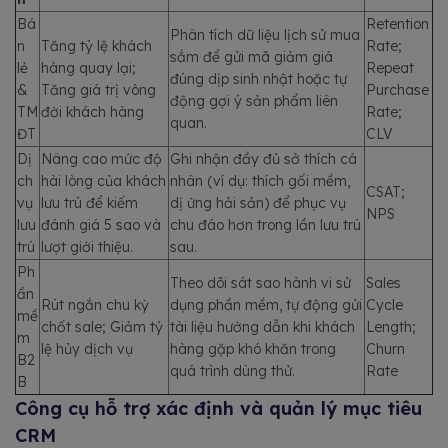
Bá
Retention
Phân tích dữ liệu lịch sử mua
n
Tăng tỷ lệ khách
Rate;
sắm để gửi mã giảm giá
lẻ
hàng quay lại;
Repeat
đúng dịp sinh nhật hoặc tự
&
Tăng giá trị vòng
Purchase
động gợi ý sản phẩm liên
TM
đời khách hàng
Rate;
quan.
ĐT
CLV
Dị
Nâng cao mức độ
Ghi nhận đầy đủ sở thích cá
ch
hài lòng của khách
nhân (ví dụ: thích gối mềm,
CSAT;
vụ
lưu trú để kiếm
dị ứng hải sản) để phục vụ
NPS
lưu
đánh giá 5 sao và
chu đáo hơn trong lần lưu trú
trú
lượt giới thiệu.
sau.
Ph
Theo dõi sát sao hành vi sử
Sales
ần
Rút ngắn chu kỳ
dụng phần mềm, tự động gửi
Cycle
mề
chốt sale; Giảm tỷ
tài liệu hướng dẫn khi khách
Length;
m
lệ hủy dịch vụ
hàng gặp khó khăn trong
Churn
B2
quá trình dùng thử.
Rate
B
Công cụ hỗ trợ xác định và quản lý mục tiêu
CRM