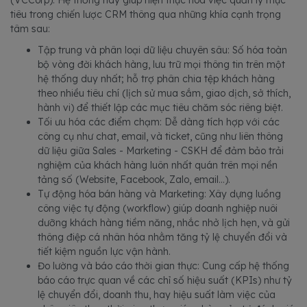
tiêu trong chiến lược CRM thông qua những khía cạnh trọng
tâm sau:
Tập trung và phân loại dữ liệu chuyên sâu: Số hóa toàn
bộ vòng đời khách hàng, lưu trữ mọi thông tin trên một
hệ thống duy nhất; hỗ trợ phân chia tệp khách hàng
theo nhiều tiêu chí (lịch sử mua sắm, giao dịch, sở thích,
hành vi) để thiết lập các mục tiêu chăm sóc riêng biệt.
Tối ưu hóa các điểm chạm: Dễ dàng tích hợp với các
công cụ như chat, email, và ticket, cũng như liên thông
dữ liệu giữa Sales - Marketing - CSKH để đảm bảo trải
nghiệm của khách hàng luôn nhất quán trên mọi nền
tảng số (Website, Facebook, Zalo, email…).
Tự động hóa bán hàng và Marketing: Xây dựng luồng
công việc tự động (workflow) giúp doanh nghiệp nuôi
dưỡng khách hàng tiềm năng, nhắc nhở lịch hẹn, và gửi
thông điệp cá nhân hóa nhằm tăng tỷ lệ chuyển đổi và
tiết kiệm nguồn lực vận hành.
Đo lường và báo cáo thời gian thực: Cung cấp hệ thống
báo cáo trực quan về các chỉ số hiệu suất (KPIs) như tỷ
lệ chuyển đổi, doanh thu, hay hiệu suất làm việc của