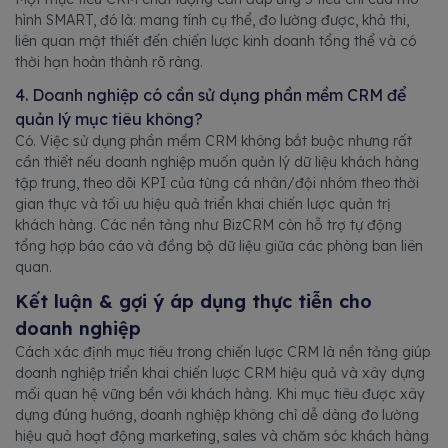
hình SMART, đó là: mang tính cụ thể, đo lường được, khả thi,
liên quan mật thiết đến chiến lược kinh doanh tổng thể và có
thời hạn hoàn thành rõ ràng.
4. Doanh nghiệp có cần sử dụng phần mềm CRM để
quản lý mục tiêu không?
Có. Việc sử dụng phần mềm CRM không bắt buộc nhưng rất
cần thiết nếu doanh nghiệp muốn quản lý dữ liệu khách hàng
tập trung, theo dõi KPI của từng cá nhân/đội nhóm theo thời
gian thực và tối ưu hiệu quả triển khai chiến lược quản trị
khách hàng. Các nền tảng như BizCRM còn hỗ trợ tự động
tổng hợp báo cáo và đồng bộ dữ liệu giữa các phòng ban liên
quan.
Kết luận & gợi ý áp dụng thực tiễn cho
doanh nghiệp
Cách xác định mục tiêu trong chiến lược CRM là nền tảng giúp
doanh nghiệp triển khai chiến lược CRM hiệu quả và xây dựng
mối quan hệ vững bền với khách hàng. Khi mục tiêu được xây
dựng đúng hướng, doanh nghiệp không chỉ dễ dàng đo lường
hiệu quả hoạt động marketing, sales và chăm sóc khách hàng