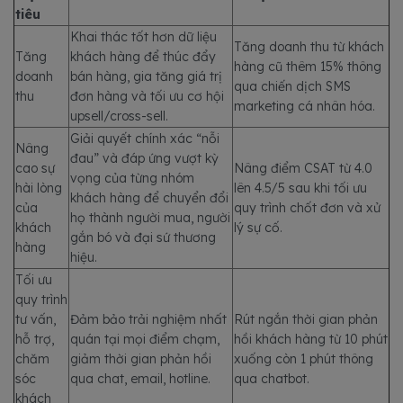
tiêu
Khai thác tốt hơn dữ liệu
Tăng doanh thu từ khách
Tăng
khách hàng để thúc đẩy
hàng cũ thêm 15% thông
doanh
bán hàng, gia tăng giá trị
qua chiến dịch SMS
thu
đơn hàng và tối ưu cơ hội
marketing cá nhân hóa.
upsell/cross-sell.
Giải quyết chính xác “nỗi
Nâng
đau” và đáp ứng vượt kỳ
cao sự
Nâng điểm CSAT từ 4.0
vọng của từng nhóm
hài lòng
lên 4.5/5 sau khi tối ưu
khách hàng để chuyển đổi
của
quy trình chốt đơn và xử
họ thành người mua, người
khách
lý sự cố.
gắn bó và đại sứ thương
hàng
hiệu.
Tối ưu
quy trình
tư vấn,
Đảm bảo trải nghiệm nhất
Rút ngắn thời gian phản
hỗ trợ,
quán tại mọi điểm chạm,
hồi khách hàng từ 10 phút
chăm
giảm thời gian phản hồi
xuống còn 1 phút thông
sóc
qua chat, email, hotline.
qua chatbot.
khách