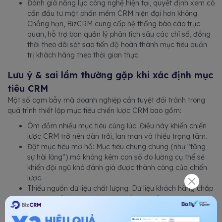
Đánh giá năng lực công nghệ hiện tại, quyết định xem có
cần đầu tư một phần mềm CRM hiện đại hơn không.
Chẳng hạn, BizCRM cung cấp hệ thống báo cáo trực
quan, hỗ trợ ban quản lý phân tích sâu các chỉ số, đồng
thời theo dõi sát sao tiến độ hoàn thành mục tiêu quản
trị khách hàng theo thời gian thực.
Lưu ý & sai lầm thường gặp khi xác định mục
tiêu CRM
Một số cạm bẫy mà doanh nghiệp cần tuyệt đối tránh trong
quá trình thiết lập mục tiêu chiến lược CRM bao gồm:
Ôm đồm nhiều mục tiêu cùng lúc: Điều này khiến chiến
lược CRM trở nên dàn trải, lan man và thiếu trọng tâm.
Đặt mục tiêu mơ hồ: Mục tiêu chung chung (như "tăng
sự hài lòng") mà không kèm con số đo lường cụ thể sẽ
khiến đội ngũ khó đánh giá được thành công của chiến
lược.
Thiếu nguồn dữ liệu chất lượng: Dữ liệu khách hàng chắp
vá hoặc nằm phân tán trên nhiều hệ thống sẽ làm ảnh
hưởng đến hiệu quả phân tích hành vi và xác định nhóm
khách hàng mục tiêu.