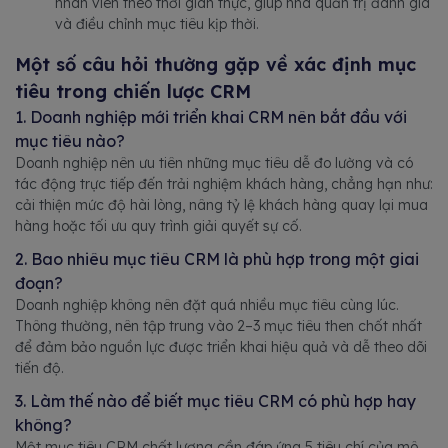
nhân viên theo thời gian thực, giúp nhà quản trị đánh giá
và điều chỉnh mục tiêu kịp thời.
Một số câu hỏi thường gặp về xác định mục
tiêu trong chiến lược CRM
1. Doanh nghiệp mới triển khai CRM nên bắt đầu với
mục tiêu nào?
Doanh nghiệp nên ưu tiên những mục tiêu dễ đo lường và có
tác động trực tiếp đến trải nghiệm khách hàng, chẳng hạn như:
cải thiện mức độ hài lòng, nâng tỷ lệ khách hàng quay lại mua
hàng hoặc tối ưu quy trình giải quyết sự cố.
2. Bao nhiêu mục tiêu CRM là phù hợp trong một giai
đoạn?
Doanh nghiệp không nên đặt quá nhiều mục tiêu cùng lúc.
Thông thường, nên tập trung vào 2–3 mục tiêu then chốt nhất
để đảm bảo nguồn lực được triển khai hiệu quả và dễ theo dõi
tiến độ.
3. Làm thế nào để biết mục tiêu CRM có phù hợp hay
không?
Một mục tiêu CRM chất lượng cần đáp ứng 5 tiêu chí của mô