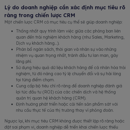
Lý do doanh nghiệp cần xác định mục tiêu rõ
ràng trong chiến lược CRM
Một chiến lược CRM có mục tiêu cụ thể sẽ giúp doanh nghiệp:
Thống nhất quy trình làm việc giữa các phòng ban liên
quan đến trải nghiệm khách hàng (như Sales, Marketing,
Dịch vụ khách hàng…).
Phân bổ ngân sách, thời gian và nhân sự vào những
nhiệm vụ quan trọng nhất, tránh đầu tư lan man, gây
lãng phí.
Sử dụng hiệu quả dữ liệu khách hàng để cá nhân hóa trải
nghiệm, từ đó nâng cao tỷ lệ chuyển đổi và sự hài lòng
tại từng điểm chạm.
Cung cấp bộ tiêu chí rõ ràng để doanh nghiệp đánh giá
lợi tức đầu tư (ROI) của các chiến dịch và hệ thống
quản trị quan hệ khách hàng (CRM).
Định hướng phát triển hoặc cải tiến sản phẩm sát với
nhu cầu thực tế của thị trường thay vì phỏng đoán.
Ngược lại, khi mục tiêu CRM không được thiết lập rõ ràng hoặc
đặt sai phạm vi, doanh nghiệp dễ triển khai chiến lược thiếu