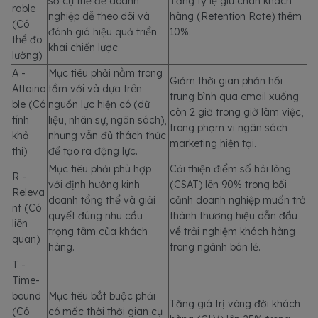
số cụ thể để doanh
Tăng tỷ lệ giữ chân khách
rable
nghiệp dễ theo dõi và
hàng (Retention Rate) thêm
(Có
đánh giá hiệu quả triển
10%.
thể đo
khai chiến lược.
lường)
A -
Mục tiêu phải nằm trong
Giảm thời gian phản hồi
Attaina
tầm với và dựa trên
trung bình qua email xuống
ble (Có
nguồn lực hiện có (dữ
còn 2 giờ trong giờ làm việc,
tính
liệu, nhân sự, ngân sách),
trong phạm vi ngân sách
khả
nhưng vẫn đủ thách thức
marketing hiện tại.
thi)
để tạo ra động lực.
Mục tiêu phải phù hợp
Cải thiện điểm số hài lòng
R -
với định hướng kinh
(CSAT) lên 90% trong bối
Releva
doanh tổng thể và giải
cảnh doanh nghiệp muốn trở
nt (Có
quyết đúng nhu cầu
thành thương hiệu dẫn đầu
liên
trọng tâm của khách
về trải nghiệm khách hàng
quan)
hàng.
trong ngành bán lẻ.
T -
Time-
bound
Mục tiêu bắt buộc phải
Tăng giá trị vòng đời khách
(Có
có mốc thời thời gian cụ