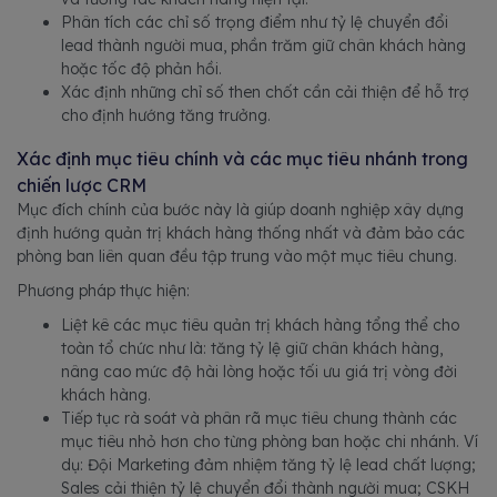
Phân tích các chỉ số trọng điểm như tỷ lệ chuyển đổi
lead thành người mua, phần trăm giữ chân khách hàng
hoặc tốc độ phản hồi.
Xác định những chỉ số then chốt cần cải thiện để hỗ trợ
cho định hướng tăng trưởng.
Xác định mục tiêu chính và các mục tiêu nhánh trong
chiến lược CRM
Mục đích chính của bước này là giúp doanh nghiệp xây dựng
định hướng quản trị khách hàng thống nhất và đảm bảo các
phòng ban liên quan đều tập trung vào một mục tiêu chung.
Phương pháp thực hiện:
Liệt kê các mục tiêu quản trị khách hàng tổng thể cho
toàn tổ chức như là: tăng tỷ lệ giữ chân khách hàng,
nâng cao mức độ hài lòng hoặc tối ưu giá trị vòng đời
khách hàng.
Tiếp tục rà soát và phân rã mục tiêu chung thành các
mục tiêu nhỏ hơn cho từng phòng ban hoặc chi nhánh. Ví
dụ: Đội Marketing đảm nhiệm tăng tỷ lệ lead chất lượng;
Sales cải thiện tỷ lệ chuyển đổi thành người mua; CSKH