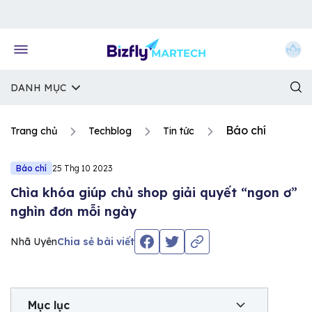
Về trang chủ Bizfly
DANH MỤC
Báo chí
Trang chủ
Techblog
Tin tức
Báo chí
25 Thg 10 2023
Chìa khóa giúp chủ shop giải quyết “ngon ơ”
nghìn đơn mỗi ngày
Nhã Uyên
Chia sẻ bài viết
Mục lục