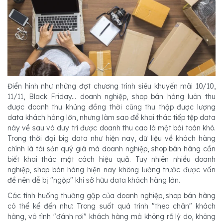
Điển hình như những đợt chương trình siêu khuyến mãi 10/10,
11/11, Black Friday... doanh nghiệp, shop bán hàng luôn thu
được doanh thu khủng đồng thời cũng thu thập được lượng
data khách hàng lớn, nhưng làm sao để khai thác tiếp tệp data
này về sau và duy trì được doanh thu cao là một bài toán khó.
Trong thời đại big data như hiện nay, dữ liệu về khách hàng
chính là tài sản quý giá mà doanh nghiệp, shop bán hàng cần
biết khai thác một cách hiệu quả. Tuy nhiên nhiều doanh
nghiệp, shop bán hàng hiện nay không lường trước được vấn
đề nên dễ bị "ngộp" khi sở hữu data khách hàng lớn.
Các tình huống thường gặp của doanh nghiệp, shop bán hàng
có thể kể đến như: Trong suốt quá trình "theo chân" khách
hàng, vô tình "đánh rơi" khách hàng mà không rõ lý do, không