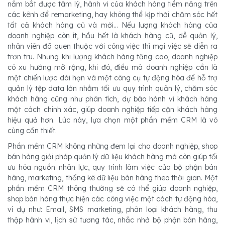
nắm bắt được tâm lý, hành vi của khách hàng tiềm năng trên
các kênh để remarketing, hay không thể kịp thời chăm sóc hết
tất cả khách hàng cũ và mới... Nếu lượng khách hàng của
doanh nghiệp còn ít, hầu hết là khách hàng cũ, dễ quản lý,
nhân viên đã quen thuộc với công việc thì mọi việc sẽ diễn ra
trơn tru. Nhưng khi lượng khách hàng tăng cao, doanh nghiệp
có xu hướng mở rộng, khi đó, điều mà doanh nghiệp cần là
một chiến lược dài hạn và một công cụ tự động hóa để hỗ trợ
quản lý tệp data lớn nhằm tối ưu quy trình quản lý, chăm sóc
khách hàng cũng như phân tích, dự báo hành vi khách hàng
một cách chính xác, giúp doanh nghiệp tiếp cận khách hàng
hiệu quả hơn. Lúc này, lựa chọn một phần mềm CRM là vô
cùng cần thiết.
Phần mềm CRM không những đem lại cho doanh nghiệp, shop
bán hàng giải pháp quản lý dữ liệu khách hàng mà còn giúp tối
ưu hóa nguồn nhân lực, quy trình làm việc của bộ phận bán
hàng, marketing, thống kê dữ liệu bán hàng theo thời gian. Một
phần mềm CRM thông thường sẽ có thể giúp doanh nghiệp,
shop bán hàng thực hiện các công việc một cách tự động hóa,
ví dụ như: Email, SMS marketing, phân loại khách hàng, thu
thập hành vi, lịch sử tương tác, nhắc nhở bộ phận bán hàng,