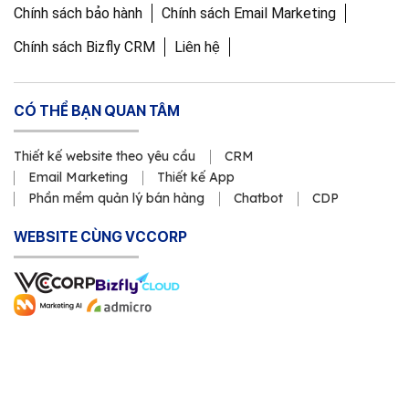
Chính sách bảo hành
Chính sách Email Marketing
Chính sách Bizfly CRM
Liên hệ
CÓ THỂ BẠN QUAN TÂM
Thiết kế website theo yêu cầu
CRM
Email Marketing
Thiết kế App
Phần mềm quản lý bán hàng
Chatbot
CDP
WEBSITE CÙNG VCCORP
Copyright © 2011 Công ty Cổ phần VCCorp
Số Giấy CN ĐKDN mã số 0101871229 do Sở Kế hoạch và Đầu
tư cấp ngày 23/3/2011