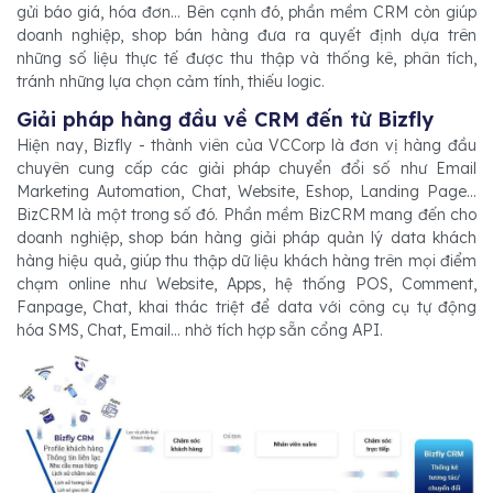
gửi báo giá, hóa đơn... Bên cạnh đó, phần mềm CRM còn giúp
doanh nghiệp, shop bán hàng đưa ra quyết định dựa trên
những số liệu thực tế được thu thập và thống kê, phân tích,
tránh những lựa chọn cảm tính, thiếu logic.
Giải pháp hàng đầu về CRM đến từ Bizfly
Hiện nay, Bizfly - thành viên của VCCorp là đơn vị hàng đầu
chuyên cung cấp các giải pháp chuyển đổi số như Email
Marketing Automation, Chat, Website, Eshop, Landing Page...
BizCRM là một trong số đó. Phần mềm BizCRM mang đến cho
doanh nghiệp, shop bán hàng giải pháp quản lý data khách
hàng hiệu quả, giúp thu thập dữ liệu khách hàng trên mọi điểm
chạm online như Website, Apps, hệ thống POS, Comment,
Fanpage, Chat, khai thác triệt để data với công cụ tự động
hóa SMS, Chat, Email... nhờ tích hợp sẵn cổng API.