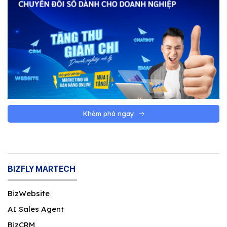
Khám phá ngay
BIZFLY MARTECH
BizWebsite
AI Sales Agent
BizCRM