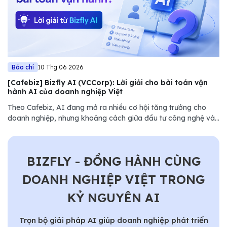
Báo chí
10 Thg 06 2026
[Cafebiz] Bizfly AI (VCCorp): Lời giải cho bài toán vận
hành AI của doanh nghiệp Việt
Theo Cafebiz, AI đang mở ra nhiều cơ hội tăng trưởng cho
doanh nghiệp, nhưng khoảng cách giữa đầu tư công nghệ và
hiệu quả vận hành vẫn là thách thức lớn. Bizfly (VCCorp) lựa
chọn cách tiếp cận khác...........
BIZFLY - ĐỒNG HÀNH CÙNG
DOANH NGHIỆP VIỆT TRONG
KỶ NGUYÊN AI
Trọn bộ giải pháp AI giúp doanh nghiệp phát triển