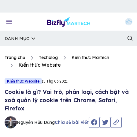
Về trang chủ Bizfly
DANH MỤC
Trang chủ
Techblog
Kiến thức Martech
Kiến thức Website
Kiến thức Website
15 Thg 03 2021
Cookie là gì? Vai trò, phân loại, cách bật và
xoá quản lý cookie trên Chrome, Safari,
Firefox
Nguyễn Hữu Dũng
Chia sẻ bài viết