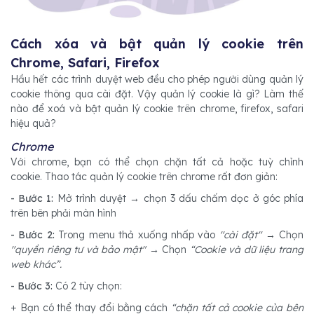
Cách xóa và bật quản lý cookie trên
Chrome, Safari, Firefox
Hầu hết các trình duyệt web đều cho phép người dùng quản lý
cookie thông qua cài đặt. Vậy quản lý cookie là gì? Làm thế
nào để xoá và bật quản lý cookie trên chrome, firefox, safari
hiệu quả?
Chrome
Với chrome, bạn có thể chọn chặn tất cả hoặc tuỳ chỉnh
cookie. Thao tác quản lý cookie trên chrome rất đơn giản:
- Bước 1:
Mở trình duyệt → chọn 3 dấu chấm dọc ở góc phía
trên bên phải màn hình
- Bước 2:
Trong menu thả xuống nhấp vào
''cài đặt''
→ Chọn
''quyền riêng tư và bảo mật"
→ Chọn
“Cookie và dữ liệu trang
web khác”.
- Bước 3:
Có 2 tùy chọn:
+ Bạn có thể thay đổi bằng cách
“chặn tất cả cookie của bên