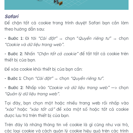
Safari
Để chặn tất cả cookie trong trình duyệt Safari bạn cần làm
theo hướng dẫn sau:
- Bước 1:
Đi tới
“Cài đặt”
→ chọn “
Quyền riêng tư”
→ chọn
“Cookie và dữ liệu trang web”.
- Bước 2:
Nhấn
“Chặn tất cả cookie”
để tắt tất cả cookie trên
thiết bị của bạn.
Để xóa cookie khỏi thiết bị của bạn cần:
- Bước 1
: Chọn
“Cài đặt”
→ chọn
“Quyền riêng tư”.
- Bước 2:
Nhấp vào
“Cookie và dữ liệu trang web”
—> chọn
“Quản lý dữ liệu trang web”.
Tại đây, bạn chọn một hoặc nhiều trang web rồi nhấp vào
“xóa”
hoặc
“xóa tất cả”
để xóa một số hoặc tất cả cookie
được lưu trữ trên thiết bị của bạn.
Trên đây là những thông tin về cookie là gì cũng như vai trò,
các loại cookie và cách quản lý cookie hiệu quả trên các trình