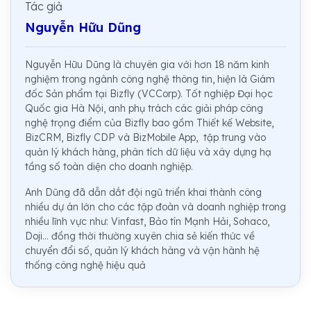
Tác giả
Nguyễn Hữu Dũng
Nguyễn Hữu Dũng là chuyên gia với hơn 18 năm kinh
nghiệm trong ngành công nghệ thông tin, hiện là Giám
đốc Sản phẩm tại Bizfly (VCCorp). Tốt nghiệp Đại học
Quốc gia Hà Nội, anh phụ trách các giải pháp công
nghệ trọng điểm của Bizfly bao gồm Thiết kế Website,
BizCRM, Bizfly CDP và BizMobile App, tập trung vào
quản lý khách hàng, phân tích dữ liệu và xây dựng hạ
tầng số toàn diện cho doanh nghiệp.
Anh Dũng đã dẫn dắt đội ngũ triển khai thành công
nhiều dự án lớn cho các tập đoàn và doanh nghiệp trong
nhiều lĩnh vực như: Vinfast, Bảo tín Mạnh Hải, Sohaco,
Doji... đồng thời thường xuyên chia sẻ kiến thức về
chuyển đổi số, quản lý khách hàng và vận hành hệ
thống công nghệ hiệu quả