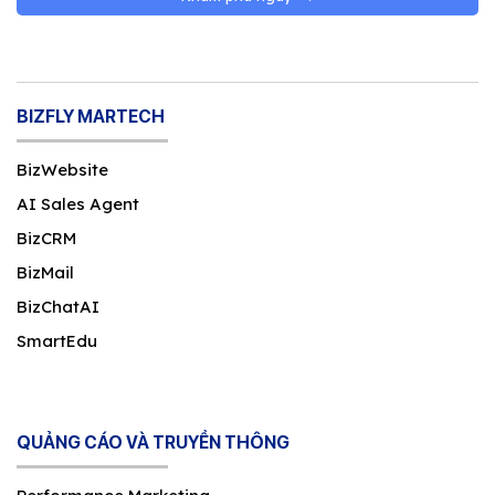
BIZFLY MARTECH
BizWebsite
AI Sales Agent
BizCRM
BizMail
BizChatAI
SmartEdu
QUẢNG CÁO VÀ TRUYỀN THÔNG