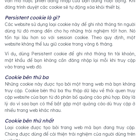
vẫn mở hoặc phiên đăng nhập của bạn đang hoạt động. Khi
đóng trình duyệt các cookie sẽ tự động xóa khỏi thiết bị.
Persistent cookie là gì?
Các website sử dụng loại cookie này để ghi nhớ thông tin người
dùng từ đó mang đến cho họ những trải nghiệm tốt hơn. Nó
tồn tại lâu hơn so với session cookie. Theo quy định, một
website không thể lưu giữ cookie trong vòng 6 tháng.
Ví dụ, dùng Persistent cookie để ghi nhớ thông tin tài khoản,
mật khẩu để bạn không cần đăng nhập lại mỗi khi truy cập
vào trang web đó.
Cookie bên thứ ba
Những cookie này được tạo bởi một trang web mà bạn không
truy cập. Cookie bên thứ ba thu thập dữ liệu về thói quen truy
cập website của bạn từ đó phân bố quảng cáo phù hợp. Đây là
lý do vì sao bạn có thể bắt gặp một quảng cáo dù truy cập ở
nhiều trang web khác nhau.
Cookie bên thứ nhất
Loại cookie được tạo bởi trang web mà bạn đang truy cập.
Chúng được dùng để cải thiện trải nghiệm của người dùng trên