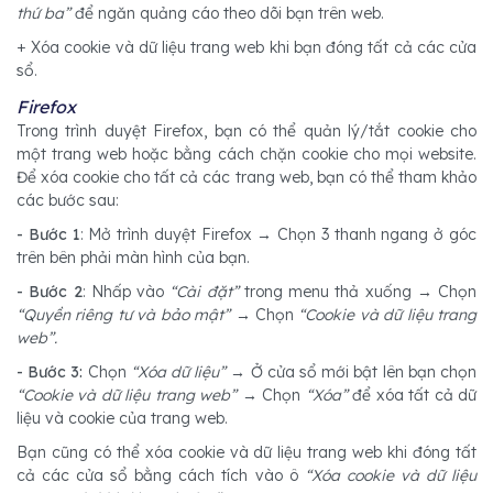
thứ ba”
để ngăn quảng cáo theo dõi bạn trên web.
+ Xóa cookie và dữ liệu trang web khi bạn đóng tất cả các cửa
sổ.
Firefox
Trong trình duyệt Firefox, bạn có thể quản lý/tắt cookie cho
một trang web hoặc bằng cách chặn cookie cho mọi website.
Để xóa cookie cho tất cả các trang web, bạn có thể tham khảo
các bước sau:
- Bước 1
: Mở trình duyệt Firefox → Chọn 3 thanh ngang ở góc
trên bên phải màn hình của bạn.
- Bước 2
: Nhấp vào
“Cài đặt”
trong menu thả xuống → Chọn
“Quyền riêng tư và bảo mật”
→ Chọn
“Cookie và dữ liệu trang
web”.
- Bước 3:
Chọn
“Xóa dữ liệu”
→ Ở cửa sổ mới bật lên bạn chọn
“Cookie và dữ liệu trang web”
→ Chọn
“Xóa”
để xóa tất cả dữ
liệu và cookie của trang web.
Bạn cũng có thể xóa cookie và dữ liệu trang web khi đóng tất
cả các cửa sổ bằng cách tích vào ô
“Xóa cookie và dữ liệu