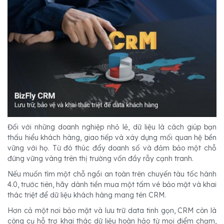
Đối với những doanh nghiệp nhỏ lẻ, dữ liệu là cách giúp bạn
thấu hiểu khách hàng, giao tiếp và xây dựng mối quan hệ bền
vững với họ. Từ đó thúc đẩy doanh số và đảm bảo một chỗ
đứng vững vàng trên thị trường vốn đầy rẫy cạnh tranh.
Nếu muốn tìm một chỗ ngồi an toàn trên chuyến tàu tốc hành
4.0, trước tiên, hãy dành tiền mua một tấm vé bảo mật và khai
thác triệt để dữ liệu khách hàng mang tên CRM.
Hơn cả một nơi bảo mật và lưu trữ data tinh gọn, CRM còn là
công cụ hỗ trợ khai thác dữ liệu hoàn hảo từ mọi điểm chạm,