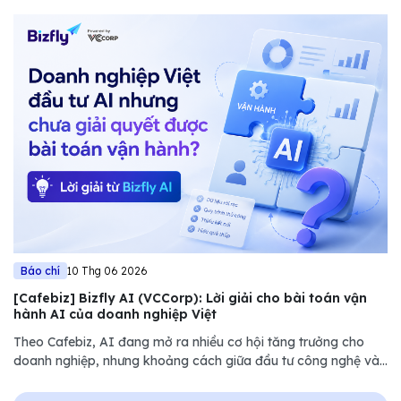
Báo chí
10 Thg 06 2026
[Cafebiz] Bizfly AI (VCCorp): Lời giải cho bài toán vận
hành AI của doanh nghiệp Việt
Theo Cafebiz, AI đang mở ra nhiều cơ hội tăng trưởng cho
doanh nghiệp, nhưng khoảng cách giữa đầu tư công nghệ và
hiệu quả vận hành vẫn là thách thức lớn. Bizfly (VCCorp) lựa
chọn cách tiếp cận khác...........