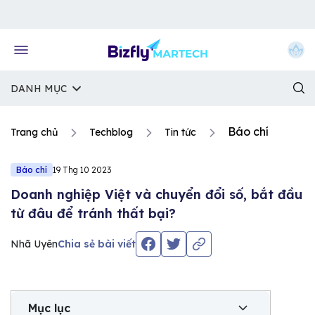
Về trang chủ Bizfly
DANH MỤC
Báo chí
Trang chủ
Techblog
Tin tức
Báo chí
19 Thg 10 2023
Doanh nghiệp Việt và chuyển đổi số, bắt đầu
từ đâu để tránh thất bại?
Nhã Uyên
Chia sẻ bài viết
Mục lục