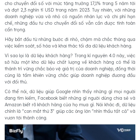
cho chuyển đổi số với mức tăng trưởng 17,1% trong 5 năm tới
và đạt 2,3 nghìn tỉ USD trong năm 2023. Tuy nhiên, với những
doanh nghiệp vừa và nhỏ có nguồn nhân lực và chi phí hạn
chế, những đầu tư cho chuyển đổi số vẫn cần được tính toán
cẩn trọng.
Hãy bắt đầu từ những bước đi nhỏ, chậm mà chắc thông qua
việc kiểm soát, số hóa và khai thác tối đa dữ liệu khách hàng.
Vì sao lại là dữ liệu khách hàng? Trong kỉ nguyên 4.0 này, việc
sở hữu một kho dữ liệu chất lượng về khách hàng có thể là
thành trì vững chắc bảo vệ giá trị của doanh nghiệp, đồng thời
cũng là tấm khiên vững chắc giúp doanh nghiệp đương đầu
với đối thủ.
Có thể nói, dữ liệu giúp Google nhìn thấy những gì mọi người
đang tìm kiếm, Facebook biết những gì người dùng chia sẻ và
Amazon biết rõ khách hàng của họ mua gì. Nói khác đi, dữ liệu
chính là "con mắt thứ 3" giúp các ông lớn "nhìn thấu tất cả" và
vươn tới thành công.