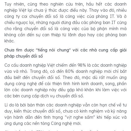
Tuy nhiên, cũng theo nghiên cứu trên, hầu hết các doanh
nghiệp Việt lại chưa ý thức được điều này. Thay vào đó, nhiều
công ty coi chuyển đổi số là công việc của phòng IT. Và ở
chiều ngược lại, những người đứng đầu các phòng ban IT cũng
cho rằng chuyển đổi số là công việc của bộ phận mình mà
không cần đến sự can thiệp từ lãnh đạo hay các phòng ban
khác.
Chưa tìm được "tiếng nói chung" với các nhà cung cấp giải
pháp chuyển đổi số
Cơ cấu doanh nghiệp Việt chiếm đến 98% là các doanh nghiệp
vừa và nhỏ. Trong đó, có đến 80% doanh nghiệp mới chỉ bắt
đầu biết đến chuyển đổi số. Theo đó, mặc dù rất muốn ứng
dụng công nghệ để cải thiện tình hình kinh doanh, song, phần
lớn các doanh nghiệp này đều gặp khó khăn khi làm việc với
các bên cung cấp dịch vụ chuyển đổi số.
Lí do là bởi bản thân các doanh nghiệp vẫn còn hạn chế về tư
duy, kiến thức chuyển đổi số, chưa có kinh nghiệm và kỹ năng
vận hành dẫn đến tình trạng "vịt nghe sấm" khi tiếp xúc và
ứng dụng các nền tảng Công nghệ mới.