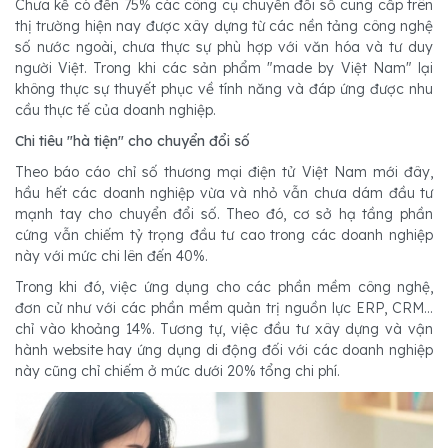
Chưa kể có đến 75% các công cụ chuyển đổi số cung cấp trên
thị trường hiện nay được xây dựng từ các nền tảng công nghệ
số nước ngoài, chưa thực sự phù hợp với văn hóa và tư duy
người Việt. Trong khi các sản phẩm "made by Việt Nam" lại
không thực sự thuyết phục về tính năng và đáp ứng được nhu
cầu thực tế của doanh nghiệp.
Chi tiêu "hà tiện" cho chuyển đổi số
Theo báo cáo chỉ số thương mại điện tử Việt Nam mới đây,
hầu hết các doanh nghiệp vừa và nhỏ vẫn chưa dám đầu tư
mạnh tay cho chuyển đổi số. Theo đó, cơ sở hạ tầng phần
cứng vẫn chiếm tỷ trọng đầu tư cao trong các doanh nghiệp
này với mức chi lên đến 40%.
Trong khi đó, việc ứng dụng cho các phần mềm công nghệ,
đơn cử như với các phần mềm quản trị nguồn lực ERP, CRM…
chỉ vào khoảng 14%. Tương tự, việc đầu tư xây dựng và vận
hành website hay ứng dụng di động đối với các doanh nghiệp
này cũng chỉ chiếm ở mức dưới 20% tổng chi phí.