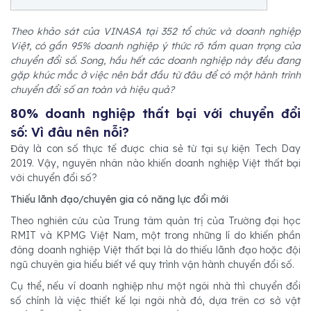
Theo khảo sát của VINASA tại 352 tổ chức và doanh nghiệp
Việt, có gần 95% doanh nghiệp ý thức rõ tầm quan trọng của
chuyển đổi số. Song, hầu hết các doanh nghiệp này đều đang
gặp khúc mắc ở việc nên bắt đầu từ đâu để có một hành trình
chuyển đổi số an toàn và hiệu quả?
80% doanh nghiệp thất bại với chuyển đổi
số: Vì đâu nên nỗi?
Đây là con số thực tế được chia sẻ từ tại sự kiện Tech Day
2019. Vậy, nguyên nhân nào khiến doanh nghiệp Việt thất bại
với chuyển đổi số?
Thiếu lãnh đạo/chuyên gia có năng lực đổi mới
Theo nghiên cứu của Trung tâm quản trị của Trường đại học
RMIT và KPMG Việt Nam, một trong những lí do khiến phần
đông doanh nghiệp Việt thất bại là do thiếu lãnh đạo hoặc đội
ngũ chuyên gia hiểu biết về quy trình vận hành chuyển đổi số.
Cụ thể, nếu ví doanh nghiệp như một ngôi nhà thì chuyển đổi
số chính là việc thiết kế lại ngôi nhà đó, dựa trên cơ sở vật