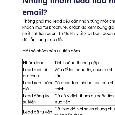
Những nhóm lead nào n
email?
Không phải mọi lead đều cần nhận cùng một chu
khách mới tải brochure, khách đã xem bảng giá
mất tính liên quan. Trước khi viết kịch bản, do
độ sẵn sàng trao đổi.
Một số nhóm nên ưu tiên gồm:
Nhóm lead
Tình huống thường gặp
Lead mới tải
Vừa để lại thông tin, chưa rõ nh
brochure
sâu
Lead xem bảng
Có quan tâm nhưng còn cân nhắ
giá
chính
Lead đăng ký
Đã có ý định tham dự hoặc tìm 
sự kiện
trực tiếp
Đã trao đổi với sales nhưng ch
Lead đã tư vấn
bước tiếp theo