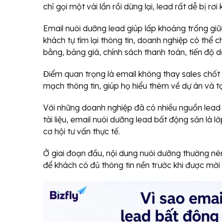
chỉ gọi một vài lần rồi dừng lại, lead rất dễ bị rơ
Email nuôi dưỡng lead giúp lấp khoảng trống giữa
khách tự tìm lại thông tin, doanh nghiệp có thể 
bằng, bảng giá, chính sách thanh toán, tiến độ 
Điểm quan trọng là email không thay sales chốt g
mạch thông tin, giúp họ hiểu thêm về dự án và tạo 
Với những doanh nghiệp đã có nhiều nguồn lead 
tài liệu, email nuôi dưỡng lead bất động sản là 
cơ hội tư vấn thực tế.
Ở giai đoạn đầu, nội dung nuôi dưỡng thường nên
để khách có đủ thông tin nền trước khi được mời 