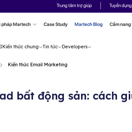
Trung tâm trợ giúp
Tuyển dụng
i pháp Martech
Case Study
Martech Blog
Cẩm nang t
I
Kiến thức chung
Tin tức
Developers
Kiến thức Email Marketing
ad bất động sản: cách gi