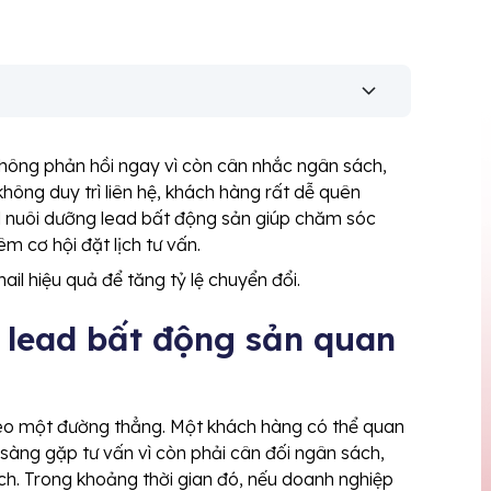
không phản hồi ngay vì còn cân nhắc ngân sách,
ông duy trì liên hệ, khách hàng rất dễ quên
l nuôi dưỡng lead bất động sản giúp chăm sóc
m cơ hội đặt lịch tư vấn.
il hiệu quả để tăng tỷ lệ chuyển đổi.
 lead bất động sản quan
eo một đường thẳng. Một khách hàng có thể quan
àng gặp tư vấn vì còn phải cân đối ngân sách,
ch. Trong khoảng thời gian đó, nếu doanh nghiệp