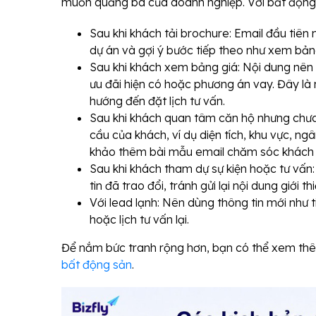
muốn quảng bá của doanh nghiệp. Với bất động 
Sau khi khách tải brochure: Email đầu tiên 
dự án và gợi ý bước tiếp theo như xem bảng
Sau khi khách xem bảng giá: Nội dung nên g
ưu đãi hiện có hoặc phương án vay. Đây là 
hướng đến đặt lịch tư vấn.
Sau khi khách quan tâm căn hộ nhưng chưa đặ
cầu của khách, ví dụ diện tích, khu vực, 
khảo thêm bài mẫu email chăm sóc khách 
Sau khi khách tham dự sự kiện hoặc tư vấn:
tin đã trao đổi, tránh gửi lại nội dung giới t
Với lead lạnh: Nên dùng thông tin mới như 
hoặc lịch tư vấn lại.
Để nắm bức tranh rộng hơn, bạn có thể xem th
bất động sản
.