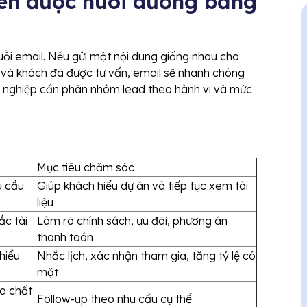
ên được nuôi dưỡng bằng
ỗi email. Nếu gửi một nội dung giống nhau cho
 và khách đã được tư vấn, email sẽ nhanh chóng
anh nghiệp cần phân nhóm lead theo hành vi và mức
Mục tiêu chăm sóc
u cầu
Giúp khách hiểu dự án và tiếp tục xem tài
liệu
c tài
Làm rõ chính sách, ưu đãi, phương án
thanh toán
hiểu
Nhắc lịch, xác nhận tham gia, tăng tỷ lệ có
mặt
ưa chốt
Follow-up theo nhu cầu cụ thể