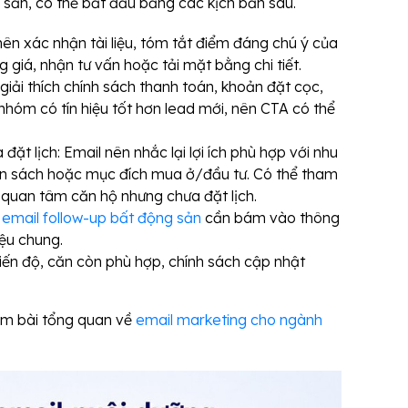
sản, có thể bắt đầu bằng các kịch bản sau.
nên xác nhận tài liệu, tóm tắt điểm đáng chú ý của
 giá, nhận tư vấn hoặc tải mặt bằng chi tiết.
iải thích chính sách thanh toán, khoản đặt cọc,
nhóm có tín hiệu tốt hơn lead mới, nên CTA có thể
t lịch: Email nên nhắc lại lợi ích phù hợp với nhu
ngân sách hoặc mục đích mua ở/đầu tư. Có thể tham
quan tâm căn hộ nhưng chưa đặt lịch.
email follow-up bất động sản
cần bám vào thông
hiệu chung.
tiến độ, căn còn phù hợp, chính sách cập nhật
êm bài tổng quan về
email marketing cho ngành