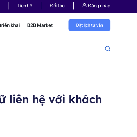
Liên hệ
Đối tác
Đăng nhập
riển khai
B2B Market
Đặt lịch tư vấn
ữ liên hệ với khách