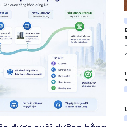
T
v
g
t
1
n