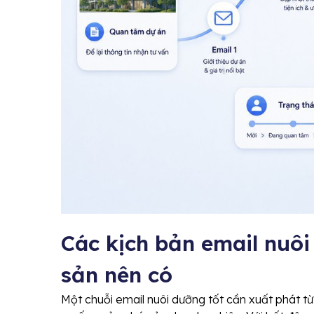
Các kịch bản email nuô
sản nên có
Một chuỗi email nuôi dưỡng tốt cần xuất phát từ