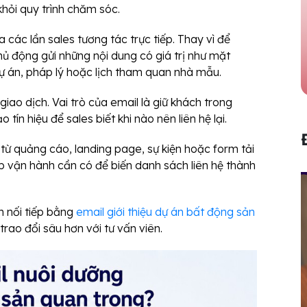
i khỏi quy trình chăm sóc.
 các lần sales tương tác trực tiếp. Thay vì để
chủ động gửi những nội dung có giá trị như mặt
dự án, pháp lý hoặc lịch tham quan nhà mẫu.
iao dịch. Vai trò của email là giữ khách trong
tín hiệu để sales biết khi nào nên liên hệ lại.
từ quảng cáo, landing page, sự kiện hoặc form tải
lớp vận hành cần có để biến danh sách liên hệ thành
 nối tiếp bằng
email giới thiệu dự án bất động sản
trao đổi sâu hơn với tư vấn viên.