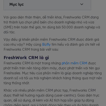
Mục lục
Với giao diện thân thiện, dễ triển khai, Freshworks CRM đang
trở thành lựa chọn phổ biến cho doanh nghiệp nhỏ và vừa
(SME) trên toàn thế giới, tin dùng bởi 50.000 doanh nghiệp và
đối tác.
Vậy điều gì khiến phần mềm Freshworks CRM được đánh giá
cao như vậy? Hãy cùng
Bizfly
tìm hiểu và đánh giá chi tiết về
Freshworks CRM trong bài viết sau:
FreshWork CRM là gì
Freshworks CRM là một trong những
phần mềm CRM
được
phát triển trên nền tảng đám mây, được phát triển với tên gọi
Freshsales. Mục tiêu của phần mềm là giúp doanh nghiệp tăng
doanh số và tối ưu trải nghiệm khách hàng thông qua một nền
tảng thống nhất.
Khác với nhiều phần mềm CRM phức tạp, Freshworks CRM
được thiết kế hướng người dùng (user-centric). Giao diện trực
quan, dễ sử dụng, đi kèm với AI tích hợp sẵn giúp tự động
chấm điểm lead, gợi ý hành động tiếp theo và dự báo doanh