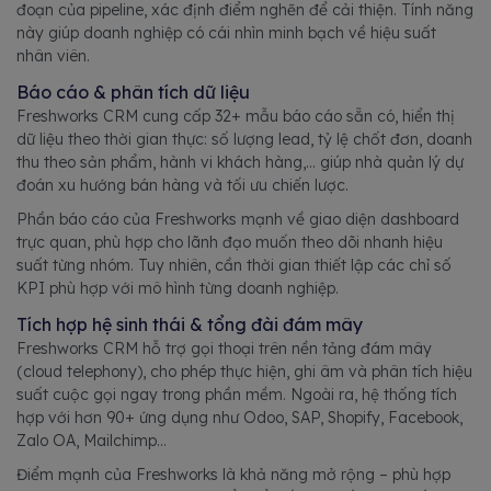
đoạn của pipeline, xác định điểm nghẽn để cải thiện. Tính năng
này giúp doanh nghiệp có cái nhìn minh bạch về hiệu suất
nhân viên.
Báo cáo & phân tích dữ liệu
Freshworks CRM cung cấp 32+ mẫu báo cáo sẵn có, hiển thị
dữ liệu theo thời gian thực: số lượng lead, tỷ lệ chốt đơn, doanh
thu theo sản phẩm, hành vi khách hàng,… giúp nhà quản lý dự
đoán xu hướng bán hàng và tối ưu chiến lược.
Phần báo cáo của Freshworks mạnh về giao diện dashboard
trực quan, phù hợp cho lãnh đạo muốn theo dõi nhanh hiệu
suất từng nhóm. Tuy nhiên, cần thời gian thiết lập các chỉ số
KPI phù hợp với mô hình từng doanh nghiệp.
Tích hợp hệ sinh thái & tổng đài đám mây
Freshworks CRM hỗ trợ gọi thoại trên nền tảng đám mây
(cloud telephony), cho phép thực hiện, ghi âm và phân tích hiệu
suất cuộc gọi ngay trong phần mềm. Ngoài ra, hệ thống tích
hợp với hơn 90+ ứng dụng như Odoo, SAP, Shopify, Facebook,
Zalo OA, Mailchimp…
Điểm mạnh của Freshworks là khả năng mở rộng – phù hợp