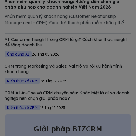
Phần mềm quản lý khách hàng: Hướng dẫn chọn giải
pháp phù hợp cho doanh nghiệp Việt Nam 2026
Phần mềm quản lý khách hàng (Customer Relationship
Management - CRM) đang trở thành phần mềm không thể
thiếu trong chiến lược số hóa của các doanh nghiệp hiện đại.
Trong bài viết này, Bizfly tổng hợp và phân tích chi tiết các
AI Customer Insight trong CRM là gì? Cách khai thác insight
giải pháp CRM tốt nhất
để tăng doanh thu
Ứng dụng AI
26 Thg 05 2026
CRM trong Marketing và Sales: Vai trò và tối ưu hành trình
khách hàng
Kiến thức về CRM
26 Thg 12 2025
CRM All-in-One và CRM chuyên sâu: Khác biệt là gì và doanh
nghiệp nên chọn giải pháp nào?
Kiến thức về CRM
17 Thg 12 2025
Giải pháp BIZCRM