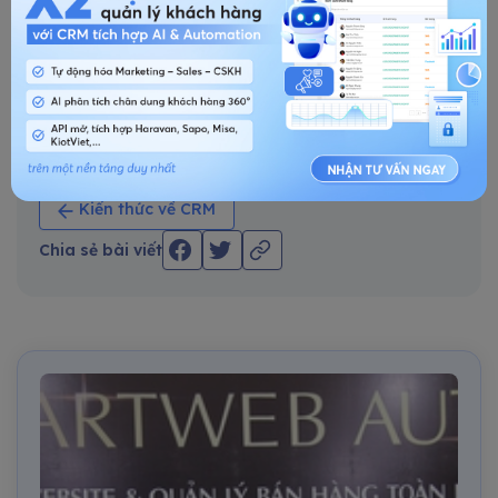
DÙNG THỬ NGAY
TÌM HIỂU THÊM
Kiến thức về CRM
Chia sẻ bài viết