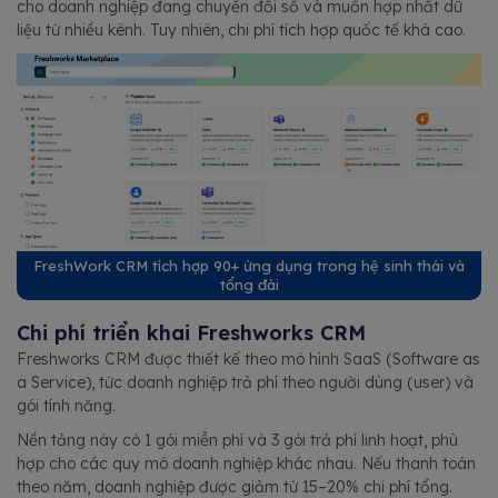
cho doanh nghiệp đang chuyển đổi số và muốn hợp nhất dữ
liệu từ nhiều kênh. Tuy nhiên, chi phí tích hợp quốc tế khá cao.
FreshWork CRM tích hợp 90+ ứng dụng trong hệ sinh thái và
tổng đài
Chi phí triển khai Freshworks CRM
Freshworks CRM được thiết kế theo mô hình SaaS (Software as
a Service), tức doanh nghiệp trả phí theo người dùng (user) và
gói tính năng.
Nền tảng này có 1 gói miễn phí và 3 gói trả phí linh hoạt, phù
hợp cho các quy mô doanh nghiệp khác nhau. Nếu thanh toán
theo năm, doanh nghiệp được giảm từ 15–20% chi phí tổng.