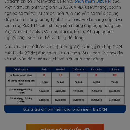
So sánh chi phí Freshworks CRM với
phần mềm BizCRM
của
Việt Nam, chi phí trung bình 120.000VNĐ/user/tháng, doanh
nghiệp có thể tối ưu chi phí đến 70% mà vẫn có thể sử dụng
đầy đủ tính năng tương tự như mà Freshworks cung cấp. Bên
cạnh đó, BizCRM còn tích hợp sẵn những ứng dụng riêng của
Việt Nam như Zalo OA, tổng đài ảo, hỗ trợ AI giúp doanh
nghiệp Việt Nam có thể sử dụng dễ dàng.
Như vậy, có thể thấy, với thị trường Việt Nam, giải pháp CRM
của Bizfly (CRM) được xem là lựa chọn tối ưu hơn Freshworks
về mặt vừa đảm bảo chi phí và hiệu quả hoạt động.
Bảng giá chi phí triển khai phần mềm BizCRM