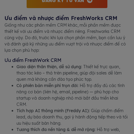
ĐĂNG KÝ TƯ VẤN
Ưu điểm và nhược điểm FreshWorks CRM
Giống như các phần mềm CRM khác, mỗi phần mềm được
thiết kế với ưu điểm và nhược điểm riêng. Freshworks CRM
cũng vậy. Do đó, trước khi lựa chọn phần mềm, bạn cần lưu ý
và đánh giá kỹ những ưu điểm vượt trội và nhược điểm để có
lựa chọn phù hợp:
Ưu điểm FreshWork CRM
Giao diện thân thiện, dễ sử dụng:
Thiết kế trực quan,
thao tác kéo – thả trên pipeline, giúp đội sales dễ làm
quen mà không cần đào tạo phức tạp.
Có phiên bản miễn phí trọn đời:
Hỗ trợ đầy đủ các tính
năng cơ bản (liên hệ, email, pipeline) — phù hợp cho
startup và doanh nghiệp nhỏ mới bắt đầu triển khai
CRM.
Tích hợp AI thông minh (Freddy AI):
Giúp chấm điểm
lead, dự báo doanh thu, gợi ý hành động tiếp theo và tối
ưu hiệu suất bán hàng.
Tương thích đa nền tảng & dễ mở rộng:
Hỗ trợ web,