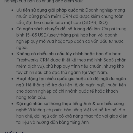
nghiệp của bạn có những đặc điểm sau:
Ưu tiên sử dụng giải pháp quốc tế:
Doanh nghiệp mong
muốn dùng phần mềm CRM đã được kiểm chứng toàn
cầu, đạt tiêu chuẩn bảo mật cao (GDPR, ISO).
Có ngân sách chuyển đổi số tương đối lớn:
Chi phí trung
bình 15–83 USD/user/tháng phù hợp hơn với doanh
nghiệp quy mô vừa hoặc tập đoàn có vốn đầu tư nước
ngoài.
Không có nhiều nhu cầu tùy chỉnh hoặc bản địa hóa:
Freshworks CRM được thiết kế theo mô hình SaaS (phần
mềm dịch vụ), phù hợp quy trình tiêu chuẩn, nhưng khó
tùy chỉnh sâu cho đặc thù ngành tại Việt Nam.
Hoạt động tại nhiều quốc gia hoặc có đội ngũ đa ngôn
ngữ:
Hệ thống hỗ trợ đa tiền tệ, đa ngôn ngữ, thuận tiện
cho doanh nghiệp có chi nhánh quốc tế hoặc khách
hàng toàn cầu.
Đội ngũ nhân sự thông thạo tiếng Anh & am hiểu công
nghệ:
Vì không có phiên bản tiếng Việt và hỗ trợ nội địa
hạn chế, đội ngũ cần có khả năng thao tác với giao diện,
tài liệu và hướng dẫn bằng tiếng Anh.