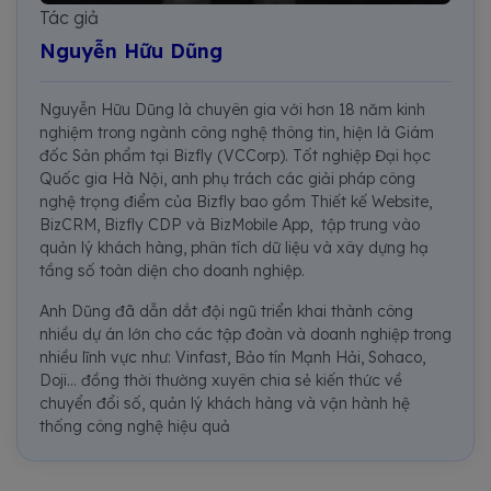
Tác giả
Nguyễn Hữu Dũng
Nguyễn Hữu Dũng là chuyên gia với hơn 18 năm kinh
nghiệm trong ngành công nghệ thông tin, hiện là Giám
đốc Sản phẩm tại Bizfly (VCCorp). Tốt nghiệp Đại học
Quốc gia Hà Nội, anh phụ trách các giải pháp công
nghệ trọng điểm của Bizfly bao gồm Thiết kế Website,
BizCRM, Bizfly CDP và BizMobile App, tập trung vào
quản lý khách hàng, phân tích dữ liệu và xây dựng hạ
tầng số toàn diện cho doanh nghiệp.
Anh Dũng đã dẫn dắt đội ngũ triển khai thành công
nhiều dự án lớn cho các tập đoàn và doanh nghiệp trong
nhiều lĩnh vực như: Vinfast, Bảo tín Mạnh Hải, Sohaco,
Doji... đồng thời thường xuyên chia sẻ kiến thức về
chuyển đổi số, quản lý khách hàng và vận hành hệ
thống công nghệ hiệu quả