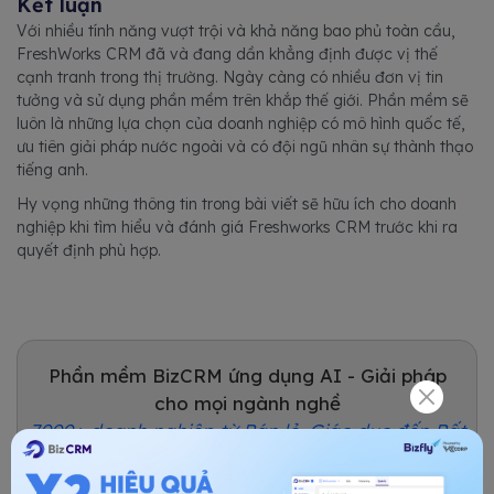
Kết luận
Với nhiều tính năng vượt trội và khả năng bao phủ toàn cầu,
FreshWorks CRM đã và đang dần khẳng định được vị thế
cạnh tranh trong thị trường. Ngày càng có nhiều đơn vị tin
tưởng và sử dụng phần mềm trên khắp thế giới. Phần mềm sẽ
luôn là những lựa chọn của doanh nghiệp có mô hình quốc tế,
ưu tiên giải pháp nước ngoài và có đội ngũ nhân sự thành thạo
tiếng anh.
Hy vọng những thông tin trong bài viết sẽ hữu ích cho doanh
nghiệp khi tìm hiểu và đánh giá Freshworks CRM trước khi ra
quyết định phù hợp.
Phần mềm BizCRM ứng dụng AI - Giải pháp
cho mọi ngành nghề
7000+ doanh nghiệp từ Bán lẻ, Giáo dục đến Bất
động sản, Dược phẩm, Thẩm mỹ.... đã chọn
chúng tôi