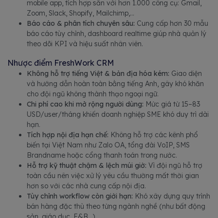
mobile app, tích hợp sẵn với hơn 1.000 công cụ: Gmail,
Zoom, Slack, Shopify, Mailchimp,…
Báo cáo & phân tích chuyên sâu:
Cung cấp hơn 30 mẫu
báo cáo tùy chỉnh, dashboard realtime giúp nhà quản lý
theo dõi KPI và hiệu suất nhân viên.
Nhược điểm FreshWork CRM
Không hỗ trợ tiếng Việt & bản địa hóa kém:
Giao diện
và hướng dẫn hoàn toàn bằng tiếng Anh, gây khó khăn
cho đội ngũ không thành thạo ngoại ngữ.
Chi phí cao khi mở rộng người dùng:
Mức giá từ 15–83
USD/user/tháng khiến doanh nghiệp SME khó duy trì dài
hạn.
Tích hợp nội địa hạn chế:
Không hỗ trợ các kênh phổ
biến tại Việt Nam như Zalo OA, tổng đài VoIP, SMS
Brandname hoặc cổng thanh toán trong nước.
Hỗ trợ kỹ thuật chậm & lệch múi giờ:
Vì đội ngũ hỗ trợ
toàn cầu nên việc xử lý yêu cầu thường mất thời gian
hơn so với các nhà cung cấp nội địa.
Tùy chỉnh workflow còn giới hạn:
Khó xây dựng quy trình
bán hàng đặc thù theo từng ngành nghề (như bất động
sản, giáo dục, F&B…).