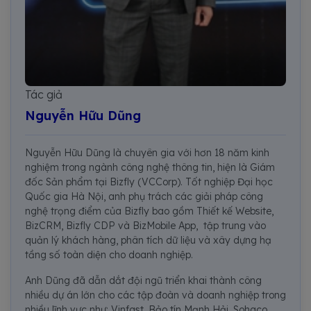
Tác giả
Nguyễn Hữu Dũng
Nguyễn Hữu Dũng là chuyên gia với hơn 18 năm kinh
nghiệm trong ngành công nghệ thông tin, hiện là Giám
đốc Sản phẩm tại Bizfly (VCCorp). Tốt nghiệp Đại học
Quốc gia Hà Nội, anh phụ trách các giải pháp công
nghệ trọng điểm của Bizfly bao gồm Thiết kế Website,
BizCRM, Bizfly CDP và BizMobile App, tập trung vào
quản lý khách hàng, phân tích dữ liệu và xây dựng hạ
tầng số toàn diện cho doanh nghiệp.
Anh Dũng đã dẫn dắt đội ngũ triển khai thành công
nhiều dự án lớn cho các tập đoàn và doanh nghiệp trong
nhiều lĩnh vực như: Vinfast, Bảo tín Mạnh Hải, Sohaco,