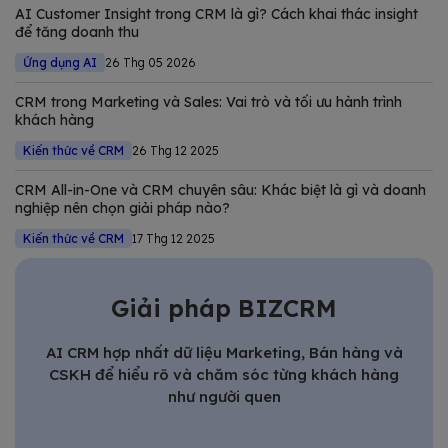
Trong bài viết này, Bizfly tổng hợp và phân tích chi tiết các
AI Customer Insight trong CRM là gì? Cách khai thác insight
giải pháp CRM tốt nhất
để tăng doanh thu
Ứng dụng AI
26 Thg 05 2026
CRM trong Marketing và Sales: Vai trò và tối ưu hành trình
khách hàng
Kiến thức về CRM
26 Thg 12 2025
CRM All-in-One và CRM chuyên sâu: Khác biệt là gì và doanh
nghiệp nên chọn giải pháp nào?
Kiến thức về CRM
17 Thg 12 2025
Giải pháp BIZCRM
AI CRM hợp nhất dữ liệu Marketing, Bán hàng và
CSKH để hiểu rõ và chăm sóc từng khách hàng
như người quen