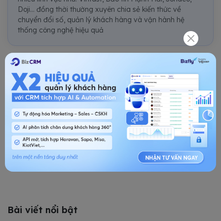
Doji... đồng thời thường xuyên chia sẻ kiến thức về
chuyển đổi số, quản lý khách hàng và vận hành hệ
thống công nghệ hiệu quả
Bài viết liên quan
Sử dụng CRM tích hợp tổng đài ảo, doanh nghiệp
đạt tối thiểu 90% hiệu suất kinh doanh khi làm việc
tại nhà
Tổng đài ảo tích hợp CRM: Lợi ích, ứng dụng trong
doanh nghiệp 2026
Bài viết nổi bật