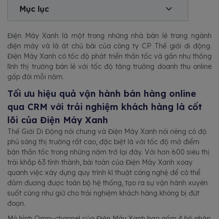
Mục lục
Điện Máy Xanh là một trong những nhà bán lẻ trong ngành
điện máy và là át chủ bài của công ty CP Thế giới di động.
Điện Máy Xanh có tốc độ phát triển thần tốc và gần như thống
lĩnh thị trường bán lẻ với tốc độ tăng trưởng doanh thu online
gấp đôi mỗi năm.
Tối ưu hiệu quả vận hành bán hàng online
qua CRM với trải nghiệm khách hàng là cốt
lõi của Điện Máy Xanh
Thế Giới Di Động nói chung và Điện Máy Xanh nói riêng có độ
phủ sóng thị trường rất cao, đặc biệt là với tốc độ mở điểm
bán thần tốc trong những năm trở lại đây. Với hơn 600 siêu thị
trải khắp 63 tỉnh thành, bài toán của Điện Máy Xanh xoay
quanh việc xây dựng quy trình kĩ thuật công nghệ để có thể
đảm đương được toàn bộ hệ thống, tạo ra sự vận hành xuyên
suốt cũng như giữ cho trải nghiệm khách hàng không bị đứt
đoạn.
Mô hình Omni-channel của Điện Máy Xanh bao gồm 4 bộ phận