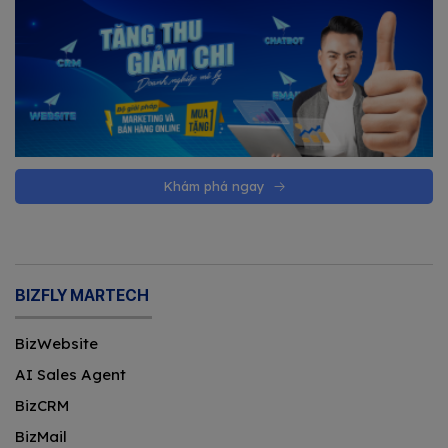
Khám phá ngay
BIZFLY MARTECH
BizWebsite
AI Sales Agent
BizCRM
BizMail