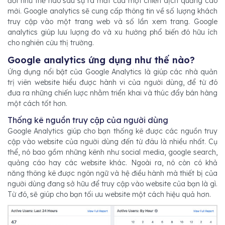
đổi như thế nào sau sự ra mắt của một chiến dịch quảng cáo
mới. Google analytics sẽ cung cấp thông tin về số lượng khách
truy cập vào một trang web và số lần xem trang. Google
analytics giúp lưu lượng đo và xu hướng phổ biến đó hữu ích
cho nghiên cứu thị trường.
Google analytics ứng dụng như thế nào?
Ứng dụng nổi bật của Google Analytics là giúp các nhà quản
trị viên website hiểu được hành vi của người dùng, để từ đó
đưa ra những chiến lược nhằm triển khai và thúc đẩy bán hàng
một cách tốt hơn.
Thống kê nguồn truy cập của người dùng
Google Analytics giúp cho bạn thống kê được các nguồn truy
cập vào website của người dùng đến từ đâu là nhiều nhất. Cụ
thể, nó bao gồm những kênh như social media, google search,
quảng cáo hay các website khác. Ngoài ra, nó còn có khả
năng thông kê được ngôn ngữ và hệ điều hành mà thiết bị của
người dùng đang sở hữu để truy cập vào website của bạn là gì.
Từ đó, sẽ giúp cho bạn tối ưu website một cách hiệu quả hơn.