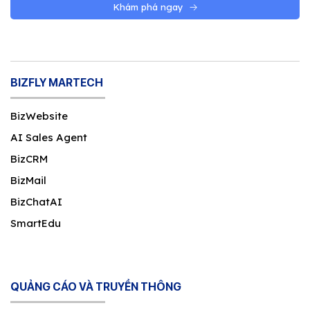
Khám phá ngay
BIZFLY MARTECH
BizWebsite
AI Sales Agent
BizCRM
BizMail
BizChatAI
SmartEdu
QUẢNG CÁO VÀ TRUYỀN THÔNG