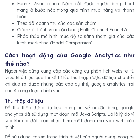
Funnel Visualization: Nắm bắt được người dùng thoát
trang ở bước nào trong quá trình mua hàng và thanh
toán.
Theo dõi doanh thu của các sản phẩm
Giám sát hành vi người dùng (Multi-Channel Funnels)
Phác thảo mô hình mức độ so sánh tham gia của các
kênh marketing (Model Comparision)
Cách hoạt động của Google Analytics như
thế nào?
Ngoài việc cũng cung cấp các công cụ phân tích website, từ
khóa khá hiệu quả thì kể từ lúc thu thập được dữ liệu cho đến
khi đưa ra được những báo cáo cụ thể, google analytics trải
qua 4 công đoạn chính sau:
Thu thập dữ liệu
Để thu thập được dữ liệu thông tin về người dùng, google
analytics đã sử dụng một đoạn mã Java Scripts. Đó là lý do vì
sao khi cài đặt, bạn phải thêm một đoạn mã vào web của
mình.
Để sửu dụng cookie trong trình duyệt của người dùng, công cụ