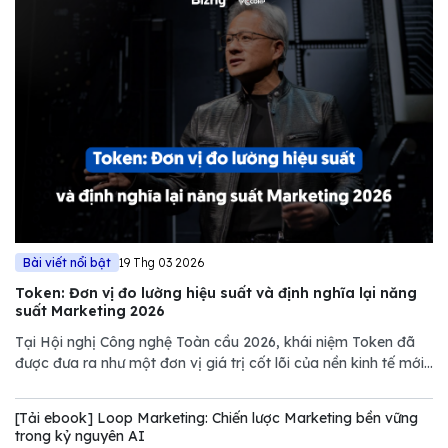
Bài viết nổi bật
19 Thg 03 2026
Token: Đơn vị đo lường hiệu suất và định nghĩa lại năng
suất Marketing 2026
Tại Hội nghị Công nghệ Toàn cầu 2026, khái niệm Token đã
được đưa ra như một đơn vị giá trị cốt lõi của nền kinh tế mới.
Tuy nhiên, nếu chỉ nhìn dưới góc độ kỹ thuật của NVIDIA,
chúng ta sẽ bỏ lỡ một bước ngoặt quan trọng trong quản trị
[Tải ebook] Loop Marketing: Chiến lược Marketing bền vững
Marketing.
trong kỷ nguyên AI