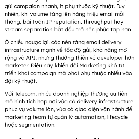
gửi campaign nhanh, ít phụ thuộc kỹ thuật. Tuy 
nhiên, khi volume tăng lên hàng triệu email mỗi 
tháng, bài toán IP reputation, throughput hay 
stream separation bắt đầu trở nên phức tạp hơn.
Ở chiều ngược lại, các nền tảng email delivery 
infrastructure mạnh về tốc độ gửi, khả năng mở 
rộng và API, nhưng thường thiên về developer hơn 
marketer. Điều này khiến đội Marketing khó tự 
triển khai campaign mà phải phụ thuộc nhiều vào 
đội kỹ thuật.
Với Telecom, nhiều doanh nghiệp thường ưu tiên 
mô hình tích hợp nơi vừa có delivery infrastructure 
phục vụ volume lớn, vừa có giao diện vận hành để 
marketing team tự quản lý automation, lifecycle 
hoặc segmentation.