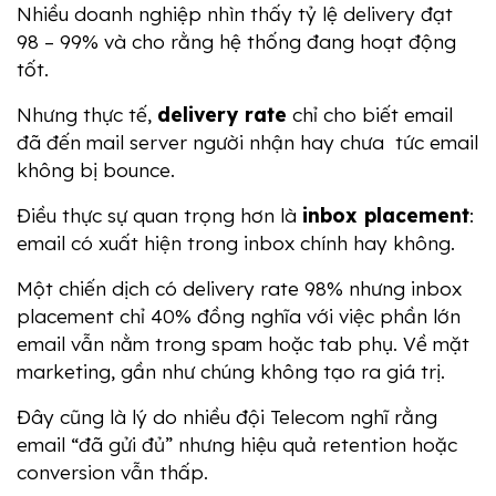
Nhiều doanh nghiệp nhìn thấy tỷ lệ delivery đạt 
98 – 99% và cho rằng hệ thống đang hoạt động 
tốt.
Nhưng thực tế, 
delivery rate
 chỉ cho biết email 
đã đến mail server người nhận hay chưa  tức email 
không bị bounce.
Điều thực sự quan trọng hơn là 
inbox placement
: 
email có xuất hiện trong inbox chính hay không.
Một chiến dịch có delivery rate 98% nhưng inbox 
placement chỉ 40% đồng nghĩa với việc phần lớn 
email vẫn nằm trong spam hoặc tab phụ. Về mặt 
marketing, gần như chúng không tạo ra giá trị.
Đây cũng là lý do nhiều đội Telecom nghĩ rằng 
email “đã gửi đủ” nhưng hiệu quả retention hoặc 
conversion vẫn thấp.