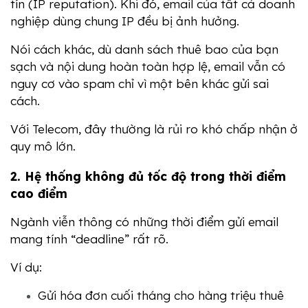
tín (IP reputation). Khi đó, email của tất cả doanh 
nghiệp dùng chung IP đều bị ảnh hưởng.
Nói cách khác, dù danh sách thuê bao của bạn 
sạch và nội dung hoàn toàn hợp lệ, email vẫn có 
nguy cơ vào spam chỉ vì một bên khác gửi sai 
cách.
Với Telecom, đây thường là rủi ro khó chấp nhận ở 
quy mô lớn.
2. Hệ thống không đủ tốc độ trong thời điểm 
cao điểm
Ngành viễn thông có những thời điểm gửi email 
mang tính “deadline” rất rõ.
Ví dụ:
Gửi hóa đơn cuối tháng cho hàng triệu thuê 