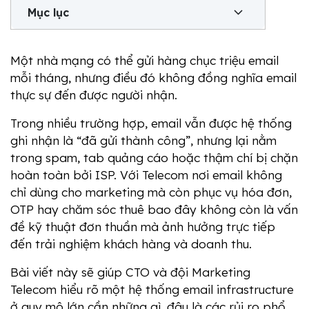
Mục lục
Một nhà mạng có thể gửi hàng chục triệu email 
mỗi tháng, nhưng điều đó không đồng nghĩa email 
thực sự đến được người nhận.
Trong nhiều trường hợp, email vẫn được hệ thống 
ghi nhận là “đã gửi thành công”, nhưng lại nằm 
trong spam, tab quảng cáo hoặc thậm chí bị chặn 
hoàn toàn bởi ISP. Với Telecom nơi email không 
chỉ dùng cho marketing mà còn phục vụ hóa đơn, 
OTP hay chăm sóc thuê bao đây không còn là vấn 
đề kỹ thuật đơn thuần mà ảnh hưởng trực tiếp 
đến trải nghiệm khách hàng và doanh thu.
Bài viết này sẽ giúp CTO và đội Marketing 
Telecom hiểu rõ một hệ thống email infrastructure 
ở quy mô lớn cần những gì, đâu là các rủi ro phổ 