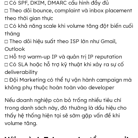
□ Có SPF, DKIM, DMARC cấu hình đầy đủ
□ Theo dõi bounce, complaint và inbox placement 
theo thời gian thực
□ Có khả năng scale khi volume tăng đột biến cuối 
tháng
□ Theo dõi hiệu suất theo ISP lớn như Gmail, 
Outlook
□ Hỗ trợ warm-up IP và quản trị IP reputation
□ Có SLA hoặc hỗ trợ kỹ thuật khi xảy ra sự cố 
deliverability
□ Đội Marketing có thể tự vận hành campaign mà 
không phụ thuộc hoàn toàn vào developer
Nếu doanh nghiệp còn bỏ trống nhiều tiêu chí 
trong danh sách này, đó thường là dấu hiệu cho 
thấy hệ thống hiện tại sẽ sớm gặp vấn đề khi 
volume tăng.