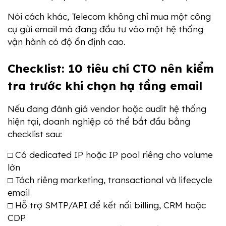
Nói cách khác, Telecom không chỉ mua một công 
cụ gửi email mà đang đầu tư vào một hệ thống 
vận hành có độ ổn định cao.
Checklist: 10 tiêu chí CTO nên kiểm 
tra trước khi chọn hạ tầng email
Nếu đang đánh giá vendor hoặc audit hệ thống 
hiện tại, doanh nghiệp có thể bắt đầu bằng 
checklist sau:
□ Có dedicated IP hoặc IP pool riêng cho volume 
lớn
□ Tách riêng marketing, transactional và lifecycle 
email
□ Hỗ trợ SMTP/API để kết nối billing, CRM hoặc 
CDP