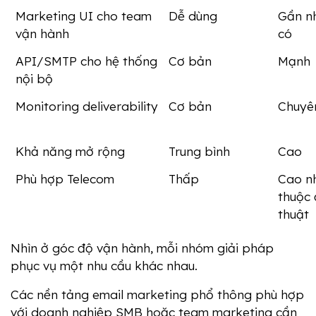
Marketing UI cho team 
Dễ dùng
Gần nh
vận hành
có
API/SMTP cho hệ thống 
Cơ bản
Mạnh
nội bộ
Monitoring deliverability
Cơ bản
Chuyê
Khả năng mở rộng
Trung bình
Cao
Phù hợp Telecom
Thấp
Cao n
thuộc 
thuật
Nhìn ở góc độ vận hành, mỗi nhóm giải pháp 
phục vụ một nhu cầu khác nhau.
Các nền tảng email marketing phổ thông phù hợp 
với doanh nghiệp SMB hoặc team marketing cần 