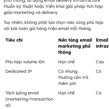
phổ thông, sử dụng email delivery infrastructure 
thuần kỹ thuật hoặc triển khai giải pháp tích hợp 
giữa marketing và delivery.
Tuy nhiên, không phải lựa chọn nào cũng phù hợp 
với bài toán gửi hàng triệu email mỗi tháng.
Tiêu chí
Nền tảng email 
Email 
marketing phổ 
infras
thông
Phù hợp volume lớn
Hạn chế
Cao
Dedicated IP
Có nhưng 
Có
thường cần trả 
thêm phí
Tách luồng email 
Hạn chế
Có
(marketing/transaction
al)