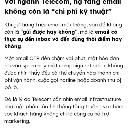
Với ngành Telecom, hạ tầng email 
không còn là “chi phí kỹ thuật”
Khi gửi hàng triệu email mỗi tháng, vấn đề không 
còn là 
“gửi được hay không”
, mà là 
email có 
thực sự đến inbox và đến đúng thời điểm hay 
không
.
Một email OTP đến chậm vài phút, một hóa đơn 
rơi vào spam hay một campaign retention không 
được nhìn thấy đều có thể chuyển hóa thành chi 
phí vận hành, cuộc gọi hotline hoặc doanh thu bị 
bỏ lỡ.
Đó là lý do Telecom cần nhìn email infrastructure 
như một phần của hệ thống tăng trưởng và chăm 
sóc khách hàng không chỉ là công cụ hỗ trợ 
marketing.