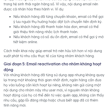
trong hệ sinh thái ngân hàng số. Vì vậy, nội dung email nên
được cá nhân hóa theo hành vi. Ví dụ:
Nếu khách hàng đã từng chuyển khoản, email có thể gợi
ý lưu người thụ hưởng hoặc đặt lịch chuyển tiền định kỳ.
Nếu khách hàng đã thanh toán hóa đơn, email có thể
giới thiệu tính năng nhắc lịch thanh toán.
Nếu khách hàng có số dư ổn định, email có thể gợi ý mở
tiết kiệm online.
Cách triển khai này giúp email trở nên hữu ích hơn vì nội dung
xuất phát từ nhu cầu thực tế của từng nhóm khách hàng.
Giai đoạn 5: Email reactivation cho nhóm không hoạt
động
Với những khách hàng đã từng sử dụng app nhưng không quay
lại trong một khoảng thời gian nhất định, ngân hàng cần đưa
họ vào luồng cần kích hoạt lại riêng, không nên gửi cùng một
nội dung cho nhóm này như user mới, vì nguyên nhân không
hoạt động của họ có thể đến từ việc quên app, không còn thấy
nhu cầu, gặp lỗi đăng nhập hoặc chưa biết app đã có thêm
tính năng mới.