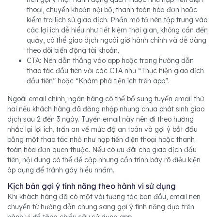
thoại, chuyển khoản nội bộ, thanh toán hóa đơn hoặc
kiểm tra lịch sử giao dịch. Phần mô tả nên tập trung vào
các lợi ích dễ hiểu như tiết kiệm thời gian, không cần đến
quầy, có thể giao dịch ngoài giờ hành chính và dễ dàng
theo dõi biến động tài khoản.
CTA: Nên dẫn thẳng vào app hoặc trang hướng dẫn
thao tác đầu tiên với các CTA như “Thực hiện giao dịch
đầu tiên” hoặc “Khám phá tiện ích trên app”.
Ngoài email chính, ngân hàng có thể bổ sung tuyến email thứ
hai nếu khách hàng đã đăng nhập nhưng chưa phát sinh giao
dịch sau 2 đến 3 ngày. Tuyến email này nên đi theo hướng
nhắc lại lợi ích, trấn an về mức độ an toàn và gợi ý bắt đầu
bằng một thao tác nhỏ như nạp tiền điện thoại hoặc thanh
toán hóa đơn quen thuộc. Nếu có ưu đãi cho giao dịch đầu
tiên, nội dung có thể đề cập nhưng cần trình bày rõ điều kiện
áp dụng để tránh gây hiểu nhầm.
Kịch bản gợi ý tính năng theo hành vi sử dụng
Khi khách hàng đã có một vài tương tác ban đầu, email nên
chuyển từ hướng dẫn chung sang gợi ý tính năng dựa trên
hành vi để tăng chiều sâu sử dụng app.