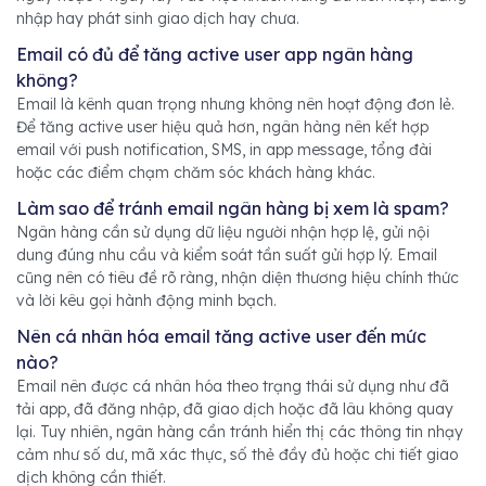
nhập hay phát sinh giao dịch hay chưa.
Email có đủ để tăng active user app ngân hàng
không?
Email là kênh quan trọng nhưng không nên hoạt động đơn lẻ.
Để tăng active user hiệu quả hơn, ngân hàng nên kết hợp
email với push notification, SMS, in app message, tổng đài
hoặc các điểm chạm chăm sóc khách hàng khác.
Làm sao để tránh email ngân hàng bị xem là spam?
Ngân hàng cần sử dụng dữ liệu người nhận hợp lệ, gửi nội
dung đúng nhu cầu và kiểm soát tần suất gửi hợp lý. Email
cũng nên có tiêu đề rõ ràng, nhận diện thương hiệu chính thức
và lời kêu gọi hành động minh bạch.
Nên cá nhân hóa email tăng active user đến mức
nào?
Email nên được cá nhân hóa theo trạng thái sử dụng như đã
tải app, đã đăng nhập, đã giao dịch hoặc đã lâu không quay
lại. Tuy nhiên, ngân hàng cần tránh hiển thị các thông tin nhạy
cảm như số dư, mã xác thực, số thẻ đầy đủ hoặc chi tiết giao
dịch không cần thiết.