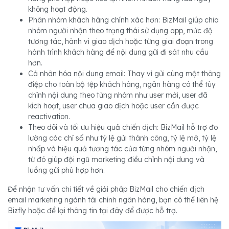
không hoạt động.
Phân nhóm khách hàng chính xác hơn: BizMail giúp chia
nhóm người nhận theo trạng thái sử dụng app, mức độ
tương tác, hành vi giao dịch hoặc từng giai đoạn trong
hành trình khách hàng để nội dung gửi đi sát nhu cầu
hơn.
Cá nhân hóa nội dung email: Thay vì gửi cùng một thông
điệp cho toàn bộ tệp khách hàng, ngân hàng có thể tùy
chỉnh nội dung theo từng nhóm như user mới, user đã
kích hoạt, user chưa giao dịch hoặc user cần được
reactivation.
Theo dõi và tối ưu hiệu quả chiến dịch: BizMail hỗ trợ đo
lường các chỉ số như tỷ lệ gửi thành công, tỷ lệ mở, tỷ lệ
nhấp và hiệu quả tương tác của từng nhóm người nhận,
từ đó giúp đội ngũ marketing điều chỉnh nội dung và
luồng gửi phù hợp hơn.
Để nhận tư vấn chi tiết về giải pháp BizMail cho chiến dịch
email marketing ngành tài chính ngân hàng, bạn có thể liên hệ
Bizfly hoặc để lại thông tin tại đây để được hỗ trợ.