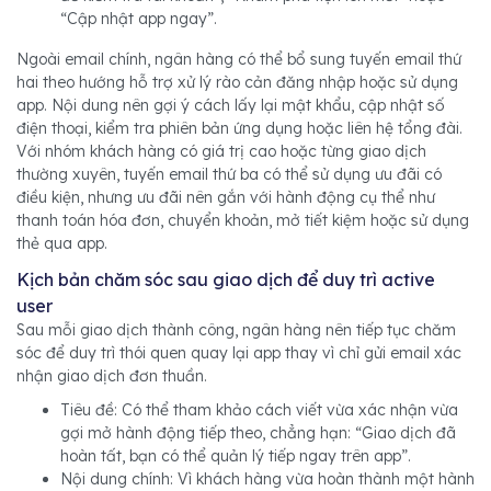
“Cập nhật app ngay”.
Ngoài email chính, ngân hàng có thể bổ sung tuyến email thứ
hai theo hướng hỗ trợ xử lý rào cản đăng nhập hoặc sử dụng
app. Nội dung nên gợi ý cách lấy lại mật khẩu, cập nhật số
điện thoại, kiểm tra phiên bản ứng dụng hoặc liên hệ tổng đài.
Với nhóm khách hàng có giá trị cao hoặc từng giao dịch
thường xuyên, tuyến email thứ ba có thể sử dụng ưu đãi có
điều kiện, nhưng ưu đãi nên gắn với hành động cụ thể như
thanh toán hóa đơn, chuyển khoản, mở tiết kiệm hoặc sử dụng
thẻ qua app.
Kịch bản chăm sóc sau giao dịch để duy trì active
user
Sau mỗi giao dịch thành công, ngân hàng nên tiếp tục chăm
sóc để duy trì thói quen quay lại app thay vì chỉ gửi email xác
nhận giao dịch đơn thuần.
Tiêu đề: Có thể tham khảo cách viết vừa xác nhận vừa
gợi mở hành động tiếp theo, chẳng hạn: “Giao dịch đã
hoàn tất, bạn có thể quản lý tiếp ngay trên app”.
Nội dung chính: Vì khách hàng vừa hoàn thành một hành