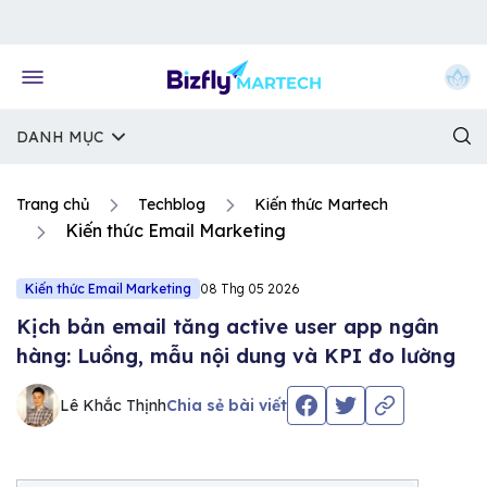
Về trang chủ Bizfly
DANH MỤC
Trang chủ
Techblog
Kiến thức Martech
Kiến thức Email Marketing
Kiến thức Email Marketing
08 Thg 05 2026
Kịch bản email tăng active user app ngân
hàng: Luồng, mẫu nội dung và KPI đo lường
Lê Khắc Thịnh
Chia sẻ bài viết