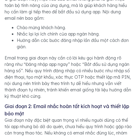
toàn bộ tính năng của ứng dụng, mà là giúp khách hàng hiểu
họ cần làm gì tiếp theo để bắt đầu sử dụng app. Nội dung
email nên bao gồm:
Chào mừng khách hàng.
Nhắc lại lợi ích chính của app ngân hàng.
Hướng dẫn các bước đăng nhập lần đầu một cách đơn
giản.
Email trong giai đoạn này cần có lời kêu gọi hành động rõ
ràng như “Đăng nhập app ngay” hoặc “Bắt đầu sử dụng ngân
hàng số”. Nếu quy trình đăng nhập có nhiều bước như nhập số
điện thoại, tạo mật khẩu, xác thực OTP hoặc thiết lập mã PIN,
nội dung nên trình bày theo trình tự dễ hiểu nhưng vẫn viết
thành đoạn tự nhiên, tránh khiến email giống tài liệu hướng dẫn
kỹ thuật khô cứng.
Giai đoạn 2: Email nhắc hoàn tất kích hoạt và thiết lập
bảo mật
Giai đoạn này đặc biệt quan trọng vì nhiều người dùng có thể
tải app nhưng bỏ dở do quên, chưa hiểu quy trình hoặc gặp rào
cản trong thao tác. Nếu không có email nhắc đúng lúc, nhóm