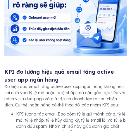
KPI đo lường hiệu quả email tăng active
user app ngân hàng
Đo hiệu quả email tăng active user app ngân hàng không nên
chỉ nhìn vào tỷ lệ mở hoặc tỷ lệ nhấp, mà cần gắn trực tiếp với
hành vi sử dụng app và giá trị kinh doanh tạo ra sau chiến
dịch. Cụ thể, ngân hàng có thể theo dõi các nhóm KPI sau:
KPI tương tác email: Bao gồm tỷ lệ gửi thành công, tỷ lệ
mở, tỷ lệ nhấp, tỷ lệ hủy đăng ký, tỷ lệ email lỗi và tỷ lệ bị
đánh dấu spam. Nhóm chỉ số này giúp đánh giá chất