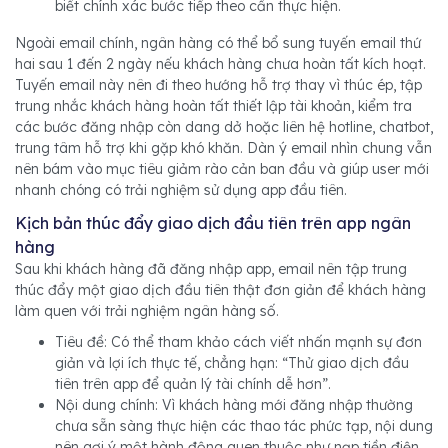
biết chính xác bước tiếp theo cần thực hiện.
Ngoài email chính, ngân hàng có thể bổ sung tuyến email thứ
hai sau 1 đến 2 ngày nếu khách hàng chưa hoàn tất kích hoạt.
Tuyến email này nên đi theo hướng hỗ trợ thay vì thúc ép, tập
trung nhắc khách hàng hoàn tất thiết lập tài khoản, kiểm tra
các bước đăng nhập còn dang dở hoặc liên hệ hotline, chatbot,
trung tâm hỗ trợ khi gặp khó khăn. Dàn ý email nhìn chung vẫn
nên bám vào mục tiêu giảm rào cản ban đầu và giúp user mới
nhanh chóng có trải nghiệm sử dụng app đầu tiên.
Kịch bản thúc đẩy giao dịch đầu tiên trên app ngân
hàng
Sau khi khách hàng đã đăng nhập app, email nên tập trung
thúc đẩy một giao dịch đầu tiên thật đơn giản để khách hàng
làm quen với trải nghiệm ngân hàng số.
Tiêu đề: Có thể tham khảo cách viết nhấn mạnh sự đơn
giản và lợi ích thực tế, chẳng hạn: “Thử giao dịch đầu
tiên trên app để quản lý tài chính dễ hơn”.
Nội dung chính: Vì khách hàng mới đăng nhập thường
chưa sẵn sàng thực hiện các thao tác phức tạp, nội dung
nên gợi ý một hành động quen thuộc như nạp tiền điện