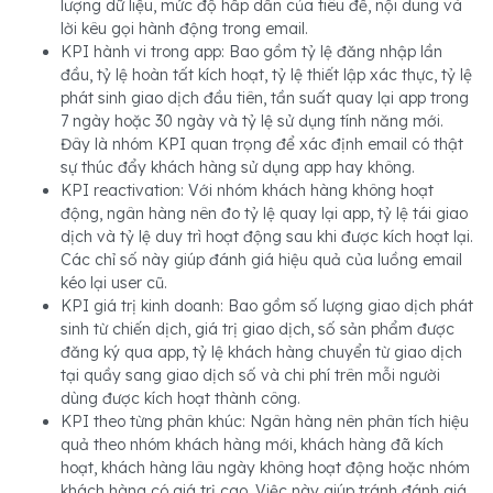
lượng dữ liệu, mức độ hấp dẫn của tiêu đề, nội dung và
lời kêu gọi hành động trong email.
KPI hành vi trong app: Bao gồm tỷ lệ đăng nhập lần
đầu, tỷ lệ hoàn tất kích hoạt, tỷ lệ thiết lập xác thực, tỷ lệ
phát sinh giao dịch đầu tiên, tần suất quay lại app trong
7 ngày hoặc 30 ngày và tỷ lệ sử dụng tính năng mới.
Đây là nhóm KPI quan trọng để xác định email có thật
sự thúc đẩy khách hàng sử dụng app hay không.
KPI reactivation: Với nhóm khách hàng không hoạt
động, ngân hàng nên đo tỷ lệ quay lại app, tỷ lệ tái giao
dịch và tỷ lệ duy trì hoạt động sau khi được kích hoạt lại.
Các chỉ số này giúp đánh giá hiệu quả của luồng email
kéo lại user cũ.
KPI giá trị kinh doanh: Bao gồm số lượng giao dịch phát
sinh từ chiến dịch, giá trị giao dịch, số sản phẩm được
đăng ký qua app, tỷ lệ khách hàng chuyển từ giao dịch
tại quầy sang giao dịch số và chi phí trên mỗi người
dùng được kích hoạt thành công.
KPI theo từng phân khúc: Ngân hàng nên phân tích hiệu
quả theo nhóm khách hàng mới, khách hàng đã kích
hoạt, khách hàng lâu ngày không hoạt động hoặc nhóm
khách hàng có giá trị cao. Việc này giúp tránh đánh giá