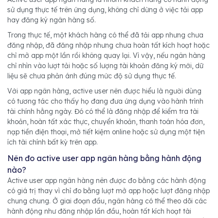
sử dụng thực tế trên ứng dụng, không chỉ dừng ở việc tải app
hay đăng ký ngân hàng số.
Trong thực tế, một khách hàng có thể đã tải app nhưng chưa
đăng nhập, đã đăng nhập nhưng chưa hoàn tất kích hoạt hoặc
chỉ mở app một lần rồi không quay lại. Vì vậy, nếu ngân hàng
chỉ nhìn vào lượt tải hoặc số lượng tài khoản đăng ký mới, dữ
liệu sẽ chưa phản ánh đúng mức độ sử dụng thực tế.
Với app ngân hàng, active user nên được hiểu là người dùng
có tương tác cho thấy họ đang đưa ứng dụng vào hành trình
tài chính hằng ngày. Đó có thể là đăng nhập để kiểm tra tài
khoản, hoàn tất xác thực, chuyển khoản, thanh toán hóa đơn,
nạp tiền điện thoại, mở tiết kiệm online hoặc sử dụng một tiện
ích tài chính bất kỳ trên app.
Nên đo active user app ngân hàng bằng hành động
nào?
Active user app ngân hàng nên được đo bằng các hành động
có giá trị thay vì chỉ đo bằng lượt mở app hoặc lượt đăng nhập
chung chung. Ở giai đoạn đầu, ngân hàng có thể theo dõi các
hành động như đăng nhập lần đầu, hoàn tất kích hoạt tài