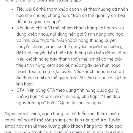
Tiêu đề: Có thể tham khảo cách viết theo hướng cá nhân
hóa nhẹ nhàng, chẳng hạn: “Bạn có thể quản lý chi tiêu
dễ hơn ngay trên app”.
Nội dung chính: Vì mỗi nhóm khách hàng có hành vi sử
dụng khác nhau, nội dung nên gợi ý tính năng phù hợp
với nhu cầu thực tế. Nếu khách hàng thường xuyên
chuyển khoản, email có thể gợi ý lưu người thụ hưởng,
đặt lịch chuyển tiền hoặc bật thông báo biến động số dư.
Nếu khách hàng hay thanh toán thẻ, email có thể giới
thiệu tính năng xem sao kê, nhắc ngày đến hạn hoặc
thanh toán dư nợ trực tuyến. Nếu khách hàng có số dư
ổn định, email có thể gợi ý mở tiết kiệm online với kỳ hạn
linh hoạt.
CTA: Nên dùng CTA theo đúng tính năng được gợi ý,
chẳng hạn “Khám phá tính năng phù hợp”, “Thiết lập
ngay trên app” hoặc “Quản lý chi tiêu ngay”.
Ngoài email chính, ngân hàng có thể triển khai thêm tuyến
email thứ hai để mở rộng sang các tính năng bổ trợ. Tuyến
email này nên đi theo hướng giúp khách hàng khai thác app
hiệu quả hơn, tránh cảm giác bán chéo quá mạnh. Nội dung