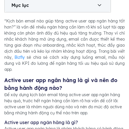
Mục lục
“Kịch bản email nào giúp tăng active user app ngân hàng tốt
hơn?” là vấn đề nhiều ngân hàng cần làm rõ khi số lượt tải app
không còn phản ánh đầy đủ hiệu quả tăng trưởng. Thay vì chỉ
nhắc khách hàng mở ứng dụng, email cần được thiết kế theo
từng giai đoạn như onboarding, nhắc kích hoạt, thúc đẩy giao
dịch đầu tiên và kéo lại nhóm không hoạt động. Trong bài viết
này,
Bizfly
sẽ chia sẻ cách xây dựng luồng email, mẫu nội
dung và KPI đo lường để ngân hàng tối ưu hiệu quả sử dụng
app.
Active user app ngân hàng là gì và nên đo
bằng hành động nào?
Để xây dựng kịch bản email tăng active user app ngân hàng
hiệu quả, trước hết ngân hàng cần làm rõ hai vấn đề cốt lõi:
active user là nhóm người dùng nào và nên đo mức độ active
bằng những hành động cụ thể nào trên app.
Active user app ngân hàng là gì?
Active user app ngân hàng là nhóm khách hàng có hành động