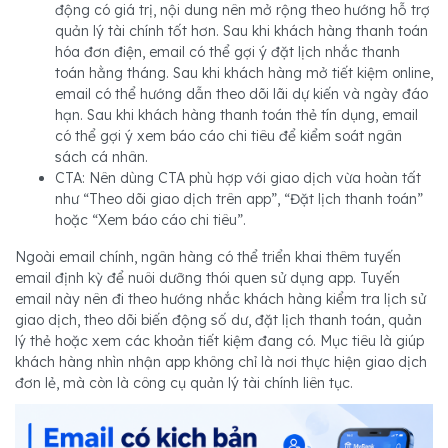
động có giá trị, nội dung nên mở rộng theo hướng hỗ trợ
quản lý tài chính tốt hơn. Sau khi khách hàng thanh toán
hóa đơn điện, email có thể gợi ý đặt lịch nhắc thanh
toán hằng tháng. Sau khi khách hàng mở tiết kiệm online,
email có thể hướng dẫn theo dõi lãi dự kiến và ngày đáo
hạn. Sau khi khách hàng thanh toán thẻ tín dụng, email
có thể gợi ý xem báo cáo chi tiêu để kiểm soát ngân
sách cá nhân.
CTA: Nên dùng CTA phù hợp với giao dịch vừa hoàn tất
như “Theo dõi giao dịch trên app”, “Đặt lịch thanh toán”
hoặc “Xem báo cáo chi tiêu”.
Ngoài email chính, ngân hàng có thể triển khai thêm tuyến
email định kỳ để nuôi dưỡng thói quen sử dụng app. Tuyến
email này nên đi theo hướng nhắc khách hàng kiểm tra lịch sử
giao dịch, theo dõi biến động số dư, đặt lịch thanh toán, quản
lý thẻ hoặc xem các khoản tiết kiệm đang có. Mục tiêu là giúp
khách hàng nhìn nhận app không chỉ là nơi thực hiện giao dịch
đơn lẻ, mà còn là công cụ quản lý tài chính liên tục.