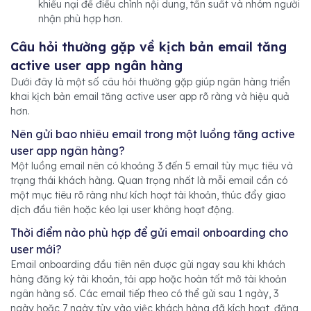
khiếu nại để điều chỉnh nội dung, tần suất và nhóm người
nhận phù hợp hơn.
Câu hỏi thường gặp về kịch bản email tăng
active user app ngân hàng
Dưới đây là một số câu hỏi thường gặp giúp ngân hàng triển
khai kịch bản email tăng active user app rõ ràng và hiệu quả
hơn.
Nên gửi bao nhiêu email trong một luồng tăng active
user app ngân hàng?
Một luồng email nên có khoảng 3 đến 5 email tùy mục tiêu và
trạng thái khách hàng. Quan trọng nhất là mỗi email cần có
một mục tiêu rõ ràng như kích hoạt tài khoản, thúc đẩy giao
dịch đầu tiên hoặc kéo lại user không hoạt động.
Thời điểm nào phù hợp để gửi email onboarding cho
user mới?
Email onboarding đầu tiên nên được gửi ngay sau khi khách
hàng đăng ký tài khoản, tải app hoặc hoàn tất mở tài khoản
ngân hàng số. Các email tiếp theo có thể gửi sau 1 ngày, 3
ngày hoặc 7 ngày tùy vào việc khách hàng đã kích hoạt, đăng