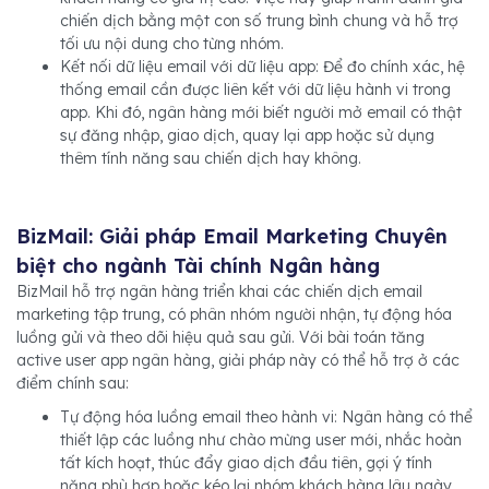
chiến dịch bằng một con số trung bình chung và hỗ trợ
tối ưu nội dung cho từng nhóm.
Kết nối dữ liệu email với dữ liệu app: Để đo chính xác, hệ
thống email cần được liên kết với dữ liệu hành vi trong
app. Khi đó, ngân hàng mới biết người mở email có thật
sự đăng nhập, giao dịch, quay lại app hoặc sử dụng
thêm tính năng sau chiến dịch hay không.
BizMail: Giải pháp Email Marketing Chuyên
biệt cho ngành Tài chính Ngân hàng
BizMail hỗ trợ ngân hàng triển khai các chiến dịch email
marketing tập trung, có phân nhóm người nhận, tự động hóa
luồng gửi và theo dõi hiệu quả sau gửi. Với bài toán tăng
active user app ngân hàng, giải pháp này có thể hỗ trợ ở các
điểm chính sau:
Tự động hóa luồng email theo hành vi: Ngân hàng có thể
thiết lập các luồng như chào mừng user mới, nhắc hoàn
tất kích hoạt, thúc đẩy giao dịch đầu tiên, gợi ý tính
năng phù hợp hoặc kéo lại nhóm khách hàng lâu ngày