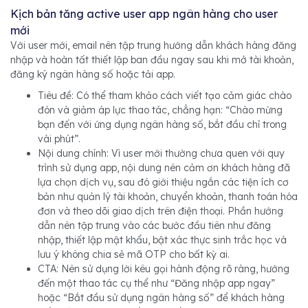
Kịch bản tăng active user app ngân hàng cho user
mới
Với user mới, email nên tập trung hướng dẫn khách hàng đăng
nhập và hoàn tất thiết lập ban đầu ngay sau khi mở tài khoản,
đăng ký ngân hàng số hoặc tải app.
Tiêu đề: Có thể tham khảo cách viết tạo cảm giác chào
đón và giảm áp lực thao tác, chẳng hạn: “Chào mừng
bạn đến với ứng dụng ngân hàng số, bắt đầu chỉ trong
vài phút”.
Nội dung chính: Vì user mới thường chưa quen với quy
trình sử dụng app, nội dung nên cảm ơn khách hàng đã
lựa chọn dịch vụ, sau đó giới thiệu ngắn các tiện ích cơ
bản như quản lý tài khoản, chuyển khoản, thanh toán hóa
đơn và theo dõi giao dịch trên điện thoại. Phần hướng
dẫn nên tập trung vào các bước đầu tiên như đăng
nhập, thiết lập mật khẩu, bật xác thực sinh trắc học và
lưu ý không chia sẻ mã OTP cho bất kỳ ai.
CTA: Nên sử dụng lời kêu gọi hành động rõ ràng, hướng
đến một thao tác cụ thể như “Đăng nhập app ngay”
hoặc “Bắt đầu sử dụng ngân hàng số” để khách hàng