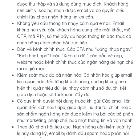
được thu thập và sử dụng đúng mục đích. Khách hàng
nên biết vì sao họ nhận được email và có quyền điều
chỉnh tùy chọn nhận thông tin khi cần.
Không yêu cầu thông tin nhạy cảm qua email: Email
không nên yêu cầu khách hàng cung cấp mật khẩu, mã
OTP, mã PIN, số thẻ đầy đủ hoặc thông tin xác thực cá
nhân bằng cách phản hồi trực tiếp.
Dẫn về kênh chính thức: Các CTA như “Đăng nhập ngay”,
“Kích hoạt app” hoặc “Xem ưu đãi” cần dẫn về app,
website hoặc kênh chính thức của ngân hàng để hạn chế
rủi ro giả mạo.
Kiểm soát mức độ cá nhân hóa: Cá nhân hóa giúp email
liên quan hơn đến từng khách hàng, nhưng không nên
hiển thị quá nhiều dữ liệu nhạy cảm như số dư, chi tiết
giao dịch hoặc số tài khoản đầy đủ.
Có quy trình duyệt nội dung trước khi gửi: Các email liên
quan đến kích hoạt app, giao dịch, ưu đãi tài chính hoặc
sản phẩm ngân hàng nên được kiểm tra bởi các bộ phận
như marketing, pháp chế, bảo mật thông tin và vận hành.
Theo dõi phản hồi tiêu cực: Ngân hàng cần kiểm soát tỷ
lệ hủy đăng ký, email bị đánh dấu spam hoặc phản hồi