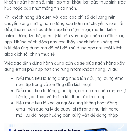
khoản ngân hàng số, thiết lập mật khẩu, bật xác thực sinh trắc
học hoặc cập nhật thông tin cá nhân.
Khi khách hàng đã quen với app, các chỉ số đo lường nên
chuyển sang những hành động sâu hơn như chuyển khoản lần
đầu, thanh toán hóa đơn, nạp tiền điện thoại, mở tiết kiệm
online, đăng ký thẻ, quản lý khoản vay hoặc nhận ưu đãi trong
app. Những hành động này cho thấy khách hàng không chỉ
biết đến ứng dụng mà đã bắt đầu sử dụng app như một kênh
giao dịch tài chính thực tế.
Việc xác định đúng hành động cần đo sẽ giúp ngân hàng xây
dựng email phù hợp hơn cho từng nhóm khách hàng. Ví dụ:
Nếu mục tiêu là tăng đăng nhập lần đầu, nội dung email
nên tập trung vào hướng dẫn kích hoạt.
Nếu mục tiêu là tăng giao dịch, email cần nhấn mạnh sự
tiện lợi, an toàn và lợi ích khi thao tác trên app.
Nếu mục tiêu là kéo lại người dùng không hoạt động,
email nên đưa ra lý do quay lại rõ ràng như tính năng
mới, ưu đãi hoặc hướng dẫn xử lý vấn đề đăng nhập.