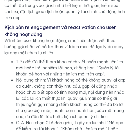
có thể tập trung vào lợi ích như tiết kiệm thời gian, kiểm soát
chi tiêu, đặt lịch giao dịch hoặc quản lý tài chính chủ động hơn
trên app.
Kịch bản re engagement và reactivation cho user
không hoạt động
Với nhóm user không hoạt động, email nên được viết theo
hướng gợi nhắc và hỗ trợ thay vì trách móc để tạo lý do quay
lại app một cách tự nhiên.
Tiêu đề: Có thể tham khảo cách viết nhấn mạnh tiện ích
mới hoặc trải nghiệm tốt hơn, chẳng hạn: “Quản lý tài
khoản dễ hơn với những tiện ích mới trên app”.
Nội dung chính: Vì khách hàng có thể không quay lại app
do quên, không còn thấy nhu cầu, gặp lỗi đăng nhập
hoặc chưa biết app có tính năng mới, nội dung nên nhắc
lại các lợi ích thiết thực khi quay lại. Email có thể giới
thiệu ngắn gọn những điểm khách hàng có thể đã bỏ lỡ
như giao diện mới, thanh toán nhanh hơn, bảo mật nâng
cao, ưu đãi đối tác hoặc tiện ích quản lý chi tiêu.
CTA: Nên chọn CTA đơn giản, ít gây áp lực như “Mở app
để kiểm tra tài khoản”, “Khám phá tiện ích mới” hoặc