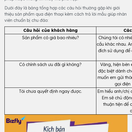
Dưới đây là bảng tổng hợp các câu hỏi thường gặp khi giới
thiệu sản phẩm qua điện thoại kèm cách trả lời mẫu giúp nhân
viên chuẩn bị chu đáo:
Câu hỏi của khách hàng
Các
Sản phẩm có giá bao nhiêu?
Chúng tôi có nhi
cầu khác nhau. An
đích sử dụng để 
Có chính sách ưu đãi gì không?
Vâng, hiện bên 
đặc biệt dành ch
muốn em gửi thông
gọi điện 
Tôi chưa quyết định ngay được.
Em hiểu anh/chị c
Em sẽ chủ động 
thuận tiện để c
a