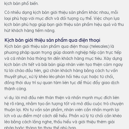
kịch bản phổ biến.
Có nhiều dạng kịch bản giới thiệu sản phẩm khác nhau, mỗi
loại phù hợp với mục đích và đối tượng cụ thể. Việc chọn lựa
kịch bản phù hợp giúp bạn giới thiệu sản phẩm hiệu quả và thu
hút khách hàng tiềm năng.
Kịch bản giới thiệu sản phẩm qua điện thoại
Kịch bản giới thiệu sản phẩm qua điện thoại (telesales) là
phương pháp quan trọng giúp doanh nghiệp tiếp cận trực tiếp
và cá nhân hóa thông tin đến khách hàng mục tiêu. Xây dựng
kịch bản chi tiết và bài bản giúp nhân viên tạo thiện cảm ngay
từ lời chào đầu tiên, giữ chân khách hàng bằng cách tư vấn
thuyết phục, xử lý khéo léo phản hồi tiêu cực hoặc từ chối,
đồng thời duy trì sự quan tâm liên tục để thúc đẩy giao dịch
thành công.
ví dụ: lời mở đầu nên thân thiện và nhấn mạnh mục đích liên
hệ rõ ràng, nhằm tạo ấn tượng tốt và mở đầu cuộc trò chuyện
thuận lợi. Khi tư vấn sản phẩm, nhân viên cần nhấn mạnh lợi
ích và ưu điểm một cách dễ hiểu. Phần xử lý từ chối cần khéo
léo bằng cách lắng nghe, thấu hiểu và giới thiệu thêm giải
pháp hoặc thông tin thay thế phù hợp.