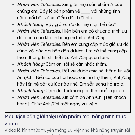
Nhân viên Telesales:
 Xin giới thiệu sản phẩm A của 
chúng em. Đây là sản phẩm về ___ với những tính 
năng nổi bật và ưu điểm đặc biệt như ____.
Khách hàng:
Vậy giá và ưu đãi hiện tại thế nào?
Nhân viên Telesales:
Hiện bên em có chương trình ưu 
đãi dành cho khách hàng mới như Anh/Chị.
Nhân viên Telesales:
 Bên em cung cấp mức giá ưu đãi 
cùng với các gói hấp dẫn đi kèm. Em có thể cung cấp 
thêm thông tin chi tiết nếu Anh/Chị quan tâm.
Khách hàng:
 Cảm ơn, tôi sẽ cân nhắc thêm.
Nhân viên Telesales:
Rất vui được chia sẻ thông tin với 
Anh/Chị. Nếu có câu hỏi hoặc cần hỗ trợ thêm, Anh/Chị 
hãy liên hệ bất cứ lúc nào nhé. Em sẵn sàng hỗ trợ ạ.
Khách hàng:
 Cảm ơn, tôi không có thắc mắc gì nữa.
Nhân viên Telesales:
Xin cảm ơn Anh/Chị [Tên khách 
hàng]. Chúc Anh/Chị một ngày vui vẻ ạ.
Mẫu kịch bản giới thiệu sản phẩm mới bằng hình thức
video
Video là hình thức truyền thông ưu việt nhờ khả năng truyền tải