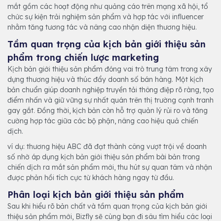
mắt gồm các hoạt động như quảng cáo trên mạng xã hội, tổ
chức sự kiện trải nghiệm sản phẩm và hợp tác với influencer
nhằm tăng tương tác và nâng cao nhận diện thương hiệu.
Tầm quan trọng của kịch bản giới thiệu sản
phẩm trong chiến lược marketing
Kịch bản giới thiệu sản phẩm đóng vai trò trung tâm trong xây
dựng thương hiệu và thúc đẩy doanh số bán hàng. Một kịch
bản chuẩn giúp doanh nghiệp truyền tải thông điệp rõ ràng, tạo
điểm nhấn và giữ vững sự nhất quán trên thị trường cạnh tranh
gay gắt. Đồng thời, kịch bản còn hỗ trợ quản lý rủi ro và tăng
cường hợp tác giữa các bộ phận, nâng cao hiệu quả chiến
dịch.
ví dụ: thương hiệu ABC đã đạt thành công vượt trội về doanh
số nhờ áp dụng kịch bản giới thiệu sản phẩm bài bản trong
chiến dịch ra mắt sản phẩm mới, thu hút sự quan tâm và nhận
được phản hồi tích cực từ khách hàng ngay từ đầu.
Phân loại kịch bản giới thiệu sản phẩm
Sau khi hiểu rõ bản chất và tầm quan trọng của kịch bản giới
thiệu sản phẩm mới, Bizfly sẽ cùng bạn đi sâu tìm hiểu các loại