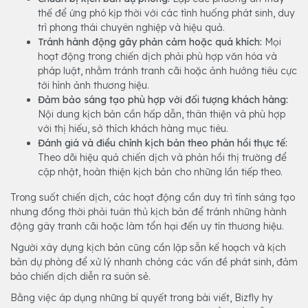
thế để ứng phó kịp thời với các tình huống phát sinh, duy
trì phong thái chuyên nghiệp và hiệu quả.
Tránh hành động gây phản cảm hoặc quá khích:
Mọi
hoạt động trong chiến dịch phải phù hợp văn hóa và
pháp luật, nhằm tránh tranh cãi hoặc ảnh hưởng tiêu cực
tới hình ảnh thương hiệu.
Đảm bảo sáng tạo phù hợp với đối tượng khách hàng:
Nội dung kịch bản cần hấp dẫn, thân thiện và phù hợp
với thị hiếu, sở thích khách hàng mục tiêu.
Đánh giá và điều chỉnh kịch bản theo phản hồi thực tế:
Theo dõi hiệu quả chiến dịch và phản hồi thị trường để
cập nhật, hoàn thiện kịch bản cho những lần tiếp theo.
Trong suốt chiến dịch, các hoạt động cần duy trì tính sáng tạo
nhưng đồng thời phải tuân thủ kịch bản để tránh những hành
động gây tranh cãi hoặc làm tổn hại đến uy tín thương hiệu.
Người xây dựng kịch bản cũng cần lập sẵn kế hoạch và kịch
bản dự phòng để xử lý nhanh chóng các vấn đề phát sinh, đảm
bảo chiến dịch diễn ra suôn sẻ.
Bằng việc áp dụng những bí quyết trong bài viết, Bizfly hy