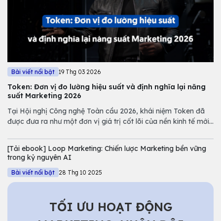
Bài viết nổi bật
19 Thg 03 2026
Token: Đơn vị đo lường hiệu suất và định nghĩa lại năng
suất Marketing 2026
Tại Hội nghị Công nghệ Toàn cầu 2026, khái niệm Token đã
được đưa ra như một đơn vị giá trị cốt lõi của nền kinh tế mới.
Tuy nhiên, nếu chỉ nhìn dưới góc độ kỹ thuật của NVIDIA,
chúng ta sẽ bỏ lỡ một bước ngoặt quan trọng trong quản trị
[Tải ebook] Loop Marketing: Chiến lược Marketing bền vững
Marketing.
trong kỷ nguyên AI
Bài viết nổi bật
28 Thg 10 2025
TỐI ƯU HOẠT ĐỘNG