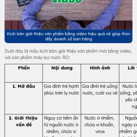
Kịch bản giới thiệu sản phẩm bằng video hiệu quả sẽ giúp thúc
đẩy doanh số bán hàng
Dưới đây là mẫu kịch bản giới thiệu sản phẩm mới bằng video,
với sản phẩm máy lọc nước RO:
Phần
Nội dung
Hình ảnh
Lời
1. Mở đầu
Gia đình trẻ hạnh 
Gia đình trẻ uống 
Nước l
phúc bên ly nước
nước, cười vui vẻ
sống, yếu
yếu c
ng
2. Giới thiệu 
Nguy cơ tiềm ẩn 
Nước ô nhiễm, 
Nguồn
vấn đề
từ nguồn nước ô 
chứa vi khuẩn, 
ngày cà
nhiễm, chứa vi 
virus
nhiễm gâ