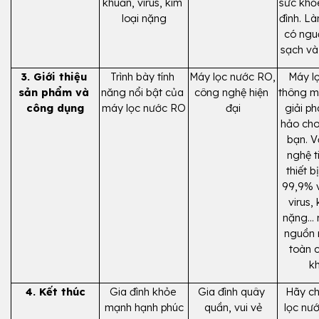
khuẩn, virus, kim 
sức khỏe
loại nặng
đình. Là
có ngu
sạch và
3. Giới thiệu 
Trình bày tính 
Máy lọc nước RO, 
Máy lọ
sản phẩm và 
năng nổi bật của 
công nghệ hiện 
thông mi
công dụng
máy lọc nước RO
đại
giải ph
hảo cho 
bạn. V
nghệ ti
thiết bị
99,9% v
virus, 
nặng... 
nguồn 
toàn c
k
4. Kết thúc
Gia đình khỏe 
Gia đình quây 
Hãy ch
mạnh hạnh phúc
quần, vui vẻ
lọc nướ