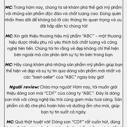
MC:
 Trong hôm nay, chúng ta sẽ khám phá thế giới mỹ phẩm 
với những sản phẩm độc đáo và chất lượng cao. Đừng quên 
nhấn theo dõi để không bỏ lỡ các thông tin quan trọng và ưu 
đãi hấp dẫn từ chúng tôi!
MC:
 Xin giới thiệu thương hiệu mỹ phẩm “ABC” – một thương 
hiệu được nhiều phụ nữ yêu thích bởi chất lượng và công 
nghệ tiên tiến. Chúng tôi tin rằng vẻ đẹp không chỉ thể hiện 
bên ngoài mà còn phản ánh sự tự tin bên trong bạn.
MC:
 Hãy cùng khám phá những sản phẩm mỹ phẩm giúp bạn 
thể hiện vẻ đẹp và sự tự tin qua dòng sản phẩm mới nhất và 
các "best-seller" của “ABC” ngay bây giờ!
Người review:
 Chào mọi người! Hôm nay, tôi muốn giới 
thiệu dòng son môi “CDF” của công ty “ABC”. Đây là dòng 
son mới với công nghệ lâu trôi cùng gam màu tươi sáng. Sản 
phẩm có độ che phủ hoàn hảo và dưỡng ẩm cho môi, giúp 
bạn tự tin suốt cả ngày.
MC:
 Quả thật tuyệt vời! Dòng son “CDF” rất cuốn hút, đúng 