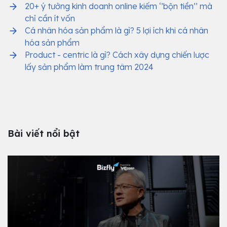
20+ ý tưởng kinh doanh online kiếm ‘’bộn tiền’’ mà
chỉ cần ít vốn
Cá nhân hóa sản phẩm là gì? 5 lợi ích khi cá nhân
hóa sản phẩm
Product - centric là gì? Cách xây dựng chiến lược
lấy sản phẩm làm trung tâm 2024
Bài viết nổi bật