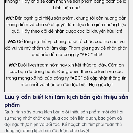
không? Hãy chia sẻ cảm nhận về sản phẩm bằng cách để lại 
bình luận nhé!
MC:
 Bên cạnh giới thiệu sản phẩm, chúng tôi còn hướng dẫn 
trang điểm và chia sẻ bí quyết làm đẹp đơn giản nhưng hiệu 
quả. Hãy theo dõi để nhận được các lời khuyên hữu ích!
MC:
 Để tăng sự thú vị, chúng ta sẽ tổ chức các trò chơi và 
đố vui về mỹ phẩm và làm đẹp. Tham gia ngay để nhận phần 
quà hấp dẫn từ công ty “ABC” nhé!
MC:
 Buổi livestream hôm nay xin kết thúc tại đây. Cảm ơn 
các bạn đã đồng hành. Đừng quên theo dõi kênh và các 
trang mạng xã hội của công ty “ABC” để cập nhật thông tin 
mới nhất và nhận ưu đãi đặc biệt. Hẹn gặp lại!
Lưu ý cần biết khi làm kịch bản giới thiệu sản
phẩm
Quá trình xây dựng kịch bản giới thiệu sản phẩm mới đòi hỏi
sự thống nhất chặt chẽ giữa các bên liên quan, bao gồm cả
đội ngũ thực hiện và đối tác. Kế hoạch chi tiết phải tuân thủ
đúng nội dung kịch bản đã được phê duyệt.