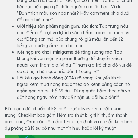
bằng cách đặt câu hỏi, kêu gọi comment và trả lời phản
hồi trực tiếp giúp giữ chân người xem lâu hơn. Ví dụ:
"Bạn thích màu son nào nhất? Hãy comment phía dưới
để mình biết nhé!"
Giới thiệu sản phẩm ngắn gọn, súc tích:
Tập trung nêu
các điểm nổi bật và lợi ích sản phẩm, tránh lan man. Ví
dụ: "Dòng son mới của chúng tôi giữ màu lên đến 12
tiếng và dưỡng ẩm sâu cho môi."
Kết hợp trò chơi, minigame để tăng tương tác
: Tạo
không khí vui nhộn và phần thưởng để khuyến khích
người xem tham gia. Ví dụ: "Tham gia trò chơi đố vui để
có cơ hội nhận quà hấp dẫn từ công ty!"
Lời kêu gọi hành động (CTA) rõ ràng:
Khuyến khích
người xem mua hàng hoặc theo dõi kênh bằng cách nói
ngắn gọn và cụ thể. Ví dụ: "Đừng quên bấm theo dõi và
đặt hàng ngay hôm nay để nhận ưu đãi hấp dẫn!"
Bên cạnh đó, chuẩn bị kỹ thuật trước livestream rất quan
trọng. Checklist bao gồm kiểm tra thiết bị ghi hình, âm thanh,
ánh sáng, đảm bảo kết nối internet ổn định và có sẵn kịch bản
dự phòng xử lý sự cố như mất tín hiệu hoặc lỗi kỹ thuật.