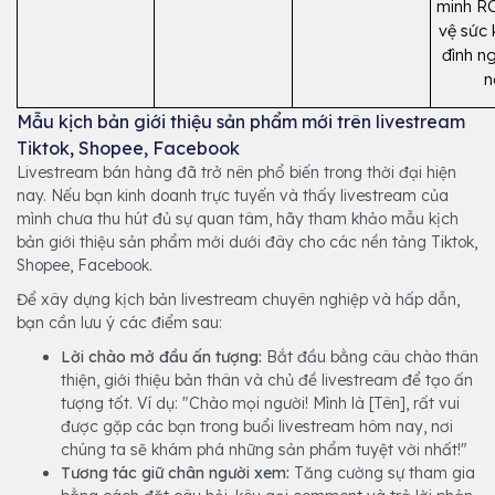
minh RO
vệ sức 
đình n
n
Mẫu kịch bản giới thiệu sản phẩm mới trên livestream
Tiktok, Shopee, Facebook
Livestream bán hàng đã trở nên phổ biến trong thời đại hiện
nay. Nếu bạn kinh doanh trực tuyến và thấy livestream của
mình chưa thu hút đủ sự quan tâm, hãy tham khảo mẫu kịch
bản giới thiệu sản phẩm mới dưới đây cho các nền tảng Tiktok,
Shopee, Facebook.
Để xây dựng kịch bản livestream chuyên nghiệp và hấp dẫn,
bạn cần lưu ý các điểm sau:
Lời chào mở đầu ấn tượng:
Bắt đầu bằng câu chào thân
thiện, giới thiệu bản thân và chủ đề livestream để tạo ấn
tượng tốt. Ví dụ: "Chào mọi người! Mình là [Tên], rất vui
được gặp các bạn trong buổi livestream hôm nay, nơi
chúng ta sẽ khám phá những sản phẩm tuyệt vời nhất!"
Tương tác giữ chân người xem:
Tăng cường sự tham gia