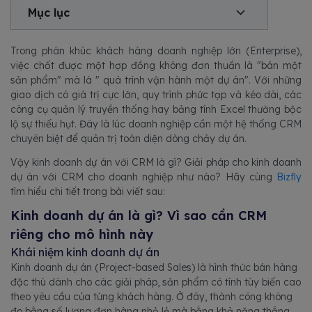
Mục lục
Trong phân khúc khách hàng doanh nghiệp lớn (Enterprise),
việc chốt được một hợp đồng không đơn thuần là "bán một
sản phẩm" mà là " quá trình vận hành một dự án". Với những
giao dịch có giá trị cực lớn, quy trình phức tạp và kéo dài, các
công cụ quản lý truyền thống hay bảng tính Excel thường bộc
lộ sự thiếu hụt. Đây là lúc doanh nghiệp cần một hệ thống CRM
chuyên biệt để quản trị toàn diện dòng chảy dự án.
Vậy kinh doanh dự án với CRM là gì? Giải pháp cho kinh doanh
dự án với CRM cho doanh nghiệp như nào? Hãy cùng
Bizfly
tìm hiểu chi tiết trong bài viết sau:
Kinh doanh dự án là gì? Vì sao cần CRM
riêng cho mô hình này
Khái niệm kinh doanh dự án
Kinh doanh dự án (Project-based Sales) là hình thức bán hàng
đặc thù dành cho các giải pháp, sản phẩm có tính tùy biến cao
theo yêu cầu của từng khách hàng. Ở đây, thành công không
đo bằng số lượng đơn hàng nhỏ lẻ mà bằng khả năng thắng