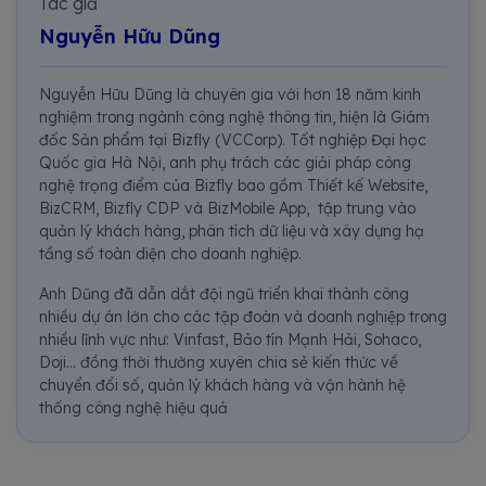
Tác giả
Nguyễn Hữu Dũng
Nguyễn Hữu Dũng là chuyên gia với hơn 18 năm kinh
nghiệm trong ngành công nghệ thông tin, hiện là Giám
đốc Sản phẩm tại Bizfly (VCCorp). Tốt nghiệp Đại học
Quốc gia Hà Nội, anh phụ trách các giải pháp công
nghệ trọng điểm của Bizfly bao gồm Thiết kế Website,
BizCRM, Bizfly CDP và BizMobile App, tập trung vào
quản lý khách hàng, phân tích dữ liệu và xây dựng hạ
tầng số toàn diện cho doanh nghiệp.
Anh Dũng đã dẫn dắt đội ngũ triển khai thành công
nhiều dự án lớn cho các tập đoàn và doanh nghiệp trong
nhiều lĩnh vực như: Vinfast, Bảo tín Mạnh Hải, Sohaco,
Doji... đồng thời thường xuyên chia sẻ kiến thức về
chuyển đổi số, quản lý khách hàng và vận hành hệ
thống công nghệ hiệu quả