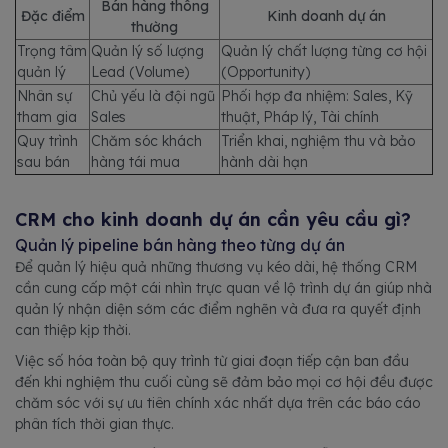
Bán hàng thông
Đặc điểm
Kinh doanh dự án
thường
Trọng tâm
Quản lý số lượng
Quản lý chất lượng từng cơ hội
quản lý
Lead (Volume)
(Opportunity)
Nhân sự
Chủ yếu là đội ngũ
Phối hợp đa nhiệm: Sales, Kỹ
tham gia
Sales
thuật, Pháp lý, Tài chính
Quy trình
Chăm sóc khách
Triển khai, nghiệm thu và bảo
sau bán
hàng tái mua
hành dài hạn
CRM cho kinh doanh dự án cần yêu cầu gì?
Quản lý pipeline bán hàng theo từng dự án
Để quản lý hiệu quả những thương vụ kéo dài, hệ thống CRM
cần cung cấp một cái nhìn trực quan về lộ trình dự án giúp nhà
quản lý nhận diện sớm các điểm nghẽn và đưa ra quyết định
can thiệp kịp thời.
Việc số hóa toàn bộ quy trình từ giai đoạn tiếp cận ban đầu
đến khi nghiệm thu cuối cùng sẽ đảm bảo mọi cơ hội đều được
chăm sóc với sự ưu tiên chính xác nhất dựa trên các báo cáo
phân tích thời gian thực.