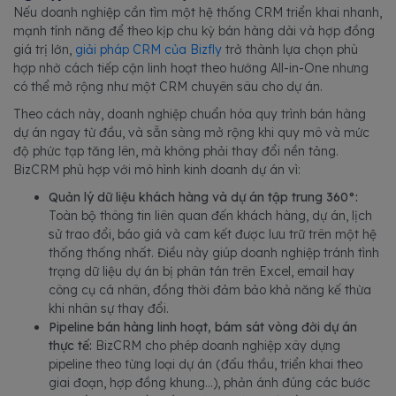
Nếu doanh nghiệp cần tìm một hệ thống CRM triển khai nhanh,
mạnh tính năng để theo kịp chu kỳ bán hàng dài và hợp đồng
giá trị lớn,
giải pháp CRM của Bizfly
trở thành lựa chọn phù
hợp nhờ cách tiếp cận linh hoạt theo hướng All-in-One nhưng
có thể mở rộng như một CRM chuyên sâu cho dự án.
Theo cách này, doanh nghiệp chuẩn hóa quy trình bán hàng
dự án ngay từ đầu, và sẵn sàng mở rộng khi quy mô và mức
độ phức tạp tăng lên, mà không phải thay đổi nền tảng.
BizCRM phù hợp với mô hình kinh doanh dự án vì:
Quản lý dữ liệu khách hàng và dự án tập trung 360°:
Toàn bộ thông tin liên quan đến khách hàng, dự án, lịch
sử trao đổi, báo giá và cam kết được lưu trữ trên một hệ
thống thống nhất. Điều này giúp doanh nghiệp tránh tình
trạng dữ liệu dự án bị phân tán trên Excel, email hay
công cụ cá nhân, đồng thời đảm bảo khả năng kế thừa
khi nhân sự thay đổi.
Pipeline bán hàng linh hoạt, bám sát vòng đời dự án
thực tế:
BizCRM cho phép doanh nghiệp xây dựng
pipeline theo từng loại dự án (đấu thầu, triển khai theo
giai đoạn, hợp đồng khung…), phản ánh đúng các bước