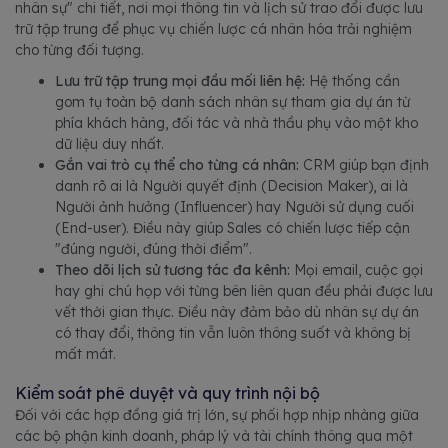
nhân sự" chi tiết, nơi mọi thông tin và lịch sử trao đổi được lưu
trữ tập trung để phục vụ chiến lược cá nhân hóa trải nghiệm
cho từng đối tượng.
Lưu trữ tập trung mọi đầu mối liên hệ:
Hệ thống cần
gom tụ toàn bộ danh sách nhân sự tham gia dự án từ
phía khách hàng, đối tác và nhà thầu phụ vào một kho
dữ liệu duy nhất.
Gắn vai trò cụ thể cho từng cá nhân:
CRM giúp bạn định
danh rõ ai là Người quyết định (Decision Maker), ai là
Người ảnh hưởng (Influencer) hay Người sử dụng cuối
(End-user). Điều này giúp Sales có chiến lược tiếp cận
"đúng người, đúng thời điểm".
Theo dõi lịch sử tương tác đa kênh:
Mọi email, cuộc gọi
hay ghi chú họp với từng bên liên quan đều phải được lưu
vết thời gian thực. Điều này đảm bảo dù nhân sự dự án
có thay đổi, thông tin vẫn luôn thông suốt và không bị
mất mát.
Kiểm soát phê duyệt và quy trình nội bộ
Đối với các hợp đồng giá trị lớn, sự phối hợp nhịp nhàng giữa
các bộ phận kinh doanh, pháp lý và tài chính thông qua một