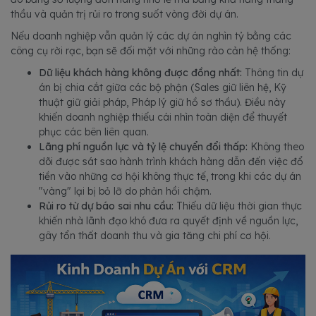
thầu và quản trị rủi ro trong suốt vòng đời dự án.
Nếu doanh nghiệp vẫn quản lý các dự án nghìn tỷ bằng các
công cụ rời rạc, bạn sẽ đối mặt với những rào cản hệ thống:
Dữ liệu khách hàng không được đồng nhất:
Thông tin dự
án bị chia cắt giữa các bộ phận (Sales giữ liên hệ, Kỹ
thuật giữ giải pháp, Pháp lý giữ hồ sơ thầu). Điều này
khiến doanh nghiệp thiếu cái nhìn toàn diện để thuyết
phục các bên liên quan.
Lãng phí nguồn lực và tỷ lệ chuyển đổi thấp:
Không theo
dõi được sát sao hành trình khách hàng dẫn đến việc đổ
tiền vào những cơ hội không thực tế, trong khi các dự án
"vàng" lại bị bỏ lỡ do phản hồi chậm.
Rủi ro từ dự báo sai nhu cầu:
Thiếu dữ liệu thời gian thực
khiến nhà lãnh đạo khó đưa ra quyết định về nguồn lực,
gây tổn thất doanh thu và gia tăng chi phí cơ hội.