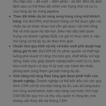
như tiếp cận – đề xuất – đàm phán – ký kết. Nhờ đó, ban
lãnh đạo có thể theo dõi chính xác trạng thái và rủi ro
của từng dự án trong pipeline.
Theo dõi nhiều dự án song song trong cùng một khách
hàng:
Với BizCRM, một khách hàng có thể được gắn với
nhiều dự án khác nhau mà vẫn giữ được cái nhìn tổng
thể về mối quan hệ dài hạn. Điều này đặc biệt quan
trọng với doanh nghiệp B2B, nơi giá trị thực nằm ở việc
mở rộng và tái ký dự án theo thời gian.
Chuẩn hóa quy trình nội bộ và kiểm soát phê duyệt hợp
đồng giá trị lớn:
BizCRM hỗ trợ phân quyền và thiết lập
luồng phê duyệt rõ ràng cho báo giá, chiết khấu và hợp
đồng. Điều này giúp doanh nghiệp kiểm soát rủi ro, đảm
bảo minh bạch và duy trì kỷ luật vận hành khi nhiều
phòng ban cùng tham gia bán hàng dự án.
Khả năng mở rộng theo từng giai đoạn phát triển của
doanh nghiệp:
Doanh nghiệp có thể bắt đầu với các quy
trình CRM cốt lõi cho bán hàng dự án, sau đó từng bước
mở rộng automation, báo cáo nâng cao hoặc tích hợp
ERP/BI khi quy mô và nhu cầu quản trị tăng lên, mà
không cần thay đổi hệ thống CRM.