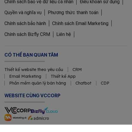
Chính sách bảo vệ dữ liệu cá nhân
Điều khoản sử dụng
Quyền và nghĩa vụ
Phương thức thanh toán
Chính sách bảo hành
Chính sách Email Marketing
Chính sách Bizfly CRM
Liên hệ
CÓ THỂ BẠN QUAN TÂM
Thiết kế website theo yêu cầu
CRM
Email Marketing
Thiết kế App
Phần mềm quản lý bán hàng
Chatbot
CDP
WEBSITE CÙNG VCCORP