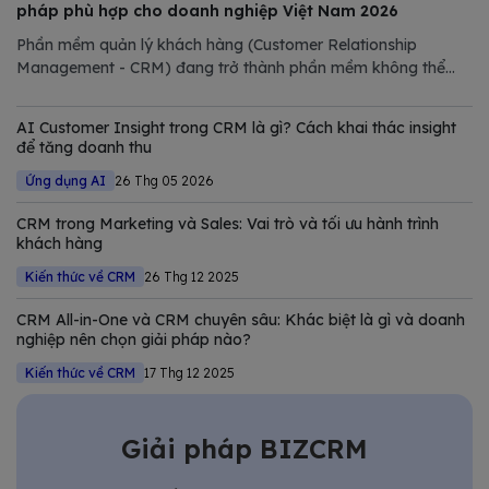
pháp phù hợp cho doanh nghiệp Việt Nam 2026
Phần mềm quản lý khách hàng (Customer Relationship
Management - CRM) đang trở thành phần mềm không thể
thiếu trong chiến lược số hóa của các doanh nghiệp hiện đại.
Trong bài viết này, Bizfly tổng hợp và phân tích chi tiết các
AI Customer Insight trong CRM là gì? Cách khai thác insight
giải pháp CRM tốt nhất
để tăng doanh thu
Ứng dụng AI
26 Thg 05 2026
CRM trong Marketing và Sales: Vai trò và tối ưu hành trình
khách hàng
Kiến thức về CRM
26 Thg 12 2025
CRM All-in-One và CRM chuyên sâu: Khác biệt là gì và doanh
nghiệp nên chọn giải pháp nào?
Kiến thức về CRM
17 Thg 12 2025
Giải pháp BIZCRM