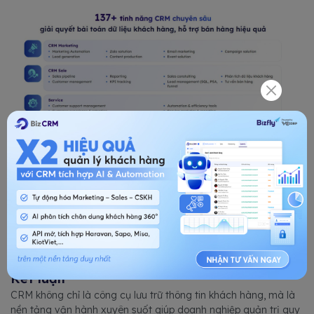
BizCRM với 137 tính năng CRM chuyên sâu cho kinh doanh dự
án
ĐĂNG KÝ TƯ VẤN
Kết luận
CRM không chỉ là công cụ lưu trữ thông tin khách hàng, mà là
nền tảng vận hành xuyên suốt giúp doanh nghiệp quản trị quy