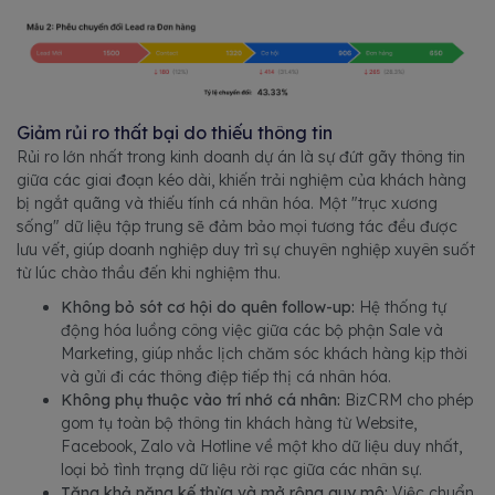
Giảm rủi ro thất bại do thiếu thông tin
Rủi ro lớn nhất trong kinh doanh dự án là sự đứt gãy thông tin
giữa các giai đoạn kéo dài, khiến trải nghiệm của khách hàng
bị ngắt quãng và thiếu tính cá nhân hóa. Một "trục xương
sống" dữ liệu tập trung sẽ đảm bảo mọi tương tác đều được
lưu vết, giúp doanh nghiệp duy trì sự chuyên nghiệp xuyên suốt
từ lúc chào thầu đến khi nghiệm thu.
Không bỏ sót cơ hội do quên follow-up:
Hệ thống tự
động hóa luồng công việc giữa các bộ phận Sale và
Marketing, giúp nhắc lịch chăm sóc khách hàng kịp thời
và gửi đi các thông điệp tiếp thị cá nhân hóa.
Không phụ thuộc vào trí nhớ cá nhân:
BizCRM cho phép
gom tụ toàn bộ thông tin khách hàng từ Website,
Facebook, Zalo và Hotline về một kho dữ liệu duy nhất,
loại bỏ tình trạng dữ liệu rời rạc giữa các nhân sự.
Tăng khả năng kế thừa và mở rộng quy mô:
Việc chuẩn