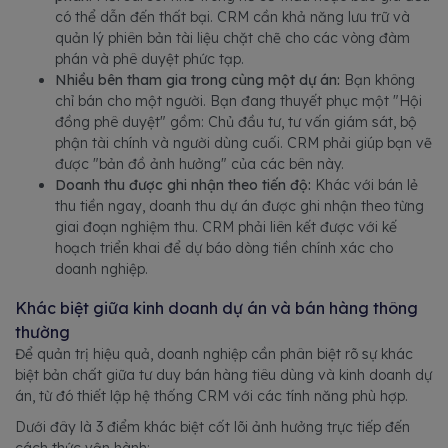
có thể dẫn đến thất bại. CRM cần khả năng lưu trữ và
quản lý phiên bản tài liệu chặt chẽ cho các vòng đàm
phán và phê duyệt phức tạp.
Nhiều bên tham gia trong cùng một dự án:
Bạn không
chỉ bán cho một người. Bạn đang thuyết phục một "Hội
đồng phê duyệt" gồm: Chủ đầu tư, tư vấn giám sát, bộ
phận tài chính và người dùng cuối. CRM phải giúp bạn vẽ
được "bản đồ ảnh hưởng" của các bên này.
Doanh thu được ghi nhận theo tiến độ:
Khác với bán lẻ
thu tiền ngay, doanh thu dự án được ghi nhận theo từng
giai đoạn nghiệm thu. CRM phải liên kết được với kế
hoạch triển khai để dự báo dòng tiền chính xác cho
doanh nghiệp.
Khác biệt giữa kinh doanh dự án và bán hàng thông
thường
Để quản trị hiệu quả, doanh nghiệp cần phân biệt rõ sự khác
biệt bản chất giữa tư duy bán hàng tiêu dùng và kinh doanh dự
án, từ đó thiết lập hệ thống CRM với các tính năng phù hợp.
Dưới đây là 3 điểm khác biệt cốt lõi ảnh hưởng trực tiếp đến