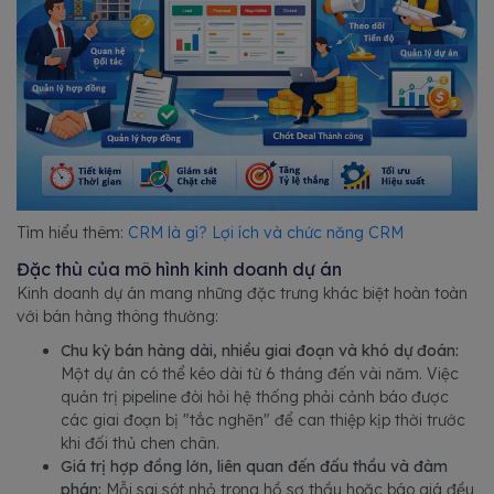
Tìm hiểu thêm:
CRM là gì? Lợi ích và chức năng CRM
Đặc thù của mô hình kinh doanh dự án
Kinh doanh dự án mang những đặc trưng khác biệt hoàn toàn
với bán hàng thông thường:
Chu kỳ bán hàng dài, nhiều giai đoạn và khó dự đoán:
Một dự án có thể kéo dài từ 6 tháng đến vài năm. Việc
quản trị pipeline đòi hỏi hệ thống phải cảnh báo được
các giai đoạn bị "tắc nghẽn" để can thiệp kịp thời trước
khi đối thủ chen chân.
Giá trị hợp đồng lớn, liên quan đến đấu thầu và đàm
phán:
Mỗi sai sót nhỏ trong hồ sơ thầu hoặc báo giá đều