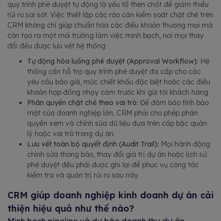
quy trình phê duyệt tự động là yếu tố then chốt để giảm thiểu
rủi ro sai sót. Việc thiết lập các rào cản kiểm soát chặt chẽ trên
CRM không chỉ giúp chuẩn hóa các điều khoản thương mại mà
còn tạo ra một môi trường làm việc minh bạch, nơi mọi thay
đổi đều được lưu vết hệ thống
Tự động hóa luồng phê duyệt (Approval Workflow):
Hệ
thống cần hỗ trợ quy trình phê duyệt đa cấp cho các
yêu cầu báo giá, mức chiết khấu đặc biệt hoặc các điều
khoản hợp đồng nhạy cảm trước khi gửi tới khách hàng.
Phân quyền chặt chẽ theo vai trò:
Để đảm bảo tính bảo
mật của doanh nghiệp lớn, CRM phải cho phép phân
quyền xem và chỉnh sửa dữ liệu dựa trên cấp bậc quản
lý hoặc vai trò trong dự án.
Lưu vết toàn bộ quyết định (Audit Trail):
Mọi hành động
chỉnh sửa thông báo, thay đổi giá trị dự án hoặc lịch sử
phê duyệt đều phải được ghi lại để phục vụ công tác
kiểm tra và quản trị rủi ro sau này.
CRM giúp doanh nghiệp kinh doanh dự án cải
thiện hiệu quả như thế nào?