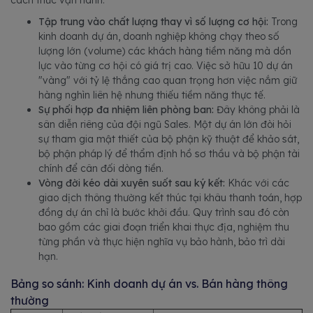
cách thức vận hành:
Tập trung vào chất lượng thay vì số lượng cơ hội:
Trong
kinh doanh dự án, doanh nghiệp không chạy theo số
lượng lớn (volume) các khách hàng tiềm năng mà dồn
lực vào từng cơ hội có giá trị cao. Việc sở hữu 10 dự án
"vàng" với tỷ lệ thắng cao quan trọng hơn việc nắm giữ
hàng nghìn liên hệ nhưng thiếu tiềm năng thực tế.
Sự phối hợp đa nhiệm liên phòng ban:
Đây không phải là
sân diễn riêng của đội ngũ Sales. Một dự án lớn đòi hỏi
sự tham gia mật thiết của bộ phận kỹ thuật để khảo sát,
bộ phận pháp lý để thẩm định hồ sơ thầu và bộ phận tài
chính để cân đối dòng tiền.
Vòng đời kéo dài xuyên suốt sau ký kết:
Khác với các
giao dịch thông thường kết thúc tại khâu thanh toán, hợp
đồng dự án chỉ là bước khởi đầu. Quy trình sau đó còn
bao gồm các giai đoạn triển khai thực địa, nghiệm thu
từng phần và thực hiện nghĩa vụ bảo hành, bảo trì dài
hạn.
Bảng so sánh: Kinh doanh dự án vs. Bán hàng thông
thường