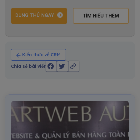
DÙNG THỬ NGAY
TÌM HIỂU THÊM
Kiến thức về CRM
Chia sẻ bài viết