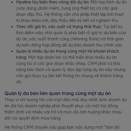
Pipeline tùy biến theo vòng đời dự án:
Mỗi loại hình dự án
(xây dựng, phần mềm, cung ứng thiết bị) có các giai
đoạn đặc thù. Hệ thống cần cho phép thiết lập linh hoạt
từ khâu khảo sát, đấu thầu đến ký kết và nghiệm thu.
Theo dõi giá trị, xác suất và trạng thái thực:
Tại bất kỳ
thời điểm nào, nhà quản lý phải biết rõ giá trị dự kiến của
dự án, xác suất thành công (Winning Rate) và thời gian
dự kiến đóng hợp đồng để dự báo doanh thu chính xác.
Quản lý nhiều dự án trong cùng một tài khoản khách
hàng:
Một tập đoàn lớn có thể triển khai nhiều dự án
cùng lúc ở các giai đoạn khác nhau. CRM phải có khả
năng bóc tách và quản lý độc lập từng dự án này nhưng
vẫn giữ được sự liên kết thông tin chung về khách hàng
đó.
Quản lý đa bên liên quan trong cùng một dự án
Thay vì chỉ tương tác với một đầu mối duy nhất, kinh doanh dự
án đòi hỏi doanh nghiệp phải thuyết phục cả một hội đồng
thẩm định với nhiều vai trò và mức độ ảnh hưởng khác nhau
đối với quyết định mua hàng.
Hệ thống CRM chuyên sâu giúp bạn xây dựng một "bản đồ