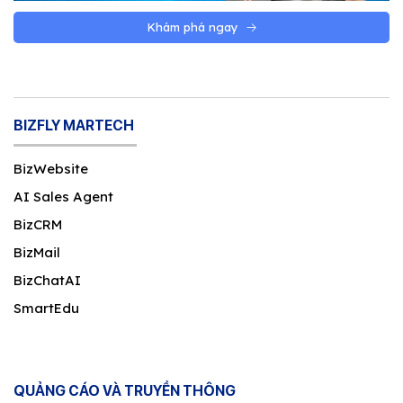
Khám phá ngay
BIZFLY MARTECH
BizWebsite
AI Sales Agent
BizCRM
BizMail
BizChatAI
SmartEdu
QUẢNG CÁO VÀ TRUYỀN THÔNG