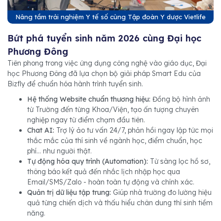
Nâng tầm trải nghiệm Y tế số cùng Tập đoàn Y dược Vietlife
Bứt phá tuyển sinh năm 2026 cùng Đại học
Phương Đông
Tiên phong trong việc ứng dụng công nghệ vào giáo dục, Đại
học Phương Đông đã lựa chọn bộ giải pháp Smart Edu của
Bizfly để chuẩn hóa hành trình tuyển sinh.
Hệ thống Website chuẩn thương hiệu:
Đồng bộ hình ảnh
từ Trường đến từng Khoa/Viện, tạo ấn tượng chuyên
nghiệp ngay từ điểm chạm đầu tiên.
Chat AI:
Trợ lý ảo tư vấn 24/7, phản hồi ngay lập tức mọi
thắc mắc của thí sinh về ngành học, điểm chuẩn, học
phí... như người thật.
Tự động hóa quy trình (Automation):
Từ sàng lọc hồ sơ,
thông báo kết quả đến nhắc lịch nhập học qua
Email/SMS/Zalo - hoàn toàn tự động và chính xác.
Quản trị dữ liệu tập trung:
Giúp nhà trường đo lường hiệu
quả từng chiến dịch và thấu hiểu chân dung thí sinh tiềm
năng.