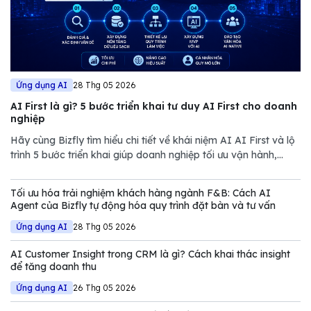
Ứng dụng AI
28 Thg 05 2026
AI First là gì? 5 bước triển khai tư duy AI First cho doanh
nghiệp
Hãy cùng Bizfly tìm hiểu chi tiết về khái niệm AI AI First và lộ
trình 5 bước triển khai giúp doanh nghiệp tối ưu vận hành,
giảm chi phí và nâng cao năng lực cạnh tranh trong thị trường
đầy biến động.
Tối ưu hóa trải nghiệm khách hàng ngành F&B: Cách AI
Agent của Bizfly tự động hóa quy trình đặt bàn và tư vấn
Ứng dụng AI
28 Thg 05 2026
AI Customer Insight trong CRM là gì? Cách khai thác insight
để tăng doanh thu
Ứng dụng AI
26 Thg 05 2026