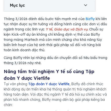
Mục lục
Tháng 3/2026 đánh dấu bước tiến mạnh mẽ của
Bizfly
khi liên
tục nhận được sự tin tưởng và đồng hành cùng các đơn vị đầu
ngành trong các lĩnh vực
Y tế, Giáo dục và Dịch vụ
. Chuỗi sự
kiện Kick-off dự án không chỉ khẳng định vị thế của Bizfly
trong mảng Martech mà còn minh chứng cho khả năng tùy
biến linh hoạt của hệ sinh thái giải pháp số đối với từng bài
toán kinh doanh đặc thù.
Cùng Bizfly nhìn lại những dấu ấn chuyển đổi số tiêu biểu trong
tháng 3/2026 này nhé.
Nâng tầm trải nghiệm Y tế số cùng Tập
đoàn Y dược Vietlife
Tại văn phòng
Tập đoàn Y dược Vietlife
, Bizfly đã chính thức
khởi động dự án triển khai hệ thống quản trị trải nghiệm khách
hàng toàn diện. Với đặc thù ngành Y tế đòi hỏi sự chính xác và
phản hồi nhanh chóng, Bizfly mang đến bộ giải pháp kiềng ba
chân: