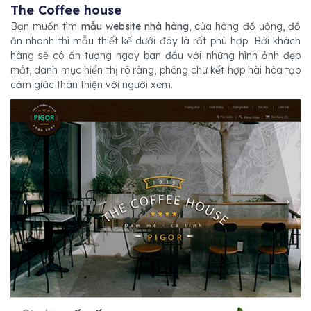
The Coffee house
Bạn muốn tìm
mẫu website nhà hàng
, cửa hàng đồ uống, đồ
ăn nhanh thì mẫu thiết kế dưới đây là rất phù hợp. Bởi khách
hàng sẽ có ấn tượng ngay ban đầu với những hình ảnh đẹp
mắt, danh mục hiển thị rõ ràng, phông chữ kết hợp hài hòa tạo
cảm giác thân thiện với người xem.