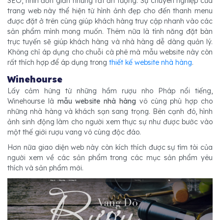
SEO, nhìn đơn giản nhưng rất ấn tượng. Sự chuyên nghiệp của
trang web này thể hiện từ hình ảnh đẹp cho đến thanh menu
được đặt ở trên cùng giúp khách hàng truy cập nhanh vào các
sản phẩm mình mong muốn. Thêm nữa là tính năng đặt bàn
trực tuyến sẽ giúp khách hàng và nhà hàng dễ dàng quản lý.
Không chỉ áp dụng cho chuỗi cà phê mà mẫu website này còn
rất thích hợp để áp dụng trong
thiết kế website nhà hàng
.
Winehourse
Lấy cảm hứng từ những hầm rượu nho Pháp nổi tiếng,
Winehourse là
mẫu website nhà hàng
vô cùng phù hợp cho
những nhà hàng và khách sạn sang trọng. Bên cạnh đó, hình
ảnh sinh động làm cho người xem thực sự như được bước vào
một thế giới rượu vang vô cùng độc đáo.
Hơn nữa giao diện web này còn kích thích được sự tìm tòi của
người xem về các sản phẩm trong các mục sản phẩm yêu
thích và sản phẩm mới.