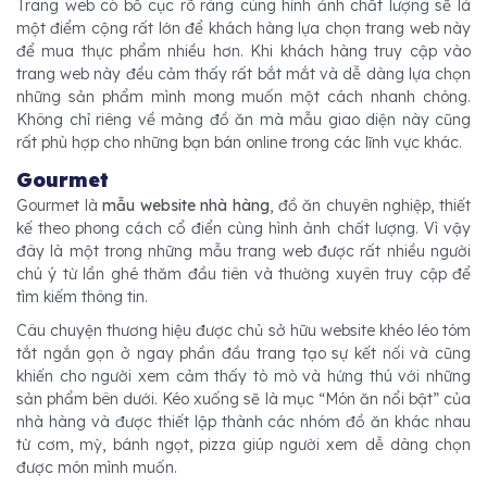
Trang web có bố cục rõ ràng cùng hình ảnh chất lượng sẽ là
một điểm cộng rất lớn để khách hàng lựa chọn trang web này
để mua thực phẩm nhiều hơn. Khi khách hàng truy cập vào
trang web này đều cảm thấy rất bắt mắt và dễ dàng lựa chọn
những sản phẩm mình mong muốn một cách nhanh chóng.
Không chỉ riêng về mảng đồ ăn mà mẫu giao diện này cũng
rất phù hợp cho những bạn bán online trong các lĩnh vực khác.
Gourmet
Gourmet là
mẫu website nhà hàng
, đồ ăn chuyên nghiệp, thiết
kế theo phong cách cổ điển cùng hình ảnh chất lượng. Vì vậy
đây là một trong những mẫu trang web được rất nhiều người
chú ý từ lần ghé thăm đầu tiên và thường xuyên truy cập để
tìm kiếm thông tin.
Câu chuyện thương hiệu được chủ sở hữu website khéo léo tóm
tắt ngắn gọn ở ngay phần đầu trang tạo sự kết nối và cũng
khiến cho người xem cảm thấy tò mò và hứng thú với những
sản phẩm bên dưới. Kéo xuống sẽ là mục “Món ăn nổi bật” của
nhà hàng và được thiết lập thành các nhóm đồ ăn khác nhau
từ cơm, mỳ, bánh ngọt, pizza giúp người xem dễ dàng chọn
được món mình muốn.