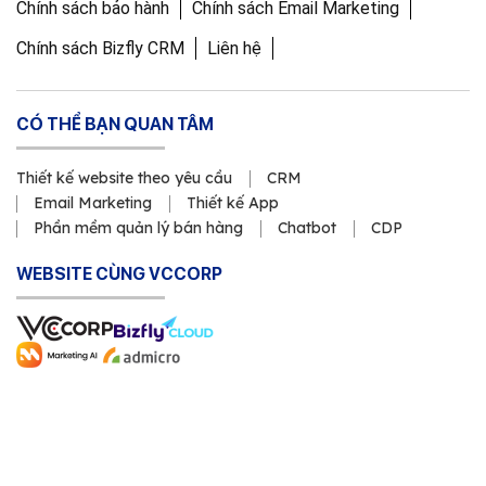
Chính sách bảo hành
Chính sách Email Marketing
Chính sách Bizfly CRM
Liên hệ
CÓ THỂ BẠN QUAN TÂM
Thiết kế website theo yêu cầu
CRM
Email Marketing
Thiết kế App
Phần mềm quản lý bán hàng
Chatbot
CDP
WEBSITE CÙNG VCCORP
Copyright © 2011 Công ty Cổ phần VCCorp
Số Giấy CN ĐKDN mã số 0101871229 do Sở Kế hoạch và Đầu
tư cấp ngày 23/3/2011