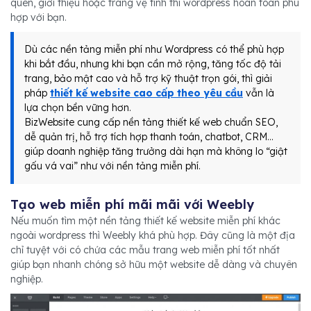
quen, giới thiệu hoặc trang vệ tinh thì wordpress hoàn toàn phù
hợp với bạn.
Dù các nền tảng miễn phí như Wordpress có thể phù hợp
khi bắt đầu, nhưng khi bạn cần mở rộng, tăng tốc độ tải
trang, bảo mật cao và hỗ trợ kỹ thuật trọn gói, thì giải
pháp
thiết kế website cao cấp theo yêu cầu
vẫn là
lựa chọn bền vững hơn.
BizWebsite cung cấp nền tảng thiết kế web chuẩn SEO,
dễ quản trị, hỗ trợ tích hợp thanh toán, chatbot, CRM…
giúp doanh nghiệp tăng trưởng dài hạn mà không lo “giật
gấu vá vai” như với nền tảng miễn phí.
Tạo web miễn phí mãi mãi với Weebly
Nếu muốn tìm một nền tảng thiết kế website miễn phí khác
ngoài wordpress thì Weebly khá phù hợp. Đây cũng là một địa
chỉ tuyệt với có chứa các mẫu trang web miễn phí tốt nhất
giúp bạn nhanh chóng sở hữu một website dễ dàng và chuyên
nghiệp.