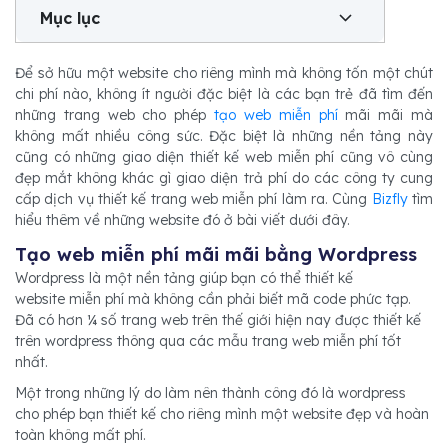
Mục lục
Để sở hữu một website cho riêng mình mà không tốn một chút
chi phí nào, không ít người đặc biệt là các bạn trẻ đã tìm đến
những trang web cho phép
tạo web miễn phí
mãi mãi mà
không mất nhiều công sức. Đặc biệt là những nền tảng này
cũng có những giao diện thiết kế web miễn phí cũng vô cùng
đẹp mắt không khác gì giao diện trả phí do các công ty cung
cấp dịch vụ thiết kế trang web miễn phí làm ra. Cùng
Bizfly
tìm
hiểu thêm về những website đó ở bài viết dưới đây.
Tạo web miễn phí mãi mãi bằng Wordpress
Wordpress là một nền tảng giúp bạn có thể thiết kế
website miễn phí mà không cần phải biết mã code phức tạp.
Đã có hơn ¼ số trang web trên thế giới hiện nay được thiết kế
trên wordpress thông qua các mẫu trang web miễn phí tốt
nhất.
Một trong những lý do làm nên thành công đó là wordpress
cho phép bạn thiết kế cho riêng mình một website đẹp và hoàn
toàn không mất phí.