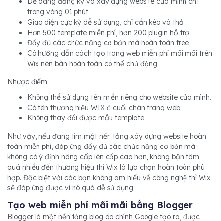
Dễ dàng đăng ký và xây dựng website của mình chỉ
trong vòng 01 phút.
Giao diện cực kỳ dễ sử dụng, chỉ cần kéo và thả
Hơn 500 template miễn phí, hơn 200 plugin hỗ trợ
Đầy đủ các chức năng cơ bản mà hoàn toàn free
Có hướng dẫn cách tạo trang web miễn phí mãi mãi trên
Wix nên bàn hoàn toàn có thể chủ động
Nhược điểm:
Không thể sử dụng tên miền riêng cho website của mình.
Có tên thương hiệu WIX ở cuối chân trang web
Không thay đổi được mẫu template
Như vậy, nếu đang tìm một nền tảng xây dựng website hoàn
toàn miễn phí, đáp ứng đầy đủ các chức năng cơ bản mà
không có ý định nâng cấp lên cấp cao hơn, không bận tâm
quá nhiều đến thương hiệu thì Wix là lựa chọn hoàn toàn phù
hợp. Đặc biệt với các bạn không am hiểu về công nghệ thì Wix
sẽ đáp ứng được vì nó quá dễ sử dụng.
Tạo web miễn phí mãi mãi bằng Blogger
Blogger là một nền tảng blog do chính Google tạo ra, được