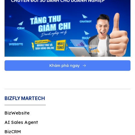
Khám phá ngay
BIZFLY MARTECH
BizWebsite
AI Sales Agent
BizCRM