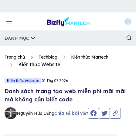
Về trang chủ Bizfly
DANH MỤC
Trang chủ
Techblog
Kiến thức Martech
Kiến thức Website
Kiến thức Website
01 Thg 07 2026
Danh sách trang tạo web miễn phí mãi mãi
mà không cần biết code
Nguyễn Hữu Dũng
Chia sẻ bài viết