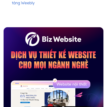
tảng Weebly