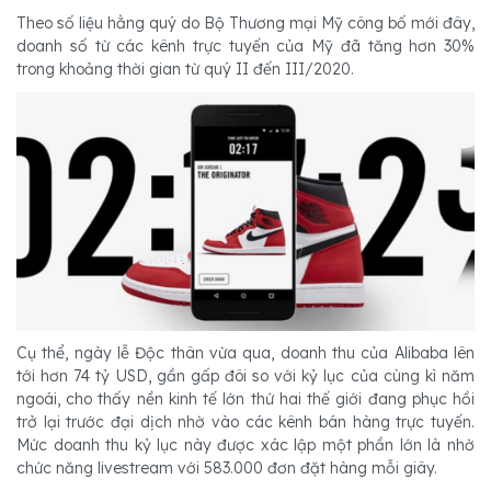
Theo số liệu hằng quý do Bộ Thương mại Mỹ công bố mới đây,
doanh số từ các kênh trực tuyến của Mỹ đã tăng hơn 30%
trong khoảng thời gian từ quý II đến III/2020.
Cụ thể, ngày lễ Độc thân vừa qua, doanh thu của Alibaba lên
tới hơn 74 tỷ USD, gần gấp đôi so với kỷ lục của cùng kì năm
ngoái, cho thấy nền kinh tế lớn thứ hai thế giới đang phục hồi
trở lại trước đại dịch nhờ vào các kênh bán hàng trực tuyến.
Mức doanh thu kỷ lục này được xác lập một phần lớn là nhờ
chức năng livestream với 583.000 đơn đặt hàng mỗi giây.