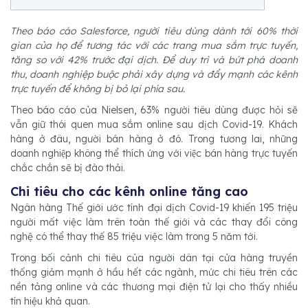
Theo báo cáo Salesforce, người tiêu dùng dành tới 60% thời
gian của họ để tương tác với các trang mua sắm trực tuyến,
tăng so với 42% trước đại dịch. Để duy trì và bứt phá doanh
thu, doanh nghiệp buộc phải xây dựng và đẩy mạnh các kênh
trực tuyến để không bị bỏ lại phía sau.
Theo báo cáo của Nielsen, 63% người tiêu dùng được hỏi sẽ
vẫn giữ thói quen mua sắm online sau dịch Covid-19. Khách
hàng ở đâu, người bán hàng ở đó. Trong tương lai, những
doanh nghiệp không thể thích ứng với việc bán hàng trực tuyến
chắc chắn sẽ bị đào thải.
Chi tiêu cho các kênh online tăng cao
Ngân hàng Thế giới ước tính đại dịch Covid-19 khiến 195 triệu
người mất việc làm trên toàn thế giới và các thay đổi công
nghệ có thể thay thế 85 triệu việc làm trong 5 năm tới.
Trong bối cảnh chi tiêu của người dân tại cửa hàng truyền
thống giảm mạnh ở hầu hết các ngành, mức chi tiêu trên các
nền tảng online và các thương mại điện tử lại cho thấy nhiều
tín hiệu khả quan.