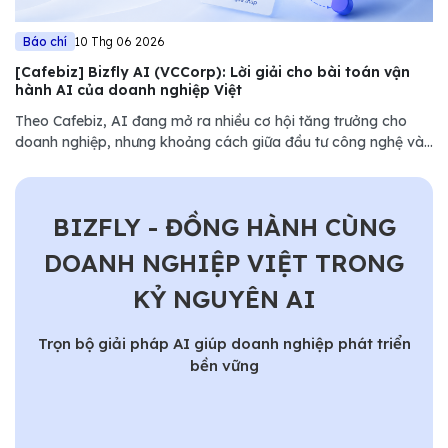
Báo chí
10 Thg 06 2026
[Cafebiz] Bizfly AI (VCCorp): Lời giải cho bài toán vận
hành AI của doanh nghiệp Việt
Theo Cafebiz, AI đang mở ra nhiều cơ hội tăng trưởng cho
doanh nghiệp, nhưng khoảng cách giữa đầu tư công nghệ và
hiệu quả vận hành vẫn là thách thức lớn. Bizfly (VCCorp) lựa
chọn cách tiếp cận khác...........
BIZFLY - ĐỒNG HÀNH CÙNG
DOANH NGHIỆP VIỆT TRONG
KỶ NGUYÊN AI
Trọn bộ giải pháp AI giúp doanh nghiệp phát triển
bền vững