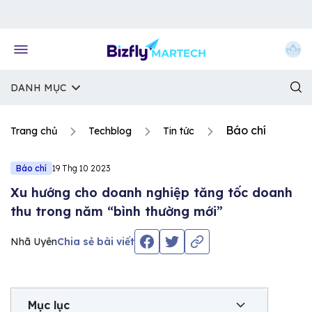
Về trang chủ Bizfly
DANH MỤC
Báo chí
Trang chủ
Techblog
Tin tức
Báo chí
19 Thg 10 2023
Xu hướng cho doanh nghiệp tăng tốc doanh
thu trong năm “bình thường mới”
Nhã Uyên
Chia sẻ bài viết
Mục lục