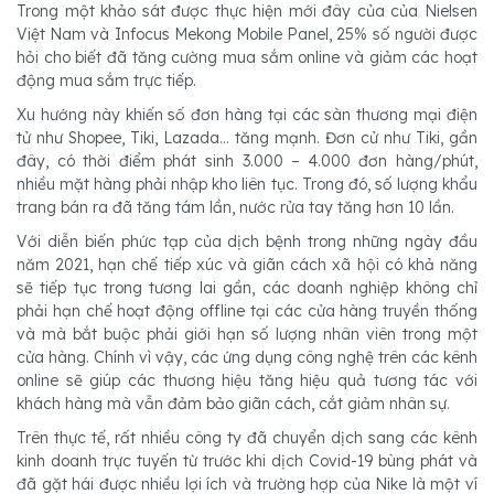
Trong một khảo sát được thực hiện mới đây của của Nielsen
Việt Nam và Infocus Mekong Mobile Panel, 25% số người được
hỏi cho biết đã tăng cường mua sắm online và giảm các hoạt
động mua sắm trực tiếp.
Xu hướng này khiến số đơn hàng tại các sàn thương mại điện
tử như Shopee, Tiki, Lazada… tăng mạnh. Đơn cử như Tiki, gần
đây, có thời điểm phát sinh 3.000 – 4.000 đơn hàng/phút,
nhiều mặt hàng phải nhập kho liên tục. Trong đó, số lượng khẩu
trang bán ra đã tăng tám lần, nước rửa tay tăng hơn 10 lần.
Với diễn biến phức tạp của dịch bệnh trong những ngày đầu
năm 2021, hạn chế tiếp xúc và giãn cách xã hội có khả năng
sẽ tiếp tục trong tương lai gần, các doanh nghiệp không chỉ
phải hạn chế hoạt động offline tại các cửa hàng truyền thống
và mà bắt buộc phải giới hạn số lượng nhân viên trong một
cửa hàng. Chính vì vậy, các ứng dụng công nghệ trên các kênh
online sẽ giúp các thương hiệu tăng hiệu quả tương tác với
khách hàng mà vẫn đảm bảo giãn cách, cắt giảm nhân sự.
Trên thực tế, rất nhiều công ty đã chuyển dịch sang các kênh
kinh doanh trực tuyến từ trước khi dịch Covid-19 bùng phát và
đã gặt hái được nhiều lợi ích và trường hợp của Nike là một ví