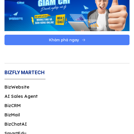
Khám phá ngay
BIZFLY MARTECH
BizWebsite
AI Sales Agent
BizCRM
BizMail
BizChatAI
SmartEdu