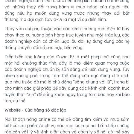
Doanh nghiệp cần hiểu rõ các nền tảng kinh doanh online cùng
với những thay đổi trong hành vi mua hàng của người tiêu
dùng nếu họ muốn đứng vững trước những thay đổi bất
thường mà đại dịch Covid-19 là một ví dụ điển hình.
Thay vào chỉ phụ thuộc vào các kênh thương mại điện tử hay
chạy theo xu hướng bán hàng trực tuyến như một trào lưu, các
doanh nghiệp cần có chiến lược lâu dài, tự dưng dựng các hệ
thống chuyển đổi số phù hợp, bền vững.
Diễn biến khó lường của Covid-19 là một phép thử cũng như
một hồi chuông thức tỉnh, đây là thời điểm quan trọng buộc
các doanh nghiệp chuẩn bị sẵn sàng để luôn đứng vững. Tuy
nhiên không phải trong tâm thế đóng cửa ngủ đông chờ dịch
qua như trước đó mà là chủ động "sống chung với lũ", trang bị
cho mình các giải pháp để xây dựng các kênh kinh doanh trực
tuyến thật “xịn” để sống khỏe ngay trong tâm bão hay khi bão
tan, cụ thể:
Website - Cửa hàng số độc lập
Nơi khách hàng online có thể dễ dàng tìm kiếm và mua sắm
bất cứ sản phẩm/dịch vụ nào mọi lúc mọi nơi bất chấp những
rào cản vật lý về lệnh giãn cách và cách ly xã hội có thể xảy