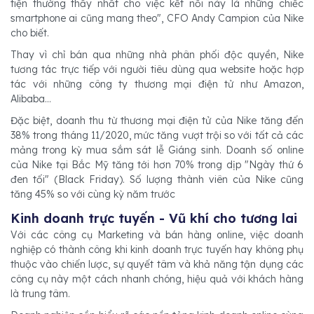
tiện thường thấy nhất cho việc kết nối này là những chiếc
smartphone ai cũng mang theo", CFO Andy Campion của Nike
cho biết.
Thay vì chỉ bán qua những nhà phân phối độc quyền, Nike
tương tác trực tiếp với người tiêu dùng qua website hoặc hợp
tác với những công ty thương mại điện tử như Amazon,
Alibaba...
Đặc biệt, doanh thu từ thương mại điện tử của Nike tăng đến
38% trong tháng 11/2020, mức tăng vượt trội so với tất cả các
mảng trong kỳ mua sắm sát lễ Giáng sinh. Doanh số online
của Nike tại Bắc Mỹ tăng tới hơn 70% trong dịp "Ngày thứ 6
đen tối" (Black Friday). Số lượng thành viên của Nike cũng
tăng 45% so với cùng kỳ năm trước
Kinh doanh trực tuyến - Vũ khí cho tương lai
Với các công cụ Marketing và bán hàng online, việc doanh
nghiệp có thành công khi kinh doanh trực tuyến hay không phụ
thuộc vào chiến lược, sự quyết tâm và khả năng tận dụng các
công cụ này một cách nhanh chóng, hiệu quả với khách hàng
là trung tâm.