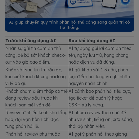
AI giúp chuyển quy trình phản hồi thủ công sang quản trị có
hệ thống.
Trước khi ứng dụng AI
Sau khi ứng dụng AI
Nhân sự gửi tin cảm ơn thủ
AI tự động gửi lời cảm ơn theo
công, dễ bỏ sót khách check-
tên, ngày lưu trú, hạng phòng
out vào giờ cao điểm.
hoặc dịch vụ đã dùng.
Khảo sát sau lưu trú rời rạc,
AI gửi khảo sát 1-3 câu, phân
khó biết khách không hài lòng
loại điểm hài lòng và ghi nhận
vì lý do gì.
nguyên nhân chính.
Khách chấm điểm thấp có thể
AI cảnh báo phản hồi tiêu cực,
đăng review xấu trước khi
tạo ticket để quản lý hoặc
khách sạn biết vấn đề.
CSKH xử lý riêng.
Review từ nhiều kênh khó tổng
AI nhóm review theo chủ đề
hợp, đội vận hành chỉ đọc
như vệ sinh, tiếng ồn, bữa sáng,
từng phản hồi lẻ.
thái độ nhân viên.
Phản hồi review phụ thuộc
AI gợi ý phản hồi theo giọng