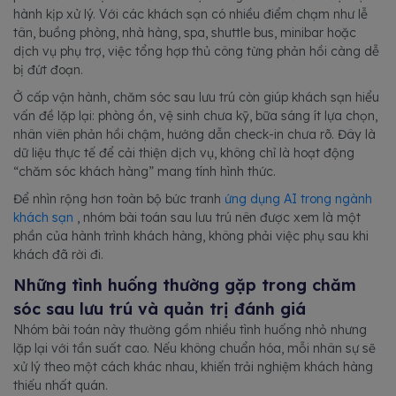
hành kịp xử lý. Với các khách sạn có nhiều điểm chạm như lễ
tân, buồng phòng, nhà hàng, spa, shuttle bus, minibar hoặc
dịch vụ phụ trợ, việc tổng hợp thủ công từng phản hồi càng dễ
bị đứt đoạn.
Ở cấp vận hành, chăm sóc sau lưu trú còn giúp khách sạn hiểu
vấn đề lặp lại: phòng ồn, vệ sinh chưa kỹ, bữa sáng ít lựa chọn,
nhân viên phản hồi chậm, hướng dẫn check-in chưa rõ. Đây là
dữ liệu thực tế để cải thiện dịch vụ, không chỉ là hoạt động
“chăm sóc khách hàng” mang tính hình thức.
Để nhìn rộng hơn toàn bộ bức tranh
ứng dụng AI trong ngành
khách sạn
, nhóm bài toán sau lưu trú nên được xem là một
phần của hành trình khách hàng, không phải việc phụ sau khi
khách đã rời đi.
Những tình huống thường gặp trong chăm
sóc sau lưu trú và quản trị đánh giá
Nhóm bài toán này thường gồm nhiều tình huống nhỏ nhưng
lặp lại với tần suất cao. Nếu không chuẩn hóa, mỗi nhân sự sẽ
xử lý theo một cách khác nhau, khiến trải nghiệm khách hàng
thiếu nhất quán.