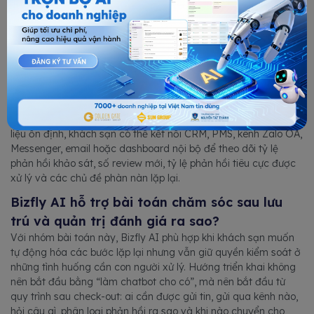
trách khi có cảnh báo.
Giai đoạn 2 là xây chatbot hoặc AI Agent cho các điểm chạm
sau lưu trú. Ở giai đoạn này, AI có thể gửi tin cảm ơn, hỏi đánh
giá, phân loại phản hồi và ghi nhận dữ liệu vào CRM hoặc file
quản trị. Nếu cần triển khai cụ thể một use case nhỏ, khách
sạn có thể bắt đầu từ
AI gửi cảm ơn sau khi khách trả phòng
trong ngành khách sạn
.
Giai đoạn 3 là kết nối hệ thống và đo hiệu quả. Khi đã có dữ
liệu ổn định, khách sạn có thể kết nối CRM, PMS, kênh Zalo OA,
Messenger, email hoặc dashboard nội bộ để theo dõi tỷ lệ
phản hồi khảo sát, số review mới, tỷ lệ phản hồi tiêu cực được
xử lý và các chủ đề phàn nàn lặp lại.
Bizfly AI hỗ trợ bài toán chăm sóc sau lưu
trú và quản trị đánh giá ra sao?
Với nhóm bài toán này, Bizfly AI phù hợp khi khách sạn muốn
tự động hóa các bước lặp lại nhưng vẫn giữ quyền kiểm soát ở
những tình huống cần con người xử lý. Hướng triển khai không
nên bắt đầu bằng “làm chatbot cho có”, mà nên bắt đầu từ
quy trình sau check-out: ai cần được gửi tin, gửi qua kênh nào,
hỏi câu gì, phân loại phản hồi ra sao và khi nào chuyển cho