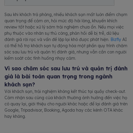
Sau khi khách trả phòng, nhiều khách sạn mất luôn điểm chạm
quan trọng để cảm ơn, hỏi mức độ hài lòng, khuyến khích
review tốt hoặc xử lý sớm trải nghiệm chưa ổn. Nếu mọi việc
phụ thuộc vào nhân sự thủ công, phản hồi dễ bị trễ, dữ liệu
đánh giá rời rạc và vấn đề lặp lại khó được phát hiện.
Bizfly
AI
có thể hỗ trợ khách sạn tự động hóa một phần quy trình chăm
sóc sau lưu trú và quản trị đánh giá, nhưng vẫn cần con người
kiểm soát các tình huống nhạy cảm.
Vì sao chăm sóc sau lưu trú và quản trị đánh
giá là bài toán quan trọng trong ngành
khách sạn?
Với khách sạn, trải nghiệm không kết thúc tại quầy check-out.
Cảm nhận sau cùng của khách thường ảnh hưởng đến việc họ
có quay lại, giới thiệu cho người khác hoặc để lại đánh giá trên
Google, Tripadvisor, Booking, Agoda hay các kênh OTA khác
hay không.