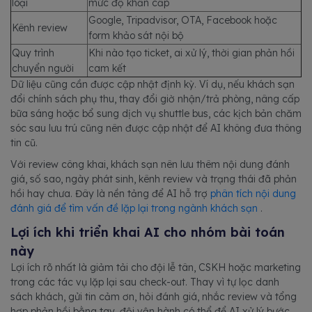
loại
mức độ khẩn cấp
Google, Tripadvisor, OTA, Facebook hoặc
Kênh review
form khảo sát nội bộ
Quy trình
Khi nào tạo ticket, ai xử lý, thời gian phản hồi
chuyển người
cam kết
Dữ liệu cũng cần được cập nhật định kỳ. Ví dụ, nếu khách sạn
đổi chính sách phụ thu, thay đổi giờ nhận/trả phòng, nâng cấp
bữa sáng hoặc bổ sung dịch vụ shuttle bus, các kịch bản chăm
sóc sau lưu trú cũng nên được cập nhật để AI không đưa thông
tin cũ.
Với review công khai, khách sạn nên lưu thêm nội dung đánh
giá, số sao, ngày phát sinh, kênh review và trạng thái đã phản
hồi hay chưa. Đây là nền tảng để AI hỗ trợ
phân tích nội dung
đánh giá để tìm vấn đề lặp lại trong ngành khách sạn
.
Lợi ích khi triển khai AI cho nhóm bài toán
này
Lợi ích rõ nhất là giảm tải cho đội lễ tân, CSKH hoặc marketing
trong các tác vụ lặp lại sau check-out. Thay vì tự lọc danh
sách khách, gửi tin cảm ơn, hỏi đánh giá, nhắc review và tổng
hợp phản hồi bằng tay, đội vận hành có thể để AI xử lý bước