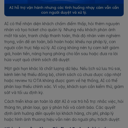
AI hỗ trợ vận hành nhưng các tình huống nhạy cảm vẫn cần
con người duyệt và xử lý.
AI có thể nhận diện khách chấm điểm thấp, hỏi thêm nguyên
nhân và tạo ticket cho quản lý. Nhưng nếu khách phản ánh
mất tài sản, tranh chấp thanh toán, thái độ nhân viên nghiêm
trọng, vấn đề an toàn, bồi hoàn hoặc khiếu nại pháp lý, con
người cần trực tiếp xử lý. AI cũng không nên tự cam kết giảm
giá, hoàn tiền, nâng hạng phòng cho lần sau hoặc đưa ra lời
hứa vượt quá chính sách đã duyệt.
Một giới hạn khác là chất lượng dữ liệu. Nếu lịch sử lưu trú sai,
kênh liên hệ thiếu đồng bộ, chính sách cũ chưa được cập nhật
hoặc review từ OTA không được gom về hệ thống, AI có thể
phân loại thiếu chính xác. Vì vậy, khách sạn cần kiểm thử, giám
sát và tối ưu định kỳ.
Cách triển khai an toàn là đặt AI ở vai trò hỗ trợ: nhắc việc, hỏi
thông tin, phân loại, gợi ý phản hồi và cảnh báo. Các quyết
định ảnh hưởng đến quyền lợi khách hàng, chi phí, pháp lý
hoặc hình ảnh thương hiệu vẫn nên do người phụ trách duyệt.