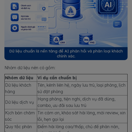
Dữ liệu chuẩn là nền tảng để AI phản hồi và phân loại khách
chính xác.
Nhóm dữ liệu nên có gồm:
Nhóm dữ liệu
Ví dụ cần chuẩn bị
Dữ liệu khách
Tên, kênh liên hệ, ngày lưu trú, loại phòng, lịch
hàng
sử đặt phòng
Hạng phòng, tiện nghi, dịch vụ đã dùng,
Dữ liệu dịch vụ
combo, ưu đãi sau lưu trú
Kịch bản chăm
Tin cảm ơn, khảo sát hài lòng, mời review, xin
sóc
lỗi, hẹn gọi lại
Quy tắc phân
Điểm hài lòng cao/thấp, chủ đề phàn nàn,