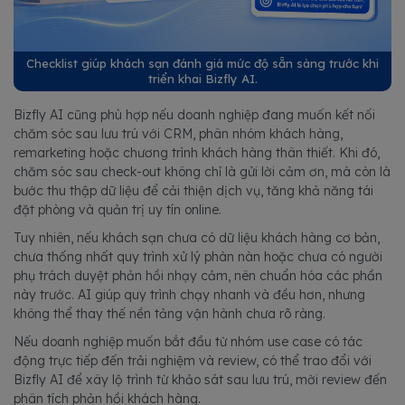
Checklist giúp khách sạn đánh giá mức độ sẵn sàng trước khi
triển khai Bizfly AI.
Bizfly AI cũng phù hợp nếu doanh nghiệp đang muốn kết nối
chăm sóc sau lưu trú với CRM, phân nhóm khách hàng,
remarketing hoặc chương trình khách hàng thân thiết. Khi đó,
chăm sóc sau check-out không chỉ là gửi lời cảm ơn, mà còn là
bước thu thập dữ liệu để cải thiện dịch vụ, tăng khả năng tái
đặt phòng và quản trị uy tín online.
Tuy nhiên, nếu khách sạn chưa có dữ liệu khách hàng cơ bản,
chưa thống nhất quy trình xử lý phàn nàn hoặc chưa có người
phụ trách duyệt phản hồi nhạy cảm, nên chuẩn hóa các phần
này trước. AI giúp quy trình chạy nhanh và đều hơn, nhưng
không thể thay thế nền tảng vận hành chưa rõ ràng.
Nếu doanh nghiệp muốn bắt đầu từ nhóm use case có tác
động trực tiếp đến trải nghiệm và review, có thể trao đổi với
Bizfly AI để xây lộ trình từ khảo sát sau lưu trú, mời review đến
phân tích phản hồi khách hàng.