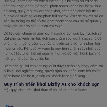
Bizfly AI có thể hỗ trợ các bước như gửi lời cảm ơn cá nhân
hóa, thu thập đánh giá ngắn, phân nhóm khách hài lòng/chưa
hài lòng, gợi ý mời review công khai, cảnh báo phản hồi tiêu
cực và đề xuất nội dung phản hồi review. Với các review đã có
sẵn, hệ thống có thể hỗ trợ gom nhóm theo chủ đề để quản lý
thấy vấn đề nào cần ưu tiên cải thiện.
Dữ liệu cần chuẩn bị gồm danh sách khách sau lưu trú, lịch sử
đặt phòng, kênh liên hệ, kịch bản chăm sóc, danh sách chủ đề
phàn nàn thường gặp, quy tắc chuyển xử lý và tone phản hồi
thương hiệu. Kết quả kỳ vọng là quy trình chăm sóc nhất quán
hơn, dữ liệu phản hồi dễ quản trị hơn và đội vận hành bớt mất
thời gian ở các tác vụ lặp lại.
Điểm cần giữ lại cho con người là duyệt phản hồi nhạy cảm, xử
lý khiếu nại nghiêm trọng, quyết định bồi hoàn, cam kết chính
sách hoặc liên hệ trực tiếp với khách không hài lòng.
Quy trình triển khai Bizfly AI cho khách sạn
Một quy trình triển khai thực tế có thể đi theo 6 bước: