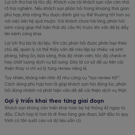
Lợi ích thứ hai là tốc độ. Khách vừa rời khách sạn vẫn còn nhớ
rõ trải nghiệm. Nếu khách sạn phản hồi trong khoảng thời gian
phù hợp, khả năng thu được đánh giá cụ thể thường tốt hơn so
với việc liên hệ quá muộn. Với khách chưa hài lòng, phản hồi
sớm cũng giúp thể hiện thái độ cầu thị trước khi vấn đề bị đẩy
lên kênh công khai.
Lợi ích thứ ba là dữ liệu. Khi các phản hồi được phân loại theo
chủ đề, quản lý có thể thấy vấn đề nào lặp lại nhiều: vệ sinh
phòng, tiếng ồn, bữa sáng, thái độ nhân viên, tốc độ check-in
hay chất lượng dịch vụ bổ sung. Đây là cơ sở để ưu tiên cải
thiện thay vì chỉ xử lý từng review riêng lẻ.
Tuy nhiên, không nên nhìn AI như công cụ “tạo review tốt”.
Cách dùng phù hợp hơn là giúp khách sạn hỏi đúng lúc, phản
hồi đúng nhánh và phát hiện vấn đề để cải thiện dịch vụ thật.
Gợi ý triển khai theo từng giai đoạn
Khách sạn không cần triển khai toàn bộ hệ thống AI ngay từ
đầu. Cách hợp lý hơn là đi theo từng giai đoạn, bắt đầu từ quy
trình có tần suất cao và dữ liệu sẵn có.