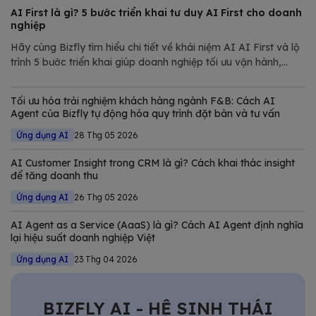
AI First là gì? 5 bước triển khai tư duy AI First cho doanh
nghiệp
Hãy cùng Bizfly tìm hiểu chi tiết về khái niệm AI AI First và lộ
trình 5 bước triển khai giúp doanh nghiệp tối ưu vận hành,
giảm chi phí và nâng cao năng lực cạnh tranh trong thị trường
đầy biến động.
Tối ưu hóa trải nghiệm khách hàng ngành F&B: Cách AI
Agent của Bizfly tự động hóa quy trình đặt bàn và tư vấn
Ứng dụng AI
28 Thg 05 2026
AI Customer Insight trong CRM là gì? Cách khai thác insight
để tăng doanh thu
Ứng dụng AI
26 Thg 05 2026
AI Agent as a Service (AaaS) là gì? Cách AI Agent định nghĩa
lại hiệu suất doanh nghiệp Việt
Ứng dụng AI
23 Thg 04 2026
BIZFLY AI - HỆ SINH THÁI