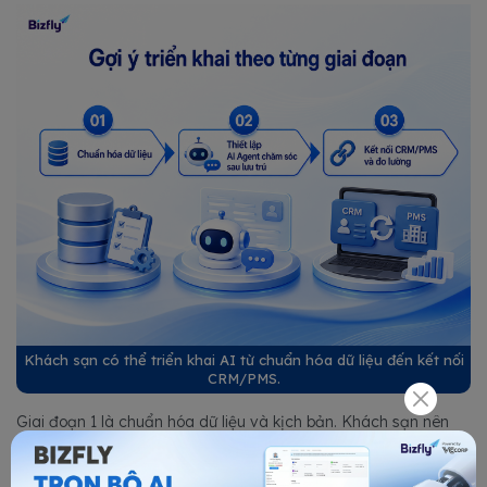
Khách sạn có thể triển khai AI từ chuẩn hóa dữ liệu đến kết nối
CRM/PMS.
Giai đoạn 1 là chuẩn hóa dữ liệu và kịch bản. Khách sạn nên
xác định mẫu tin cảm ơn, câu hỏi khảo sát, thang điểm hài
lòng, nhánh xử lý khách hài lòng/chưa hài lòng và người phụ