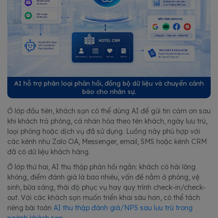
AI hỗ trợ phân loại phản hồi, đồng bộ dữ liệu và chuyển cảnh
báo cho nhân sự.
Ở lớp đầu tiên, khách sạn có thể dùng AI để gửi tin cảm ơn sau
khi khách trả phòng, cá nhân hóa theo tên khách, ngày lưu trú,
loại phòng hoặc dịch vụ đã sử dụng. Luồng này phù hợp với
các kênh như Zalo OA, Messenger, email, SMS hoặc kênh CRM
đã có dữ liệu khách hàng.
Ở lớp thứ hai, AI thu thập phản hồi ngắn: khách có hài lòng
không, điểm đánh giá là bao nhiêu, vấn đề nằm ở phòng, vệ
sinh, bữa sáng, thái độ phục vụ hay quy trình check-in/check-
out. Với các khách sạn muốn triển khai sâu hơn, có thể tách
riêng bài toán
AI thu thập đánh giá/NPS sau lưu trú trong