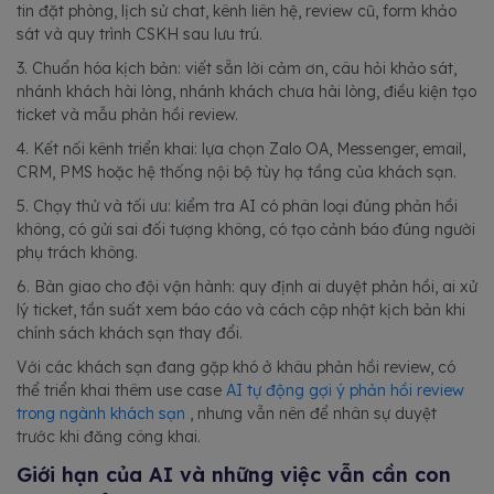
tin đặt phòng, lịch sử chat, kênh liên hệ, review cũ, form khảo
sát và quy trình CSKH sau lưu trú.
3. Chuẩn hóa kịch bản: viết sẵn lời cảm ơn, câu hỏi khảo sát,
nhánh khách hài lòng, nhánh khách chưa hài lòng, điều kiện tạo
ticket và mẫu phản hồi review.
4. Kết nối kênh triển khai: lựa chọn Zalo OA, Messenger, email,
CRM, PMS hoặc hệ thống nội bộ tùy hạ tầng của khách sạn.
5. Chạy thử và tối ưu: kiểm tra AI có phân loại đúng phản hồi
không, có gửi sai đối tượng không, có tạo cảnh báo đúng người
phụ trách không.
6. Bàn giao cho đội vận hành: quy định ai duyệt phản hồi, ai xử
lý ticket, tần suất xem báo cáo và cách cập nhật kịch bản khi
chính sách khách sạn thay đổi.
Với các khách sạn đang gặp khó ở khâu phản hồi review, có
thể triển khai thêm use case
AI tự động gợi ý phản hồi review
trong ngành khách sạn
, nhưng vẫn nên để nhân sự duyệt
trước khi đăng công khai.
Giới hạn của AI và những việc vẫn cần con