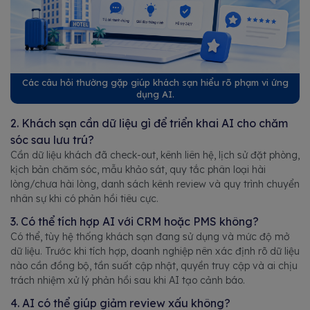
Các câu hỏi thường gặp giúp khách sạn hiểu rõ phạm vi ứng
dụng AI.
2. Khách sạn cần dữ liệu gì để triển khai AI cho chăm
sóc sau lưu trú?
Cần dữ liệu khách đã check-out, kênh liên hệ, lịch sử đặt phòng,
kịch bản chăm sóc, mẫu khảo sát, quy tắc phân loại hài
lòng/chưa hài lòng, danh sách kênh review và quy trình chuyển
nhân sự khi có phản hồi tiêu cực.
3. Có thể tích hợp AI với CRM hoặc PMS không?
Có thể, tùy hệ thống khách sạn đang sử dụng và mức độ mở
dữ liệu. Trước khi tích hợp, doanh nghiệp nên xác định rõ dữ liệu
nào cần đồng bộ, tần suất cập nhật, quyền truy cập và ai chịu
trách nhiệm xử lý phản hồi sau khi AI tạo cảnh báo.
4. AI có thể giúp giảm review xấu không?