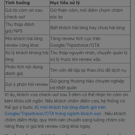
Tình huống
Mục tiêu xử lý
Gửi lời cảm ơn sau
Giữ thiện cảm, mở điểm chạm chăm
check-out
sóc lại
Thu thập đánh
Biết khách hài lòng hay chưa hài lòng
giá/NPS
Mời khách hài lòng
Tăng review tích cực trên
review công khai
Google/Tripadvisor/OTA
Xử lý khách không hài
Thu thập nguyên nhân, chuyển quản lý
lòng
xử lý trước khi review xấu
Phân tích nội dung
Tìm vấn đề lặp lại theo chủ đề dịch vụ
đánh giá
Giữ giọng thương hiệu chuyên nghiệp
Gợi ý phản hồi review
và nhất quán
Ví dụ, khách vừa check-out sau 3 đêm có thể nhận tin cảm ơn
kèm khảo sát ngắn. Nếu khách chấm điểm cao, hệ thống có
thể gợi ý bước
AI mời khách hài lòng đánh giá trên
Google/Tripadvisor/OTA trong ngành khách sạn
. Nếu khách
chấm điểm thấp, quy trình nên chuyển sang luồng chăm sóc
riêng thay vì gửi link review công khai ngay.