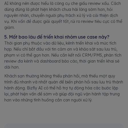
AI không nên được hiểu là công cụ che giấu review xấu. Cách
dùng đúng là phát hiện khách chưa hài lòng sớm hơn, hỏi
nguyên nhân, chuyển người phụ trách xử lý và cải thiện dịch
vụ. Khi vấn đề được giải quyết tốt, rủi ro review tiêu cực có thể
giảm.
5. Mất bao lâu để triển khai nhóm use case này?
Thời gian phụ thuộc vào dữ liệu, kênh triển khai và mức tích
hợp. Nếu chỉ bắt đầu với tin cảm ơn và khảo sát sau lưu trú,
phạm vi có thể gọn hơn. Nếu cần kết nối CRM/PMS, phân tích
review đa kênh và dashboard báo cáo, thời gian triển khai sẽ
dài hơn.
Khách sạn thường không thiếu phản hồi, mà thiếu một quy
trình đủ nhanh và nhất quán để biến phản hồi sau lưu trú thành
hành động. Bizfly AI có thể hỗ trợ tự động hóa các bước lặp
lại, phát hiện vấn đề sớm và giúp đội ngũ vận hành tập trung
hơn vào những tình huống cần con người xử lý.