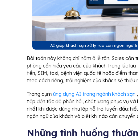
AI giúp khách sạn xử lý rào cản ngôn ngữ tr
Bài toán này không chỉ nằm ở lễ tân. Sales cần 
phòng cần hiểu yêu cầu của khách trong lúc lưu 
tiền, SIM, taxi, bệnh viện quốc tế hoặc điểm th
theo cách riêng, trải nghiệm của khách sẽ thiếu 
Trong cụm
ứng dụng AI trong ngành khách sạn
,
tiếp đến tốc độ phản hồi, chất lượng phục vụ và
nhất khi được dùng như lớp hỗ trợ tuyến đầu: hiểu
ngôn ngữ của khách và biết khi nào cần chuyển 
Những tình huống thườn