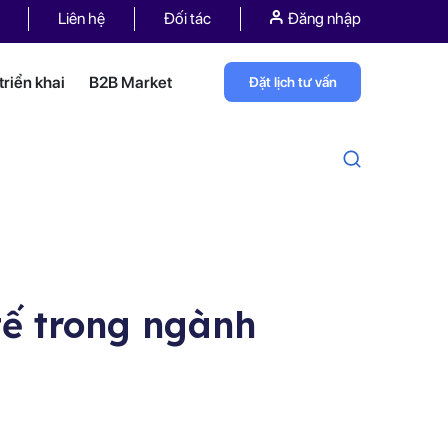
Liên hệ
Đối tác
Đăng nhập
riển khai
B2B Market
Đặt lịch tư vấn
tế trong ngành