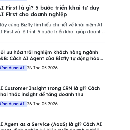
I First là gì? 5 bước triển khai tư duy
AI First cho doanh nghiệp
ãy cùng Bizfly tìm hiểu chi tiết về khái niệm AI
I First và lộ trình 5 bước triển khai giúp doanh
ghiệp tối ưu vận hành, giảm chi phí và nâng
ao năng lực cạnh tranh trong thị trường đầy
ối ưu hóa trải nghiệm khách hàng ngành
iến động.
&B: Cách AI Agent của Bizfly tự động hóa
uy trình đặt bàn và tư vấn
Ứng dụng AI
28 Thg 05 2026
I Customer Insight trong CRM là gì? Cách
hai thác insight để tăng doanh thu
Ứng dụng AI
26 Thg 05 2026
I Agent as a Service (AaaS) là gì? Cách AI