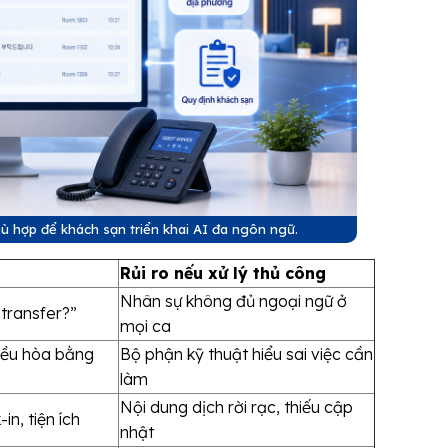
hù hợp để khách sạn triển khai AI đa ngôn ngữ.
Rủi ro nếu xử lý thủ công
Nhân sự không đủ ngoại ngữ ở
 transfer?”
mọi ca
iều hòa bằng
Bộ phận kỹ thuật hiểu sai việc cần
làm
Nội dung dịch rời rạc, thiếu cập
n, tiện ích
nhật