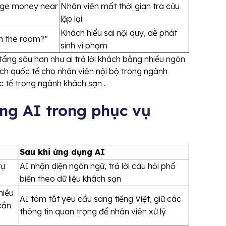
nge money near
Nhân viên mất thời gian tra cứu
lặp lại
Khách hiểu sai nội quy, dễ phát
in the room?”
sinh vi phạm
 tầng sâu hơn như ai trả lời khách bằng nhiều ngôn
ách quốc tế cho nhân viên nội bộ trong ngành
c tế trong ngành khách sạn .
ụng AI trong phục vụ
Sau khi ứng dụng AI
tự
AI nhận diện ngôn ngữ, trả lời câu hỏi phổ
biến theo dữ liệu khách sạn
hiều
AI tóm tắt yêu cầu sang tiếng Việt, giữ các
 cần
thông tin quan trọng để nhân viên xử lý