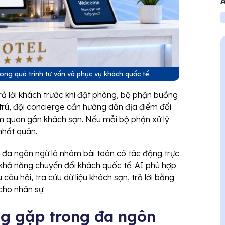
A
V
ong quá trình tư vấn và phục vụ khách quốc tế.
trả lời khách trước khi đặt phòng, bộ phận buồng
trú, đội concierge cần hướng dẫn địa điểm đổi
am quan gần khách sạn. Nếu mỗi bộ phận xử lý
nhất quán.
 đa ngôn ngữ là nhóm bài toán có tác động trực
 khả năng chuyển đổi khách quốc tế. AI phù hợp
 câu hỏi, tra cứu dữ liệu khách sạn, trả lời bằng
cho nhân sự.
g gặp trong đa ngôn