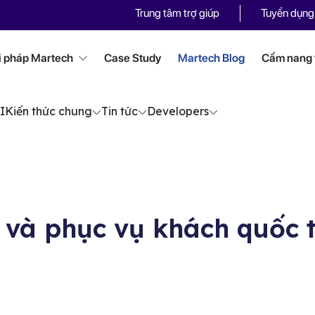
Trung tâm trợ giúp
Tuyển dụng
i pháp Martech
Case Study
Martech Blog
Cẩm nang t
I
Kiến thức chung
Tin tức
Developers
 và phục vụ khách quốc 