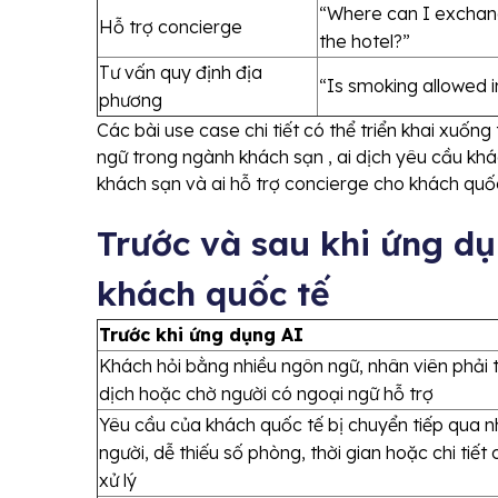
“Where can I excha
Hỗ trợ concierge
the hotel?”
Tư vấn quy định địa
“Is smoking allowed 
phương
Các bài use case chi tiết có thể triển khai xuống
ngữ trong ngành khách sạn , ai dịch yêu cầu kh
khách sạn và ai hỗ trợ concierge cho khách quố
Trước và sau khi ứng d
khách quốc tế
Trước khi ứng dụng AI
Khách hỏi bằng nhiều ngôn ngữ, nhân viên phải 
dịch hoặc chờ người có ngoại ngữ hỗ trợ
Yêu cầu của khách quốc tế bị chuyển tiếp qua n
người, dễ thiếu số phòng, thời gian hoặc chi tiết
xử lý