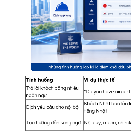
Những tình huống lặp lại là điểm khởi đầu p
Tình huống
Ví dụ thực tế
Trả lời khách bằng nhiều
“Do you have airport
ngôn ngữ
Khách Nhật báo lỗi đ
Dịch yêu cầu cho nội bộ
tiếng Nhật
Tạo hướng dẫn song ngữ
Nội quy, menu, check-i