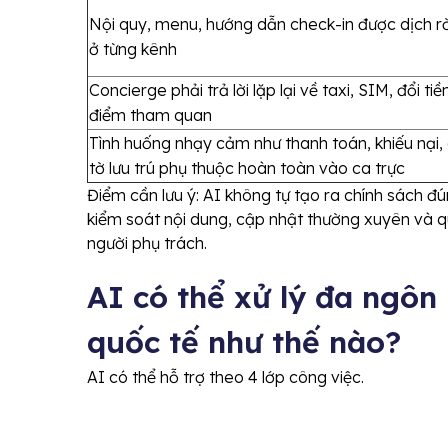
Nội quy, menu, hướng dẫn check-in được dịch rờ
ở từng kênh
Concierge phải trả lời lặp lại về taxi, SIM, đổi tiề
điểm tham quan
Tình huống nhạy cảm như thanh toán, khiếu nại,
tờ lưu trú phụ thuộc hoàn toàn vào ca trực
Điểm cần lưu ý: AI không tự tạo ra chính sách đ
kiểm soát nội dung, cập nhật thường xuyên và q
người phụ trách.
AI có thể xử lý đa ngôn
quốc tế như thế nào?
AI có thể hỗ trợ theo 4 lớp công việc.