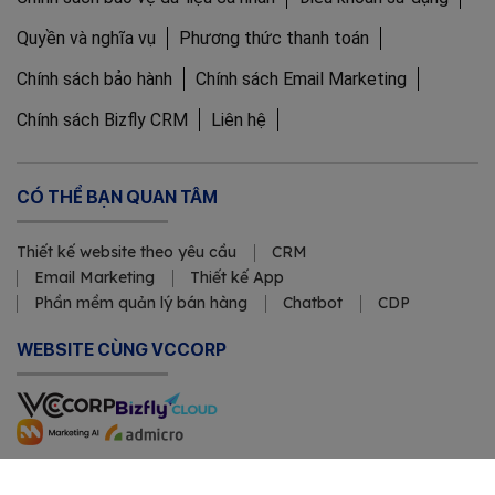
Quyền và nghĩa vụ
Phương thức thanh toán
Chính sách bảo hành
Chính sách Email Marketing
Chính sách Bizfly CRM
Liên hệ
CÓ THỂ BẠN QUAN TÂM
Thiết kế website theo yêu cầu
CRM
Email Marketing
Thiết kế App
Phần mềm quản lý bán hàng
Chatbot
CDP
WEBSITE CÙNG VCCORP