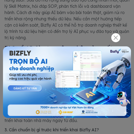
năng suất. Sau đó mở rộng sang đào tạo công nhân mới, quản
lý Skill Matrix, hỏi đáp SOP, phân tích lỗi và dashboard vận
hành. Cách đi này giúp AI bám vào bài toán thật, giảm rủi ro
triển khai rộng nhưng thiếu dữ liệu. Nếu cần một hướng tiếp
cận có kiểm soát, Bizfly AI có thể hỗ trợ doanh nghiệp thiết kế
lộ trình từ dữ liệu hiện có đến trợ lý AI phục vụ đào tạo và quản
trị kỹ năng.
FAQ về AI đào tạo công nhân sản xuất
1. AI có thể thay thế người đào tạo công nhân không?
Không nên. AI có thể hỗ trợ tra cứu, nhắc quy trình, tổng hợp
dữ liệu và gợi ý nội dung đào tạo, nhưng việc đánh giá tay
nghề, xác nhận thao tác và xử lý tình huống rủi ro vẫn cần
người có chuyên môn.
2. Doanh nghiệp nhỏ có dùng AI đào tạo công nhân được
không?
Có, nếu bắt đầu từ phạm vi hẹp như FAQ quy trình, hướng dẫn
công việc hoặc onboarding cho một nhóm vị trí. Không cần
triển khai toàn nhà máy ngay từ đầu.
3. Cần chuẩn bị gì trước khi triển khai Bizfly AI?