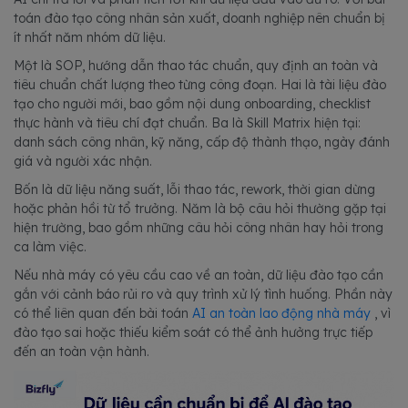
toán đào tạo công nhân sản xuất, doanh nghiệp nên chuẩn bị
ít nhất năm nhóm dữ liệu.
Một là SOP, hướng dẫn thao tác chuẩn, quy định an toàn và
tiêu chuẩn chất lượng theo từng công đoạn. Hai là tài liệu đào
tạo cho người mới, bao gồm nội dung onboarding, checklist
thực hành và tiêu chí đạt chuẩn. Ba là Skill Matrix hiện tại:
danh sách công nhân, kỹ năng, cấp độ thành thạo, ngày đánh
giá và người xác nhận.
Bốn là dữ liệu năng suất, lỗi thao tác, rework, thời gian dừng
hoặc phản hồi từ tổ trưởng. Năm là bộ câu hỏi thường gặp tại
hiện trường, bao gồm những câu hỏi công nhân hay hỏi trong
ca làm việc.
Nếu nhà máy có yêu cầu cao về an toàn, dữ liệu đào tạo cần
gắn với cảnh báo rủi ro và quy trình xử lý tình huống. Phần này
có thể liên quan đến bài toán
AI an toàn lao động nhà máy
, vì
đào tạo sai hoặc thiếu kiểm soát có thể ảnh hưởng trực tiếp
đến an toàn vận hành.