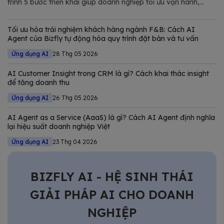
trình 5 bước triển khai giúp doanh nghiệp tối ưu vận hành,
giảm chi phí và nâng cao năng lực cạnh tranh trong thị trường
đầy biến động.
Tối ưu hóa trải nghiệm khách hàng ngành F&B: Cách AI
Agent của Bizfly tự động hóa quy trình đặt bàn và tư vấn
Ứng dụng AI
28 Thg 05 2026
AI Customer Insight trong CRM là gì? Cách khai thác insight
để tăng doanh thu
Ứng dụng AI
26 Thg 05 2026
AI Agent as a Service (AaaS) là gì? Cách AI Agent định nghĩa
lại hiệu suất doanh nghiệp Việt
Ứng dụng AI
23 Thg 04 2026
BIZFLY AI - HỆ SINH THÁI
GIẢI PHÁP AI CHO DOANH
NGHIỆP