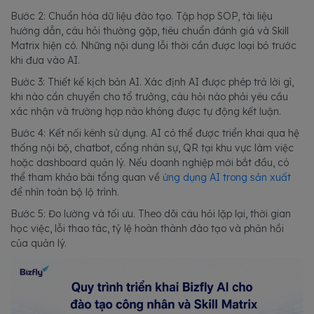
Bước 2: Chuẩn hóa dữ liệu đào tạo. Tập hợp SOP, tài liệu
hướng dẫn, câu hỏi thường gặp, tiêu chuẩn đánh giá và Skill
Matrix hiện có. Những nội dung lỗi thời cần được loại bỏ trước
khi đưa vào AI.
Bước 3: Thiết kế kịch bản AI. Xác định AI được phép trả lời gì,
khi nào cần chuyển cho tổ trưởng, câu hỏi nào phải yêu cầu
xác nhận và trường hợp nào không được tự động kết luận.
Bước 4: Kết nối kênh sử dụng. AI có thể được triển khai qua hệ
thống nội bộ, chatbot, cổng nhân sự, QR tại khu vực làm việc
hoặc dashboard quản lý. Nếu doanh nghiệp mới bắt đầu, có
thể tham khảo bài tổng quan về
ứng dụng AI trong sản xuất
để nhìn toàn bộ lộ trình.
Bước 5: Đo lường và tối ưu. Theo dõi câu hỏi lặp lại, thời gian
học việc, lỗi thao tác, tỷ lệ hoàn thành đào tạo và phản hồi
của quản lý.