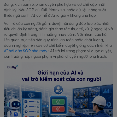
đúng, kịch bản rõ, phân quyền phù hợp và cơ chế cập nhật
định kỳ. Nếu SOP cũ, Skill Matrix sai hoặc dữ liệu năng suất
thiếu ngữ cảnh, AI có thể đưa ra gợi ý không phù hợp.
Vai trò của con người gồm: duyệt nội dung đào tạo, xác nhận
tiêu chuẩn kỹ năng, đánh giá thao tác thực tế, xử lý ngoại lệ và
ra quyết định trong tình huống nhạy cảm. Với nhóm câu hỏi
liên quan trực tiếp đến quy trình, an toàn hoặc chất lượng,
doanh nghiệp nên xây cơ chế kiểm duyệt giống cách triển khai
AI hỏi đáp SOP nhà máy
: AI trả lời trong phạm vi được duyệt,
còn trường hợp ngoài phạm vi phải chuyển người phụ trách.