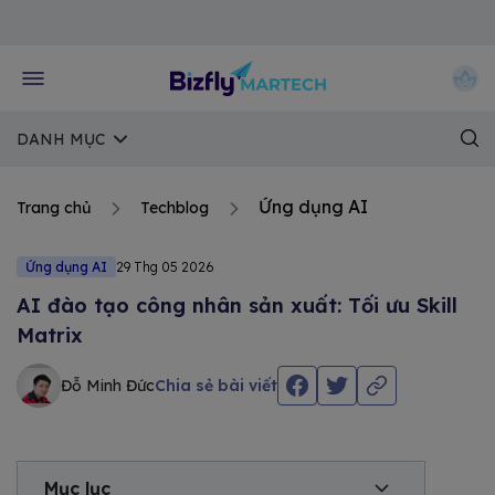
Về trang chủ Bizfly
DANH MỤC
Ứng dụng AI
Trang chủ
Techblog
Ứng dụng AI
29 Thg 05 2026
AI đào tạo công nhân sản xuất: Tối ưu Skill
Matrix
Đỗ Minh Đức
Chia sẻ bài viết
Mục lục