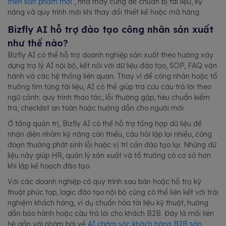
triển sản phẩm mới
, nhà máy cũng dễ chuẩn bị tài liệu, kỹ
năng và quy trình mới khi thay đổi thiết kế hoặc mã hàng.
Bizfly AI hỗ trợ đào tạo công nhân sản xuất
như thế nào?
Bizfly AI có thể hỗ trợ doanh nghiệp sản xuất theo hướng xây
dựng trợ lý AI nội bộ, kết nối với dữ liệu đào tạo, SOP, FAQ vận
hành và các hệ thống liên quan. Thay vì để công nhân hoặc tổ
trưởng tìm từng tài liệu, AI có thể giúp tra cứu câu trả lời theo
ngữ cảnh: quy trình thao tác, lỗi thường gặp, tiêu chuẩn kiểm
tra, checklist an toàn hoặc hướng dẫn cho người mới.
Ở tầng quản trị, Bizfly AI có thể hỗ trợ tổng hợp dữ liệu để
nhận diện nhóm kỹ năng còn thiếu, câu hỏi lặp lại nhiều, công
đoạn thường phát sinh lỗi hoặc vị trí cần đào tạo lại. Những dữ
liệu này giúp HR, quản lý sản xuất và tổ trưởng có cơ sở hơn
khi lập kế hoạch đào tạo.
Với các doanh nghiệp có quy trình sau bán hoặc hỗ trợ kỹ
thuật phức tạp, logic đào tạo nội bộ cũng có thể liên kết với trải
nghiệm khách hàng, ví dụ chuẩn hóa tài liệu kỹ thuật, hướng
dẫn bảo hành hoặc câu trả lời cho khách B2B. Đây là mối liên
hệ gần với nhóm bài về
AI chăm sóc khách hàng B2B sản