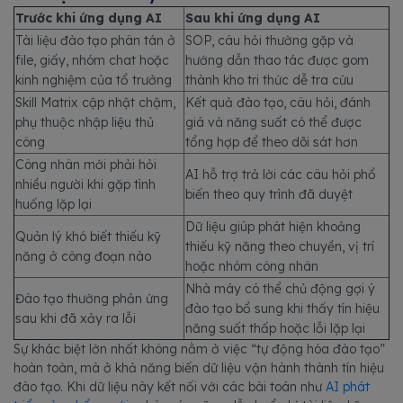
Trước khi ứng dụng AI
Sau khi ứng dụng AI
Tài liệu đào tạo phân tán ở
SOP, câu hỏi thường gặp và
file, giấy, nhóm chat hoặc
hướng dẫn thao tác được gom
kinh nghiệm của tổ trưởng
thành kho tri thức dễ tra cứu
Skill Matrix cập nhật chậm,
Kết quả đào tạo, câu hỏi, đánh
phụ thuộc nhập liệu thủ
giá và năng suất có thể được
công
tổng hợp để theo dõi sát hơn
Công nhân mới phải hỏi
AI hỗ trợ trả lời các câu hỏi phổ
nhiều người khi gặp tình
biến theo quy trình đã duyệt
huống lặp lại
Dữ liệu giúp phát hiện khoảng
Quản lý khó biết thiếu kỹ
thiếu kỹ năng theo chuyền, vị trí
năng ở công đoạn nào
hoặc nhóm công nhân
Nhà máy có thể chủ động gợi ý
Đào tạo thường phản ứng
đào tạo bổ sung khi thấy tín hiệu
sau khi đã xảy ra lỗi
năng suất thấp hoặc lỗi lặp lại
Sự khác biệt lớn nhất không nằm ở việc “tự động hóa đào tạo”
hoàn toàn, mà ở khả năng biến dữ liệu vận hành thành tín hiệu
đào tạo. Khi dữ liệu này kết nối với các bài toán như
AI phát