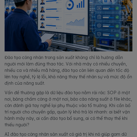
Đào tạo công nhân trong sản xuất không chỉ là hướng dẫn
người mới làm đúng thao tác. Với nhà máy có nhiều chuyền,
nhiều ca và nhiều mã hàng, đào tạo còn liên quan đến tốc độ
lên tay nghề, tỷ lệ lỗi, khả năng thay thế nhân sự và mức độ ổn
định của năng suất.
Vấn đề thường gặp là dữ liệu đào tạo nằm rải rác: SOP ở một
nơi, bảng chấm công ở một nơi, báo cáo năng suất ở file khác,
còn đánh giá tay nghề lại phụ thuộc vào tổ trưởng. Khi cần bố
trí người cho chuyền gấp, quản lý khó trả lời nhanh: ai biết vận
hành máy này, ai cần đào tạo bổ sung, ai có thể thay thế khi
thiếu người?
AI đào tạo công nhân sản xuất có giá trị khi nó giúp gom dữ