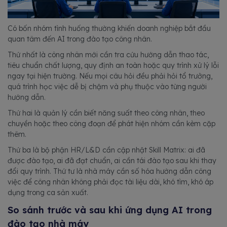
Có bốn nhóm tình huống thường khiến doanh nghiệp bắt đầu
quan tâm đến AI trong đào tạo công nhân.
Thứ nhất là công nhân mới cần tra cứu hướng dẫn thao tác,
tiêu chuẩn chất lượng, quy định an toàn hoặc quy trình xử lý lỗi
ngay tại hiện trường. Nếu mọi câu hỏi đều phải hỏi tổ trưởng,
quá trình học việc dễ bị chậm và phụ thuộc vào từng người
hướng dẫn.
Thứ hai là quản lý cần biết năng suất theo công nhân, theo
chuyền hoặc theo công đoạn để phát hiện nhóm cần kèm cặp
thêm.
Thứ ba là bộ phận HR/L&D cần cập nhật Skill Matrix: ai đã
được đào tạo, ai đã đạt chuẩn, ai cần tái đào tạo sau khi thay
đổi quy trình. Thứ tư là nhà máy cần số hóa hướng dẫn công
việc để công nhân không phải đọc tài liệu dài, khó tìm, khó áp
dụng trong ca sản xuất.
So sánh trước và sau khi ứng dụng AI trong
đào tạo nhà máy