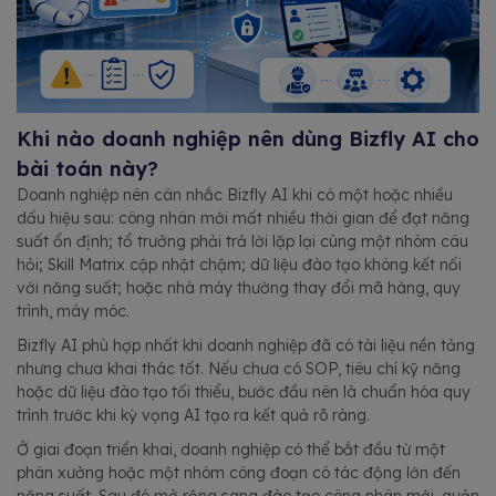
Khi nào doanh nghiệp nên dùng Bizfly AI cho
bài toán này?
Doanh nghiệp nên cân nhắc Bizfly AI khi có một hoặc nhiều
dấu hiệu sau: công nhân mới mất nhiều thời gian để đạt năng
suất ổn định; tổ trưởng phải trả lời lặp lại cùng một nhóm câu
hỏi; Skill Matrix cập nhật chậm; dữ liệu đào tạo không kết nối
với năng suất; hoặc nhà máy thường thay đổi mã hàng, quy
trình, máy móc.
Bizfly AI phù hợp nhất khi doanh nghiệp đã có tài liệu nền tảng
nhưng chưa khai thác tốt. Nếu chưa có SOP, tiêu chí kỹ năng
hoặc dữ liệu đào tạo tối thiểu, bước đầu nên là chuẩn hóa quy
trình trước khi kỳ vọng AI tạo ra kết quả rõ ràng.
Ở giai đoạn triển khai, doanh nghiệp có thể bắt đầu từ một
phân xưởng hoặc một nhóm công đoạn có tác động lớn đến