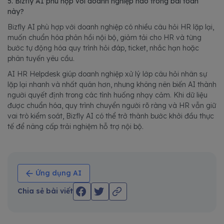
5. Bizfly AI phù hợp với doanh nghiệp nào trong bài toán
này?
Bizfly AI phù hợp với doanh nghiệp có nhiều câu hỏi HR lặp lại,
muốn chuẩn hóa phản hồi nội bộ, giảm tải cho HR và từng
bước tự động hóa quy trình hỏi đáp, ticket, nhắc hạn hoặc
phân tuyến yêu cầu.
AI HR Helpdesk giúp doanh nghiệp xử lý lớp câu hỏi nhân sự
lặp lại nhanh và nhất quán hơn, nhưng không nên biến AI thành
người quyết định trong các tình huống nhạy cảm. Khi dữ liệu
được chuẩn hóa, quy trình chuyển người rõ ràng và HR vẫn giữ
vai trò kiểm soát, Bizfly AI có thể trở thành bước khởi đầu thực
tế để nâng cấp trải nghiệm hỗ trợ nội bộ.
Ứng dụng AI
Chia sẻ bài viết