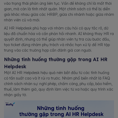
vào trạng thái phản ứng liên tục. Vấn đề không chỉ là mất thời
gian, mà còn là tính nhất quán. Một chính sách có thể bị diễn
giải khác nhau giữa các HRBP, giữa chi nhánh hoặc giữa nhóm
nhân viên cũ và mới.
AI HR Helpdesk phù hợp với nhóm câu hỏi có quy tắc rõ, dữ
liệu đã chuẩn hóa và cần phản hồi nhanh. AI không thay HR ra
quyết định, nhưng có thể giúp nhân viên tự tra cứu bước đầu,
tạo ticket đúng nhóm phụ trách và nhắc hạn xử lý để HR tập
trung vào các trường hợp cần đánh giá con người.
Những tình huống thường gặp trong AI HR
Helpdesk
Một AI HR Helpdesk hiệu quả nên bắt đầu từ các tình huống
có tần suất cao và ít rủi ro trước. Nhóm phổ biến nhất là FAQ
chính sách nhân sự: nghỉ phép, chấm công, phụ cấp, bảo hiểm,
thuế, làm thêm giờ, quy định làm việc từ xa hoặc quy trình xác
nhận giấy tờ.