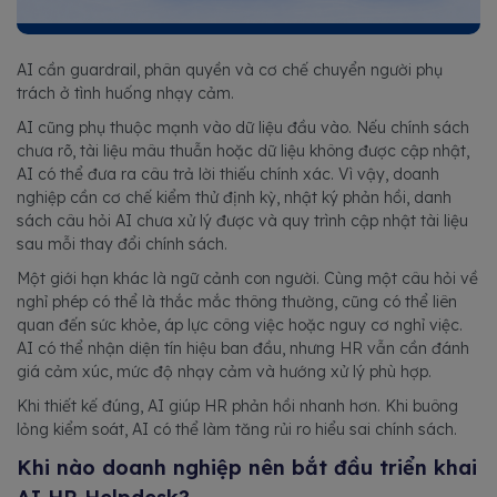
AI cần guardrail, phân quyền và cơ chế chuyển người phụ
trách ở tình huống nhạy cảm.
AI cũng phụ thuộc mạnh vào dữ liệu đầu vào. Nếu chính sách
chưa rõ, tài liệu mâu thuẫn hoặc dữ liệu không được cập nhật,
AI có thể đưa ra câu trả lời thiếu chính xác. Vì vậy, doanh
nghiệp cần cơ chế kiểm thử định kỳ, nhật ký phản hồi, danh
sách câu hỏi AI chưa xử lý được và quy trình cập nhật tài liệu
sau mỗi thay đổi chính sách.
Một giới hạn khác là ngữ cảnh con người. Cùng một câu hỏi về
nghỉ phép có thể là thắc mắc thông thường, cũng có thể liên
quan đến sức khỏe, áp lực công việc hoặc nguy cơ nghỉ việc.
AI có thể nhận diện tín hiệu ban đầu, nhưng HR vẫn cần đánh
giá cảm xúc, mức độ nhạy cảm và hướng xử lý phù hợp.
Khi thiết kế đúng, AI giúp HR phản hồi nhanh hơn. Khi buông
lỏng kiểm soát, AI có thể làm tăng rủi ro hiểu sai chính sách.
Khi nào doanh nghiệp nên bắt đầu triển khai