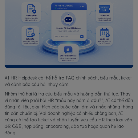
AI HR Helpdesk có thể hỗ trợ FAQ chính sách, biểu mẫu, ticket
và cảnh báo câu hỏi nhạy cảm.
Nhóm thứ hai là tra cứu biểu mẫu và hướng dẫn thủ tục. Thay
vì nhân viên phải hỏi HR “mẫu này nằm ở đâu?”, AI có thể dẫn
đúng tài liệu, giải thích các bước cần làm và nhắc những thông
tin cần chuẩn bị. Với doanh nghiệp có nhiều phòng ban, AI
cũng có thể tạo ticket và phân tuyến yêu cầu HR theo loại vấn
đề: C&B, hợp đồng, onboarding, đào tạo hoặc quan hệ lao
động.