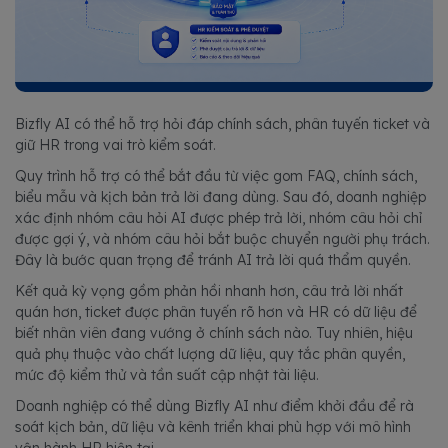
Bizfly AI có thể hỗ trợ hỏi đáp chính sách, phân tuyến ticket và
giữ HR trong vai trò kiểm soát.
Quy trình hỗ trợ có thể bắt đầu từ việc gom FAQ, chính sách,
biểu mẫu và kịch bản trả lời đang dùng. Sau đó, doanh nghiệp
xác định nhóm câu hỏi AI được phép trả lời, nhóm câu hỏi chỉ
được gợi ý, và nhóm câu hỏi bắt buộc chuyển người phụ trách.
Đây là bước quan trọng để tránh AI trả lời quá thẩm quyền.
Kết quả kỳ vọng gồm phản hồi nhanh hơn, câu trả lời nhất
quán hơn, ticket được phân tuyến rõ hơn và HR có dữ liệu để
biết nhân viên đang vướng ở chính sách nào. Tuy nhiên, hiệu
quả phụ thuộc vào chất lượng dữ liệu, quy tắc phân quyền,
mức độ kiểm thử và tần suất cập nhật tài liệu.
Doanh nghiệp có thể dùng Bizfly AI như điểm khởi đầu để rà
soát kịch bản, dữ liệu và kênh triển khai phù hợp với mô hình
vận hành HR hiện tại.