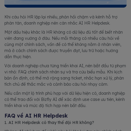
Khi câu hỏi HR lặp lại nhiều, phản hồi chậm và kênh hỗ trợ
phân tán, doanh nghiệp nên cân nhắc AI HR Helpdesk.
Một dấu hiệu khác là HR không có dữ liệu đủ tốt để biết nhân
viên đang vướng ở đâu. Nếu mỗi tháng có nhiều câu hỏi về
cùng một chính sách, vấn đề có thể không nằm ở nhân viên,
mà ở cách chính sách được truyền đạt, lưu trữ hoặc hướng
dẫn thực hiện.
Với doanh nghiệp chưa từng triển khai AI, nên bắt đầu từ phạm
vi nhỏ: FAQ chính sách nhân sự và tra cứu biểu mẫu. Khi kịch
bản ổn định, có thể mở rộng sang ticket, nhắc hạn xử lý, phân
tích chủ đề thắc mắc và cảnh báo câu hỏi nhạy cảm.
Nếu cần một lộ trình phù hợp với dữ liệu hiện có, doanh nghiệp
có thể trao đổi với Bizfly AI để xác định use case ưu tiên, kênh
triển khai và mức độ tích hợp nên bắt đầu.
FAQ về AI HR Helpdesk
1. AI HR Helpdesk có thay thế đội HR không?