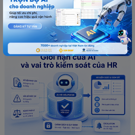
Giới hạn của AI và vai trò kiểm soát của HR
AI HR Helpdesk nên được xem là công cụ hỗ trợ vận hành,
không phải người ra quyết định nhân sự. Những tình huống liên
quan đến cam kết lương thưởng, tranh chấp lao động, kỷ luật,
pháp lý, khiếu nại nghiêm trọng, dữ liệu cá nhân hoặc ngoại lệ
chính sách cần được HR xem xét trực tiếp.